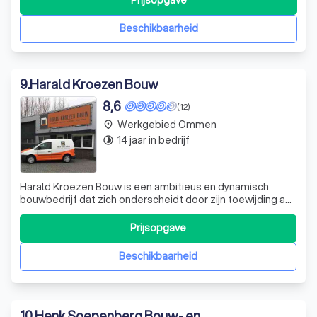
Prijsopgave
maatwerkprojecten inclusief levering en montage. Of het
nu gaat om een eenvoudige overkapping
Beschikbaarheid
9
.
Harald Kroezen Bouw
8,6
(12)
Werkgebied Ommen
place
14 jaar in bedrijf
timelapse
Harald Kroezen Bouw is een ambitieus en dynamisch
bouwbedrijf dat zich onderscheidt door zijn toewijding aan
kwaliteit, betrouwbaarheid en flexibiliteit. Onze focus ligt
op het leveren van hoogwaardige bouwprojecten die
Prijsopgave
voldoen aan de specifieke wensen en behoeften van
onze klanten. We streven ernaa
Beschikbaarheid
10
.
Henk Soepenberg Bouw- en