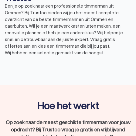
Ben je op zoek naar een professionele timmerman uit
Ommen? Bij Trustoo bieden wij jou het meest complete
overzicht van de beste timmermannen uit Ommen en
daarbuiten. Wil je een maatwerk kasten laten maken, een
renovatie plannen of heb je een andere klus? Wij helpen je
snel en betrouwbaar aan de juiste expert. Vraag gratis
offertes aan en kies een timmerman die bij jou past.
Wij hebben een selectie gemaakt van de hoogst
beoordeelde timmermannen uit Ommen. Deze vakmensen
hebben een uitstekende Trustoo-score van 8.8.
Wat is een timmerman?
Een timmerman is een expert in houtbewerking die
verantwoordelijk is voor het maken, repareren en
Hoe het werkt
onderhouden van houten constructies. Het werk van een
timmerman varieert van het maken van meubels tot grote
bouwprojecten. Timmermannen uit Ommen zijn nodig voor:
Op zoek naar de meest geschikte timmerman voor jouw
Het maken en plaatsen van houten kozijnen, deuren en
opdracht? Bij Trustoo vraag je gratis en vrijblijvend
trappen.
Het renoveren en repareren van houten constructies.