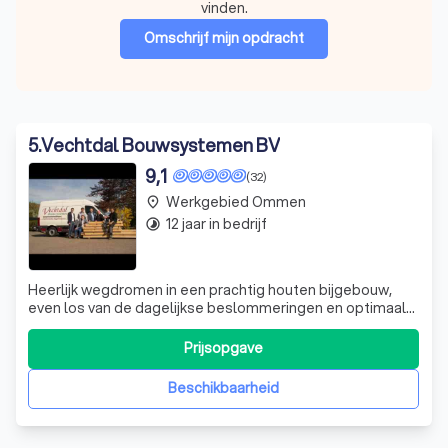
vinden.
Omschrijf mijn opdracht
5
.
Vechtdal Bouwsystemen BV
9,1
(32)
Werkgebied Ommen
place
12 jaar in bedrijf
timelapse
Heerlijk wegdromen in een prachtig houten bijgebouw,
even los van de dagelijkse beslommeringen en optimaal
genieten van de rust. De plek in uw tuin om tot rust te
komen verdient aandacht. Daarom besteden wij uiterste
Prijsopgave
aandacht aan details, materiaalgebruik en uitstraling. U
ziet de schoonheid van de
Beschikbaarheid