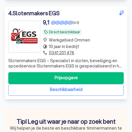
4
.
Slotenmakers EGS
9,1
(63)
Direct beschikbaar
local_offer
Werkgebied Ommen
place
10 jaar in bedrijf
timelapse
0341 201 476
phone
Slotenmakers EGS – Specialist in sloten, beveiliging en
spoedservice Slotenmakers EGS is gespecialiseerd in het
schadevrij openen, repareren en vervangen van sloten. Wij
helpen zowel particulieren als bedrijven met alle soorten
Prijsopgave
slotproblemen, zoals buitensluitingen, kapotte sloten,
cilinders verva
Beschikbaarheid
Tip! Leg uit waar je naar op zoek bent
Wij helpen je de beste en beschikbare timmermannen te