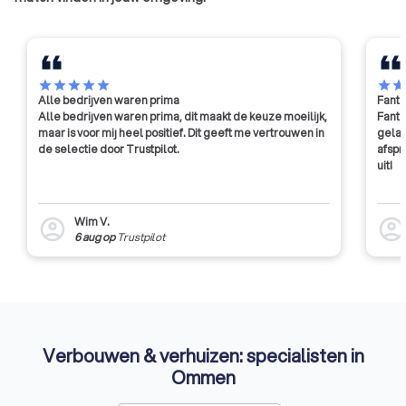
star
star
star
star
star
star
sta
Alle bedrijven waren prima
Fanta
Alle bedrijven waren prima, dit maakt de keuze moeilijk,
Fanta
maar is voor mij heel positief. Dit geeft me vertrouwen in
gelat
de selectie door Trustpilot.
afspr
uit!
Wim V.
account_circle
account_circl
6 aug
op
Trustpilot
Verbouwen & verhuizen: specialisten in
Ommen