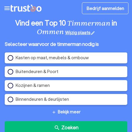
menu
Bedrijf aanmelden
Vind een Top 10
in
Timmerman
Ommen
Wijzig plaats
edit
Selecteer waarvoor de timmerman nodig is
Kasten op maat, meubels & ombouw
Buitendeuren & Poort
Kozijnen & ramen
Binnendeuren & deurlijsten
Bekijk meer
add
Zoeken
search