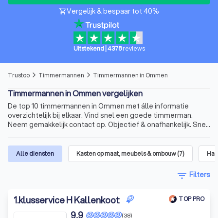
Vergelijk & bespaar tot 40%
shopping_cart
Uitstekend
|
4378
reviews
Trustoo
Timmermannen
Timmermannen in Ommen
arrow_forward_ios
arrow_forward_ios
Timmermannen in Ommen vergelijken
De top 10 timmermannen in Ommen met álle informatie
overzichtelijk bij elkaar. Vind snel een goede timmerman.
Neem gemakkelijk contact op. Objectief & onafhankelijk. Snel
en betrouwbaar.
Alle diensten
Kasten op maat, meubels & ombouw
(
7
)
Han
filter_list
Filters
1
.
klusservice H Kallenkoot
TOP PRO
9,9
(38)