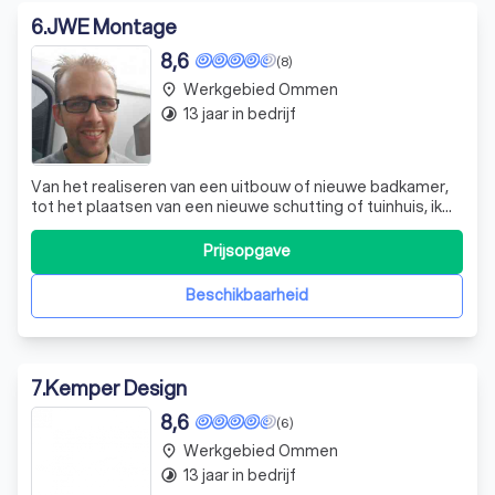
6
.
JWE Montage
8,6
(8)
Werkgebied Ommen
place
13 jaar in bedrijf
timelapse
Van het realiseren van een uitbouw of nieuwe badkamer,
tot het plaatsen van een nieuwe schutting of tuinhuis, ik
verzorg het graag voor je. Ook timmerwerk, het aanleggen
van elektra, tegel en sanitairwerk behoort tot de
Prijsopgave
mogelijkheden. Voor grotere projecten op het gebied van
renovatie en verbouwinge
Beschikbaarheid
7
.
Kemper Design
8,6
(6)
Werkgebied Ommen
place
13 jaar in bedrijf
timelapse