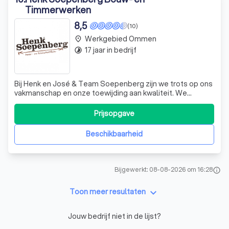
Timmerwerken
8,5
(10)
Werkgebied Ommen
place
17 jaar in bedrijf
timelapse
Bij Henk en José & Team Soepenberg zijn we trots op ons
vakmanschap en onze toewijding aan kwaliteit. We
hebben een passie voor het creëren van unieke, op maat
gemaakte bouw- en timmerwerken die perfect passen bij
Prijsopgave
de wensen en behoeften van onze klanten. Of het nu gaat
om een prachtige dakkapel op e
Beschikbaarheid
Bijgewerkt: 08-08-2026 om 16:28
info
keyboard_arrow_down
Toon meer resultaten
Jouw bedrijf niet in de lijst?