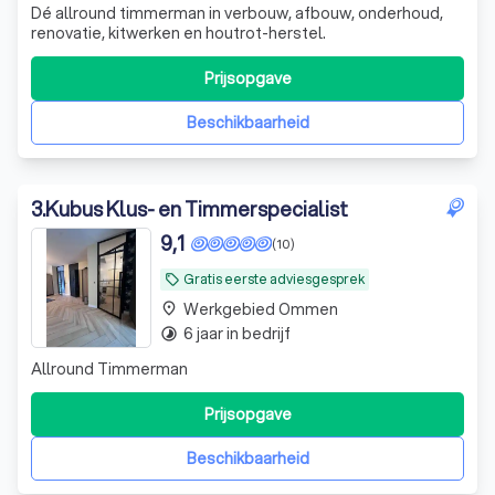
Dé allround timmerman in verbouw, afbouw, onderhoud,
renovatie, kitwerken en houtrot-herstel.
Prijsopgave
Beschikbaarheid
3
.
Kubus Klus- en Timmerspecialist
9,1
(10)
Gratis eerste adviesgesprek
local_offer
Werkgebied Ommen
place
6 jaar in bedrijf
timelapse
Allround Timmerman
Prijsopgave
Beschikbaarheid