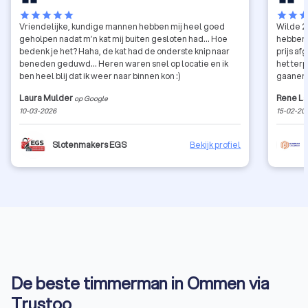
star
star
star
star
star
star
star
sta
Vriendelijke, kundige mannen hebben mij heel goed
Wilde 2
geholpen nadat m’n kat mij buiten gesloten had… Hoe
hebben
bedenk je het? Haha, de kat had de onderste knip naar
prijs a
beneden geduwd… Heren waren snel op locatie en ik
het ter
ben heel blij dat ik weer naar binnen kon :)
gaanen 
timmerm
Laura Mulder
Rene L
op Google
vader oo
10-03-2026
15-02-20
ook tot
vriende
Slotenmakers EGS
Bekijk profiel
De beste timmerman in Ommen via
Trustoo