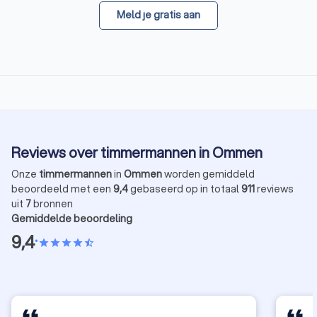
Meld je gratis aan
Reviews over timmermannen in Ommen
Onze
timmermannen
in
Ommen
worden gemiddeld
beoordeeld met een
9,4
gebaseerd op in totaal
911
reviews
uit
7
bronnen
Gemiddelde beoordeling
9,4
•
star
star
star
star
star_half