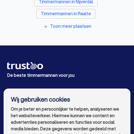
Timmermannen in Nijverdal
Timmermannen in Raalte
Timmermannen in Vriezenveen
Toon meer plaatsen
add
Timmermannen in Elim
Timmermannen in Staphorst
Timmermannen in Langeveen
Timmermannen in Zwolle
De beste timmermannen voor jou
Timmermannen in Amsterdam
info@trustoo.nl
Timmermannen in Rotterdam
Wij gebruiken cookies
Om je beter en persoonlijker te helpen, analyseren we
Timmermannen in Den Haag
het websiteverkeer. Hiermee kunnen we content en
Timmermannen in Utrecht
advertenties personaliseren en functies voor social
media bieden. Deze gegevens worden gedeeld met
Timmermannen in Eindhoven