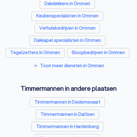
Dakdekkers in Ommen
Keukenspecialisten in Ommen
Verhuisbedrijven in Ommen
Dakkapel specialisten in Ommen
Tegelzetters in Ommen
Sloopbedrijven in Ommen
Bouwkundige keurders in Ommen
Toon meer diensten in Ommen
add
Opslagruimtes in Ommen
Metselaars in Ommen
Timmermannen in andere plaatsen
Timmermannen in Dedemsvaart
Timmermannen in Dalfsen
Timmermannen in Hardenberg