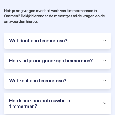
bouwspecialisten.
Vind een timmerman uit Ommen die bij je past
Heb je nog vragen over het werk van timmermannen in
Ommen? Bekijk hieronder de meestgestelde vragen en de
Timmerman nodig? Bij Trustoo hebben we de top 10 beste
antwoorden hierop.
timmermannen uit Ommen geselecteerd met een
gemiddelde Trustoo-score van 8.8. Begin vandaag nog met
het vinden van een betrouwbare timmerman voor jouw klus.
Vraag gratis offertes aan en vergelijk timmermannen op prijs
Wat doet een timmerman?
en kwaliteit.
Hoe vind je een goedkope timmerman?
Wat kost een timmerman?
Hoe kies ik een betrouwbare
timmerman?