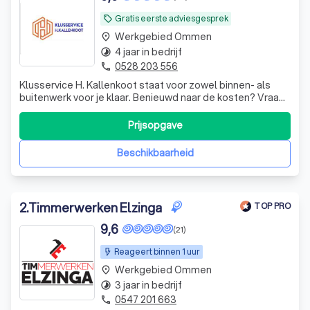
Gratis eerste adviesgesprek
local_offer
Werkgebied Ommen
place
4 jaar in bedrijf
timelapse
0528 203 556
phone
Klusservice H. Kallenkoot staat voor zowel binnen- als
buitenwerk voor je klaar. Benieuwd naar de kosten? Vraag
een offerte aan via onze website
www.klusservicehkallenkoot.nl of bel ons op 0646778965!
Prijsopgave
Beschikbaarheid
2
.
Timmerwerken Elzinga
TOP PRO
9,6
(21)
Reageert binnen 1 uur
Werkgebied Ommen
place
3 jaar in bedrijf
timelapse
0547 201 663
phone