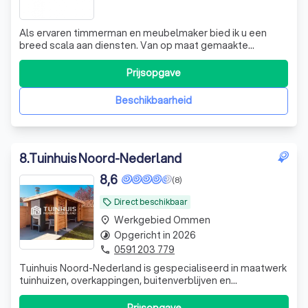
Als ervaren timmerman en meubelmaker bied ik u een
breed scala aan diensten. Van op maat gemaakte
meubels tot diverse timmer- en
montagewerkzaamheden, ik ben uw betrouwbare partner.
Prijsopgave
Ik luister aandachtig naar uw wensen, geef deskundig
advies en denk proactief met u mee om de beste
Beschikbaarheid
oplossingen te vin
8
.
Tuinhuis Noord-Nederland
8,6
(8)
Direct beschikbaar
local_offer
Werkgebied Ommen
place
Opgericht in 2026
timelapse
0591 203 779
phone
Tuinhuis Noord-Nederland is gespecialiseerd in maatwerk
tuinhuizen, overkappingen, buitenverblijven en
schuttingen. Wij helpen klanten bij zowel praktische
bouwpakketten voor de doe-het-zelver als complete