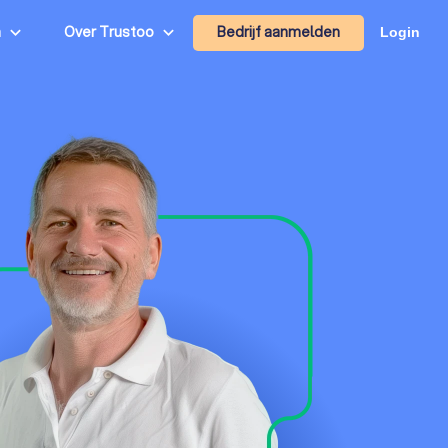
Bedrijf aanmelden
n
Over Trustoo
Login