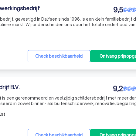
fwerkingsbedrijf
9,5
drijf, gevestigd in Dalfsen sinds 1998, is een klein familiebedrijf d
culiere markt. Wij onderscheiden ons door het totale onderhoud van
pecialisatie in schilderwerk, wandafwerking, spachtelputz, plaf
Check beschikbaarheid
Ontvang prijsopg
ijf B.V.
9,2
t is een gerenommeerd en veelzijdig schildersbedrijf met meer da
aliseerd in zowel binnen- als buitenschilderwerk, renovatie, beglazin
enthousiaste vakmensen streeft ernaar om uw klus te ontzorgen, 
lst
Check beschikbaarheid
Ontvang prijsopg