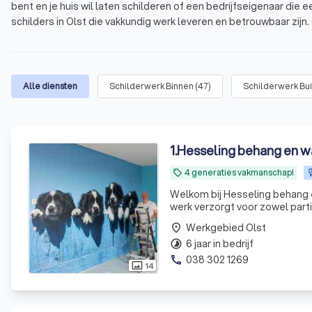
bent en je huis wil laten schilderen of een bedrijfseigenaar die 
schilders in Olst die vakkundig werk leveren en betrouwbaar zijn.
onze schilders beschikken over de nodige expertise en vaardighe
Schilder in Olst inschakelen voor jouw project
Wat is een schilder? Ontdek de veelzijdigheid v
Alle diensten
Schilderwerk Binnen
(
47
)
Schilderwerk Bu
Waarom een professionele schilder in Olst inh
Welke soorten schilderwerk zijn er? Ontdek de
1
.
Hesseling behang en 
Wat kost een schilder?
4 generaties vakmanschap!
local_offer
Welkom bij Hesseling behang en wandafwerking Ons bedrijf is
Werkgebied Olst
place
6 jaar in bedrijf
timelapse
038 302 1269
phone
14
photo_size_select_actual