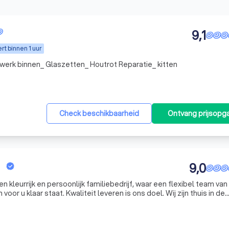
9,1
t binnen 1 uur
rwerk binnen_ Glaszetten_ Houtrot Reparatie_ kitten
Check beschikbaarheid
Ontvang prijsopg
9,0
n kleurrijk en persoonlijk familiebedrijf, waar een flexibel team van
aar staat. Kwaliteit leveren is ons doel. Wij zijn thuis in de
n glas- en schilderwerken, waarbij wij gebruik maken van de beste