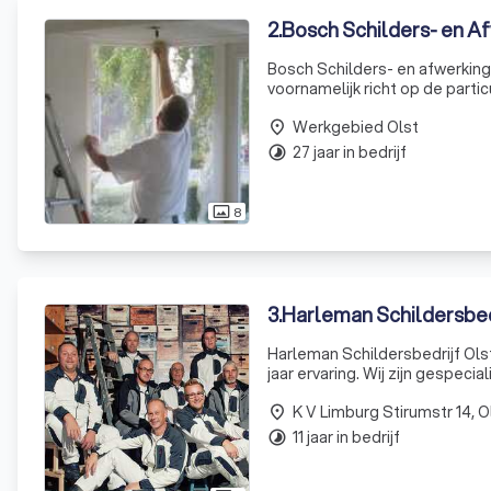
2
.
Bosch Schilders- en A
Bosch Schilders- en afwerkingbe
voornamelijk richt op de parti
woning te verzorgen met een s
Werkgebied Olst
place
27 jaar in bedrijf
timelapse
8
photo_size_select_actual
3
.
Harleman Schildersbedr
Harleman Schildersbedrijf Ols
jaar ervaring. Wij zijn gespeci
wandafwerking. Ons team van 
K V Limburg Stirumstr 14, O
place
11 jaar in bedrijf
timelapse