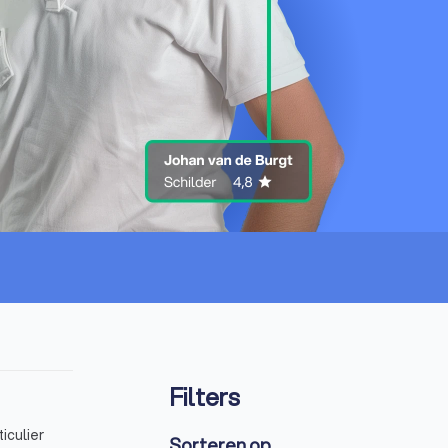
Filters
iculier
Sorteren op