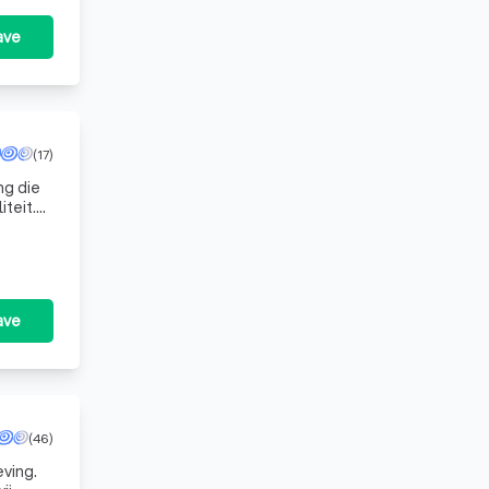
ave
(17)
ng die
teit.
ave
(46)
eving.