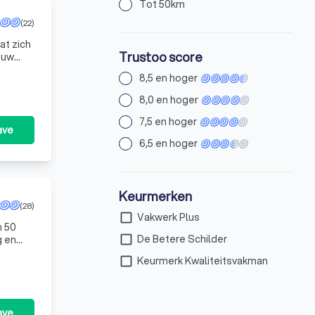
Tot 50km
(22)
at zich
Trustoo score
 uw
8,5 en hoger
8,0 en hoger
7,5 en hoger
ave
6,5 en hoger
Keurmerken
(28)
check_box_outline_blank
Vakwerk Plus
n 50
check_box_outline_blank
De Betere Schilder
g en
zodat
check_box_outline_blank
Keurmerk Kwaliteitsvakman
ave