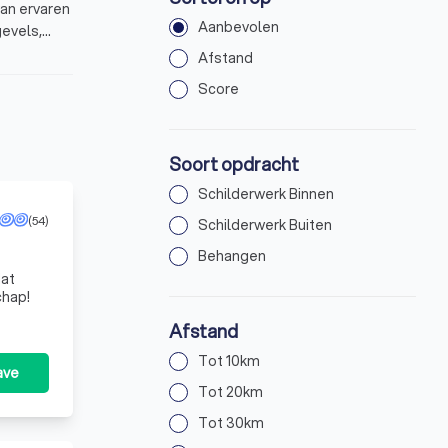
van ervaren
Aanbevolen
gevels,
Afstand
Score
Soort opdracht
Schilderwerk Binnen
(54)
Schilderwerk Buiten
Behangen
kmanschap!
Afstand
Tot 10km
ave
Tot 20km
Tot 30km