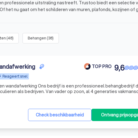
een professionele uitstraling nastreeft. Trustoo biedt een selectie 
 Of het nu gaat om het schilderen van muren, plafonds, kozijnen of 
den om jouw project tot in de puntjes af te werken.
an het vak
iten
(
48
)
Behangen
(
38
)
uren?
 mogelijkheden
wandafwerking
9,6
TOP PRO
Reageert snel
 een professioneel behangbedrijf dat
werk verzorgt voor zowel particulieren als bedrijven. Van vader op zoon, al 4 generaties va
Check beschikbaarheid
Ontvang prijsopg