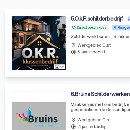
5
.
O.k.R.schilderbedrijf
Direct beschikbaar
Reageer
local_offer
Schilderwerk buiten._ Schilde
Werkgebied Olst
place
5 jaar in bedrijf
timelapse
22
photo_size_select_actual
6
.
Bruins Schilderwerken
Maak kennis met ons bedrijf, ee
gespecialiseerde deskundigen voor u kl
afwerking en het onderhoud va
Werkgebied Olst
place
21 jaar in bedrijf
timelapse