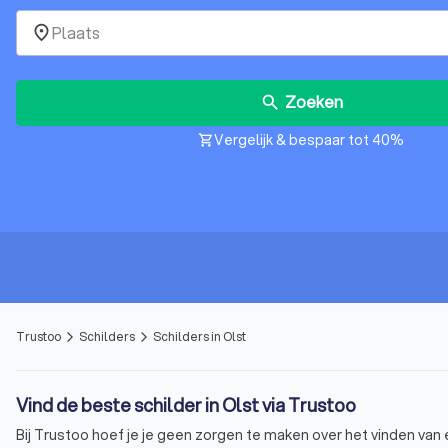
place
Zoeken
search
Vergelijk & bespaar tot 40%
shopping_cart
Trustoo
Schilders
Schilders in Olst
arrow_forward_ios
arrow_forward_ios
Vind de beste schilder in Olst via Trustoo
Bij Trustoo hoef je je geen zorgen te maken over het vinden van 