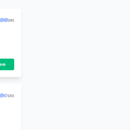
(26)
ave
(20)
 ma