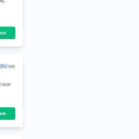
ij
s staa
ave
(26)
ave