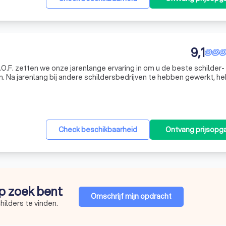
9,1
V.O.F. zetten we onze jarenlange ervaring in om u de beste schilder-
 Na jarenlang bij andere schildersbedrijven te hebben gewerkt, h
xpertise in te zetten voor onze eigen klanten in de regio Zwolle. 
Check beschikbaarheid
Ontvang prijsopg
op zoek bent
Omschrijf mijn opdracht
hilders te vinden.