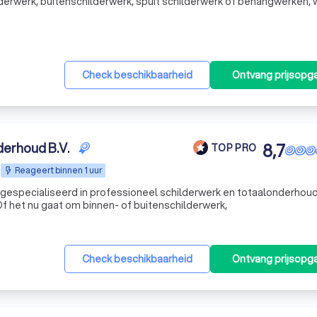
derwerk, buitenschilderwerk, spuit schilderwerk of behangwerken, w
se om al uw wensen te vervullen. Ons team van vakkundige schilder
Check beschikbaarheid
Ontvang prijsopg
derhoud B.V.
8,7
TOP PRO
Reageert binnen 1 uur
f het nu gaat om binnen- of buitenschilderwerk,
Check beschikbaarheid
Ontvang prijsopg