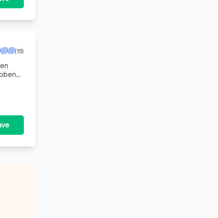
(15)
 en
ebben
We z
ave