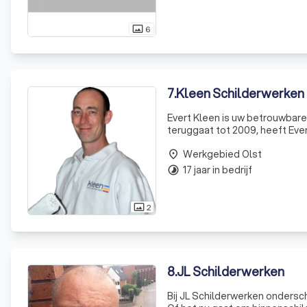
6
photo_size_select_actual
7
.
Kleen Schilderwerken
Evert Kleen is uw betrouwbare 
teruggaat tot 2009, heeft Ever
Hij begon zijn carrière bij een 
Werkgebied Olst
place
17 jaar in bedrijf
timelapse
2
photo_size_select_actual
8
.
JL Schilderwerken
Bij JL Schilderwerken ondersch