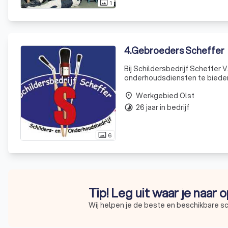
1
photo_size_select_actual
4
.
Gebroeders Scheffer
Bij Schildersbedrijf Scheffer 
onderhoudsdiensten te bieden.
we in 2000 besloten om onze e
Werkgebied Olst
place
26 jaar in bedrijf
timelapse
6
photo_size_select_actual
Tip! Leg uit waar je naar 
Wij helpen je de beste en beschikbare sc