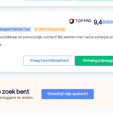
9,4
TOP PRO
Reageert binnen 1 uur
NIWO Vergunning
grade
beschikbaar en persoonlijk contact! Wij werken met vaste scherpe pr
s
Vraag beschikbaarheid
Ontvang prijsopg
op zoek bent
Omschrijf mijn opdracht
erleggers te vinden.