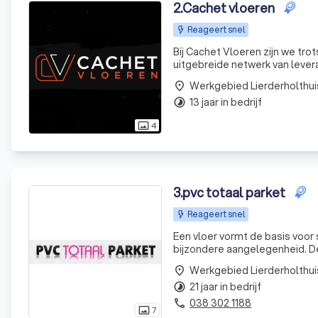
2
.
Cachet vloeren
Reageert snel
Bij Cachet Vloeren zijn we tro
uitgebreide netwerk van lever
geselecteerd op kwaliteit, du
Werkgebied Lierderholthui
place
ook
13 jaar in bedrijf
timelapse
4
photo_size_select_actual
3
.
pvc totaal parket
Reageert snel
Een vloer vormt de basis voor 
bijzondere aangelegenheid. De
Daarnaast moet er een belang
Werkgebied Lierderholthui
place
helpt
21 jaar in bedrijf
timelapse
038 302 1188
phone
7
photo_size_select_actual