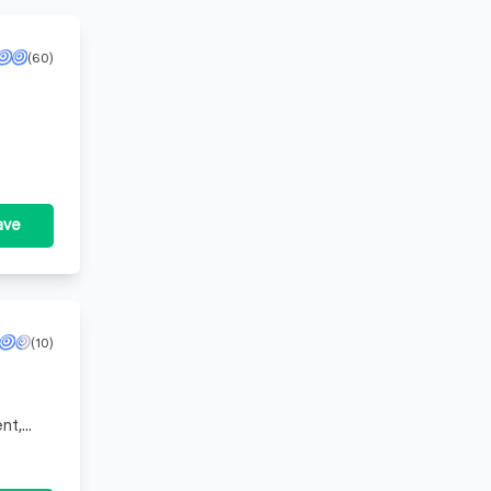
(60)
strekt
ave
(10)
nt,
nsluit