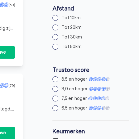
(59)
Afstand
Tot 10km
Tot 20km
g zijn
 bieden
Tot 30km
Tot 50km
ave
Trustoo score
8,5 en hoger
(79)
8,0 en hoger
7,5 en hoger
6,5 en hoger
elegd.
Parket
Keurmerken
ave