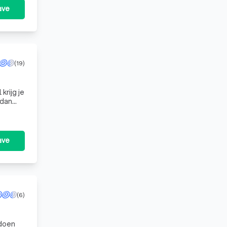
ave
(19)
krijg je
 dan
ave
(6)
 doen