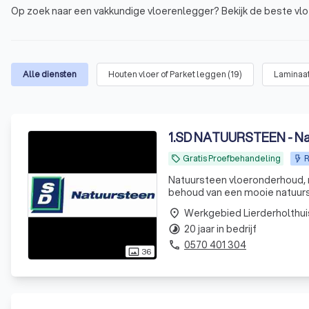
Op zoek naar een vakkundige vloerenlegger? Bekijk de beste vlo
Alle diensten
Houten vloer of Parket leggen
(
19
)
Laminaa
1
.
SD NATUURSTEEN - Nat
Gratis Proefbehandeling
R
local_offer
Natuursteen vloeronderhoud, restauratie, glansherstel 
behoud van een mooie natuurs
jaar bezig met het onderhoud,
Werkgebied Lierderholthui
place
20 jaar in bedrijf
timelapse
0570 401 304
phone
36
photo_size_select_actual