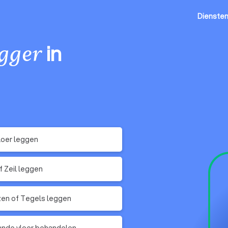
Dienste
in
egger
oer leggen
of Zeil leggen
zen of Tegels leggen
nde vloer behandelen