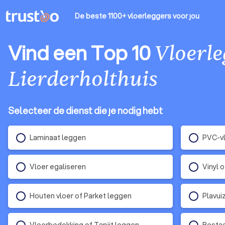
De beste 1100+ vloerleggers
voor jou
Vind een Top 10
Vloerl
Lierderholthuis
Selecteer de dienst die je nodig hebt
Laminaat leggen
PVC-vl
Vloer egaliseren
Vinyl 
Houten vloer of Parket leggen
Plavui
Vloerbedekking of Tapijt leggen
Bestaa