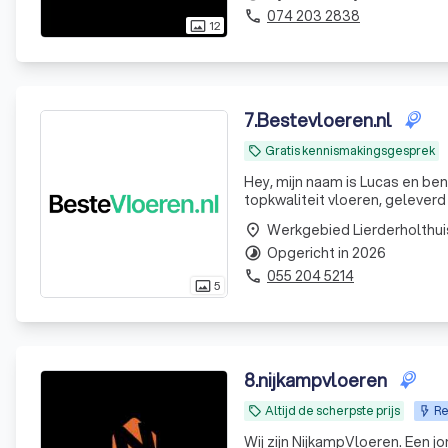
074 203 2838
phone
12
photo_size_select_actual
7
.
Bestevloeren.nl
Gratis kennismakingsgesprek
local_offer
Hey, mijn naam is Lucas en ben a
topkwaliteit vloeren, geleverd
een product. Het is de basis va
Werkgebied Lierderholthui
place
Opgericht in 2026
timelapse
055 204 5214
phone
5
photo_size_select_actual
8
.
nijkampvloeren
Altijd de scherpste prijs
Re
local_offer
Wij zijn NijkampVloeren. Een j