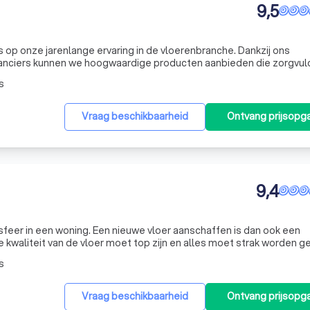
9,5
ts op onze jarenlange ervaring in de vloerenbranche. Dankzij ons
anciers kunnen we hoogwaardige producten aanbieden die zorgvuldi
urzaamheid en esthetiek. Maar we zijn meer dan alleen vloeren. We
s
Vraag beschikbaarheid
Ontvang prijsopg
9,4
sfeer in een woning. Een nieuwe vloer aanschaffen is dan ook een
 kwaliteit van de vloer moet top zijn en alles moet strak worden g
rijke keuze worden gemaakt voor een bepaald parket. PVC Totaal 
s
Vraag beschikbaarheid
Ontvang prijsopg