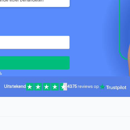
%
Uitstekend
4375
reviews op