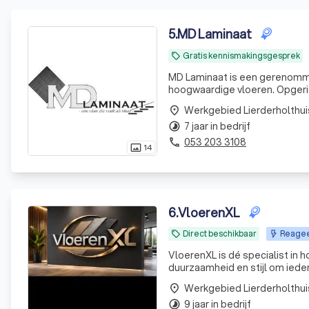
5
.
MD Laminaat
Gratis kennismakingsgesprek
local_offer
MD Laminaat is een gerenommee
hoogwaardige vloeren. Opgeri
montagepartner voor bekende 
Werkgebied Lierderholthui
place
zich uit tot het legg
7 jaar in bedrijf
timelapse
053 203 3108
phone
14
photo_size_select_actual
6
.
VloerenXL
Direct beschikbaar
Reageer
local_offer
VloerenXL is dé specialist in 
duurzaamheid en stijl om ieder
deskundig advies en vakmansch
Werkgebied Lierderholthui
place
bij u
9 jaar in bedrijf
timelapse