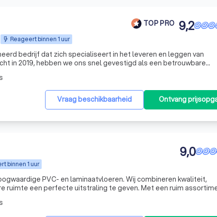
9,2
TOP PRO
Reageert binnen 1 uur
rd bedrijf dat zich specialiseert in het leveren en leggen van
cht in 2019, hebben we ons snel gevestigd als een betrouwbare
merken zoals Gamma, Karwei, Praxis en Witzand. Onze expertise 
s
Vraag beschikbaarheid
Ontvang prijsopg
9,0
t binnen 1 uur
hoogwaardige PVC- en laminaatvloeren. Wij combineren kwaliteit,
e ruimte een perfecte uitstraling te geven. Met een ruim assortime
ap zorgen wij voor een vloer die jarenlang meegaat en volledig aa
s