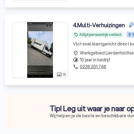
4
.
Multi-Verhuizingen
Altijd persoonlijk contact.
local_offer
Vlot snel klantgericht direct 
Werkgebied Lierderholthui
place
10 jaar in bedrijf
timelapse
0226 201 748
phone
15
photo_size_select_actual
Tip! Leg uit waar je naar 
Wij helpen je de beste en beschikbare vlo