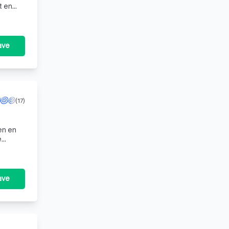
t en
ave
(17)
en en
e
derhoud
ave