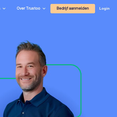
Bedrijf aanmelden
n
Over Trustoo
Login