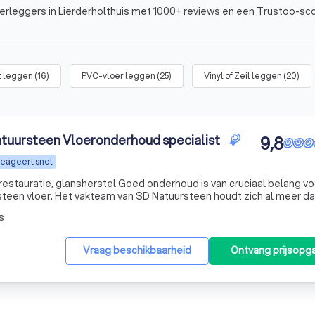
erleggers in Lierderholthuis met 1000+ reviews en een Trustoo-sco
t leggen
(
16
)
PVC-vloer leggen
(
25
)
Vinyl of Zeil leggen
(
20
)
uursteen Vloeronderhoud specialist
9,8
eageert snel
Goed onderhoud is van cruciaal belang voor het
teen vloer. Het vakteam van SD Natuursteen houdt zich al meer da
 restauratie en glansherstel van natuursteen vloeren. Denk aan mar
s
Vraag beschikbaarheid
Ontvang prijsopg