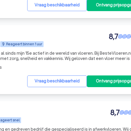
Vraag beschikbaarheid
Ontvang prijsopg
8,7
Reageert binnen 1 uur
l sinds mijn 15e actief in de wereld van vloeren. Bij BesteVloeren.nl 
 met zorg, snelheid en vakkennis. Wij geloven dat een vloer meer is
n jouw woning, het vertrekpunt van elk interieur en de p
s
Vraag beschikbaarheid
Ontvang prijsopg
8,7
ageert snel
ong en gedreven bedrijf die gespecialiseerd is in afwerkvloeren. Wij