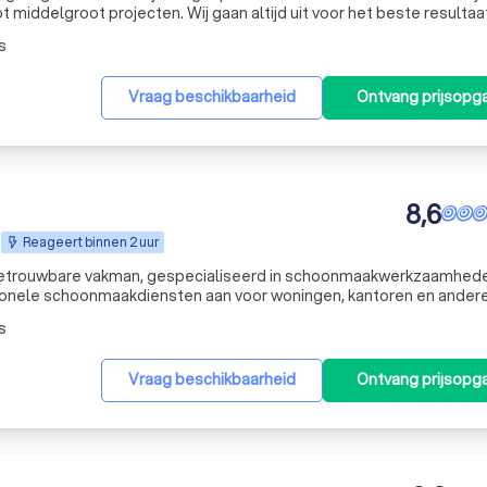
tot middelgroot projecten. Wij gaan altijd uit voor het beste resultaa
t nou gaat om een halletje waar u een andere vloer in wil heb
s
Vraag beschikbaarheid
Ontvang prijsopg
8,6
Reageert binnen 2 uur
betrouwbare vakman, gespecialiseerd in schoonmaakwerkzaamhed
ssionele schoonmaakdiensten aan voor woningen, kantoren en ander
aring met het leggen van laminaat en vloerwerkzaamheden, tuinon
s
Vraag beschikbaarheid
Ontvang prijsopg