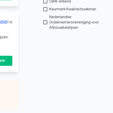
check_box_outline_blank
CBW-erkend
check_box_outline_blank
Keurmerk Kwaliteitsvakman
Nederlandse
check_box_outline_blank
Ondernemersvereniging voor
(73)
Afbouwbedrijven
ijzen.
ave