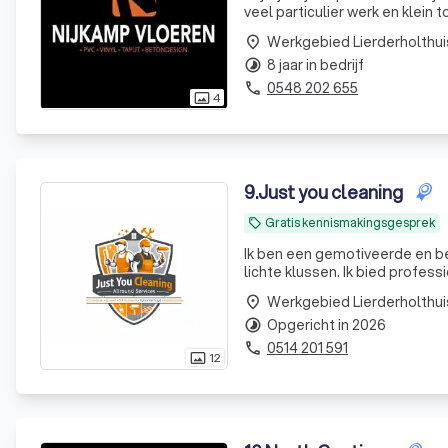
veel particulier werk en klein 
denken graag met u mee. Of he
Werkgebied Lierderholthui
place
8 jaar in bedrijf
timelapse
0548 202 655
phone
4
photo_size_select_actual
9
.
Just you cleaning
Gratis kennismakingsgesprek
local_offer
Ik ben een gemotiveerde en 
lichte klussen. Ik bied profe
ruimtes. Daarnaast heb ik erv
Werkgebied Lierderholthui
place
en lichte bu
Opgericht in 2026
timelapse
0514 201 591
phone
12
photo_size_select_actual