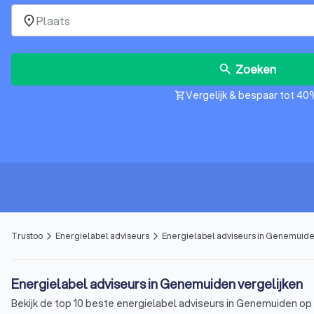
place
Zoeken
search
Vergelijk & bespaar tot 40
shopping_cart
Trustoo
Energielabel adviseurs
Energielabel adviseurs in Genemuid
arrow_forward_ios
arrow_forward_ios
Energielabel adviseurs in Genemuiden vergelijken
Bekijk de top 10 beste energielabel adviseurs in Genemuiden op T