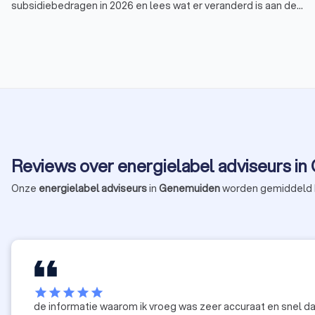
subsidiebedragen in 2026 en lees wat er veranderd is aan de
voorwaarden van de ISDE-regeling.
Reviews over energielabel adviseurs i
Onze
energielabel adviseurs
in
Genemuiden
worden gemiddeld
star
star
star
star
star
de informatie waarom ik vroeg was zeer