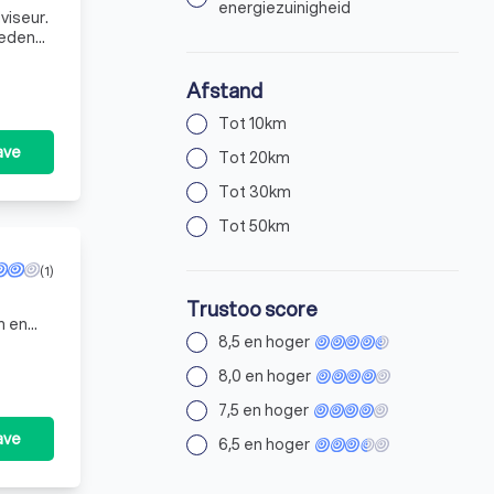
energiezuinigheid
heden
Afstand
Tot 10km
ave
Tot 20km
Tot 30km
Tot 50km
(1)
Trustoo score
n en
8,5 en hoger
n de
8,0 en hoger
7,5 en hoger
ave
6,5 en hoger