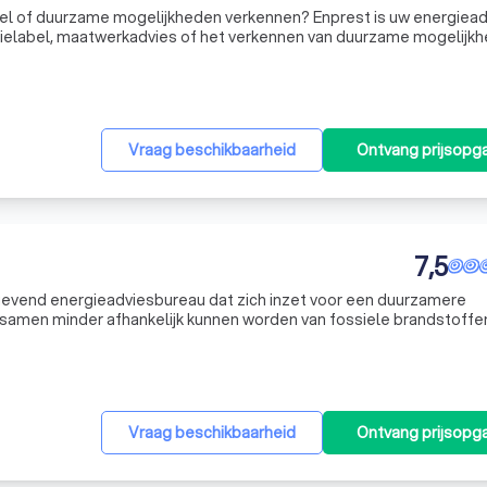
me mogelijkheden verkennen? Enprest is uw energieadviseur.
gielabel, maatwerkadvies of het verkennen van duurzame mogelijk
res.
Vraag beschikbaarheid
Ontvang prijsopg
7,5
evend energieadviesbureau dat zich inzet voor een duurzamere
 samen minder afhankelijk kunnen worden van fossiele brandstoffe
doelen voor 2030 te behalen. Met meer dan vijftien jaar ervaring i
Vraag beschikbaarheid
Ontvang prijsopg