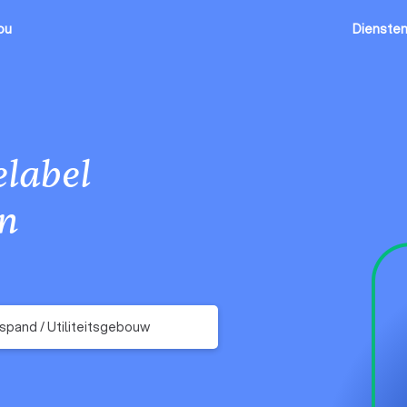
ou
Dienste
label
n
fspand / Utiliteitsgebouw