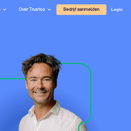
Bedrijf aanmelden
n
Over Trustoo
Login