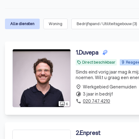
Alle diensten
Woning
Bedrijfspand / Utiliteitsgebouw
(
3
)
1
.
Duvepa
Direct beschikbaar
Reageer
local_offer
Sinds eind vorig jaar mag ik 
noemen. Wilt u graag een ener
Werkgebied Genemuiden
place
3 jaar in bedrijf
timelapse
020 747 4210
phone
6
photo_size_select_actual
2
.
Enprest