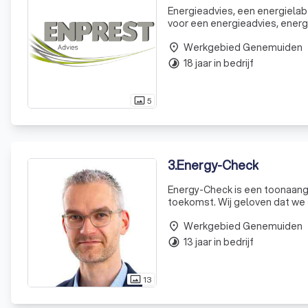
Energieadvies, een energielabel of duurza
voor een energieadvies, ener
bent u bij ons aan het juiste ad
Werkgebied Genemuiden
place
18 jaar in bedrijf
timelapse
5
photo_size_select_actual
3
.
Energy-Check
Energy-Check is een toonaang
toekomst. Wij geloven dat we
streven ernaar om de overheids
Werkgebied Genemuiden
energiemarkt,
place
13 jaar in bedrijf
timelapse
13
photo_size_select_actual