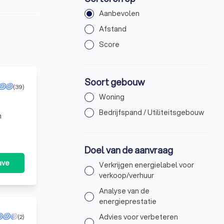
Aanbevolen
Afstand
Score
Soort gebouw
(39)
Woning
Bedrijfspand / Utiliteitsgebouw
n
Doel van de aanvraag
ave
Verkrijgen energielabel voor
verkoop/verhuur
Analyse van de
energieprestatie
Advies voor verbeteren
(2)