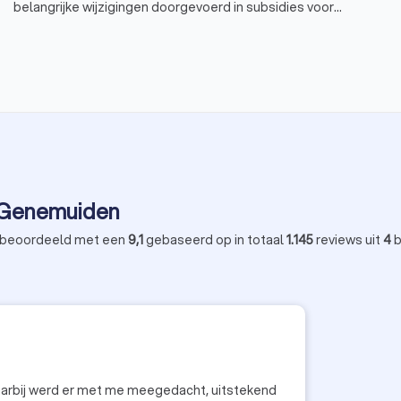
belangrijke wijzigingen doorgevoerd in subsidies voor
energiebesparende maatregelen zoals isolatie,
warmtepompen, en zonne-energie. Deze veranderingen
maken deel uit van de Investeringssubsidie duurzame energie
en energiebesparing (ISDE). Wij geven je een volledig
overzicht van wat je kunt verwachten.
n Genemuiden
 beoordeeld met een
9,1
gebaseerd op in totaal
1.145
reviews uit
4
b
 accuraat en snel daarbij werd er met me meegedacht, uitstekend