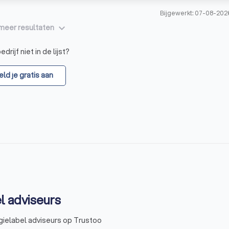
Bijgewerkt: 07-08-202
keyboard_arrow_down
meer resultaten
drijf niet in de lijst?
ld je gratis aan
l adviseurs
gielabel adviseurs op Trustoo