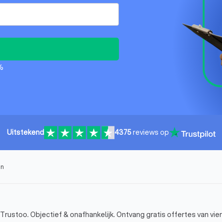
%
Uitstekend
4375
reviews op
en
rustoo. Objectief & onafhankelijk. Ontvang gratis offertes van vier