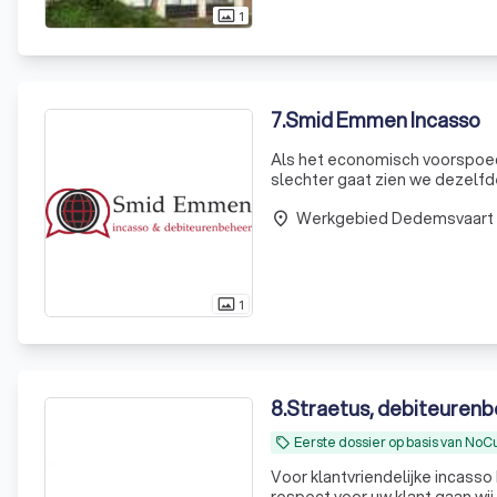
1
photo_size_select_actual
7
.
Smid Emmen Incasso
Als het economisch voorspoed
slechter gaat zien we dezelfde
openstaande facturen te inne
Werkgebied Dedemsvaart
aan hun debiteur
place
1
photo_size_select_actual
8
.
Straetus, debiteurenb
Eerste dossier op basis van No
local_offer
Voor klantvriendelijke incasso