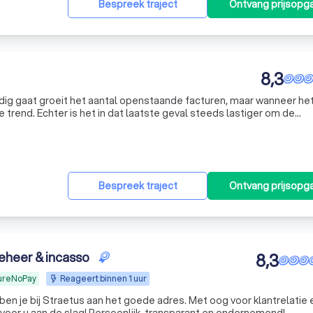
Bespreek traject
Ontvang prijsopg
8,3
ig gaat groeit het aantal openstaande facturen, maar wanneer he
 trend. Echter is het in dat laatste geval steeds lastiger om de
n. Ondernemers besteden daardoor ongewild onnodig veel tijd en 
Bespreek traject
Ontvang prijsopg
eheer & incasso
8,3
CureNoPay
Reageert binnen 1 uur
 ben je bij Straetus aan het goede adres. Met oog voor klantrelatie 