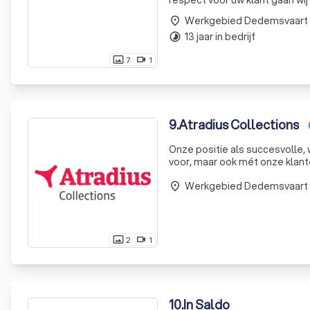
respect voor uw klant gaan wij
Werkgebied Dedemsvaart
place
13 jaar in bedrijf
timelapse
7
1
photo_size_select_actual
videocam
9
.
Atradius Collections
Onze positie als succesvolle, w
voor, maar ook mét onze klan
Werkgebied Dedemsvaart
place
2
1
photo_size_select_actual
videocam
10
.
In Saldo