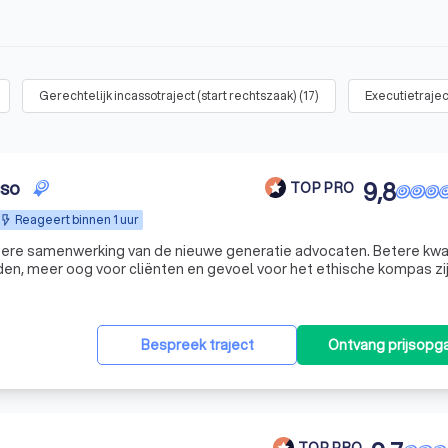
Gerechtelijk incassotraject (start rechtszaak)
(
17
)
Executietrajec
sso
9,8
TOP PRO
Reageert binnen 1 uur
ere samenwerking van de nieuwe generatie advocaten. Betere kwali
eden, meer oog voor cliënten en gevoel voor het ethische kompas zi
ijk: No Cure, No Pay! Of zoals wij het noemen: No Win, No Fee. Het 
Bespreek traject
Ontvang prijsopg
TOP PRO