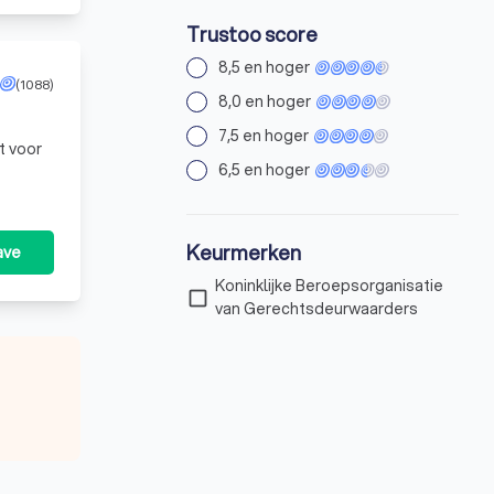
Trustoo score
8,5 en hoger
(1088)
8,0 en hoger
7,5 en hoger
t voor
6,5 en hoger
Keurmerken
ave
Koninklijke Beroepsorganisatie
check_box_outline_blank
van Gerechtsdeurwaarders