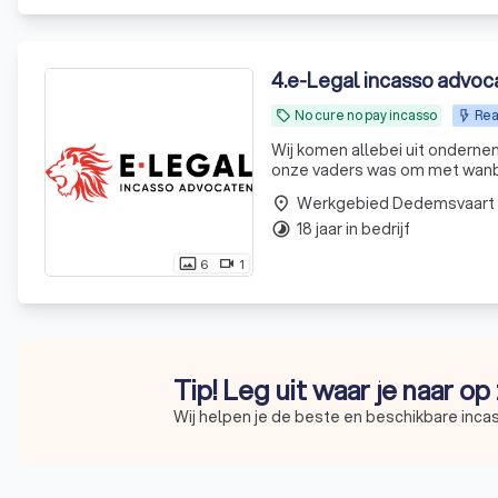
4
.
e-Legal incasso advoc
No cure no pay incasso
Rea
local_offer
Wij komen allebei uit ondern
onze vaders was om met wanb
Werkgebied Dedemsvaart
place
18 jaar in bedrijf
timelapse
6
1
photo_size_select_actual
videocam
Tip! Leg uit waar je naar o
Wij helpen je de beste en beschikbare inca