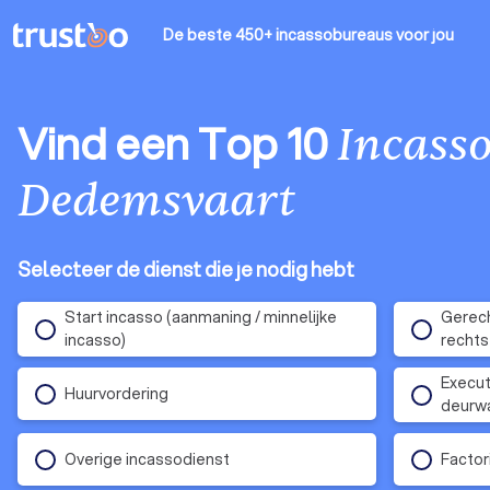
De beste 450+ incassobureaus
voor jou
Vind een Top 10
Incass
Dedemsvaart
Selecteer de dienst die je nodig hebt
Start incasso (aanmaning / minnelijke
Gerech
incasso)
rechts
Executi
Huurvordering
deurwa
Overige incassodienst
Factor