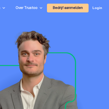
Bedrijf aanmelden
n
Over Trustoo
Login