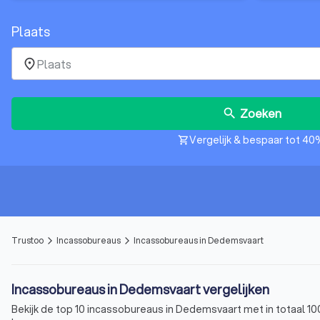
Plaats
place
Zoeken
search
Vergelijk & bespaar tot 40
shopping_cart
Trustoo
Incassobureaus
Incassobureaus in Dedemsvaart
arrow_forward_ios
arrow_forward_ios
Incassobureaus in Dedemsvaart vergelijken
Bekijk de top 10 incassobureaus in Dedemsvaart met in totaal 10