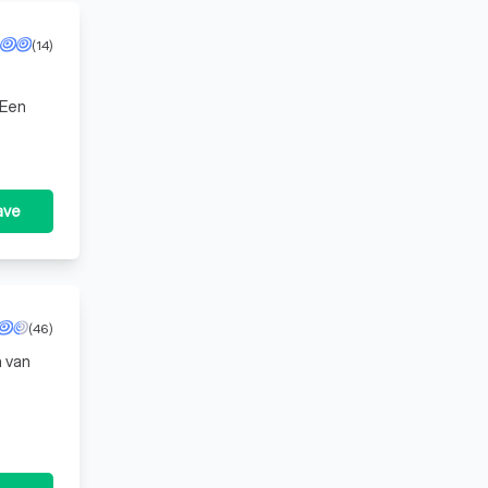
(14)
 Een
ave
(46)
m van