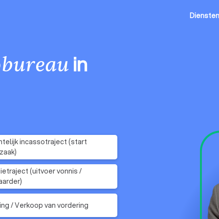
Dienste
in
obureau
telijk incassotraject (start
zaak)
etraject (uitvoer vonnis /
arder)
ing / Verkoop van vordering