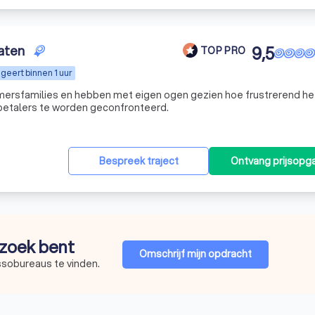
aten
9,5
TOP PRO
geert binnen 1 uur
emersfamilies en hebben met eigen ogen gezien hoe frustrerend he
etalers te worden geconfronteerd.
Bespreek traject
Ontvang prijsopg
p zoek bent
Omschrijf mijn opdracht
ssobureaus te vinden.