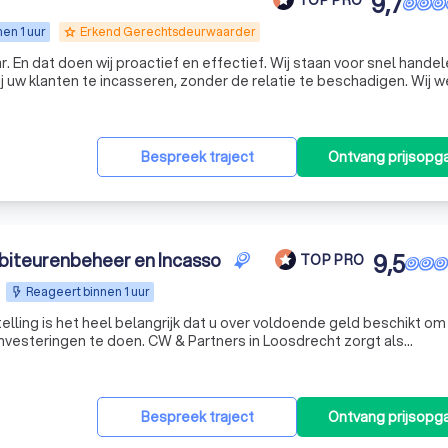
9,7
en 1 uur
Erkend Gerechtsdeurwaarder
grade
 En dat doen wij proactief en effectief. Wij staan voor snel hande
j uw klanten te incasseren, zonder de relatie te beschadigen. Wij 
en prettige manier kunnen doen. En als de situatie erom vraagt,
Bespreek traject
Ontvang prijsopg
biteurenbeheer en Incasso
9,5
TOP PRO
Reageert binnen 1 uur
elling is het heel belangrijk dat u over voldoende geld beschikt om
investeringen te doen. CW & Partners in Loosdrecht zorgt als
op de bank doordat uw klant voortaan netjes op tijd uw factuur bet
Bespreek traject
Ontvang prijsopg