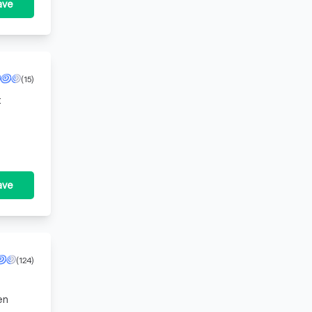
ave
(15)
t
geld
ave
(124)
en