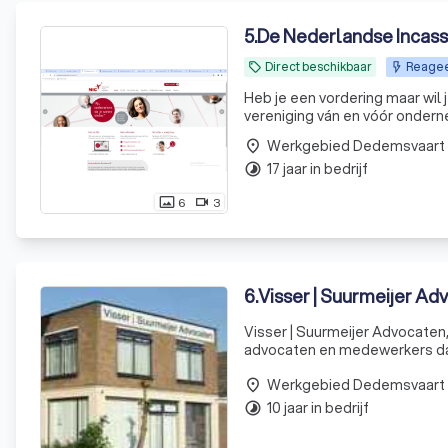
5
.
De Nederlandse Incass
Direct beschikbaar
Reagee
local_offer
Heb je een vordering maar wil 
vereniging ván en vóór onderne
Werkgebied Dedemsvaart
place
17 jaar in bedrijf
timelapse
6
3
photo_size_select_actual
videocam
6
.
Visser | Suurmeijer Ad
Visser | Suurmeijer Advocaten
advocaten en medewerkers dat 
dienstverlening te leveren. Ben
Werkgebied Dedemsvaart
respectvolle op
place
10 jaar in bedrijf
timelapse