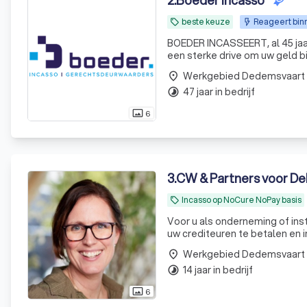
2
.
Boeder incasso
beste keuze
Reageert binn
local_offer
BOEDER INCASSEERT, al 45 jaar.
een sterke drive om uw geld bi
als geen ander hoe we dit op e
Werkgebied Dedemsvaart
place
47 jaar in bedrijf
timelapse
6
photo_size_select_actual
3
.
CW & Partners voor De
Incasso op NoCure NoPay basis
local_offer
Voor u als onderneming of inst
uw crediteuren te betalen en 
incassobureau voor Meer geld 
Werkgebied Dedemsvaart
place
Het in
14 jaar in bedrijf
timelapse
6
photo_size_select_actual