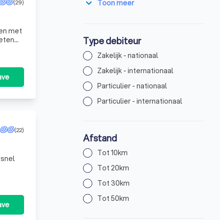
expand_more
(29)
Toon meer
len met
Type debiteur
weten
Zakelijk - nationaal
Zakelijk - internationaal
ave
Particulier - nationaal
Particulier - internationaal
(22)
Afstand
Tot 10km
 snel
Tot 20km
aalt.
Tot 30km
Tot 50km
ave