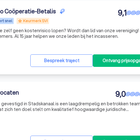
o Coöperatie-Betalis
9,1
rt snel
Keurmerk SVI
grade
je zelf geen kostenrisico lopen? Wordt dan lid van onze vereniging!
mers. Al 15 jaar helpen we onze leden bij het incasseren.
Bespreek traject
Ontvang prijsopg
vocaten
9,0
, gevestigd in Stadskanaal is een laagdrempelig en betrokken tea
zich ten doel stelt om kwalitatief hoogwaardige juridische
t u verzeild geraakt in een juridisch geschil? Wilt u een nette en