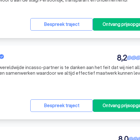
 voor u aan de slag! Persoonlijk, transparant en ondernemend!
Bespreek traject
Ontvang prijsopg
8,2
ereldwijde incasso-partner is te danken aan het feit dat wij niet al
ten samenwerken waardoor we altijd effectief maatwerk kunnen lev
Bespreek traject
Ontvang prijsopg
8,0