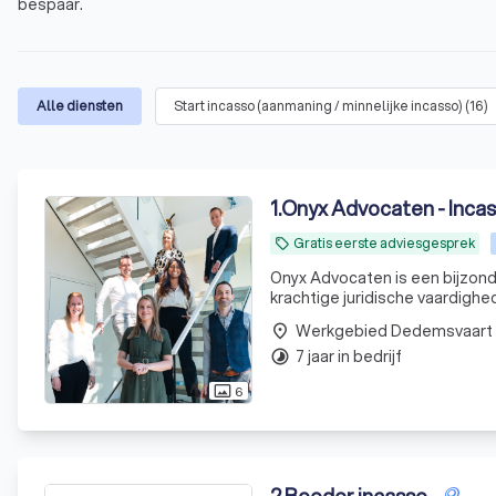
bespaar.
Alle diensten
Start incasso (aanmaning / minnelijke incasso)
(
16
)
1
.
Onyx Advocaten - Inca
Gratis eerste adviesgesprek
local_offer
Onyx Advocaten is een bijzond
krachtige juridische vaardigh
kernwaarden! En niet onbelangr
Werkgebied Dedemsvaart
place
7 jaar in bedrijf
timelapse
6
photo_size_select_actual