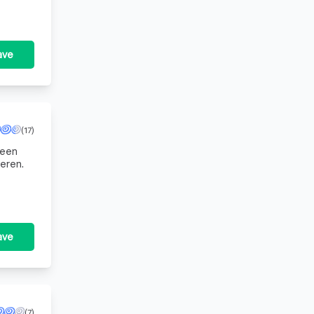
ave
(17)
leen
eren.
ave
(7)