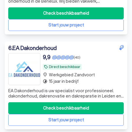
onderhoud in de Benelux. Wij bieden vakwerk,
duurzaamheid en klantgerichte oplossingen. Uw dak, onze
zorg. Betrouwbaar, professioneel en snel!
Check beschikbaarheid
Start jouw project
6
.
EA Dakonderhoud
9,9
(40)
Direct beschikbaar
local_offer
Werkgebied Zandvoort
place
15 jaar in bedrijf
timelapse
EA Dakonderhoud is uw specialist voor professioneel
dakonderhoud, dakrenovatie en dakreparatie in Leiden en
de Randstad. Van pannendak tot plat dak, van dakgoot tot
schoorsteen - onze dakdekkers staan voor u klaar.
Check beschikbaarheid
Start jouw project