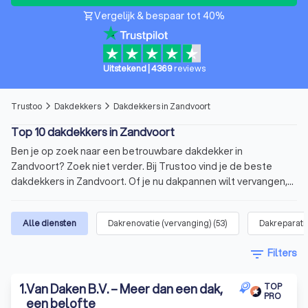
Vergelijk & bespaar tot 40%
shopping_cart
Uitstekend
|
4369
reviews
Trustoo
Dakdekkers
Dakdekkers in Zandvoort
arrow_forward_ios
arrow_forward_ios
Top 10 dakdekkers in Zandvoort
Ben je op zoek naar een betrouwbare dakdekker in
Zandvoort? Zoek niet verder. Bij Trustoo vind je de beste
dakdekkers in Zandvoort. Of je nu dakpannen wilt vervangen,
een dakgoot wilt repareren of een volledige dakrenovatie
nodig hebt, bij ons ben je er zeker van dat je een allround
Alle diensten
Dakrenovatie (vervanging)
(
53
)
Dakreparati
dakdekker vindt die past bij jouw klus. Op onze website vind je
een lijst van de 10 beste dakdekkers in Zandvoort. Deze top 10
filter_list
Filters
heeft een gemiddelde score van 8.8 op basis van 1000+
reviews. Vergelijk vandaag nog vier offertes van dakdekkers in
1
.
Van Daken B.V. – Meer dan een dak,
de buurt en kies jouw favoriet.
TOP
PRO
Wat is een dakdekker?
een belofte