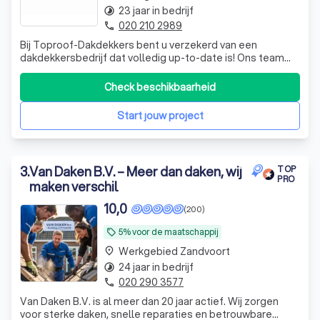
23 jaar in bedrijf
timelapse
020 210 2989
phone
Bij Toproof-Dakdekkers bent u verzekerd van een
dakdekkersbedrijf dat volledig up-to-date is! Ons team
bestaat uit gedreven en gecertificeerde dakdekkers met
een schat aan ervaring en een overvloed aan
Check beschikbaarheid
enthousiasme. Wat ons onderscheidt? Niet alleen onze
passie voor het vak, maar ook onze voortduren
Start jouw project
3
.
Van Daken B.V. – Meer dan daken, wij
TOP
PRO
maken verschil
10,0
(200)
5% voor de maatschappij
local_offer
Werkgebied Zandvoort
place
24 jaar in bedrijf
timelapse
020 290 3577
phone
Van Daken B.V. is al meer dan 20 jaar actief. Wij zorgen
voor sterke daken, snelle reparaties en betrouwbare