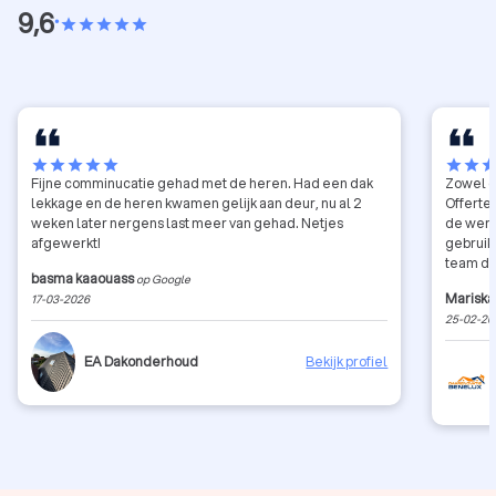
9,6
•
star
star
star
star
star
star
star
star
star
star
star
star
sta
Fijne comminucatie gehad met de heren. Had een dak
Zowel o
lekkage en de heren kwamen gelijk aan deur, nu al 2
Offerte
weken later nergens last meer van gehad. Netjes
de wer
afgewerkt!
gebruik
team da
basma kaaouass
op Google
nakomen
Mariska
17-03-2026
super s
25-02-20
wordt el
toegestu
EA Dakonderhoud
Bekijk profiel
Toppers