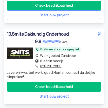
Check beschikbaarheid
Start jouw project
10
.
Smits Dakkundig Onderhoud
9,8
(129)
Gratis eerste adviesgesprek
local_offer
Werkgebied Zandvoort
place
6 jaar in bedrijf
timelapse
020 210 2860
phone
Leveren kwaliteit werk, goed klanten contact duidelijke
afspraken!
Check beschikbaarheid
Start jouw project