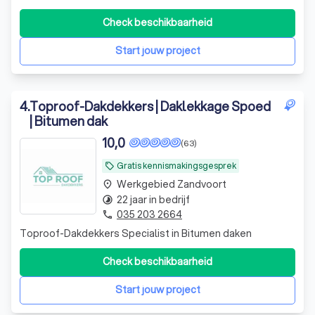
renovaties en geven bij elke klus 5% terug aan de
maatschappij.
Check beschikbaarheid
Start jouw project
4
.
Toproof-Dakdekkers | Daklekkage Spoed
| Bitumen dak
10,0
(63)
Gratis kennismakingsgesprek
local_offer
Werkgebied Zandvoort
place
22 jaar in bedrijf
timelapse
035 203 2664
phone
Toproof-Dakdekkers Specialist in Bitumen daken
Check beschikbaarheid
Start jouw project