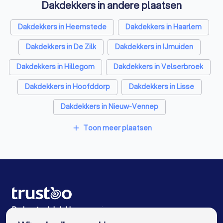
Dakdekkers in andere plaatsen
Bouwkundige keurders in Zandvoort
Opslagruimtes in Zandvoort
Dakdekkers in Heemstede
Dakdekkers in Haarlem
Metselaars in Zandvoort
Dakdekkers in De Zilk
Dakdekkers in IJmuiden
Dakdekkers in Hillegom
Dakdekkers in Velserbroek
Dakdekkers in Hoofddorp
Dakdekkers in Lisse
Dakdekkers in Nieuw-Vennep
Dakdekkers in Beverwijk
Dakdekkers in Amsterdam
Toon meer plaatsen
add
Dakdekkers in Rotterdam
Dakdekkers in Den Haag
Dakdekkers in Utrecht
Dakdekkers in Eindhoven
Dakdekkers in Tilburg
Dakdekkers in Groningen
Dakdekkers in Almere
Dakdekkers in Breda
De beste dakdekkers voor jou