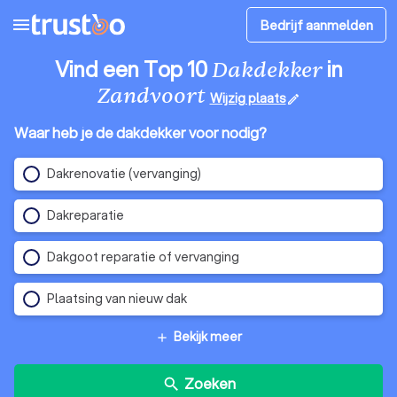
menu
Bedrijf aanmelden
Vind een Top 10
in
Dakdekker
Zandvoort
Wijzig plaats
edit
Waar heb je de dakdekker voor nodig?
Dakrenovatie (vervanging)
Dakreparatie
Dakgoot reparatie of vervanging
Plaatsing van nieuw dak
Bekijk meer
add
Zoeken
search