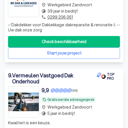
Werkgebied Zandvoort
place
39 jaar in bedrijf
timelapse
0299 206 051
phone
✅Dakdekker voor Daklekkage dakreparatie & renovatie💧--
Uw dak onze zorg
Check beschikbaarheid
Start jouw project
9
.
Vermeulen Vastgoed Dak
TOP
PRO
Onderhoud
9,9
(95)
Gratis eerste adviesgesprek
local_offer
Werkgebied Zandvoort
place
5 jaar in bedrijf
timelapse
Kwaliteit is een keuze.