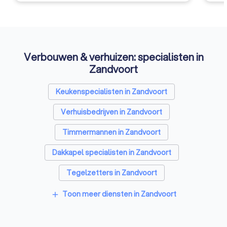
Verbouwen & verhuizen: specialisten in
Zandvoort
Keukenspecialisten in Zandvoort
Verhuisbedrijven in Zandvoort
Timmermannen in Zandvoort
Dakkapel specialisten in Zandvoort
Tegelzetters in Zandvoort
Sloopbedrijven in Zandvoort
Toon meer diensten in Zandvoort
add
Dakgootspecialisten in Zandvoort