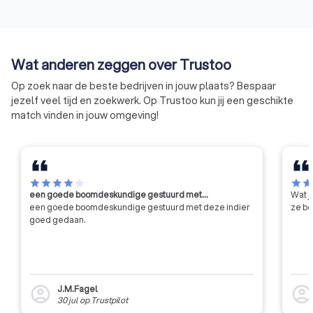
betrouwbare opdrachtnemers
zijn.
Wat anderen zeggen over Trustoo
Op zoek naar de beste bedrijven in jouw plaats? Bespaar
jezelf veel tijd en zoekwerk. Op Trustoo kun jij een geschikte
match vinden in jouw omgeving!
star
star
star
star
star
star
sta
een goede boomdeskundige gestuurd met…
Wat j
een goede boomdeskundige gestuurd met deze indier
ze be
goed gedaan.
J.M.Fagel
account_circle
account_circl
30 jul
op
Trustpilot