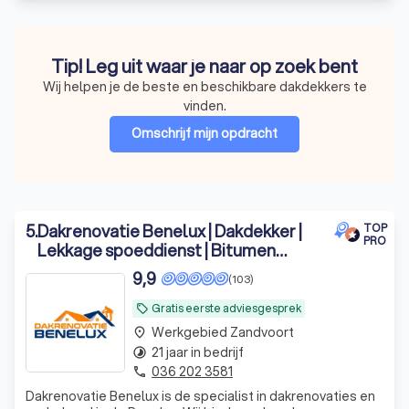
Tip! Leg uit waar je naar op zoek bent
Wij helpen je de beste en beschikbare dakdekkers te
vinden.
Omschrijf mijn opdracht
5
.
Dakrenovatie Benelux | Dakdekker |
TOP
PRO
Lekkage spoeddienst | Bitumen
daken
9,9
(103)
Gratis eerste adviesgesprek
local_offer
Werkgebied Zandvoort
place
21 jaar in bedrijf
timelapse
036 202 3581
phone
Dakrenovatie Benelux is de specialist in dakrenovaties en