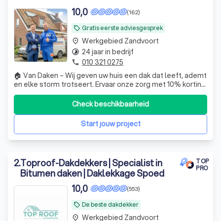
10,0
(162)
Waarom een professionele dakdekker in
Zandvoort?
Gratis eerste adviesgesprek
local_offer
Werkgebied Zandvoort
place
Welke diensten biedt een dakdekker aan?
24 jaar in bedrijf
timelapse
010 321 0275
Hoe vind je een betrouwbare dakdekker in
phone
Zandvoort?
🏠 Van Daken – Wij geven uw huis een dak dat leeft, ademt
en elke storm trotseert. Ervaar onze zorg met 10% korting
en geniet van rust in elk seizoen.
Check beschikbaarheid
Start jouw project
2
.
Toproof-Dakdekkers | Specialist in
TOP
PRO
Bitumen daken | Daklekkage Spoed
10,0
(553)
De beste dakdekker
local_offer
Werkgebied Zandvoort
place