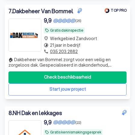
7
.
Dakbeheer Van Bommel
TOP PRO
9,9
(25)
Gratis dakinspectie
local_offer
Werkgebied Zandvoort
place
21 jaar in bedrijf
timelapse
035 203 2882
phone
🏠 Dakbeheer van Bommel zorgt voor een veilig en
zorgeloos dak. Gespecialiseerd in dakonderhoud,
inspectie en reparaties. Betrouwbaar vakwerk, snelle
service en duidelijke afspraken.
Check beschikbaarheid
Start jouw project
8
.
NH Dak en lekkages
9,9
(22)
Gratis kennismakingsgesprek
local_offer