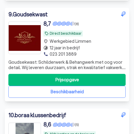
9
.
Goudsekwast
8,7
(8)
Direct beschikbaar
local_offer
Werkgebied Limmen
place
12 jaar in bedrijf
timelapse
023 201 3889
phone
Goudsekwast: Schilderwerk & Behangwerk met oog voor
detail. Wij leveren duurzaam, strak en kwalitatief vakwerk.
Duidelijke afspraken, eerlijke prijs. Uw wanden in topstaat!
Vraag nu een offerte aan.
Prijsopgave
Beschikbaarheid
10
.
boraa klussenbedrijf
8,6
(5)