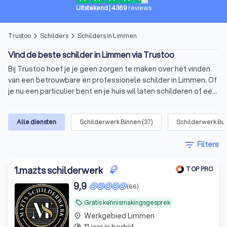
Uitstekend
|
4369
reviews
Trustoo
Schilders
Schilders in Limmen
arrow_forward_ios
arrow_forward_ios
Vind de beste schilder in Limmen via Trustoo
Bij Trustoo hoef je je geen zorgen te maken over het vinden
van een betrouwbare en professionele schilder in Limmen. Of
je nu een particulier bent en je huis wil laten schilderen of een
bedrijfseigenaar die een professionele uitstraling nastreeft.
Trustoo biedt een selectie van ervaren schilders in Limmen
Alle diensten
Schilderwerk Binnen
(
37
)
Schilderwerk Bui
die vakkundig werk leveren en betrouwbaar zijn. Of het nu gaat
om het schilderen van muren, plafonds, kozijnen of gevels,
filter_list
Filters
onze schilders beschikken over de nodige expertise en
vaardigheden om jouw project tot in de puntjes af te werken.
Schilder in Limmen inschakelen voor jouw
1
.
mazts schilderwerk
TOP PRO
project
9,9
(66)
Wat is een schilder? Ontdek de
Gratis kennismakingsgesprek
local_offer
veelzijdigheid van het vak
Werkgebied Limmen
place