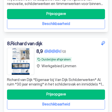
renovatie, schilderwerken en timmerwerken voor binnen
en buiten. We zijn een betrouwbare partner voor
particulieren en bedrijven. Ook voor de totaalrenovatie van
Prijsopgave
uw pand! Wij staan voor Hoogwaardige schilderwerk
Duidelijk afspraken Veilig werken
Beschikbaarheid
8
.
Richard van dijk
8,9
(2)
Duidelijke afspraken
local_offer
Werkgebied Limmen
place
Richard van Dijk *Eigenaar bij Van Dijk Schilderwerken* Al
ruim *30 jaar ervaring* in het schildersvak en inmiddels *15
jaar zelfstandig ondernemer*. Na een periode van drie jaar
in de beveiligingsbranche heb ik bewust gekozen om
Prijsopgave
terug te keren naar mijn passie: het schildersvak. Soms
moet je iet
Beschikbaarheid