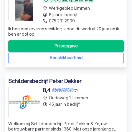
10% korting op de tarieven
local_offer
Werkgebied Limmen
place
8 jaar in bedrijf
timelapse
075 201 2909
phone
Ik ben een ervaren schilder; ik doe dit werk al 20 jaar en ik
ben er dol op.
Prijsopgave
Beschikbaarheid
Schildersbedrijf Peter Dekker
8,4
(7)
Oudeweg 1, Limmen
place
45 jaar in bedrijf
timelapse
Welkom bij Schildersbedrijf Peter Dekker & Zn, uw
betrouwbare partner sinds 1980. Met onze jarenlange