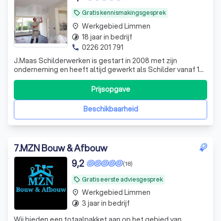
Gratis kennismakingsgesprek
local_offer
Werkgebied Limmen
place
18 jaar in bedrijf
timelapse
0226 201 791
phone
J.Maas Schilderwerken is gestart in 2008 met zijn
onderneming en heeft altijd gewerkt als Schilder vanaf 17
jarige leeftijd en bij werkgevers veel ervaring opgedaan
voor ik mijn onderneming ging starten. Al 14 jaar lang werk
Prijsopgave
ik voor mijzelf en heb veel tevreden klanten opgebouwd.
Wij zorgen voor zor
Beschikbaarheid
7
.
MZN Bouw & Afbouw
9,2
(18)
Gratis eerste adviesgesprek
local_offer
Werkgebied Limmen
place
3 jaar in bedrijf
timelapse
Wij bieden een totaalpakket aan op het gebied van