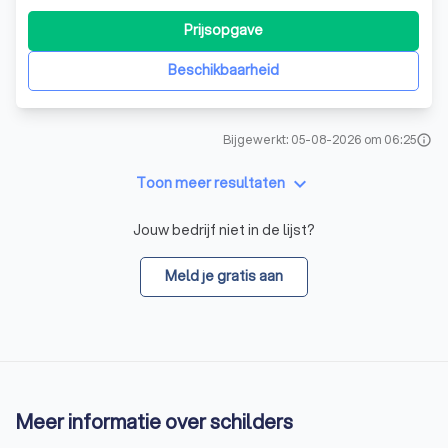
ervaring en toewijding, hebben we ons ontwikkeld tot een
gerespecteerd bedrijf dat zowel de particuliere als
Prijsopgave
zakelijke markt bedient. Wij onderscheiden ons door onze
hoogwaardige afwerking en deskun
Beschikbaarheid
Bijgewerkt: 05-08-2026 om 06:25
info
keyboard_arrow_down
Toon meer resultaten
Jouw bedrijf niet in de lijst?
Meld je gratis aan
Meer informatie over schilders