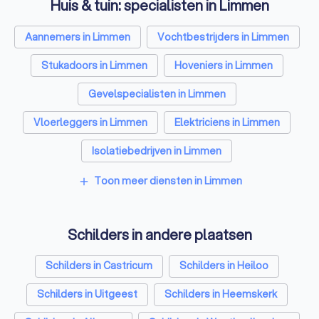
Huis & tuin: specialisten in Limmen
Aannemers in Limmen
Vochtbestrijders in Limmen
Stukadoors in Limmen
Hoveniers in Limmen
Gevelspecialisten in Limmen
Vloerleggers in Limmen
Elektriciens in Limmen
Isolatiebedrijven in Limmen
Ongediertebestrijders in Limmen
Toon meer diensten in Limmen
add
Architecten in Limmen
Schilders in andere plaatsen
Zonwering specialisten in Limmen
Badkamer installateurs in Limmen
Schilders in Castricum
Schilders in Heiloo
Traprenovatie bedrijven in Limmen
Schilders in Uitgeest
Schilders in Heemskerk