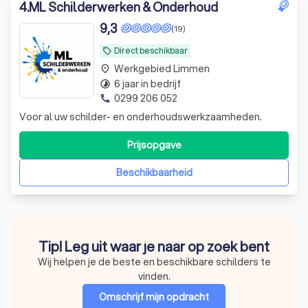
4
.
ML Schilderwerken & Onderhoud
9,3
(19)
Direct beschikbaar
local_offer
Werkgebied Limmen
place
6 jaar in bedrijf
timelapse
0299 206 052
phone
Voor al uw schilder- en onderhoudswerkzaamheden.
Prijsopgave
Beschikbaarheid
Tip! Leg uit waar je naar op zoek bent
Wij helpen je de beste en beschikbare schilders te
vinden.
Omschrijf mijn opdracht