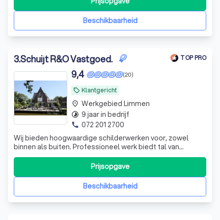
Prijsopgave
Beschikbaarheid
3
.
Schuijt R&O Vastgoed.
TOP PRO
9,4
(20)
Klantgericht
local_offer
Werkgebied Limmen
place
9 jaar in bedrijf
timelapse
072 201 2700
phone
Wij bieden hoogwaardige schilderwerken voor, zowel
binnen als buiten. Professioneel werk biedt tal van
voordelen! Schuijt R&O, is betrouwbaar, veelzijdig, flexibel
& klantgericht.
Prijsopgave
Beschikbaarheid