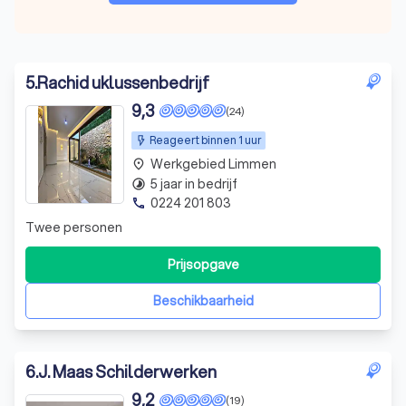
5
.
Rachid uklussenbedrijf
9,3
(24)
Reageert binnen 1 uur
Werkgebied Limmen
place
5 jaar in bedrijf
timelapse
0224 201 803
phone
Twee personen
Prijsopgave
Beschikbaarheid
6
.
J. Maas Schilderwerken
9,2
(19)