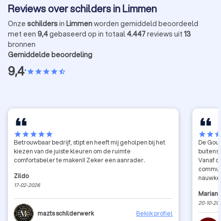
Reviews over schilders in Limmen
Onze
schilders
in
Limmen
worden gemiddeld beoordeeld
met een
9,4
gebaseerd op in totaal
4.447
reviews uit
13
bronnen
Gemiddelde beoordeling
9,4
•
star
star
star
star
star_half
star
star
star
star
star
star
star
sta
Betrouwbaar bedrijf, stipt en heeft mij geholpen bij het
De Goud
kiezen van de juiste kleuren om de ruimte
buitensc
comfortabeler te maken!! Zeker een aanrader.
Vanaf d
communi
Zildo
nauwkeu
17-02-2026
zien er
Marian
meedenk
20-10-20
een fij
mazts schilderwerk
Bekijk profiel
aanbeve