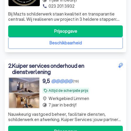
11 jaar in bedrijf
timelapse
Waarom een professionele schilder in
023 201 3932
phone
Limmen inhuren?
Bij Mazts schilderwerk staan kwaliteit en transparantie
centraal. Wij realiseren uw project in 3 heldere stappen:
Welke soorten schilderwerk zijn er?
van eerste contact tot een perfecte oplevering.
Ontdek de mogelijkheden
Klanttevredenheid is onze prioriteit!
Prijsopgave
Wat kost een schilder?
Beschikbaarheid
2
.
Kuiper services onderhoud en
dienstverlening
9,5
(19)
Altijd de scherpste prijs
local_offer
Werkgebied Limmen
place
7 jaar in bedrijf
timelapse
Nauwkeurig vastgoed beheer, facilitaire diensten,
schilderwerk en afwerking. Kuiper Services: jouw partner
voor onderhoud en dienstverlening.