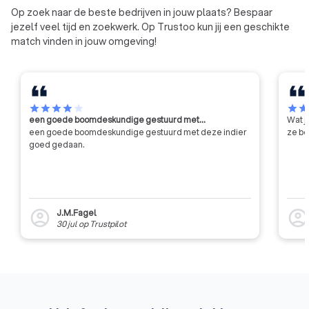
Op zoek naar de beste bedrijven in jouw plaats? Bespaar
jezelf veel tijd en zoekwerk. Op Trustoo kun jij een geschikte
match vinden in jouw omgeving!
star
star
star
star
star
star
sta
een goede boomdeskundige gestuurd met…
Wat j
een goede boomdeskundige gestuurd met deze indier
ze be
goed gedaan.
J.M.Fagel
account_circle
account_circl
30 jul
op
Trustpilot