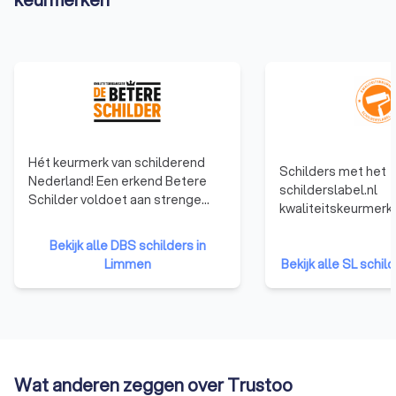
Hét keurmerk van schilderend
Schilders met het
Nederland! Een erkend Betere
schilderslabel.nl
Schilder voldoet aan strenge
kwaliteitskeurmerk
toelatingseisen en geeft
voor hoge kwaliteit
opdrachtgevers de garantie dat
Bekijk alle DBS schilders in
communicatie en u
ze gekozen hebben voor een
Limmen
service. Je kiest vo
Bekijk alle SL schil
echte vakman. Die trots is op zijn
vakmanschap door 
vak en gaat voor het beste
specialist, die je g
resultaat. Omdat ze ons motto
is met het schilder
onderschrijven: TROTS OP ONS
binnen en buiten, ne
VAK!
eventuele aanvulle
Wat anderen zeggen over Trustoo