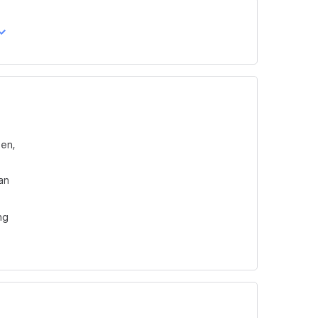
en,
an
ng