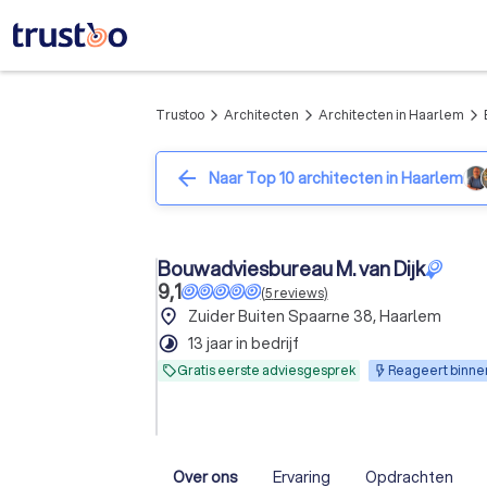
Trustoo
Architecten
Architecten in Haarlem
arrow_forward_ios
arrow_forward_ios
arrow_forward_ios
arrow_back
Naar Top 10 architecten in Haarlem
Bouwadviesbureau M. van Dijk
9,1
(
5
reviews
)
place
Zuider Buiten Spaarne 38, Haarlem
timelapse
13 jaar in bedrijf
Gratis eerste adviesgesprek
Reageert binnen
Over ons
Ervaring
Opdrachten