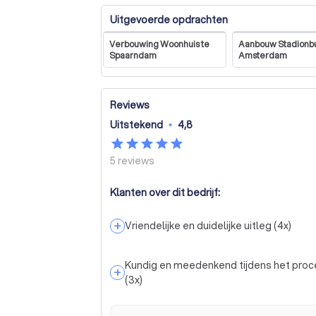
Uitgevoerde opdrachten
Verbouwing Woonhuis te
Aanbouw Stadionb
Spaarndam
Amsterdam
Reviews
Uitstekend
•
4,8
5
reviews
Klanten over dit bedrijf:
+
Vriendelijke en duidelijke uitleg
(
4
x)
Kundig en meedenkend tijdens het proc
+
(
3
x)