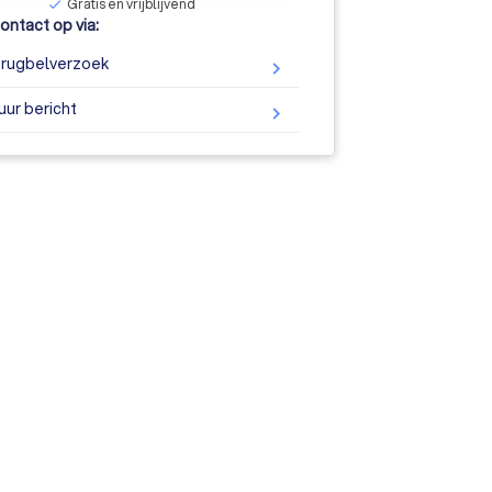
Gratis en vrijblijvend
check
ntact op via:
rugbelverzoek
uur bericht