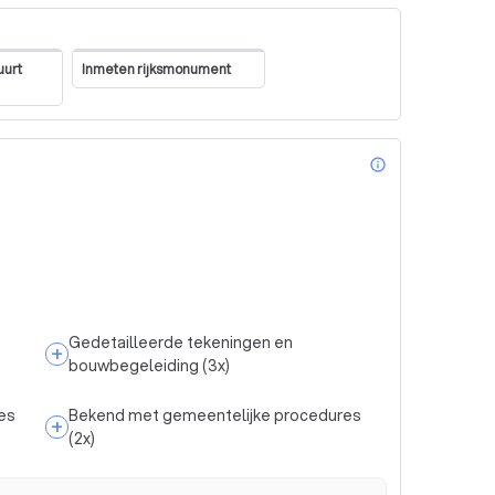
uurt
Inmeten rijksmonument
info_outl
Gedetailleerde tekeningen en
+
bouwbegeleiding
(
3
x)
es
Bekend met gemeentelijke procedures
+
(
2
x)