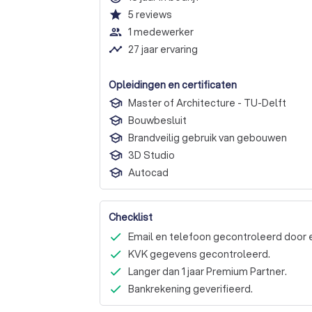
star
5
reviews
people_outline
1 medewerker
timeline
27 jaar ervaring
Opleidingen en certificaten
Master of Architecture - TU-Delft
Bouwbesluit
Brandveilig gebruik van gebouwen
3D Studio
Autocad
Checklist
Email en telefoon gecontroleerd door 
KVK gegevens gecontroleerd.
Langer dan 1 jaar Premium Partner.
Bankrekening geverifieerd.