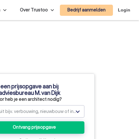
Bedrijf aanmelden
n
Over Trustoo
Login
een prijsopgave aan bij
dviesbureau M. van Dijk
r heb je een architect nodig?
Kies uit bijv. verbouwing, nieuwbouw of interieur
Ontvang prijsopgave