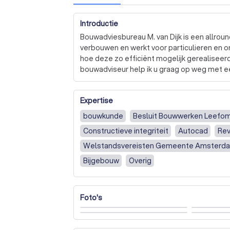
Introductie
Bouwadviesbureau M. van Dijk is een allrou
verbouwen en werkt voor particulieren en
hoe deze zo efficiënt mogelijk gerealiseerd
bouwadviseur help ik u graag op weg met ee
en de bijbehorende bouwkundige uitwerking
winkelier kunt u bij mij terecht voor bouwt
Expertise
Leefomgeving (Bbl) of het aanvragen van sp
gebruik.
bouwkunde
Besluit Bouwwerken Leefo
Constructieve integriteit
Autocad
Rev
Welstandsvereisten Gemeente Amsterd
Bijgebouw
Overig
Foto's