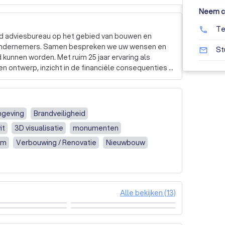
Neem co
Te
phone
nd adviesbureau op het gebied van bouwen en 
 ondernemers. Samen bespreken we uw wensen en 
St
mail_outline
 kunnen worden. Met ruim 25 jaar ervaring als 
n ontwerp, inzicht in de financiële consequenties 
 alsmede vergunningaanvragen. Ook als VVE of 
echnische zaken, vragen over het Besluit Bouwwerken 
litsingsvergunningen en vergunningen brandveilig 
mgeving
Brandveiligheid
it
3D visualisatie
monumenten
am
Verbouwing / Renovatie
Nieuwbouw
Alle bekijken (13)