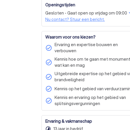
Openingstijden
Gesloten - Gaat open op vrijdag om 09:00
Nu contact? Stuur een bericht.
Waarom voor ons kiezen?
Ervaring en expertise bouwen en
check_circle
verbouwen
Kennis hoe om te gaan met monument
check_circle
wat kan en mag
Uitgebreide expertise op het gebied v
check_circle
brandveiligheid
check_circle
Kennis op het gebied van verduurzami
Kennis en ervaring op het gebied van
check_circle
splitsingsvergunningen
Ervaring & vakmanschap
timelapse
13 jaar in bedrijf