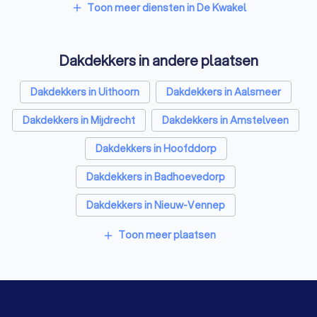
Sloopbedrijven in De Kwakel
Toon meer diensten in De Kwakel
add
Dakgootspecialisten in De Kwakel
Dakdekkers in andere plaatsen
Bouwkundige keurders in De Kwakel
Opslagruimtes in De Kwakel
Dakdekkers in Uithoorn
Dakdekkers in Aalsmeer
Metselaars in De Kwakel
Dakdekkers in Mijdrecht
Dakdekkers in Amstelveen
Dakdekkers in Hoofddorp
Dakdekkers in Badhoevedorp
Dakdekkers in Nieuw-Vennep
Dakdekkers in Alphen aan den Rijn
Toon meer plaatsen
add
Dakdekkers in Hillegom
Dakdekkers in Kamerik
Dakdekkers in Amsterdam