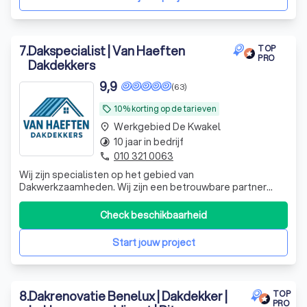
7
.
Dakspecialist | Van Haeften
TOP
PRO
Dakdekkers
9,9
(63)
10% korting op de tarieven
local_offer
Werkgebied De Kwakel
place
10 jaar in bedrijf
timelapse
010 321 0063
phone
Wij zijn specialisten op het gebied van
Dakwerkzaamheden. Wij zijn een betrouwbare partner
voor alle dakwerkzaamheden. Met jarenlange ervaring
leveren wij hoogwaardige oplossingen voor zowel
Check beschikbaarheid
particuliere als zakelijke klanten. Wij zijn gespecialiseerd in
het plaatsen, herstellen en onderhouden van b
Start jouw project
8
.
Dakrenovatie Benelux | Dakdekker |
TOP
PRO