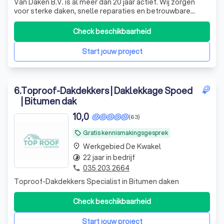
Van Daken B.V. is al meer dan 20 jaar actief. Wij zorgen
voor sterke daken, snelle reparaties en betrouwbare
renovaties en geven bij elke klus 5% terug aan de
maatschappij.
Check beschikbaarheid
Start jouw project
6
.
Toproof-Dakdekkers | Daklekkage Spoed
| Bitumen dak
10,0
(63)
Gratis kennismakingsgesprek
local_offer
Werkgebied De Kwakel
place
22 jaar in bedrijf
timelapse
035 203 2664
phone
Toproof-Dakdekkers Specialist in Bitumen daken
Check beschikbaarheid
Start jouw project