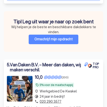
Tip! Leg uit waar je naar op zoek bent
Wij helpen je de beste en beschikbare dakdekkers te
vinden.
Omschrijf mijn opdracht
5
.
Van Daken B.V. – Meer dan daken, wij
TOP
PRO
maken verschil
10,0
(200)
5% voor de maatschappij
local_offer
Werkgebied De Kwakel
place
24 jaar in bedrijf
timelapse
020 290 3577
phone