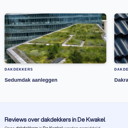
DAKDEKKERS
DAKD
Sedumdak aanleggen
Dakr
Reviews over dakdekkers in De Kwakel