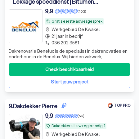
Lekkage spoeddienst | Bitumen
daken
9,9
(103)
Gratis eerste adviesgesprek
local_offer
Werkgebied De Kwakel
place
21 jaar in bedrijf
timelapse
036 202 3581
phone
Dakrenovatie Benelux is de specialist in dakrenovaties en
onderhoud in de Benelux. Wij bieden vakwerk,
duurzaamheid en klantgerichte oplossingen. Uw dak, onze
zorg. Betrouwbaar, professioneel en snel!
Check beschikbaarheid
Start jouw project
9
.
Dakdekker Pierre
TOP PRO
9,9
(56)
Dakdekker uit uw regio nodig ?
local_offer
Werkgebied De Kwakel
place