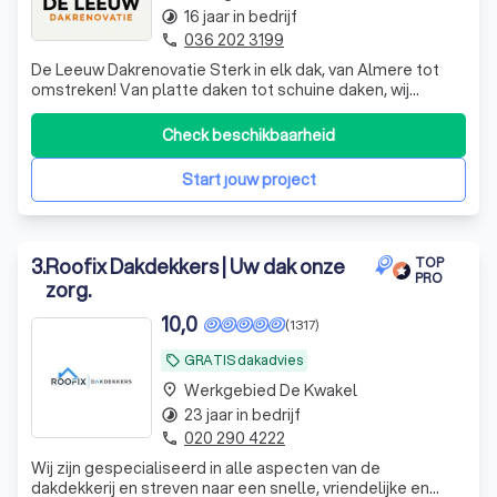
16 jaar in bedrijf
timelapse
036 202 3199
phone
De Leeuw Dakrenovatie Sterk in elk dak, van Almere tot
omstreken! Van platte daken tot schuine daken, wij
leveren topkwaliteit in elke klus. Onze vakmensen werken
met zorg, precisie en de beste materialen, zodat uw dak
Check beschikbaarheid
weer jarenlang meegaat. 15 jaar garantie, ervaren
vakmanschap en echte betrouwbaa
Start jouw project
3
.
Roofix Dakdekkers | Uw dak onze
TOP
PRO
zorg.
10,0
(1317)
GRATIS dakadvies
local_offer
Werkgebied De Kwakel
place
23 jaar in bedrijf
timelapse
020 290 4222
phone
Wij zijn gespecialiseerd in alle aspecten van de
dakdekkerij en streven naar een snelle, vriendelijke en