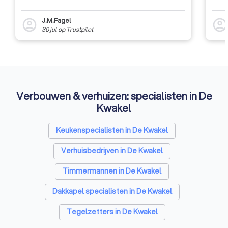
J.M.Fagel
account_circle
account_circl
30 jul
op
Trustpilot
Verbouwen & verhuizen: specialisten in De
Kwakel
Keukenspecialisten in De Kwakel
Verhuisbedrijven in De Kwakel
Timmermannen in De Kwakel
Dakkapel specialisten in De Kwakel
Tegelzetters in De Kwakel