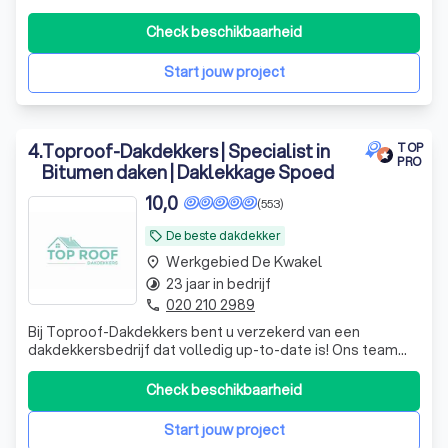
betrouwbare dienstverlening. Onze dakdekkers staan dag
en nacht voor u klaar. Onze team bestaat uit zowel
Check beschikbaarheid
mannen als vrouwen die volledig toegewijd zijn aan hun
werk!
Start jouw project
4
.
Toproof-Dakdekkers | Specialist in
TOP
PRO
Bitumen daken | Daklekkage Spoed
10,0
(553)
De beste dakdekker
local_offer
Werkgebied De Kwakel
place
23 jaar in bedrijf
timelapse
020 210 2989
phone
Bij Toproof-Dakdekkers bent u verzekerd van een
dakdekkersbedrijf dat volledig up-to-date is! Ons team
bestaat uit gedreven en gecertificeerde dakdekkers met
een schat aan ervaring en een overvloed aan
Check beschikbaarheid
enthousiasme. Wat ons onderscheidt? Niet alleen onze
passie voor het vak, maar ook onze voortduren
Start jouw project