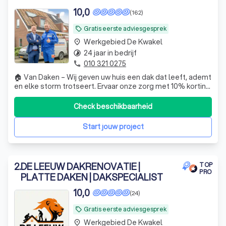
10,0
(162)
Waarom een professionele dakdekker in
De Kwakel?
Gratis eerste adviesgesprek
local_offer
Werkgebied De Kwakel
place
Welke diensten biedt een dakdekker aan?
24 jaar in bedrijf
timelapse
010 321 0275
Hoe vind je een betrouwbare dakdekker in
phone
De Kwakel?
🏠 Van Daken – Wij geven uw huis een dak dat leeft, ademt
en elke storm trotseert. Ervaar onze zorg met 10% korting
en geniet van rust in elk seizoen.
Check beschikbaarheid
Start jouw project
2
.
DE LEEUW DAKRENOVATIE |
TOP
PRO
PLATTE DAKEN | DAKSPECIALIST
10,0
(24)
Gratis eerste adviesgesprek
local_offer
Werkgebied De Kwakel
place