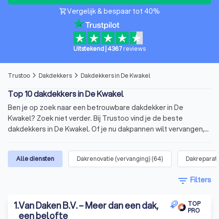
Vergelijk & bespaar tot 40%
shopping_cart
Uitstekend
|
4367
reviews
Trustoo
Dakdekkers
Dakdekkers in De Kwakel
arrow_forward_ios
arrow_forward_ios
Top 10 dakdekkers in De Kwakel
Ben je op zoek naar een betrouwbare dakdekker in De
Kwakel? Zoek niet verder. Bij Trustoo vind je de beste
dakdekkers in De Kwakel. Of je nu dakpannen wilt vervangen,
een dakgoot wilt repareren of een volledige dakrenovatie
nodig hebt, bij ons ben je er zeker van dat je een allround
Alle diensten
Dakrenovatie (vervanging)
(
64
)
Dakreparat
dakdekker vindt die past bij jouw klus. Op onze website vind je
een lijst van de 10 beste dakdekkers in De Kwakel. Deze top 10
filter_list
Filters
heeft een gemiddelde score van 8.8 op basis van 1000+
reviews. Vergelijk vandaag nog vier offertes van dakdekkers in
1
.
Van Daken B.V. – Meer dan een dak,
de buurt en kies jouw favoriet.
TOP
PRO
Wat is een dakdekker?
een belofte