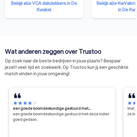
laten bedrijven zien dat ze kennis
minimaal 5 jaar wer
Bekijk alle VCA dakdekkers in De
Bekijk alle KwVakm
en ervaring hebben op het
hebben of een rele
Kwakel
in De Kw
gebied van veilig en gezond
vakdiploma en 2 jaa
werken en dat het deskundige en
werkervaring. Met 
betrouwbare opdrachtnemers
met die keur weet j
zijn.
ervaring haalt.
Wat anderen zeggen over Trustoo
Op zoek naar de beste bedrijven in jouw plaats? Bespaar
jezelf veel tijd en zoekwerk. Op Trustoo kun jij een geschikte
match vinden in jouw omgeving!
star
star
star
star
star
star
sta
een goede boomdeskundige gestuurd met…
Wat j
een goede boomdeskundige gestuurd met deze indier
ze be
goed gedaan.