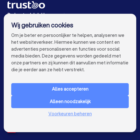
Dakdekkers in Rotterdam
Dakdekkers in Den Haag
Dakdekkers in Utrecht
Dakdekkers in Eindhoven
De beste dakdekkers voor jou
Wij gebruiken cookies
Dakdekkers in Tilburg
Dakdekkers in Groningen
info@trustoo.nl
Om je beter en persoonlijker te helpen, analyseren we
Dakdekkers in Almere
Dakdekkers in Breda
het websiteverkeer. Hiermee kunnen we content en
advertenties personaliseren en functies voor social
Dakdekkers in Nijmegen
Dakdekkers in Enschede
media bieden. Deze gegevens worden gedeeld met
onze partners en zij kunnen dit aanvullen met informatie
Dakdekkers in Haarlem
Dakdekkers in Arnhem
keyboard_arrow_down
VOOR PARTICULIEREN
die je eerder aan ze hebt verstrekt.
Dakdekkers in Amersfoort
keyboard_arrow_down
VOOR BEDRIJVEN
Dakdekkers in Apeldoorn
Dakdekkers in Den Bosch
Alles accepteren
keyboard_arrow_down
OVER TRUSTOO
Dakdekkers in Maastricht
Dakdekkers in Leiden
Alleen noodzakelijk
LAND
Nederland
Dakdekkers in Dordrecht
Voorkeuren beheren
België
Duitsland
Dakdekkers in Zoetermeer
Spanje
Dakdekkers bij jou in de buurt