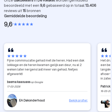
Onze
dakdekkers
in
De Kwakel
worden gemiddeld
beoordeeld met een
9,6
gebaseerd op in totaal
13.406
reviews uit
15
bronnen
Gemiddelde beoordeling
9,6
•
star
star
star
star
star
star
star
star
star
star
star
star
sta
Fijne comminucatie gehad met de heren. Had een dak
Het drup
lekkage en de heren kwamen gelijk aan deur, nu al 2
een bee
weken later nergens last meer van gehad. Netjes
langsko
afgewerkt!
afvoer t
in zaten
basma kaaouass
op Google
heeft d
Patrick 
17-03-2026
geplaat
16-03-20
EA Dakonderhoud
Bekijk profiel