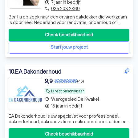
7 jaar in bedrijf
timelapse
035 203 2360
phone
Bent u op zoek naar een ervaren dakdekker die werkzaam
is door heel Nederland voor renovatie, onderhoud of
reparatie van uw dak en/of schoorsteen? Dakdekker Pierre
staat garant voor vakmanschap, kwaliteit en snelle service
Check beschikbaarheid
bij alle werkzaamheden op het dak. Vraag vandaag nog
vrijblijvend een gratis
Start jouw project
10
.
EA Dakonderhoud
9,9
(40)
Direct beschikbaar
local_offer
Werkgebied De Kwakel
place
15 jaar in bedrijf
timelapse
EA Dakonderhoud is uw specialist voor professioneel
dakonderhoud, dakrenovatie en dakreparatie in Leiden en
de Randstad. Van pannendak tot plat dak, van dakgoot tot
schoorsteen - onze dakdekkers staan voor u klaar.
Check beschikbaarheid