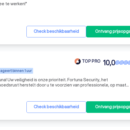
ee te werken!
"
Check beschikbaarheid
Ontvang prijsopg
10,0
TOP PRO
ageert binnen 1 uur
a! Uw veiligheid is onze prioriteit. Fortuna Security, het
moedsrust herstelt door u te voorzien van professionele, op maat
eiligingsoplossingen. En op maat gemaakte bedoelen we ook ech
Check beschikbaarheid
Ontvang prijsopg