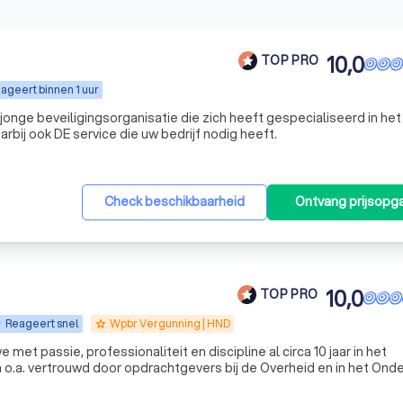
10,0
TOP PRO
ageert binnen 1 uur
 jonge beveiligingsorganisatie die zich heeft gespecialiseerd in het
bij ook DE service die uw bedrijf nodig heeft.
Check beschikbaarheid
Ontvang prijsopg
10,0
TOP PRO
Reageert snel
Wpbr Vergunning | HND
grade
et passie, professionaliteit en discipline al circa 10 jaar in het
veiligheidsdomein. We worden o.a. vertrouwd door opdrachtgevers bij de Overheid en in het On