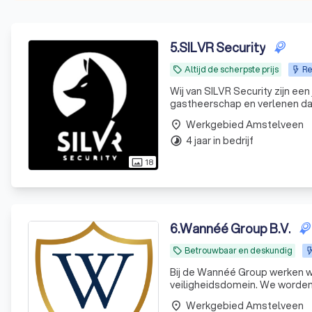
5
.
SILVR Security
Altijd de scherpste prijs
Re
local_offer
Wij van SILVR Security zijn een
gastheerschap en verlenen daar
Werkgebied Amstelveen
place
4 jaar in bedrijf
timelapse
18
photo_size_select_actual
6
.
Wannéé Group B.V.
Betrouwbaar en deskundig
local_offer
Bij de Wannéé Group werken we m
Werkgebied Amstelveen
place