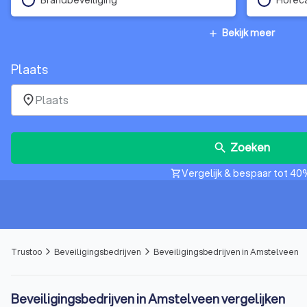
Bekijk meer
add
Plaats
place
Zoeken
search
Vergelijk & bespaar tot 40
shopping_cart
Trustoo
Beveiligingsbedrijven
Beveiligingsbedrijven in Amstelveen
arrow_forward_ios
arrow_forward_ios
Beveiligingsbedrijven in Amstelveen vergelijken