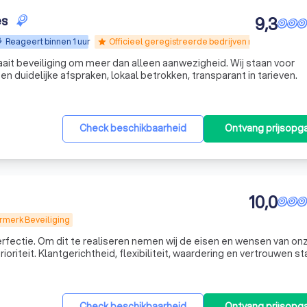
es
9,3
Reageert binnen 1 uur
Officieel geregistreerde bedrijven met een geld
star
draait beveiliging om meer dan alleen aanwezigheid. Wij staan voor
n duidelijke afspraken, lokaal betrokken, transparant in tarieven.
Check beschikbaarheid
Ontvang prijsopg
10,0
rmerk Beveiliging
erfectie. Om dit te realiseren nemen wij de eisen en wensen van on
riteit. Klantgerichtheid, flexibiliteit, waardering en vertrouwen sta
ALL is een ambitieus en groeiend beveiligingsbedrijf dat diverse diensten
Check beschikbaarheid
Ontvang prijsopg