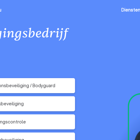
u
Dienste
gingsbedrijf
nsbeveiliging / Bodyguard
kbeveiliging
ngscontrole
beveiliging