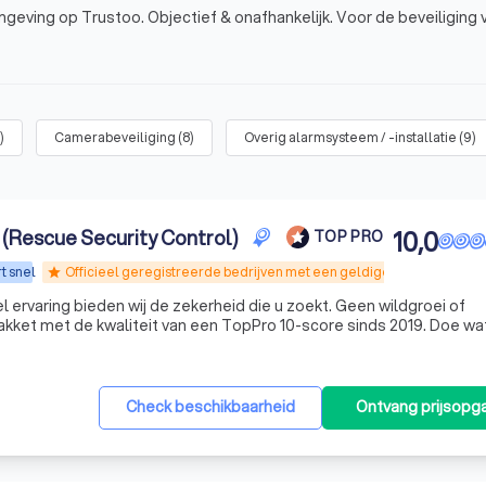
mgeving op Trustoo. Objectief & onafhankelijk. Voor de beveiliging 
)
Camerabeveiliging
(
8
)
Overig alarmsysteem / -installatie
(
9
)
(Rescue Security Control)
10,0
TOP PRO
t snel
Officieel geregistreerde bedrijven met een geldige WPBR-vergunn
star
l ervaring bieden wij de zekerheid die u zoekt. Geen wildgroei of
akket met de kwaliteit van een TopPro 10-score sinds 2019. Doe wat
Check beschikbaarheid
Ontvang prijsopg