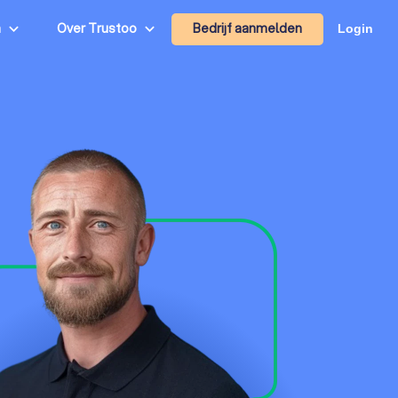
Bedrijf aanmelden
n
Over Trustoo
Login