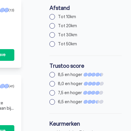
Afstand
(13)
Tot 10km
ige WPBR-vergunning voor particuliere beveiligings- of recherchewerkzaamh
Tot 20km
Tot 30km
Tot 50km
ave
Trustoo score
8,5 en hoger
8,0 en hoger
(41)
7,5 en hoger
6,5 en hoger
ze
an bij
Keurmerken
ave