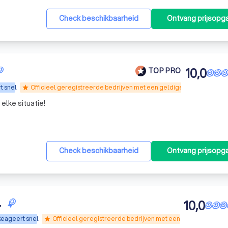
Check beschikbaarheid
Ontvang prijsopg
10,0
TOP PRO
t snel
Officieel geregistreerde bedrijven met een geldige WPBR-vergunn
star
elke situatie!
Check beschikbaarheid
Ontvang prijsopg
.
10,0
eageert snel
Officieel geregistreerde bedrijven met een geldige WPBR-
star