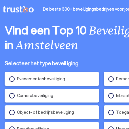
De beste 300+ beveiligingsbedrijven
voor jo
Vind een Top 10
Beveili
in
Amstelveen
Selecteer het type beveiliging
Evenementenbeveiliging
Persoo
Camerabeveiliging
Inbraa
Object- of bedrijfsbeveiliging
Toega
Brandbeveiliging
Horeca