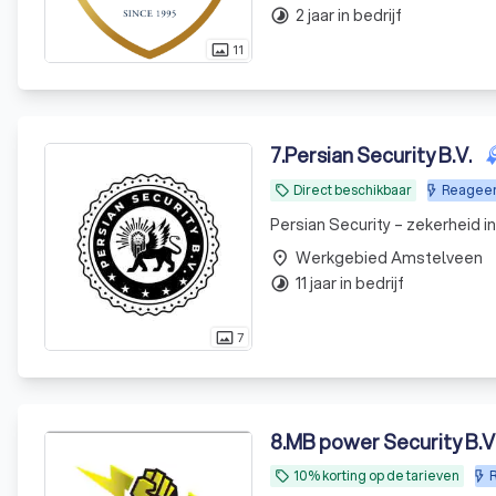
2 jaar in bedrijf
timelapse
11
photo_size_select_actual
7
.
Persian Security B.V.
Direct beschikbaar
Reageer
local_offer
Persian Security – zekerheid in 
Werkgebied Amstelveen
place
11 jaar in bedrijf
timelapse
7
photo_size_select_actual
8
.
MB power Security B.V
10% korting op de tarieven
R
local_offer