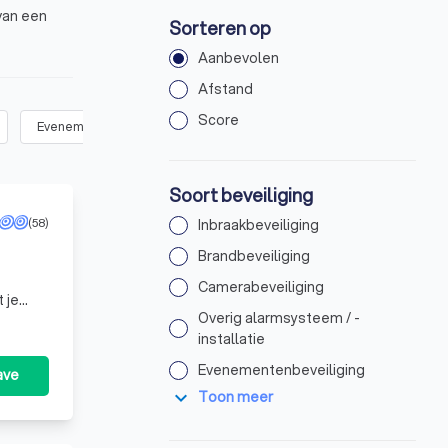
van een
Sorteren op
Aanbevolen
Afstand
Score
Evenementenbeveiliging
(
28
)
Toegangscontrole
(
35
)
Wi
Soort beveiliging
(58)
Inbraakbeveiliging
ing voor particuliere beveiligings- of recherchewerkzaamheden.
Brandbeveiliging
Camerabeveiliging
 je
Overig alarmsysteem / -
installatie
Evenementenbeveiliging
ave
expand_more
Toon meer