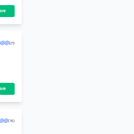
ave
(21)
ing voor particuliere beveiligings- of recherchewerkzaamheden.
ave
(76)
vergunning voor particuliere beveiligings- of recherchewerkzaamheden.