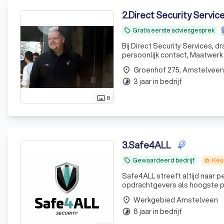
2
.
Direct Security Servic
Gratis eerste adviesgesprek
local_offer
Bij Direct Security Services, 
persoonlijk contact, Maatwerk e
Groenhof 275, Amstelveen
place
3 jaar in bedrijf
timelapse
8
photo_size_select_actual
3
.
Safe4ALL
Gewaardeerd bedrijf
Keu
local_offer
grade
Safe4ALL streeft altijd naar p
opdrachtgevers als hoogste prio
ons centraal. Safe4
Werkgebied Amstelveen
place
8 jaar in bedrijf
timelapse