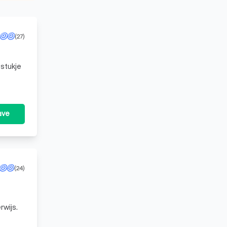
(27)
 stukje
ave
(24)
derwijs.