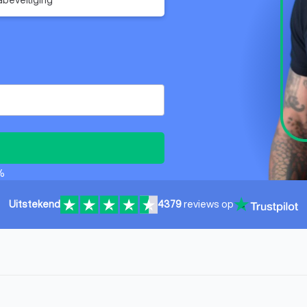
%
Uitstekend
4379
reviews op