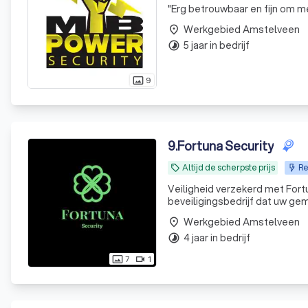
"
Erg betrouwbaar en fijn om m
Werkgebied Amstelveen
place
5 jaar in bedrijf
timelapse
9
photo_size_select_actual
9
.
Fortuna Security
Altijd de scherpste prijs
Re
local_offer
Veiligheid verzekerd met Fortun
beveiligingsbedrijf dat uw ge
gemaakte en betrouwbare bev
Werkgebied Amstelveen
place
maat gemaakt. We hebben
4 jaar in bedrijf
timelapse
7
1
photo_size_select_actual
videocam