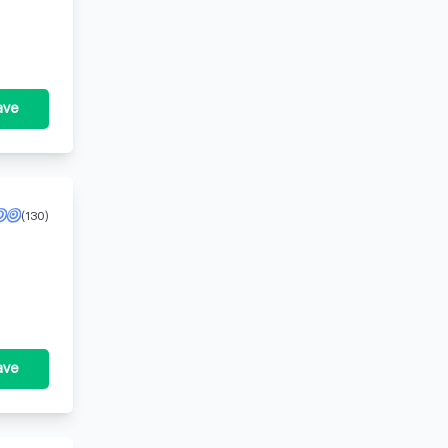
ave
(130)
t op
ave