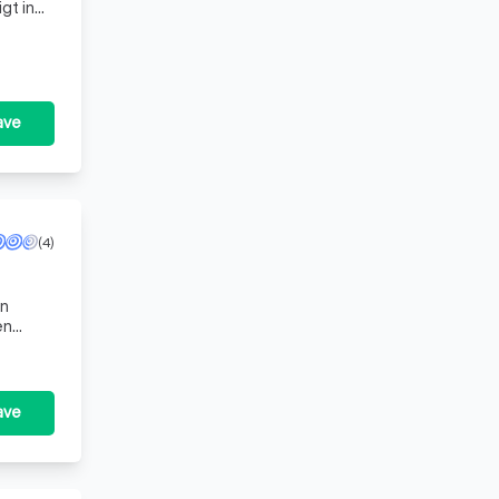
gt in
ave
(4)
en
en
ave