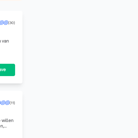
(30)
n van
ave
(11)
 willen
g en