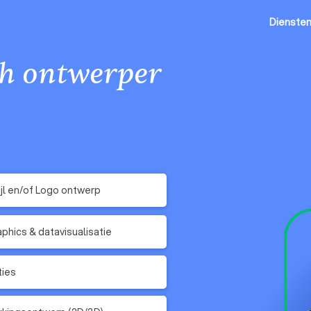
Dienste
ch ontwerper
ijl en/of Logo ontwerp
aphics & datavisualisatie
ties