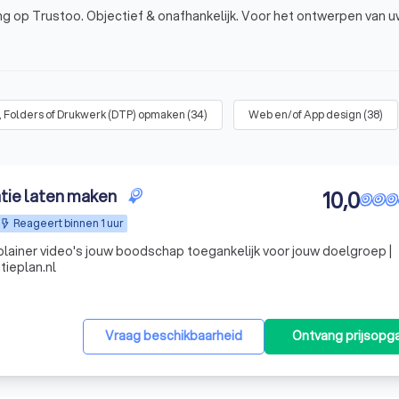
g op Trustoo. Objectief & onafhankelijk. Voor het ontwerpen van uw 
, Folders of Drukwerk (DTP) opmaken
(
34
)
Web en/of App design
(
38
)
atie laten maken
10,0
Reageert binnen 1 uur
lainer video's jouw boodschap toegankelijk voor jouw doelgroep |
tieplan.nl
Vraag beschikbaarheid
Ontvang prijsopg