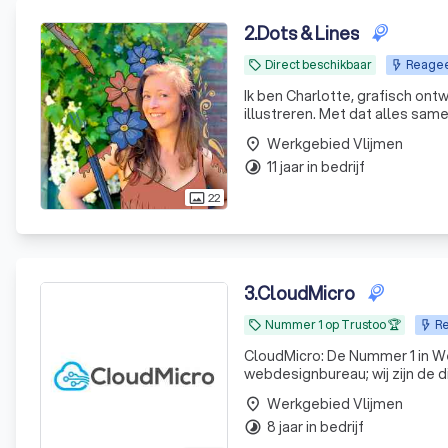
2
.
Dots & Lines
Direct beschikbaar
Reageer
local_offer
Ik ben Charlotte, grafisch ontw
illustreren. Met dat alles sam
boodschap het beste de wereld
Werkgebied Vlijmen
place
11 jaar in bedrijf
timelapse
22
photo_size_select_actual
3
.
CloudMicro
Nummer 1 op Trustoo 🏆
Re
local_offer
CloudMicro: De Nummer 1 in Webdesign & Resultaat Wie 
webdesignbureau; wij zijn de d
design en een scherp oog voo
Werkgebied Vlijmen
place
waar ze
8 jaar in bedrijf
timelapse