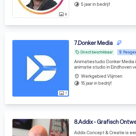
5 jaar in bedrijf
timelapse
8
photo_size_select_actual
7
.
Donker Media
Direct beschikbaar
Reagee
local_offer
Animatiestudio Donker Media i
animatie studio in Eindhoven v
overbrengen. Dat doen we met 
Werkgebied Vlijmen
place
opdrachtgever
15 jaar in bedrijf
timelapse
7
photo_size_select_actual
8
.
Addix - Grafisch Ont
Addix Concept & Creatie is ee