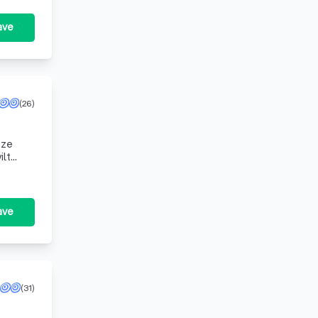
ave
(26)
nze
ilt
ave
(31)