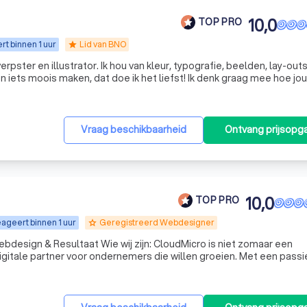
10,0
TOP PRO
t binnen 1 uur
Lid van BNO
star
erpster en illustrator. Ik hou van kleur, typografie, beelden, lay-out
en iets moois maken, dat doe ik het liefst! Ik denk graag mee hoe jo
 in gebracht kan worden. Of dat nou gaat om de lancering van ee
Vraag beschikbaarheid
Ontvang prijsopg
10,0
TOP PRO
ageert binnen 1 uur
Geregistreerd Webdesigner
grade
wij zijn: CloudMicro is niet zomaar een
igitale partner voor ondernemers die willen groeien. Met een passi
r conversie creëren wij professionele websites en webshops die 