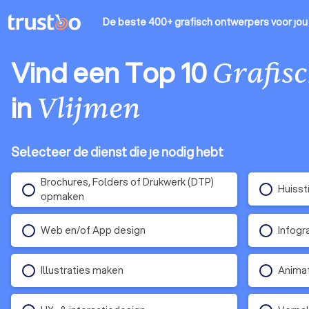
De beste 400+ grafisch ontwerpers
voor jou
Vind een Top 10
Grafis
in
Vlijmen
Selecteer de dienst die je nodig hebt
Brochures, Folders of Drukwerk (DTP)
Huisst
opmaken
Web en/of App design
Infogr
Illustraties maken
Anima