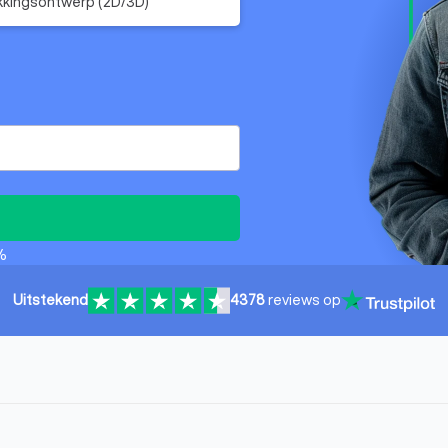
kingsontwerp (2D/3D)
%
Uitstekend
4378
reviews op