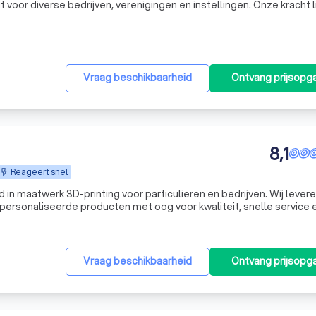
voor diverse bedrijven, verenigingen en instellingen. Onze kracht li
ren van moderne, heldere en vooral communicatieve ontwerpen of
Vraag beschikbaarheid
Ontvang prijsopg
8,1
Reageert snel
 in maatwerk 3D-printing voor particulieren en bedrijven. Wij lever
ersonaliseerde producten met oog voor kwaliteit, snelle service 
ks tot kleine oplages: Zen3Dprints denkt mee van ontwerp tot
Vraag beschikbaarheid
Ontvang prijsopg