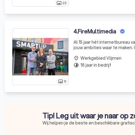
23
photo_size_select_actual
4
.
FireMultimedia
Al 15 jaar hét internetbureau
jouw ambities waar te maken. O
Werkgebied Vlijmen
place
18 jaar in bedrijf
timelapse
9
photo_size_select_actual
Tip! Leg uit waar je naar op 
Wij helpen je de beste en beschikbare grafisc