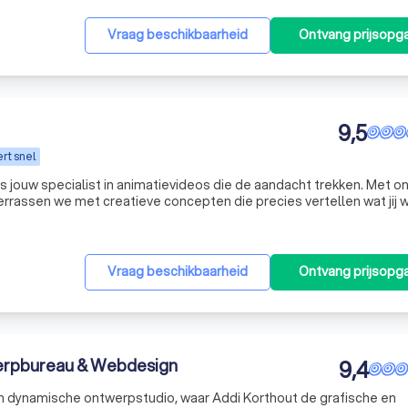
Vraag beschikbaarheid
Ontvang prijsopg
9,5
rt snel
s jouw specialist in animatievideos die de aandacht trekken. Met o
errassen we met creatieve concepten die precies vertellen wat jij w
een klein team van ervaren experts vanuit Eindhoven, voor
Vraag beschikbaarheid
Ontvang prijsopg
werpbureau & Webdesign
9,4
n dynamische ontwerpstudio, waar Addi Korthout de grafische en