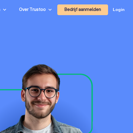
Bedrijf aanmelden
n
Over Trustoo
Login