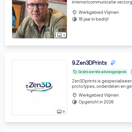
internetcommunicatie verzorgt 
het snel en slagvaardig creë
Werkgebied Vlijmen
concepten. El
place
18 jaar in bedrijf
timelapse
3
photo_size_select_actual
9
.
Zen3DPrints
Gratis eerste adviesgesprek
local_offer
Zen3Dprints is gespecialiseerd
prototypes, onderdelen en gep
nette afwerking. Van enkelstu
Werkgebied Vlijmen
place
eindproduct.
Opgericht in 2026
timelapse
9
photo_size_select_actual