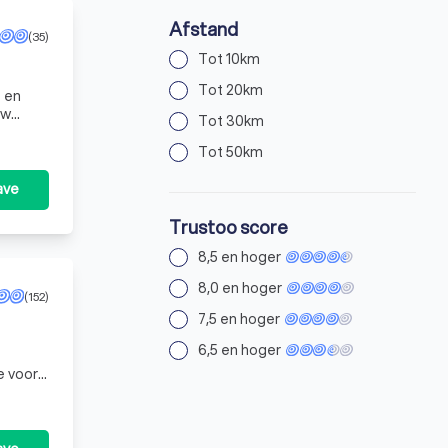
Afstand
(35)
Tot 10km
Tot 20km
s en
uw
Tot 30km
n
Tot 50km
ave
Trustoo score
8,5 en hoger
8,0 en hoger
(152)
7,5 en hoger
6,5 en hoger
e voor
doen