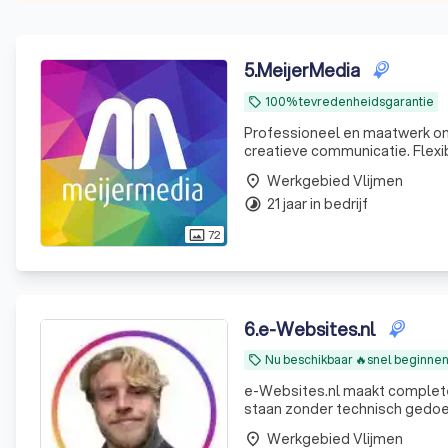
5
.
MeijerMedia
100% tevredenheidsgarantie
local_offer
Professioneel en maatwerk ont
creatieve communicatie. Flexib
Werkgebied Vlijmen
place
21 jaar in bedrijf
timelapse
72
photo_size_select_actual
6
.
e-Websites.nl
Nu beschikbaar 🔥snel beginne
local_offer
e-Websites.nl maakt complete
staan zonder technisch gedoe. Veel ondernemers weten dat ze een goede website nodig heb
maar lopen vast op keuzes zoa
Werkgebied Vlijmen
place
teksten. Wij