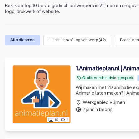
Bekijk de top 10 beste grafisch ontwerpers in Vlijmen en omgevin
logo, drukwerk of website.
Alle diensten
Huisstijl en/of Logo ontwerp
(
42
)
Brochures
1
.
Animatieplan.nl | Anim
Gratis eerste adviesgesprek
local_offer
Wij maken met 2D animatie exp
Animatie laten maken? | Anima
Werkgebied Vlijmen
place
7 jaar in bedrijf
timelapse
10
1
photo_size_select_actual
videocam