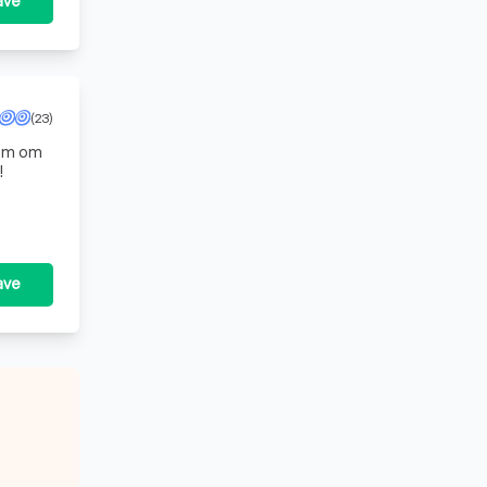
ave
(23)
eam om
!
ave