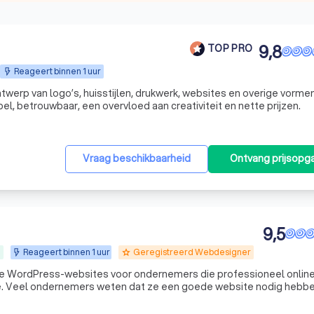
9,8
TOP PRO
Reageert binnen 1 uur
werp van logo’s, huisstijlen, drukwerk, websites en overige vorme
el, betrouwbaar, een overvloed aan creativiteit en nette prijzen.
Vraag beschikbaarheid
Ontvang prijsopg
9,5
n
Reageert binnen 1 uur
Geregistreerd Webdesigner
grade
 WordPress-websites voor ondernemers die professioneel online
ben,
ls hosting, domeinnaam, e-mail, WordPress, onderhoud, beveiligin