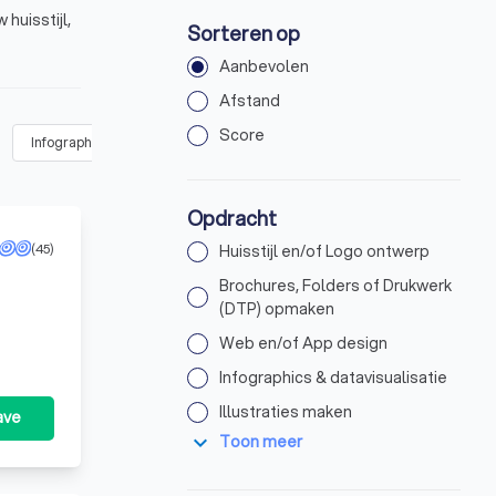
huisstijl,
Sorteren op
Aanbevolen
Afstand
Score
Infographics & datavisualisatie
(
13
)
Illustraties maken
(
29
)
Opdracht
(45)
Huisstijl en/of Logo ontwerp
Brochures, Folders of Drukwerk
(DTP) opmaken
Web en/of App design
Infographics & datavisualisatie
Illustraties maken
ave
expand_more
Toon meer