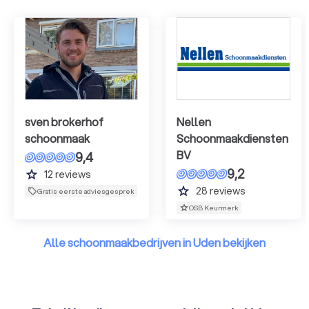
sven brokerhof
Nellen
schoonmaak
Schoonmaakdiensten
BV
9,4
9,2
grade
12
reviews
grade
28
reviews
Gratis eerste adviesgesprek
OSB Keurmerk
Alle schoonmaakbedrijven in Uden bekijken