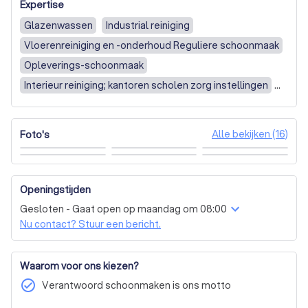
Expertise
Glazenwassen
Industrial reiniging
Vloerenreiniging en -onderhoud Reguliere schoonmaak
Opleverings-schoonmaak
Interieur reiniging; kantoren scholen zorg instellingen
Gevelreiniging
Vloeronderhoud linoleum/marmoleum
Algemene schoonmaak
Vloer- & tapijtonderhoud
Alle bekijken (16)
Foto's
Glasbewassing / glazenwassen
Bouw- & opleveringsschoonmaak
Schoonmaak van bedrijfspand
Openingstijden
Gesloten - Gaat open op maandag om 08:00
Nu contact? Stuur een bericht.
Waarom voor ons kiezen?
check_circle
Verantwoord schoonmaken is ons motto