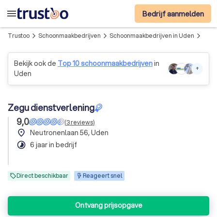
menu
Bedrijf aanmelden
Trustoo
Schoonmaakbedrijven
Schoonmaakbedrijven in Uden
Zegu
arrow_forward_ios
arrow_forward_ios
arrow_forward_ios
Bekijk ook de
Top 10 schoonmaakbedrijven
in
+
Uden
Zegu dienstverlening
9,0
(
3
reviews
)
place
Neutronenlaan 56, Uden
timelapse
6 jaar in bedrijf
Direct beschikbaar
Reageert snel
Ontvang prijsopgave