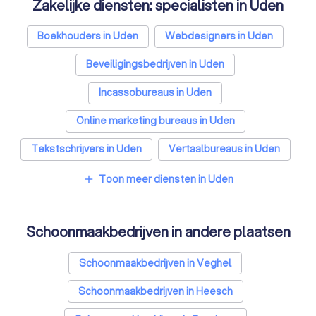
Zakelijke diensten: specialisten in Uden
Boekhouders in Uden
Webdesigners in Uden
Beveiligingsbedrijven in Uden
Incassobureaus in Uden
Online marketing bureaus in Uden
Tekstschrijvers in Uden
Vertaalbureaus in Uden
SEO-specialisten in Uden
Toon meer diensten in Uden
add
Grafisch ontwerpers in Uden
Schoonmaakbedrijven in andere plaatsen
Reclamebureaus in Uden
Accountants in Uden
Schoonmaakbedrijven in Veghel
Schoonmaakbedrijven in Heesch