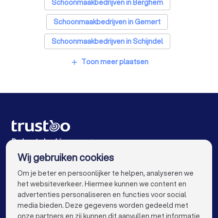
Schoonmaakbedrijven in Berghem
Schoonmaakbedrijven in Gemert
Schoonmaakbedrijven in Schijndel
Schoonmaakbedrijven in Geffen
Toon meer plaatsen
add
Schoonmaakbedrijven in Oss
Schoonmaakbedrijven in Beek en Donk
Schoonmaakbedrijven in Berlicum
Schoonmaakbedrijven in Sint-Oedenrode
De beste bedrijven voor jou
Wij gebruiken cookies
Schoonmaakbedrijven in Amsterdam
info@trustoo.nl
Om je beter en persoonlijker te helpen, analyseren we
Schoonmaakbedrijven in Rotterdam
het websiteverkeer. Hiermee kunnen we content en
advertenties personaliseren en functies voor social
Schoonmaakbedrijven in Den Haag
media bieden. Deze gegevens worden gedeeld met
onze partners en zij kunnen dit aanvullen met informatie
Schoonmaakbedrijven in Utrecht