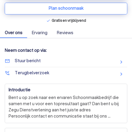
Plan schoonmaak
Gratis en vrijblijvend
check
Over ons
Ervaring
Reviews
Neem contact op via:
Stuur bericht
mail_outline
Terugbelverzoek
phone_callback
Introductie
Bent u op zoek naar een ervaren Schoonmaakbedrijf die 
samen met u voor een topresultaat gaat? Dan bent u bij 
Zegu Dienstverlening aan het juiste adres 

Persoonlijk contact en communicatie staat bij ons 
centraal. Neem contact op via mijn bedrijfsprofiel of  