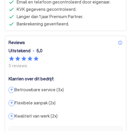
Email en telefoon gecontroleerd door eigenaar.
KVK gegevens gecontroleerd.
Langer dan 1 jaar Premium Partner.
Bankrekening geverifieerd.
Reviews
inf
Uitstekend
•
5,0
3
reviews
Klanten over dit bedrijf:
+
Betrouwbare service
(
3
x)
+
Flexibele aanpak
(
2
x)
+
Kwaliteit van werk
(
2
x)