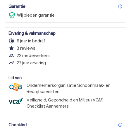
Garantie
inf
verified_user
Wij bieden garantie
Ervaring & vakmanschap
timelapse
6 jaar in bedrijf
star
3
reviews
people_outline
22 medewerkers
timeline
27 jaar ervaring
Lid van
Ondernemersorganisatie Schoonmaak- en
Bedrijfsdiensten
Veiligheid, Gezondheid en Milieu (VGM)
Checklist Aannemers
Checklist
inf