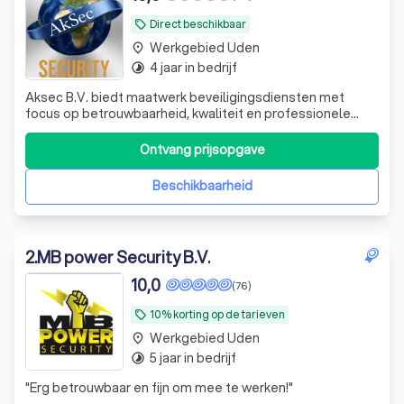
Direct beschikbaar
local_offer
Werkgebied Uden
place
4 jaar in bedrijf
timelapse
Aksec B.V. biedt maatwerk beveiligingsdiensten met
focus op betrouwbaarheid, kwaliteit en professionele
service.
Ontvang prijsopgave
Beschikbaarheid
2
.
MB power Security B.V.
10,0
(76)
10% korting op de tarieven
local_offer
Werkgebied Uden
place
5 jaar in bedrijf
timelapse
"
Erg betrouwbaar en fijn om mee te werken!
"