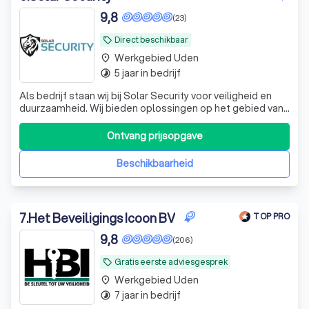
9,8
(23)
Direct beschikbaar
local_offer
Werkgebied Uden
place
5 jaar in bedrijf
timelapse
Als bedrijf staan wij bij Solar Security voor veiligheid en
duurzaamheid. Wij bieden oplossingen op het gebied van
beveiliging. Onze missie is om onze klanten gemoedsrust
en veiligheid te garanderen.
Ontvang prijsopgave
Beschikbaarheid
7
.
Het Beveiligings Icoon BV
TOP PRO
9,8
(206)
Gratis eerste adviesgesprek
local_offer
Werkgebied Uden
place
7 jaar in bedrijf
timelapse