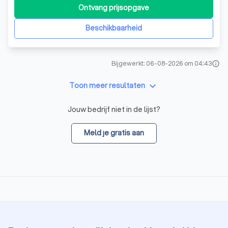
hospitalitymanagement. Door de juiste inzet van mens,
Ontvang prijsopgave
kennis en techniek vinden we de ideale veiligheidsbalans
voor iedere situatie. Dat begint altij
Beschikbaarheid
Bijgewerkt: 06-08-2026 om 04:43
info
keyboard_arrow_down
Toon meer resultaten
Jouw bedrijf niet in de lijst?
Meld je gratis aan