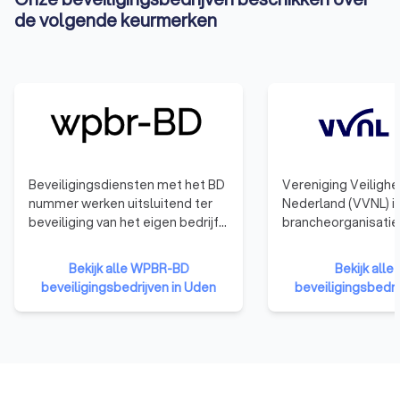
de volgende keurmerken
Beveiligingsdiensten met het BD
Vereniging Veiligh
nummer werken uitsluitend ter
Nederland (VVNL) i
beveiliging van het eigen bedrijf.
brancheorganisatie
Zij werken niet voor externe
ondernemers in het
klanten.
veiligheidsdomein,
Bekijk alle WPBR-BD
Bekijk alle
bekend als VBe NL.
beveiligingsbedrijven in Uden
beveiligingsbedri
vertegenwoordigen
scala aan diensten
service, veiligheid, 
zoals beveiliging,
persoonsbeveiligin
verkeersregulatie,