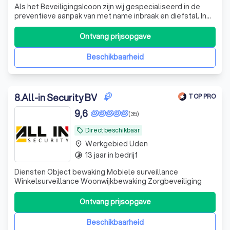
Als het BeveiligingsIcoon zijn wij gespecialiseerd in de
preventieve aanpak van met name inbraak en diefstal. In
de wereld van beveiliging is een grote uiteenloop van
service en kwaliteit. Het Beveiligingsicoon werkt alleen
Ontvang prijsopgave
met apparatuur van uitstekende kwaliteit, zodat u
verzekerd bent van de rust
Beschikbaarheid
8
.
All-in Security BV
TOP PRO
9,6
(35)
Direct beschikbaar
local_offer
Werkgebied Uden
place
13 jaar in bedrijf
timelapse
Diensten Object bewaking Mobiele surveillance
Winkelsurveillance Woonwijkbewaking Zorgbeveiliging
Ontvang prijsopgave
Beschikbaarheid