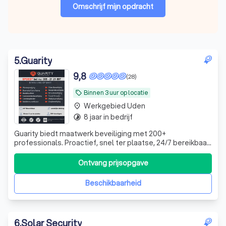
Omschrijf mijn opdracht
5
.
Guarity
9,8
(28)
Binnen 3 uur op locatie
local_offer
Werkgebied Uden
place
8 jaar in bedrijf
timelapse
Guarity biedt maatwerk beveiliging met 200+
professionals. Proactief, snel ter plaatse, 24/7 bereikbaar.
Trainingen op maat en een Calamity Control Team
garanderen optimale veiligheid in elke situatie
Ontvang prijsopgave
Beschikbaarheid
6
.
Solar Security