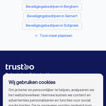
Beveiligingsbedrijven in Berghem
Beveiligingsbedrijven in Gemert
Beveiligingsbedrijven in Schijndel
Beveiligingsbedrijven in Geffen
Toon meer plaatsen
add
Beveiligingsbedrijven in Oss
Beveiligingsbedrijven in Beek en Donk
Beveiligingsbedrijven in Berlicum
Beveiligingsbedrijven in Sint-Oedenrode
De beste beveiligingsbedrijven voor jou
Wij gebruiken cookies
Beveiligingsbedrijven in Amsterdam
info@trustoo.nl
Om je beter en persoonlijker te helpen, analyseren we
Beveiligingsbedrijven in Rotterdam
het websiteverkeer. Hiermee kunnen we content en
advertenties personaliseren en functies voor social
Beveiligingsbedrijven in Den Haag
media bieden. Deze gegevens worden gedeeld met