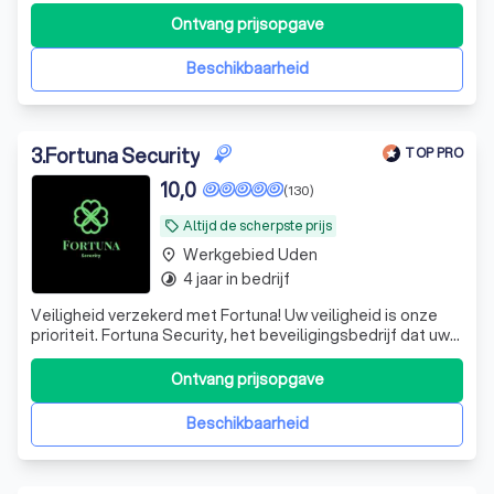
Ontvang prijsopgave
Beschikbaarheid
3
.
Fortuna Security
TOP PRO
10,0
(130)
Altijd de scherpste prijs
local_offer
Werkgebied Uden
place
4 jaar in bedrijf
timelapse
Veiligheid verzekerd met Fortuna! Uw veiligheid is onze
prioriteit. Fortuna Security, het beveiligingsbedrijf dat uw
gemoedsrust herstelt door u te voorzien van
professionele, op maat gemaakte en betrouwbare
Ontvang prijsopgave
beveiligingsoplossingen. En op maat gemaakte bedoelen
we ook echt op maat gemaakt. We hebben
Beschikbaarheid