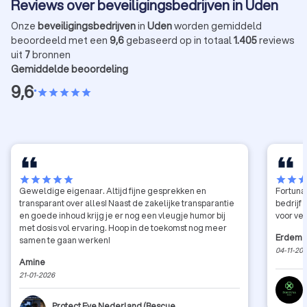
Reviews over beveiligingsbedrijven in Uden
Onze
beveiligingsbedrijven
in
Uden
worden gemiddeld
beoordeeld met een
9,6
gebaseerd op in totaal
1.405
reviews
uit
7
bronnen
Gemiddelde beoordeling
9,6
•
star
star
star
star
star
star
star
star
star
star
star
star
sta
Geweldige eigenaar. Altijd fijne gesprekken en
Fortuna
transparant over alles! Naast de zakelijke transparantie
bedrijf 
en goede inhoud krijg je er nog een vleugje humor bij
voor vei
met dosis vol ervaring. Hoop in de toekomst nog meer
Erdem
samen te gaan werken!
04-11-20
Amine
21-01-2026
Protect Eye Nederland (Rescue