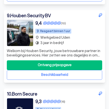
9
.
Houben Security BV
9,4
(10)
Reageert binnen 1 uur
Werkgebied Uden
place
3 jaar in bedrijf
timelapse
Welkom bij Houben Security, jouw betrouwbare partner in
beveiligingsservices. Hier zetten we ons dagelijks in om
de veiligheid van mensen, organisaties en
gemeenschappen te waarborgen. Met een missie die
Ontvang prijsopgave
zowel eenvoudig als krachtig is, streven we ernaar om
uitmuntende beveiligingsoplossingen te lev
Beschikbaarheid
10
.
Born Secure
9,3
(15)