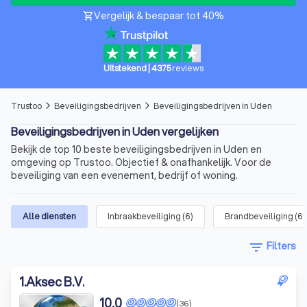
Vergelijk & bespaar tot 40%
shopping_cart
Uitstekend
|
4375
reviews
Trustoo
Beveiligingsbedrijven
Beveiligingsbedrijven in Uden
arrow_forward_ios
arrow_forward_ios
Beveiligingsbedrijven in Uden vergelijken
Bekijk de top 10 beste beveiligingsbedrijven in Uden en
omgeving op Trustoo. Objectief & onafhankelijk. Voor de
beveiliging van een evenement, bedrijf of woning.
Alle diensten
Inbraakbeveiliging
(
6
)
Brandbeveiliging
(
6
)
filter_list
Filters
1
.
Aksec B.V.
10,0
(36)