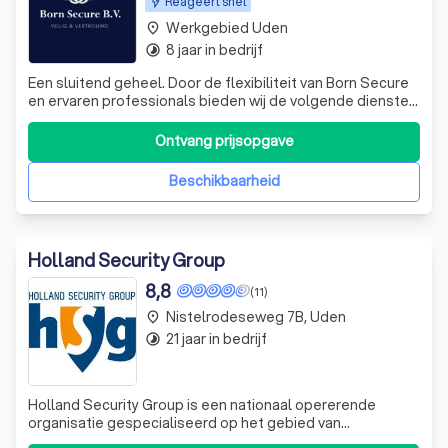
Reageert snel
Werkgebied Uden
place
8 jaar in bedrijf
timelapse
Een sluitend geheel. Door de flexibiliteit van Born Secure
en ervaren professionals bieden wij de volgende diensten:
✔️ Object beveiliging ✔️Nachtbewaking ✔️Hotelbeveiliging
✔️ Ad hoc beveiliging Wil je meer weten? Stuur ons dan
Ontvang prijsopgave
een bericht.
Beschikbaarheid
Holland Security Group
8,8
(11)
Nistelrodeseweg 7B, Uden
place
21 jaar in bedrijf
timelapse
Holland Security Group is een nationaal opererende
organisatie gespecialiseerd op het gebied van
beveiligingsoplossingen, facility- & eventservices en