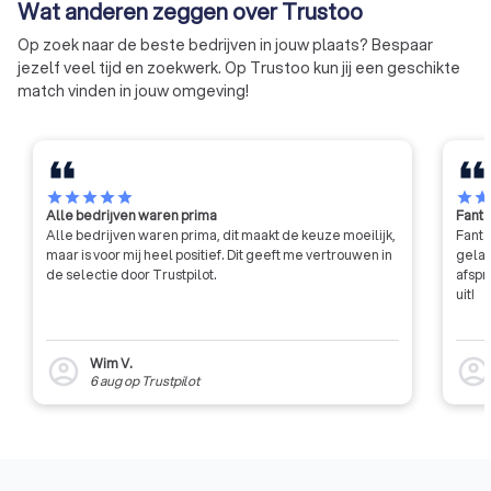
Wat anderen zeggen over Trustoo
dienstverlening. Me
verspreid over heel
Op zoek naar de beste bedrijven in jouw plaats? Bespaar
benadrukt VVNL ke
jezelf veel tijd en zoekwerk. Op Trustoo kun jij een geschikte
van gelijkheid, tran
match vinden in jouw omgeving!
kwaliteit.
star
star
star
star
star
star
sta
Alle bedrijven waren prima
Fanta
Alle bedrijven waren prima, dit maakt de keuze moeilijk,
Fanta
maar is voor mij heel positief. Dit geeft me vertrouwen in
gelat
de selectie door Trustpilot.
afspr
uit!
Wim V.
account_circle
account_circl
6 aug
op
Trustpilot