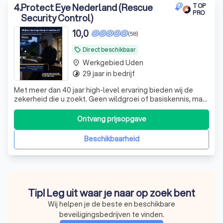
4
.
Protect Eye Nederland (Rescue
TOP
PRO
Security Control)
10,0
(58)
Direct beschikbaar
local_offer
Werkgebied Uden
place
29 jaar in bedrijf
timelapse
Met meer dan 40 jaar high-level ervaring bieden wij de
zekerheid die u zoekt. Geen wildgroei of basiskennis, maar
een totaalpakket met de kwaliteit van een TopPro 10-
score sinds 2019. Doe wat je zegt!
Ontvang prijsopgave
Beschikbaarheid
Tip! Leg uit waar je naar op zoek bent
Wij helpen je de beste en beschikbare
beveiligingsbedrijven te vinden.