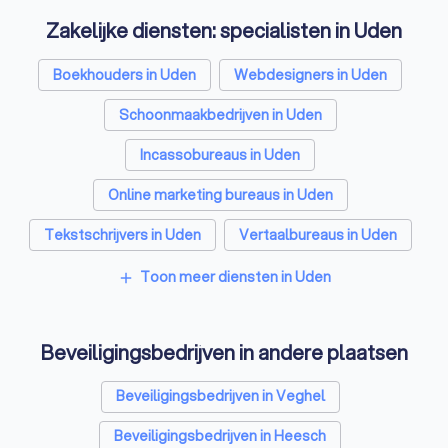
Zakelijke diensten: specialisten in Uden
Boekhouders in Uden
Webdesigners in Uden
Schoonmaakbedrijven in Uden
Incassobureaus in Uden
Online marketing bureaus in Uden
Tekstschrijvers in Uden
Vertaalbureaus in Uden
SEO-specialisten in Uden
Toon meer diensten in Uden
add
Grafisch ontwerpers in Uden
Beveiligingsbedrijven in andere plaatsen
Reclamebureaus in Uden
Accountants in Uden
Beveiligingsbedrijven in Veghel
Beveiligingsbedrijven in Heesch