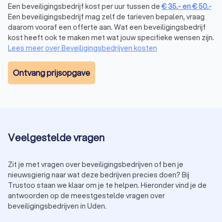
aan en vergelijk je beveiligingsbedrijven.
Een beveiligingsbedrijf kost per uur tussen de
€
35
,-
en
€
50
,-
Een beveiligingsbedrijf mag zelf de tarieven bepalen, vraag
daarom vooraf een offerte aan. Wat een beveiligingsbedrijf
Het proces van beveiliging en bewaking
kost heeft ook te maken met wat jouw specifieke wensen zijn.
Lees meer over Beveiligingsbedrijven kosten
regelen
Een beveiligingsbedrijf in Uden volgt doorgaans een
Ontvang prijsopgave
gestructureerd proces om ervoor te zorgen dat jouw
beveiligingsbehoeften worden vervuld:
Consultatie:
bespreek jouw specifieke behoeften en
wensen met het security bedrijf. Van het beveiligen van
een evenement tot het installeren van een
alarmsysteem, alles wordt afgestemd op jouw situatie.
Veelgestelde vragen
Risicoanalyse:
een grondige beoordeling van potentiële
bedreigingen en kwetsbaarheden, zodat de juiste
beveiligingsmaatregelen worden genomen.
Zit je met vragen over beveiligingsbedrijven of ben je
Implementatie:
na akkoord op het beveiligingsplan
nieuwsgierig naar wat deze bedrijven precies doen? Bij
worden de maatregelen uitgevoerd. Dit varieert van de
Trustoo staan we klaar om je te helpen. Hieronder vind je de
inzet van beveiligers tot de installatie van technische
antwoorden op de meestgestelde vragen over
beveiligingssystemen.
beveiligingsbedrijven in Uden.
Evaluatie en onderhoud:
regelmatige controles en
aanpassingen om ervoor te zorgen dat de beveiliging