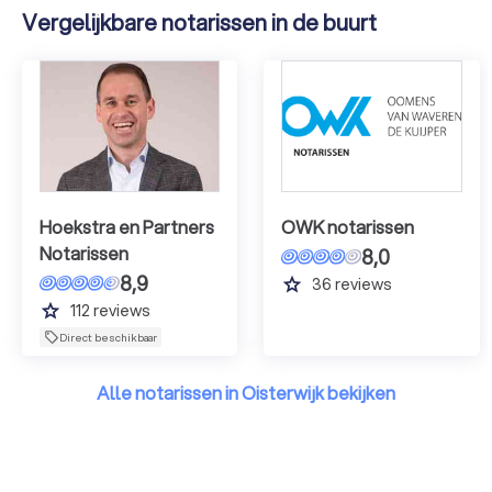
Vergelijkbare notarissen in de buurt
Hoekstra en Partners
OWK notarissen
Notarissen
8,0
8,9
grade
36
reviews
grade
112
reviews
Direct beschikbaar
Alle notarissen in Oisterwijk bekijken