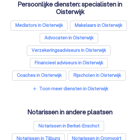
Persoonlijke diensten: specialisten in
Oisterwijk
Mediators in Oisterwijk
Makelaars in Oisterwijk
Advocaten in Oisterwijk
Verzekeringsadviseurs in Oisterwijk
Financieel adviseurs in Oisterwijk
Coaches in Oisterwijk
Rijscholen in Oisterwijk
Relatietherapeuten in Oisterwijk
Toon meer diensten in Oisterwijk
add
Psychologen in Oisterwijk
Notarissen in andere plaatsen
Belastingadviseurs in Oisterwijk
Hypotheekadviseurs in Oisterwijk
Notarissen in Berkel-Enschot
Personal trainers in Oisterwijk
Notarissen in Tilburg
Notarissen in Cromvoirt