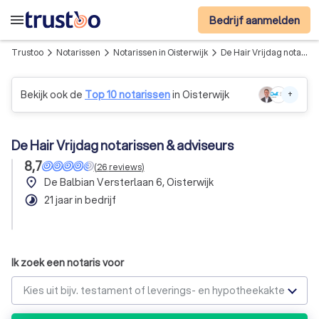
menu
Bedrijf aanmelden
Trustoo
Notarissen
Notarissen in Oisterwijk
De Hair Vrijdag notarissen & adviseurs
arrow_forward_ios
arrow_forward_ios
arrow_forward_ios
Bekijk ook de
Top 10 notarissen
in Oisterwijk
+
De Hair Vrijdag notarissen & adviseurs
8,7
(
26
reviews
)
place
De Balbian Versterlaan 6, Oisterwijk
timelapse
21 jaar in bedrijf
Ik zoek een notaris voor
Kies uit bijv. testament of leverings- en hypotheekakte