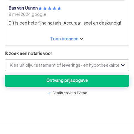
gedegen en transparante notaris, zoekt u dan verder.
Bas van Uunen
9 mei 2024
google
Dit is een hele fijne notaris. Accuraat, snel en deskundig!
Toon bronnen
Ik zoek een notaris voor
Kies uit bijv. testament of leverings- en hypotheekakte
Ontvang prijsopgave
Gratis en vrijblijvend
check