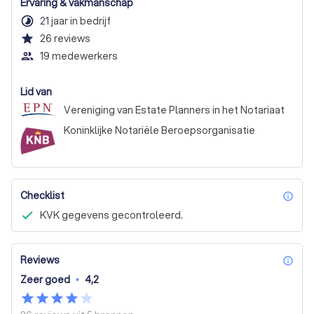
Ervaring & vakmanschap
timelapse
21 jaar in bedrijf
star
26
reviews
people_outline
19 medewerkers
Lid van
Vereniging van Estate Planners in het Notariaat
Koninklijke Notariële Beroepsorganisatie
Checklist
inf
KVK gegevens gecontroleerd.
Reviews
inf
Zeer goed
•
4,2