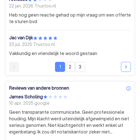
22 jan. 2026
Trustoo.nl
Heb nog geen reactie gehad op mijn vraag om een offerte
te sturen bvd
Jac van Dijk
20 jul. 2025
Trustoo.nl
Vakkundig en vriendelijk te woord gestaan
1
2
3
Reviews van andere bronnen
inf
James Scholing
10 apr. 2025
google
Geen transparante communicatie. Geen professionele
houding. Mijn klacht werd uiteindelijk afgewimpeld en niet
serieus genomen. Niet klachtgericht en werkt enkel uit
eigenbelang. Ik zou dit notariskantoor zeker niet
aanraden. Als u op zoek bent naar een betrouwbare,