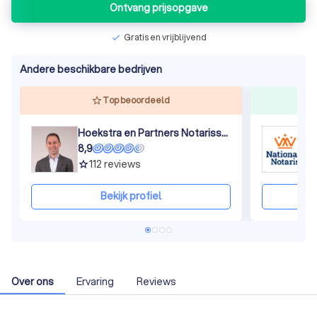
Ontvang prijsopgave
Gratis en vrijblijvend
check
Andere beschikbare bedrijven
Top beoordeeld
Hoekstra en Partners Notarissen
N
8,9
8
112
reviews
grade
gra
Bekijk profiel
Over ons
Ervaring
Reviews