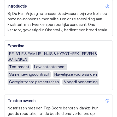
Introductie
inf
Bij De Hair Vrijdag notarissen & adviseurs, zijn we trots op 
onze no-nonsense mentaliteit en onze toewijding aan 
kwaliteit, maatwerk en persoonlijke aandacht. Ons 
kantoor, gevestigd in Oisterwijk, bedient een breed scala 
aan cliënten, variërend van particulieren tot ondernemers 
uit Brabant en omstreken. Of u nu een notaris nodig heeft 
Expertise
voor een samenlevingscontract, testament, estate 
planning, aankoop van een woning of bedrijfsgebouw, of 
RELATIE & FAMILIE - HUIS & HYPOTHEEK - ERVEN &
de oprichting van een nieuwe stichting of bedrijf, wij staan 
SCHENKEN
voor u klaar. 

Testament
Levenstestament
Onze deskundigheid gaat verder dan alleen het leveren 
Samenlevingscontract
Huwelijkse voorwaarden
van notariële diensten. We begrijpen dat ondernemen 
Geregistreerd partnerschap
Voogdijbenoeming
risico's met zich meebrengt, vooral financiële. Daarom 
Verklaring van erfrecht
Akte van schenking
streven we ernaar om uw bedrijfsmatige en privézaken 
naadloos op elkaar af te stemmen. We onderscheiden 
Akte van verdeling (scheiding)
Trustoo awards
ons door onze expertise in familierecht, overdracht van 
inf
Overige Persoonlijk & Familie
onroerende zaken en ondernemingsrecht. 

Notarissen met een Top Score behoren, dankzij hun
Leverings- en/of hypotheekakte
goede reputatie, tot de beste dienstverleners op