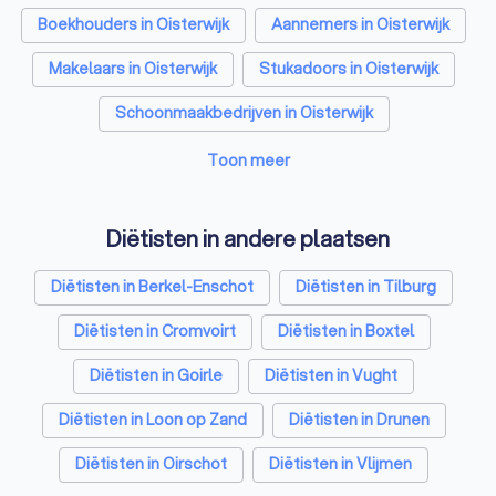
aandoening, staan onze professionals voor je klaar.
Boekhouders in Oisterwijk
Aannemers in Oisterwijk
Vraag vandaag nog gratis offertes aan en start jouw weg naar
een gezonder leven.
Makelaars in Oisterwijk
Stukadoors in Oisterwijk
Schoonmaakbedrijven in Oisterwijk
Airco installateurs in Oisterwijk
Toon meer
Elektriciens in Oisterwijk
Diëtisten in andere plaatsen
Energielabel adviseurs in Oisterwijk
Diëtisten in Berkel-Enschot
Diëtisten in Tilburg
Rijscholen in Oisterwijk
Advocaten in Oisterwijk
Diëtisten in Cromvoirt
Diëtisten in Boxtel
Diëtisten in Goirle
Diëtisten in Vught
Diëtisten in Loon op Zand
Diëtisten in Drunen
Diëtisten in Oirschot
Diëtisten in Vlijmen