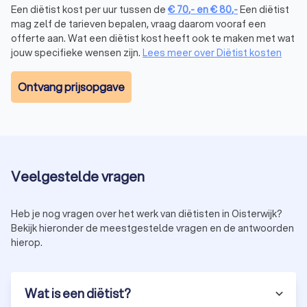
van duurzame en gezonde eetgewoonten.
Een diëtist kost per uur tussen de
€
70
,-
en
€
80
,-
Een diëtist
Eetstoornissen:
in samenwerking met psychologen en
mag zelf de tarieven bepalen, vraag daarom vooraf een
artsen kan een diëtist ondersteunen bij het herstellen
offerte aan. Wat een diëtist kost heeft ook te maken met wat
van een gezond eetpatroon.
jouw specifieke wensen zijn.
Lees meer over Diëtist kosten
Omdat diëtisten bevoegd zijn om medische
voedingsadviezen te geven, werken ze vaak in ziekenhuizen,
Ontvang prijsopgave
revalidatiecentra, huisartsenpraktijken en zelfstandige
diëtistenpraktijken. In veel gevallen wordt de begeleiding
door een diëtist (gedeeltelijk) vergoed door de
zorgverzekering.
In tegenstelling tot de titel "diëtist" is "nutritionist" of
"gewichtsconsulent" geen wettelijk beschermde titel. Dit
Veelgestelde vragen
betekent dat iedereen zichzelf nutritionist of
gewichtsconsulent mag noemen, ongeacht opleiding of
ervaring. Toch hebben veel nutritionisten een achtergrond in
Heb je nog vragen over het werk van diëtisten in Oisterwijk?
voeding, bijvoorbeeld door een opleiding voedingsleer of een
Bekijk hieronder de meestgestelde vragen en de antwoorden
cursus in voedingsadvies.
hierop.
Een nutritionist richt zich vooral op algemene
voedingsadviezen voor gezonde mensen. Dit kan
bijvoorbeeld gaan om:
Wat is een diëtist?
Het verbeteren van de algehele gezondheid door
middel van betere voedingskeuzes.