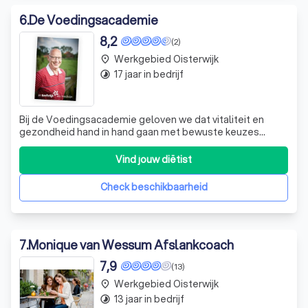
6
.
De Voedingsacademie
8,2
(2)
Werkgebied Oisterwijk
place
17 jaar in bedrijf
timelapse
Bij de Voedingsacademie geloven we dat vitaliteit en
gezondheid hand in hand gaan met bewuste keuzes
rondom voeding en levensstijl. Sinds onze oprichting in
2007 door Brenda, hebben we ons ontwikkeld van een
Vind jouw diëtist
diëtistenpraktijk naar een inspiratiebron voor iedereen die
streeft naar een gezonder leven.
Check beschikbaarheid
7
.
Monique van Wessum Afslankcoach
7,9
(13)
Werkgebied Oisterwijk
place
13 jaar in bedrijf
timelapse