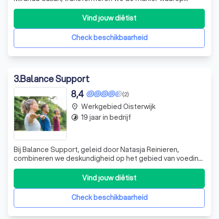
vrouwen naar fitness en levensstijl kijken. Sinds 2006
bieden wij een unieke combinatie van vrouwenspecifieke
Vind jouw diëtist
fitnessprogramma's en het vooraanstaande
PS.Food&Lifestyle afslankprogramma. Onz
Check beschikbaarheid
3
.
Balance Support
8,4
(2)
Werkgebied Oisterwijk
place
19 jaar in bedrijf
timelapse
Bij Balance Support, geleid door Natasja Reinieren,
combineren we deskundigheid op het gebied van voeding,
beweging en massage tot een holistische benadering van
gezondheid en welzijn. Als gecertificeerd Mind-Walk
Vind jouw diëtist
trainer, NGS Sportmasseur en BGN Gewichtsconsulent,
bied ik een breed scala aan dienst
Check beschikbaarheid