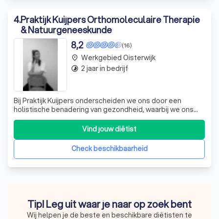
4
.
Praktijk Kuijpers Orthomoleculaire Therapie
& Natuurgeneeskunde
8,2
(16)
Werkgebied Oisterwijk
place
2 jaar in bedrijf
timelapse
Bij Praktijk Kuijpers onderscheiden we ons door een
holistische benadering van gezondheid, waarbij we ons
richten op orthomoleculaire therapie en
natuurgeneeskunde. Mijn naam is Pamela Kuijpers, en als
Vind jouw diëtist
ervaringsdeskundige en gediplomeerd therapeut bied ik
persoonlijke begeleiding en op maat gemaakte
Check beschikbaarheid
Tip! Leg uit waar je naar op zoek bent
Wij helpen je de beste en beschikbare diëtisten te