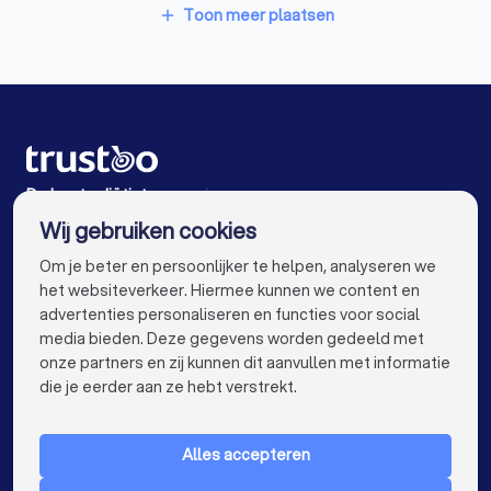
Diëtisten in Amsterdam
Diëtisten in Rotterdam
Toon meer plaatsen
add
Diëtisten in Den Haag
Diëtisten in Utrecht
Diëtisten in Eindhoven
Diëtisten in Groningen
Diëtisten in Almere
Diëtisten in Breda
Diëtisten in Nijmegen
Diëtisten in Enschede
De beste diëtisten voor jou
Wij gebruiken cookies
Diëtisten in Haarlem
Diëtisten in Arnhem
info@trustoo.nl
Om je beter en persoonlijker te helpen, analyseren we
Diëtisten in Amersfoort
Diëtisten in Apeldoorn
het websiteverkeer. Hiermee kunnen we content en
advertenties personaliseren en functies voor social
Diëtisten in Den Bosch
Diëtisten in Maastricht
media bieden. Deze gegevens worden gedeeld met
onze partners en zij kunnen dit aanvullen met informatie
Diëtisten in Leiden
Diëtisten in Dordrecht
keyboard_arrow_down
VOOR PARTICULIEREN
die je eerder aan ze hebt verstrekt.
Diëtisten in Zoetermeer
Diëtisten bij jou in de buurt
keyboard_arrow_down
VOOR BEDRIJVEN
Alles accepteren
keyboard_arrow_down
OVER TRUSTOO