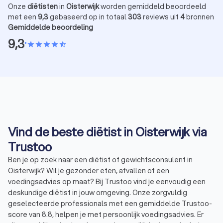
Onze
diëtisten
in
Oisterwijk
worden gemiddeld beoordeeld
met een
9,3
gebaseerd op in totaal
303
reviews uit
4
bronnen
Gemiddelde beoordeling
9,3
•
star
star
star
star
star_half
Vind de beste diëtist in Oisterwijk via
Trustoo
Ben je op zoek naar een diëtist of gewichtsconsulent in
Oisterwijk? Wil je gezonder eten, afvallen of een
voedingsadvies op maat? Bij Trustoo vind je eenvoudig een
deskundige diëtist in jouw omgeving. Onze zorgvuldig
geselecteerde professionals met een gemiddelde Trustoo-
score van 8.8, helpen je met persoonlijk voedingsadvies. Er