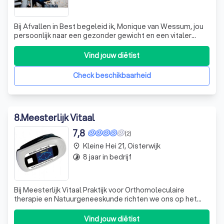
Bij Afvallen in Best begeleid ik, Monique van Wessum, jou
persoonlijk naar een gezonder gewicht en een vitaler
leven. Met mijn uitgebreide ervaring in het
restaurantwezen en een diepe passie voor gezonde
Vind jouw diëtist
voeding, onderscheid ik mij als een deskundige
voedingscoach. Mijn aanpak is gebaseerd op het PS
Check beschikbaarheid
8
.
Meesterlijk Vitaal
7,8
(2)
Kleine Hei 21, Oisterwijk
place
8 jaar in bedrijf
timelapse
Bij Meesterlijk Vitaal Praktijk voor Orthomoleculaire
therapie en Natuurgeneeskunde richten we ons op het
herstellen en bevorderen van uw gezondheid door middel
van natuurlijke voeding en beweging. We geloven sterk in
Vind jouw diëtist