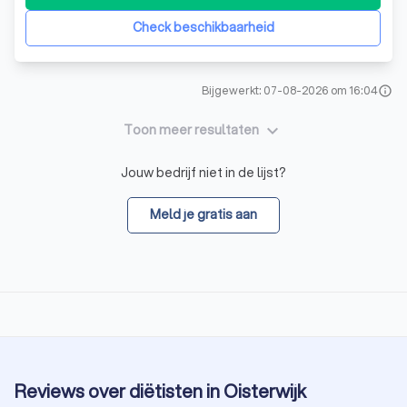
de kracht van het zelfgenezend vermogen van het
lichaam en zetten dit centraal in
Check beschikbaarheid
Bijgewerkt: 07-08-2026 om 16:04
info
keyboard_arrow_down
Toon meer resultaten
Jouw bedrijf niet in de lijst?
Meld je gratis aan
Reviews over diëtisten in Oisterwijk