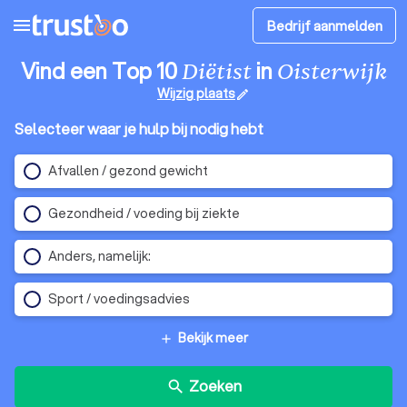
menu
Bedrijf aanmelden
Vind een Top 10
in
Diëtist
Oisterwijk
Wijzig plaats
edit
Selecteer waar je hulp bij nodig hebt
Afvallen / gezond gewicht
Gezondheid / voeding bij ziekte
Anders, namelijk:
Sport / voedingsadvies
Bekijk meer
add
Zoeken
search