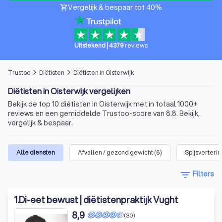
Vergelijk & bespaar tot 40%
shopping_cart
Uitstekend
|
4379
reviews
Trustoo
Diëtisten
Diëtisten in Oisterwijk
arrow_forward_ios
arrow_forward_ios
Diëtisten in Oisterwijk vergelijken
Bekijk de top 10 diëtisten in Oisterwijk met in totaal 1000+
reviews en een gemiddelde Trustoo-score van 8.8. Bekijk,
vergelijk & bespaar.
Alle diensten
Afvallen / gezond gewicht
(
6
)
Spijsverterin
filter_list
Filters
1
.
Di-eet bewust | diëtistenpraktijk Vught
8,9
(30)