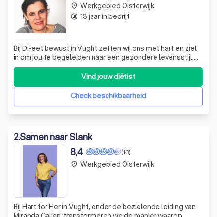
Werkgebied Oisterwijk
place
13 jaar in bedrijf
timelapse
Bij Di-eet bewust in Vught zetten wij ons met hart en ziel
in om jou te begeleiden naar een gezondere levensstijl.
Met meer dan 30 jaar ervaring zijn wij gespecialiseerd in
het adviseren en ondersteunen van zowel volwassenen
Vind jouw diëtist
als kinderen. Onze aanpak is uniek omdat wij strenge
diëten vermijden. Wij
Check beschikbaarheid
2
.
Samen naar Slank
8,4
(13)
Werkgebied Oisterwijk
place
Bij Hart for Her in Vught, onder de bezielende leiding van
Miranda Caliari, transformeren we de manier waarop