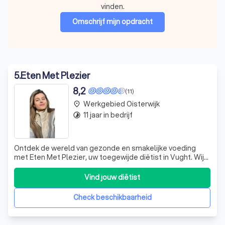
vinden.
Omschrijf mijn opdracht
5
.
Eten Met Plezier
8,2
(11)
Werkgebied Oisterwijk
place
11 jaar in bedrijf
timelapse
Ontdek de wereld van gezonde en smakelijke voeding
met Eten Met Plezier, uw toegewijde diëtist in Vught. Wij
specialiseren ons in voedingsadvies voor alle leeftijden,
van bruisende peuters tot actieve senioren, en bieden
Vind jouw diëtist
zowel persoonlijke consultaties als online begeleiding
aan. Onze missie is om v
Check beschikbaarheid