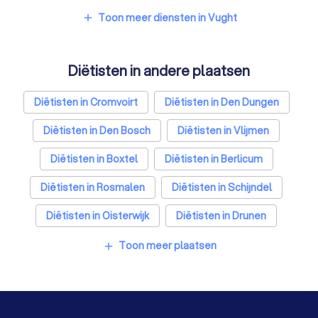
Psychologen in Vught
Toon meer diensten in Vught
add
Belastingadviseurs in Vught
Diëtisten in andere plaatsen
Hypotheekadviseurs in Vught
Personal trainers in Vught
Diëtisten in Cromvoirt
Diëtisten in Den Dungen
Diëtisten in Den Bosch
Diëtisten in Vlijmen
Diëtisten in Boxtel
Diëtisten in Berlicum
Diëtisten in Rosmalen
Diëtisten in Schijndel
Diëtisten in Oisterwijk
Diëtisten in Drunen
Diëtisten in Amsterdam
Diëtisten in Rotterdam
Toon meer plaatsen
add
Diëtisten in Den Haag
Diëtisten in Utrecht
Diëtisten in Eindhoven
Diëtisten in Tilburg