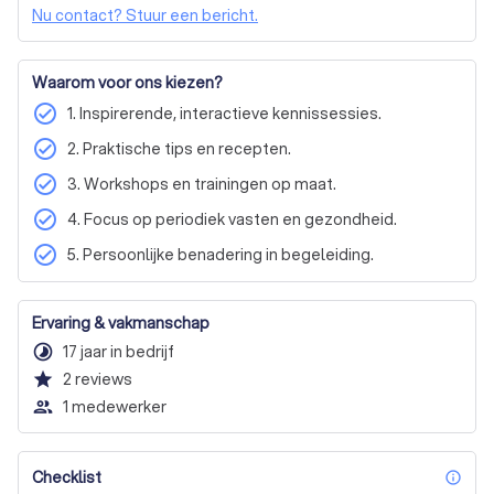
Nu contact? Stuur een bericht.
We zijn trots op de gemeenschap die we hebben 
opgebouwd; een netwerk van enthousiaste deelnemers, 
Waarom voor ons kiezen?
collega’s en vrienden die allemaal hetzelfde doel 
nastreven: een gezonder en energieker leven. Wil je meer 
check_circle
1. Inspirerende, interactieve kennissessies.
weten over hoe wij je kunnen helpen om je levensstijl te 
check_circle
2. Praktische tips en recepten.
transformeren? Vraag dan vrijblijvend een offerte aan en 
ontdek wat de Voedingsacademie voor jou kan 
check_circle
3. Workshops en trainingen op maat.
betekenen.
check_circle
4. Focus op periodiek vasten en gezondheid.
check_circle
5. Persoonlijke benadering in begeleiding.
Ervaring & vakmanschap
timelapse
17 jaar in bedrijf
star
2
reviews
people_outline
1 medewerker
Checklist
inf