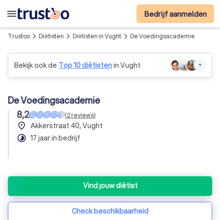
menu
Bedrijf aanmelden
Trustoo
Diëtisten
Diëtisten in Vught
De Voedingsacademie
arrow_forward_ios
arrow_forward_ios
arrow_forward_ios
Bekijk ook de
Top 10 diëtisten
in Vught
+
De Voedingsacademie
8,2
(
2
reviews
)
place
Akkerstraat 40, Vught
timelapse
17 jaar in bedrijf
Vind jouw diëtist
Check beschikbaarheid