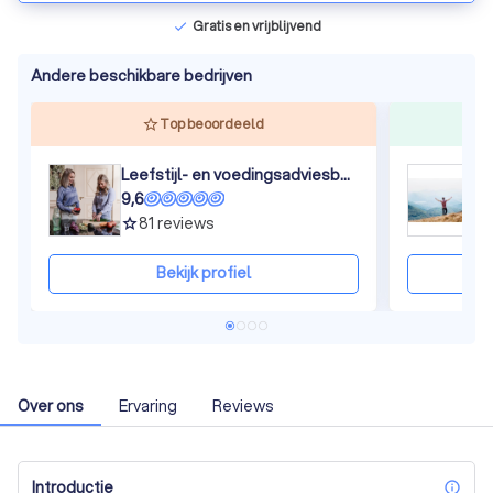
Gratis en vrijblijvend
check
Andere beschikbare bedrijven
Top beoordeeld
Leefstijl- en voedingsadviesbureau Dieetfit
G
9,6
8
81
reviews
grade
gra
Bekijk profiel
Over ons
Ervaring
Reviews
Introductie
inf