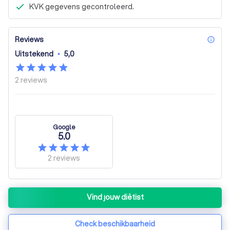
KVK gegevens gecontroleerd.
Reviews
inf
Uitstekend
•
5,0
2
reviews
Google
5.0
2
reviews
Vind jouw diëtist
Check beschikbaarheid