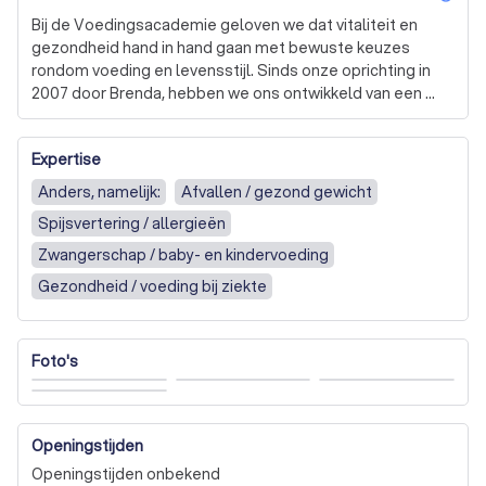
Bij de Voedingsacademie geloven we dat vitaliteit en 
gezondheid hand in hand gaan met bewuste keuzes 
rondom voeding en levensstijl. Sinds onze oprichting in 
2007 door Brenda, hebben we ons ontwikkeld van een 
diëtistenpraktijk naar een inspiratiebron voor iedereen die 
streeft naar een gezonder leven. Samen met Marieke, die 
Expertise
zich in 2019 bij ons voegde als mede-eigenaar, hebben 
we onze kennis en passie uitgebreid naar het gebied van 
Anders, namelijk:
Afvallen / gezond gewicht
periodiek vasten, orthomoleculaire therapie en 
Spijsvertering / allergieën
ademhalingstechnieken.

Zwangerschap / baby- en kindervoeding
Onze aanpak is uniek omdat we niet alleen focussen op 
Gezondheid / voeding bij ziekte
wat je eet, maar ook op hoe je leeft. We bieden diverse 
online trainingen en uitdagingen aan, zoals de 30 dagen 
voedingsfocus challenge en het 100 dagen programma 
Foto's
'Vast Wel!', waarin je leert hoe periodiek vasten, bewuste 
voeding en beweging je leven kunnen veranderen. Onze 
workshops en FOODquizzen zijn zowel informatief als 
interactief, ontworpen om praktische kennis en 
Openingstijden
vaardigheden te bieden die je direct kunt toepassen in je 
Openingstijden onbekend
dagelijks leven.
