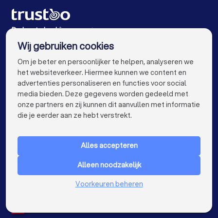
Diëtisten in Groningen
Diëtisten in Almere
Diëtisten in Breda
Diëtisten in Nijmegen
De beste bedrijven voor jou
Wij gebruiken cookies
Diëtisten in Enschede
Diëtisten in Haarlem
info@trustoo.nl
Om je beter en persoonlijker te helpen, analyseren we
Diëtisten in Arnhem
Diëtisten in Amersfoort
het websiteverkeer. Hiermee kunnen we content en
advertenties personaliseren en functies voor social
Diëtisten in Apeldoorn
Diëtisten in Maastricht
media bieden. Deze gegevens worden gedeeld met
onze partners en zij kunnen dit aanvullen met informatie
Diëtisten in Leiden
Diëtisten in Dordrecht
keyboard_arrow_down
VOOR PARTICULIEREN
die je eerder aan ze hebt verstrekt.
Diëtisten in Zoetermeer
keyboard_arrow_down
VOOR BEDRIJVEN
Alles accepteren
keyboard_arrow_down
OVER TRUSTOO
Alleen noodzakelijk
LAND
Nederland
Voorkeuren beheren
België
Duitsland
Spanje