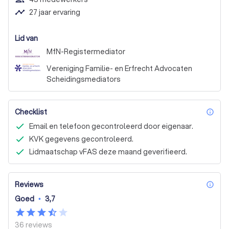
timeline
27 jaar ervaring
Lid van
MfN-Registermediator
Vereniging Familie- en Erfrecht Advocaten
Scheidingsmediators
Checklist
inf
Email en telefoon gecontroleerd door eigenaar.
KVK gegevens gecontroleerd.
Lidmaatschap vFAS deze maand geverifieerd.
Reviews
inf
Goed
•
3,7
36
reviews