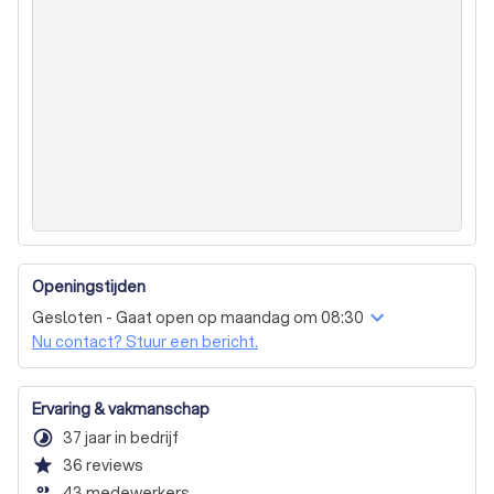
Omgevingsrecht
Letselschaderecht
Verzekeringsrecht
Omgangsregeling
Ouderlijk gezag
Adoptierecht
Disco
Scheiding / uit elkaar
Nalatenschap / erfenis
Omgangsregeling / alimentatie
Familieconflict
Traditionele mediation (fysieke afspraak)
Getrouwd
Geregistreerd partnerschap
Samenlevingscontract
Samenwonend zonder contract
Openingstijden
Gesloten - Gaat open op maandag om 08:30
Nu contact? Stuur een bericht.
Ervaring & vakmanschap
timelapse
37 jaar in bedrijf
star
36
reviews
people_outline
43 medewerkers