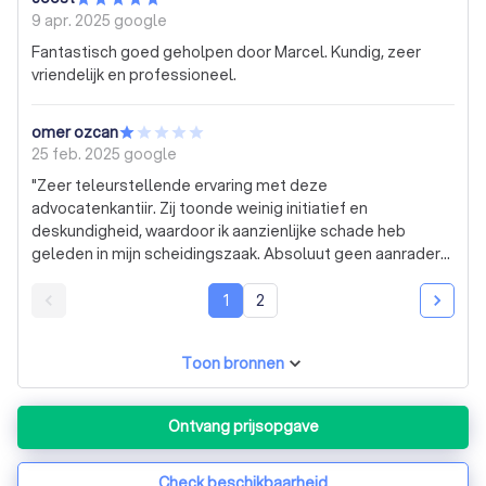
had beter werk geleverd dan deze nutteloze advocaat
9 apr. 2025
google
die werkelijk n schande is voor de advocatuur.
Fantastisch goed geholpen door Marcel. Kundig, zeer
vriendelijk en professioneel.
omer ozcan
25 feb. 2025
google
"Zeer teleurstellende ervaring met deze
advocatenkantiir. Zij toonde weinig initiatief en
deskundigheid, waardoor ik aanzienlijke schade heb
geleden in mijn scheidingszaak. Absoluut geen aanrader
voor complexe juridische kwesties."
1
2
Toon bronnen
Ontvang prijsopgave
Check beschikbaarheid