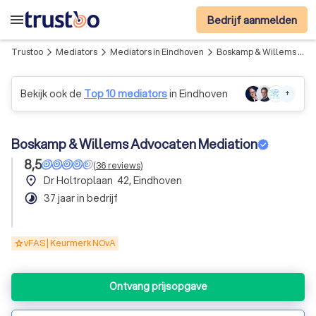
menu
Bedrijf aanmelden
Trustoo
Mediators
Mediators in Eindhoven
Boskamp & Willems Advocaten Mediation
arrow_forward_ios
arrow_forward_ios
arrow_forward_ios
Bekijk ook de
Top 10 mediators
in Eindhoven
+
Boskamp & Willems Advocaten Mediation
8,5
(
36
reviews
)
place
Dr Holtroplaan 42, Eindhoven
timelapse
37 jaar in bedrijf
vFAS | Keurmerk NOvA
Ontvang prijsopgave