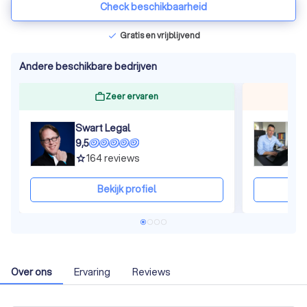
Check beschikbaarheid
Gratis en vrijblijvend
check
Andere beschikbare bedrijven
Zeer ervaren
Swart Legal
9,5
9
164
reviews
grade
gra
Bekijk profiel
Over ons
Ervaring
Reviews