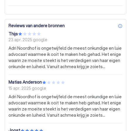
Reviews van andere bronnen
inf
Thijs
23 apr. 2025
google
Adri Noordhof is ongetwijfeld de meest onkundige en luie
advocaat waarmee ik ooit te maken heb gehad. Het enige
waarin ze moeite steekt is het verdedigen van haar eigen
onkunde en luiheid. Vanuit achmea krijg je zoiets
toegewezen, dan weet je eigenlijk al genoeg en mag het
allemaal niks kosten. Elke administratieve medewerker
Matias Anderson
had beter werk geleverd dan deze nutteloze advocaat
15 apr. 2025
google
die werkelijk n schande is voor de advocatuur.
Adri Noordhof is ongetwijfeld de meest onkundige en luie
advocaat waarmee ik ooit te maken heb gehad. Het enige
waarin ze moeite steekt is het verdedigen van haar eigen
onkunde en luiheid. Vanuit achmea krijg je zoiets
toegewezen, dan weet je eigenlijk al genoeg en mag het
allemaal niks kosten. Elke administratieve medewerker
Joost