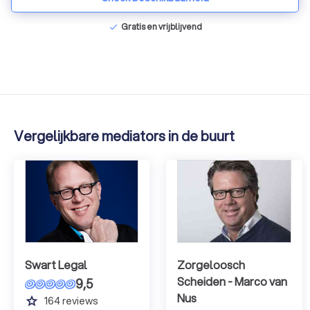
Gratis en vrijblijvend
check
Vergelijkbare mediators in de buurt
Swart Legal
Zorgeloosch
Scheiden - Marco van
9,5
Nus
grade
164
reviews