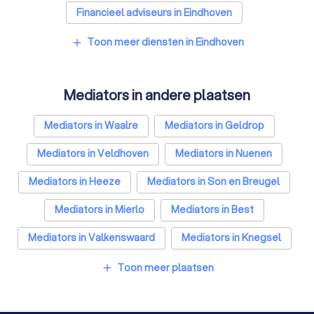
Financieel adviseurs in Eindhoven
Coaches in Eindhoven
Rijscholen in Eindhoven
Toon meer diensten in Eindhoven
add
Relatietherapeuten in Eindhoven
Mediators in andere plaatsen
Psychologen in Eindhoven
Belastingadviseurs in Eindhoven
Mediators in Waalre
Mediators in Geldrop
Hypotheekadviseurs in Eindhoven
Mediators in Veldhoven
Mediators in Nuenen
Personal trainers in Eindhoven
Mediators in Heeze
Mediators in Son en Breugel
Diëtisten in Eindhoven
Mediators in Mierlo
Mediators in Best
Mediators in Valkenswaard
Mediators in Knegsel
Mediators in Amsterdam
Mediators in Rotterdam
Toon meer plaatsen
add
Mediators in Den Haag
Mediators in Utrecht