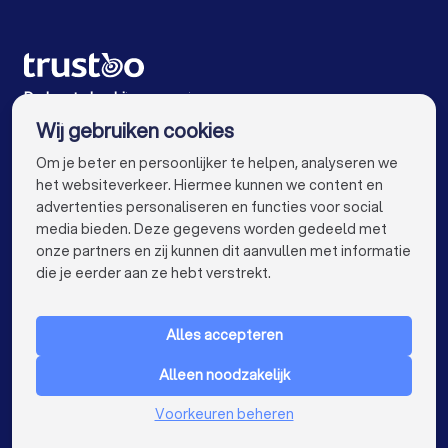
Mediators in Tilburg
Mediators in Groningen
Mediators in Almere
Mediators in Breda
Mediators in Nijmegen
Mediators in Enschede
De beste bedrijven voor jou
Wij gebruiken cookies
Mediators in Haarlem
Mediators in Arnhem
info@trustoo.nl
Om je beter en persoonlijker te helpen, analyseren we
Mediators in Amersfoort
Mediators in Apeldoorn
het websiteverkeer. Hiermee kunnen we content en
advertenties personaliseren en functies voor social
Mediators in Den Bosch
Mediators in Maastricht
media bieden. Deze gegevens worden gedeeld met
onze partners en zij kunnen dit aanvullen met informatie
Mediators in Leiden
Mediators in Dordrecht
keyboard_arrow_down
VOOR PARTICULIEREN
die je eerder aan ze hebt verstrekt.
Mediators in Zoetermeer
keyboard_arrow_down
VOOR BEDRIJVEN
Alles accepteren
keyboard_arrow_down
OVER TRUSTOO
Alleen noodzakelijk
LAND
Nederland
Voorkeuren beheren
België
Duitsland