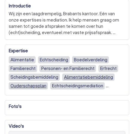
Introductie
Wij zijn een laagdrempelig, Brabants kantoor. Eén van 
onze expertises is mediation. Ik help mensen graag om 
samen tot goede afspraken te komen over hun 
(echt)scheiding, eventueel met vaste prijsafspraak. 
Mediation is de beste manier om dat te regelen, zeker als 
er kinderen zijn.  
Expertise
Alimentatie
Echtscheiding
Boedelverdeling
Familierecht
Personen- en Familierecht
Erfrecht
Scheidingsbemiddeling
Alimentatiebemiddeling
Ouderschapsplan
Echtscheidingsmediation
Scheidingsmediator
Vaststellingsovereenkomst
Samenwerking
Faillissement
Letselmediation
Foto's
Pensioenrecht
Faillissementsrecht
Insolventierecht
Arbeidsrecht
Huurrecht
Video's
Ondernemingsrecht
Aansprakelijkheidsrecht