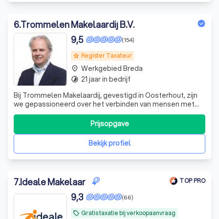
6
.
Trommelen Makelaardij B.V.
9,5
(154)
Register Taxateur
grade
Werkgebied Breda
place
21 jaar in bedrijf
timelapse
Bij Trommelen Makelaardij, gevestigd in Oosterhout, zijn
we gepassioneerd over het verbinden van mensen met
hun droomhuizen. Met een diepgaande kennis van de
vastgoedmarkt en een scherp oog voor detail,
Prijsopgave
onderscheiden we ons door onze expertise en toewijding
aan elke klant. We begrijpen dat elke tran
Bekijk profiel
7
.
Ideale Makelaar
TOP PRO
9,3
(66)
Gratis taxatie bij verkoopaanvraag
local_offer