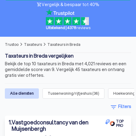
Vergelijk & bespaar tot 40%
shopping_cart
Uitstekend
|
4378
reviews
Trustoo
Taxateurs
Taxateurs in Breda
arrow_forward_ios
arrow_forward_ios
Taxateurs in Breda vergelijken
Bekijk de top 10 taxateurs in Breda met 4,021 reviews en een
gemiddelde score van 9. Vergelijk 45 taxateurs en ontvang
gratis vier offertes.
Alle diensten
Tussenwoning/rijtjeshuis
(
36
)
Hoekwoning
filter_list
Filters
1
.
Vastgoedconsultancy van den
TOP
PRO
Muijsenbergh