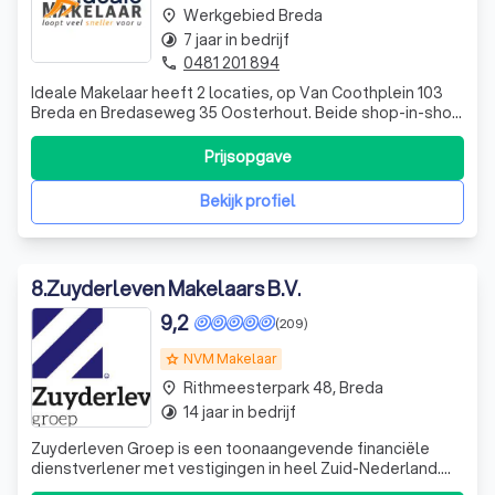
Werkgebied Breda
place
7 jaar in bedrijf
timelapse
0481 201 894
phone
Ideale Makelaar heeft 2 locaties, op Van Coothplein 103
Breda en Bredaseweg 35 Oosterhout. Beide shop-in-shop
bij De Hypotheker. Ideale Makelaar loopt veel sneller voor
u!!!
Prijsopgave
Bekijk profiel
8
.
Zuyderleven Makelaars B.V.
9,2
(209)
NVM Makelaar
grade
Rithmeesterpark 48, Breda
place
14 jaar in bedrijf
timelapse
Zuyderleven Groep is een toonaangevende financiële
dienstverlener met vestigingen in heel Zuid-Nederland.
Met een team van meer dan 75 deskundige medewerkers