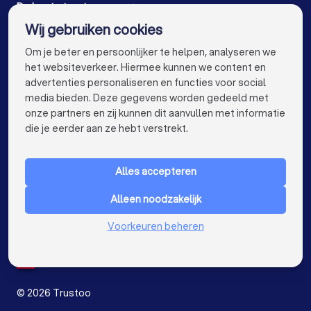
Taxateurs in Zoetermeer
De beste taxateurs voor jou
Wij gebruiken cookies
Taxateurs bij jou in de buurt
info@trustoo.nl
Om je beter en persoonlijker te helpen, analyseren we
het websiteverkeer. Hiermee kunnen we content en
advertenties personaliseren en functies voor social
media bieden. Deze gegevens worden gedeeld met
onze partners en zij kunnen dit aanvullen met informatie
keyboard_arrow_down
VOOR PARTICULIEREN
die je eerder aan ze hebt verstrekt.
keyboard_arrow_down
VOOR BEDRIJVEN
Alles accepteren
keyboard_arrow_down
OVER TRUSTOO
Alleen noodzakelijk
LAND
Nederland
Voorkeuren beheren
België
Duitsland
Spanje
©
2026
Trustoo