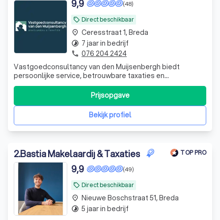
9,9
(48)
Direct beschikbaar
local_offer
Ceresstraat 1, Breda
place
7 jaar in bedrijf
timelapse
076 204 2424
phone
Vastgoedconsultancy van den Muijsenbergh biedt
persoonlijke service, betrouwbare taxaties en
doeltreffende verkoopstrategieën. Met lokale kennis en
exclusieve tools halen we het beste uit uw woning!
Prijsopgave
Bekijk profiel
2
.
Bastia Makelaardij & Taxaties
TOP PRO
9,9
(49)
Direct beschikbaar
local_offer
Nieuwe Boschstraat 51, Breda
place
5 jaar in bedrijf
timelapse