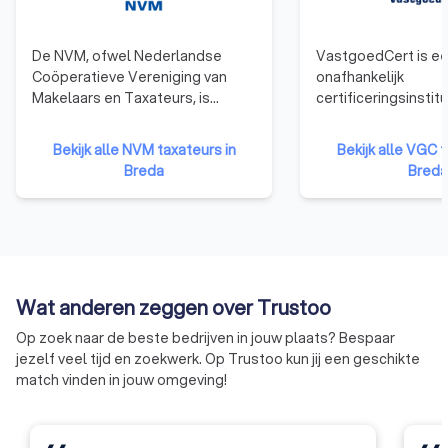
De NVM, ofwel Nederlandse
VastgoedCert is e
Coöperatieve Vereniging van
onafhankelijk
Makelaars en Taxateurs, is
certificeringsinstit
misschien wel de meest
makelaars en taxate
bekende brancheorganisatie in
is deze organisatie
Bekijk alle NVM taxateurs in
Bekijk alle VGC t
de vastgoedsector. Met een
de kwaliteit van
Breda
Breda
lange geschiedenis en een
vastgoedmakelaars
breed netwerk van aangesloten
waarborgen na het 
makelaars, heeft de NVM een
de wettelijke beëdi
solide reputatie in de branche.
De rol van Vastgoe
Maar wat maakt NVM zo uniek?
ervoor te zorgen d
Nou, het gaat allemaal om hun
professionals in de
Wat anderen zeggen over Trustoo
focus op betrouwbaarheid en
vastgoedbranche a
ethiek. De NVM hanteert strenge
bepaalde norm vol
Op zoek naar de beste bedrijven in jouw plaats? Bespaar
toelatingseisen en
VastgoedCert heef
jezelf veel tijd en zoekwerk. Op Trustoo kun jij een geschikte
kwaliteitscontroles voor hun
sterke focus op cer
match vinden in jouw omgeving!
leden, en moedigt hen aan om de
regulering. Alle led
hoogste professionele en
VastgoedCert moe
ethische normen te handhaven.
rigoureus examenp