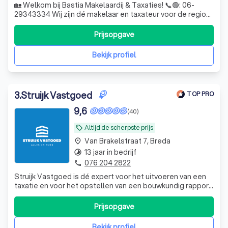
🏡 Welkom bij Bastia Makelaardij & Taxaties! 📞🟢: 06-
29343334 Wij zijn dé makelaar en taxateur voor de regio
Tilburg, Breda, Den Bosch, Oosterhout en Etten-Leur, met
een focus op persoonlijke aandacht, deskundigheid en het
Prijsopgave
beste resultaat voor onze klanten. 💬 Onze slo
Bekijk profiel
3
.
Struijk Vastgoed
TOP PRO
9,6
(40)
Altijd de scherpste prijs
local_offer
Van Brakelstraat 7, Breda
place
13 jaar in bedrijf
timelapse
076 204 2822
phone
Struijk Vastgoed is dé expert voor het uitvoeren van een
taxatie en voor het opstellen van een bouwkundig rapport
en energielabel voor uw woning of bedrijfspand. We
hebben jarenlange ervaring en kennen de markt als geen
Prijsopgave
ander. We zijn aangesloten bij Vastgoedpro en NWWI en
staan ingeschreven bij het
Bekijk profiel