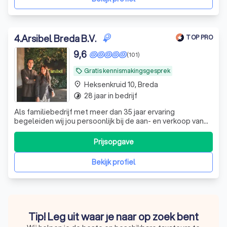
4
.
Arsibel Breda B.V.
TOP PRO
9,6
(101)
Gratis kennismakingsgesprek
local_offer
Heksenkruid 10, Breda
place
28 jaar in bedrijf
timelapse
Als familiebedrijf met meer dan 35 jaar ervaring
begeleiden wij jou persoonlijk bij de aan- en verkoop van
jouw woning. Met makelaardij en hypotheekadvies onder
één dak nemen wij alles uit handen.
Prijsopgave
Bekijk profiel
Tip! Leg uit waar je naar op zoek bent