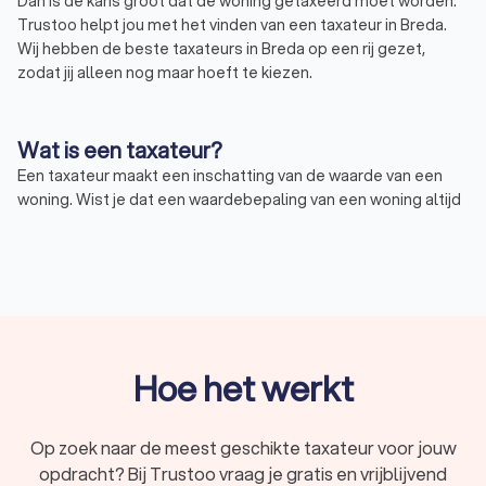
Dan is de kans groot dat de woning getaxeerd moet worden.
Trustoo helpt jou met het vinden van een taxateur in Breda.
Wij hebben de beste taxateurs in Breda op een rij gezet,
zodat jij alleen nog maar hoeft te kiezen.
Wat is een taxateur?
Een taxateur maakt een inschatting van de waarde van een
woning. Wist je dat een waardebepaling van een woning altijd
wordt gedaan door een onafhankelijke taxateur? Zo loopt het
proces zo eerlijk mogelijk.
Waarom een taxateur?
Een taxateur kan om verschillende redenen worden ingezet.
Als je bijvoorbeeld een hypotheek aanvraagt voor de koop van
Hoe het werkt
een huis in Breda, dan zal de bank altijd om een taxatierapport
vragen. De bank heeft dit namelijk nodig om te bepalen of je
de lening wel of niet kan afsluiten. In deze gevallen kan het
Op zoek naar de meest geschikte taxateur voor jouw
ook noodzakelijk zijn om een taxatierapport te laten
opdracht? Bij Trustoo vraag je gratis en vrijblijvend