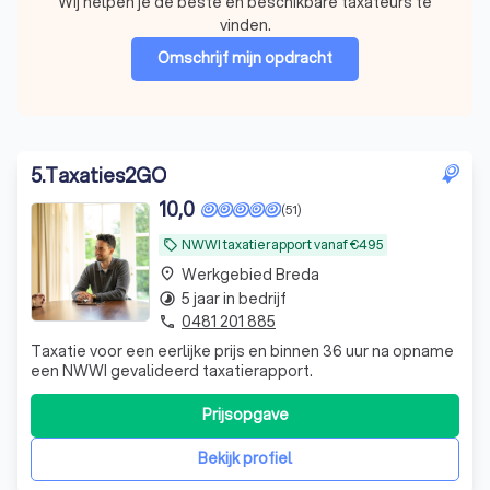
Wij helpen je de beste en beschikbare taxateurs te
vinden.
Omschrijf mijn opdracht
5
.
Taxaties2GO
10,0
(51)
NWWI taxatierapport vanaf €495
local_offer
Werkgebied Breda
place
5 jaar in bedrijf
timelapse
0481 201 885
phone
Taxatie voor een eerlijke prijs en binnen 36 uur na opname
een NWWI gevalideerd taxatierapport.
Prijsopgave
Bekijk profiel