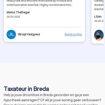
Really fast and efficient work done by Arnoud and
Gedegen
communication was fast. Highly recommend him.
duidelij
was heel
Mehul Thathagar
Lilian
05-03-2026
04-02-20
Struijk Vastgoed
Bekijk profiel
Taxateur in Breda
Heb je jouw droomhuis in Breda gevonden en ga je een
hypotheek aanvragen? Of wil je jouw woning gaan verbouwen?