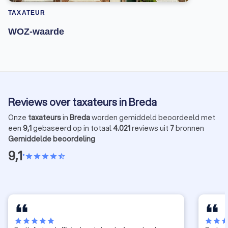
TAXATEUR
WOZ-waarde
Reviews over taxateurs in Breda
Onze
taxateurs
in
Breda
worden gemiddeld beoordeeld met
een
9,1
gebaseerd op in totaal
4.021
reviews uit
7
bronnen
Gemiddelde beoordeling
9,1
•
star
star
star
star
star_half
star
star
star
star
star
star
star
sta