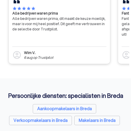
Daarnaast heeft NVM ook een
doorstaan om te be
enorm databestand van
de nodige compete
star
star
star
star
star
star
sta
Alle bedrijven waren prima
Fanta
vastgoedtransacties, waardoor
bezitten. Daarnaas
Alle bedrijven waren prima, dit maakt de keuze moeilijk,
Fanta
hun makelaars goed
leden voortdurend 
maar is voor mij heel positief. Dit geeft me vertrouwen in
gelat
geïnformeerd en competitief
vaardigheden bijwer
de selectie door Trustpilot.
afspr
blijven in de markt.
verplichte bijscholin
uit!
iemand tegenkomt
VastgoedCert-certif
je er zeker van zijn d
Wim V.
account_circle
account_circl
maken hebt met e
6 aug
op
Trustpilot
gekwalificeerde e
professional in de
vastgoedbranche.
Persoonlijke diensten: specialisten in Breda
Aankoopmakelaars in Breda
Verkoopmakelaars in Breda
Makelaars in Breda