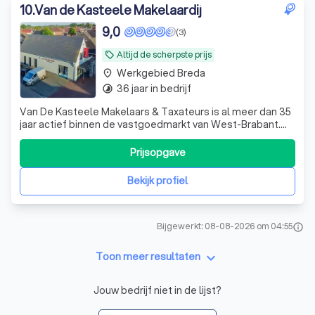
10
.
Van de Kasteele Makelaardij
9,0
(3)
Altijd de scherpste prijs
local_offer
Werkgebied Breda
place
36 jaar in bedrijf
timelapse
Van De Kasteele Makelaars & Taxateurs is al meer dan 35
jaar actief binnen de vastgoedmarkt van West-Brabant.
Dankzij onze regionale marktkennis begeleiden wij
particulieren en ondernemers.
Prijsopgave
Bekijk profiel
Bijgewerkt: 08-08-2026 om 04:55
info
keyboard_arrow_down
Toon meer resultaten
Jouw bedrijf niet in de lijst?