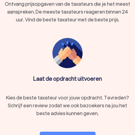
Ontvang prijsopgaven van de taxateurs die je het meest
op of de genoemde kosten inclusief of exclusief btw zijn.
aanspreken. De meeste taxateurs reageren binnen 24
Ben je enkel op zoek naar een waardebepaling van je huis,
omdat je de verkoopprijs wilt vaststellen? Er zijn
uur. Vind de beste taxateur met de beste prijs.
verschillende
makelaars
in Breda die gratis een
waardebepaling doen. Je krijgt dan alleen een inschatting van
de waarde en geen toelichting in een uitgebreid rapport.
Trustoo geeft je een top 10 van de beste taxateurs in Breda.
Ben je op zoek naar een
verkoopmakelaar
of
aankoopmakelaar
in Breda? Ook dan vind je bij ons snel en
eenvoudig de juiste specialist.
Laat de opdracht uitvoeren
Kies de beste taxateur voor jouw opdracht. Tevreden?
Schrijf een review zodat we ook bezoekers na jou het
beste advies kunnen geven.