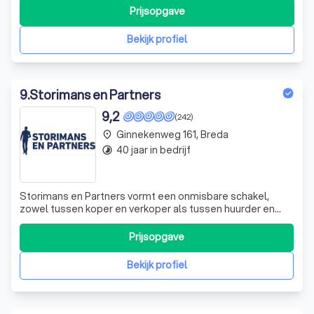
bieden we een breed scala aan financiële diensten onder
Prijsopgave
één dak. Of je nu op zoek bent naar een verzekering,
hypotheek of pensioenadvies, bij
Bekijk profiel
9
.
Storimans en Partners
9,2
(242)
Ginnekenweg 161, Breda
place
40 jaar in bedrijf
timelapse
Storimans en Partners vormt een onmisbare schakel,
zowel tussen koper en verkoper als tussen huurder en
verhuurder. Als begeleider van het hele proces, als
vertrouwenspersoon en als belangenbehartiger aan de
Prijsopgave
onderhandelingstafel. Naast aan- en verkoopbegeleiding
verrichten we als geregistreerde en g
Bekijk profiel