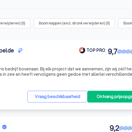
 verwijderen)
(
5
)
Boom kappen (excl. stronk verwijderen)
(
5
)
Boom
Spelde
9,7
TOP PRO
ons bedrijf bovenaan. Bij elk project dat we aannemen, zijn wij zelf h
 in zee en heeft vervolgens geen gedoe met allerlei verschillend
lijk voor u. Wij zijn altijd voor u de centrale contactpersoon.
Vraag beschikbaarheid
Ontvang prijsopg
9,2