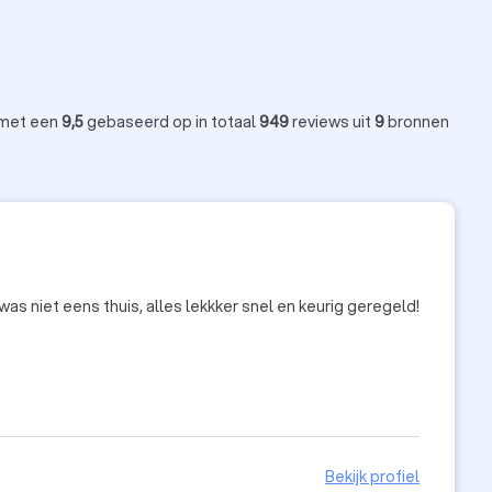
 met een
9,5
gebaseerd op in totaal
949
reviews uit
9
bronnen
 gekomen, goede prijs en heel netjes achtergelaten. Ik was niet eens thuis, alles lekkker snel en keurig geregeld!
Bekijk profiel