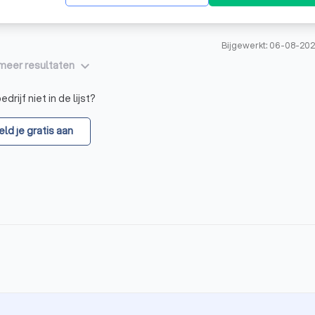
Bijgewerkt: 06-08-202
keyboard_arrow_down
meer resultaten
drijf niet in de lijst?
ld je gratis aan