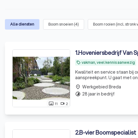
Alle diensten
Boom snoeien
(
4
)
Boom rooien (incl. stronk
1
.
Hoveniersbedrijf Van 
vakman, veel kennis aanwezig
local_offer
Kwaliteit en service staan bij 
aanspreekpunt. U gaat met ons
leveranciers. Dat doen wij name
Werkgebied Breda
place
28 jaar in bedrijf
timelapse
11
2
photo_size_select_actual
videocam
2
.
B-vier Boomspecialist