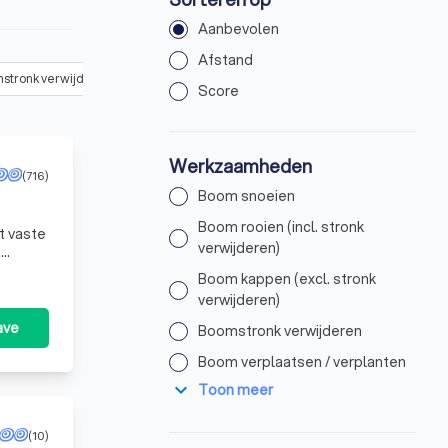
Aanbevolen
Afstand
stronk verwijderen
(
5
)
Boom verplaatsen / verplanten
(
3
)
Booma
Score
Werkzaamheden
(716)
Boom snoeien
Boom rooien (incl. stronk
et vaste
verwijderen)
e
Boom kappen (excl. stronk
verwijderen)
ave
Boomstronk verwijderen
Boom verplaatsen / verplanten
expand_more
Toon meer
(10)