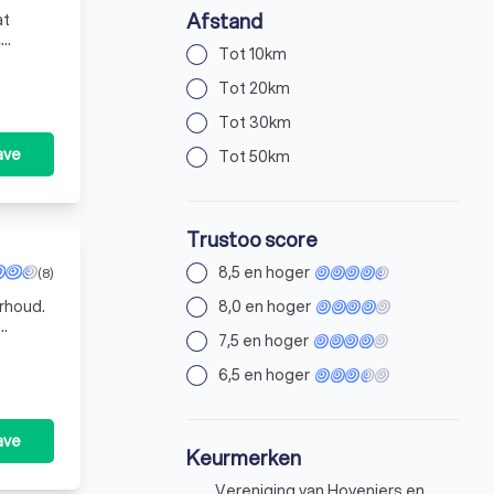
Afstand
at
,
Tot 10km
ar we
Tot 20km
Tot 30km
ave
Tot 50km
Trustoo score
8,5 en hoger
(8)
rhoud.
8,0 en hoger
7,5 en hoger
at
6,5 en hoger
ave
Keurmerken
Vereniging van Hoveniers en