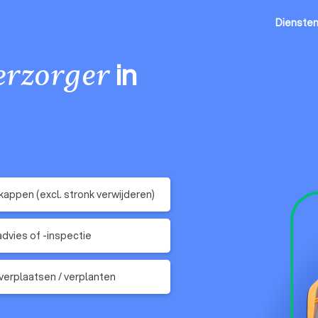
Dienste
in
rzorger
appen (excl. stronk verwijderen)
vies of -inspectie
erplaatsen / verplanten