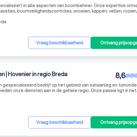
 specialiseert in alle aspecten van boombeheer. Onze expertise omv
aties, boomveiligheidscontroles, snoeien, kappen, vellen, rooien
n niet alleen deskundig door onze achtergrond en vakdiploma's, ma
eda
Vraag beschikbaarheid
Ontvang prijsopg
 | Hovenier in regio Breda
8,6
 gespecialiseerd bedrijf op het gebied van tuinaanleg en tuinonde
bieden onze diensten aan in de gehele regio. Onze passie ligt in het
ie volledig aansluiten op de wensen van onze klanten. Of het nu ga
Vraag beschikbaarheid
Ontvang prijsopg