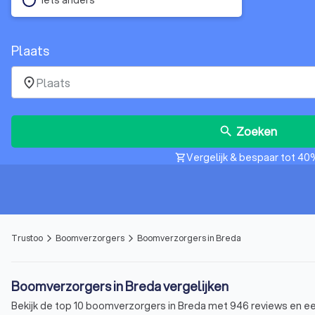
Plaats
place
Zoeken
search
Vergelijk & bespaar tot 40
shopping_cart
Trustoo
Boomverzorgers
Boomverzorgers in Breda
arrow_forward_ios
arrow_forward_ios
Boomverzorgers in Breda vergelijken
Bekijk de top 10 boomverzorgers in Breda met 946 reviews en een