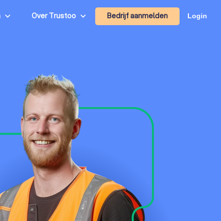
Bedrijf aanmelden
n
Over Trustoo
Login