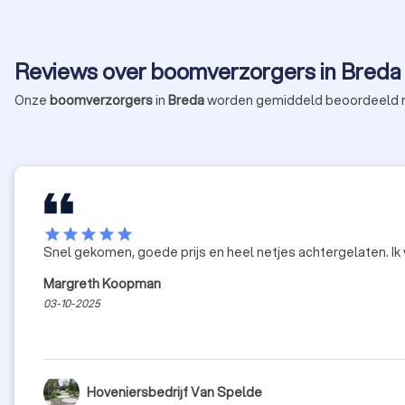
Reviews over boomverzorgers in Breda
Onze
boomverzorgers
in
Breda
worden gemiddeld beoordeeld
star
star
star
star
star
Snel
Margreth Koopman
03-10-2025
Hoveniersbedrijf Van Spelde