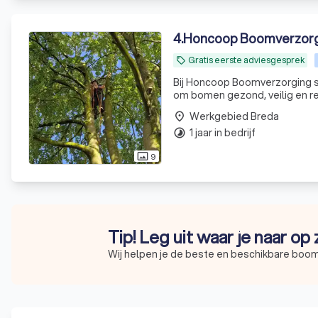
4
.
Honcoop Boomverzorg
Gratis eerste adviesgesprek
local_offer
Bij Honcoop Boomverzorging st
om bomen gezond, veilig en r
Werkgebied Breda
place
1 jaar in bedrijf
timelapse
9
photo_size_select_actual
Tip! Leg uit waar je naar op
Wij helpen je de beste en beschikbare boom