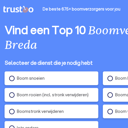
De beste 675+ boomverzorgers
voor jou
Vind een Top 10
Boomve
Breda
Selecteer de dienst die je nodig hebt
Boom snoeien
Boom k
Boom rooien (incl. stronk verwijderen)
Boomad
Boomstronk verwijderen
Boom v
Iets anders