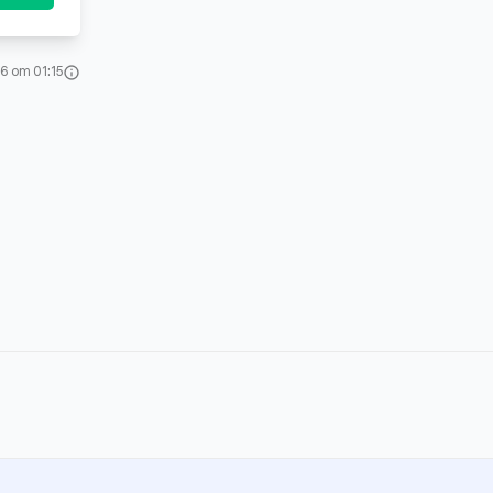
6 om 01:15
info