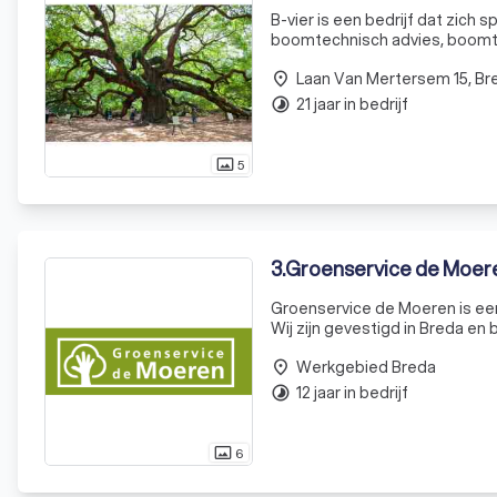
B-vier is een bedrijf dat zich
boomtechnisch advies, boomtax
planten en verplanten. We zij
Laan Van Mertersem 15, Br
blijve
place
21 jaar in bedrijf
timelapse
5
photo_size_select_actual
3
.
Groenservice de Moeren
Groenservice de Moeren is een
Wij zijn gevestigd in Breda en 
creëren van prachtige tuinen d
Werkgebied Breda
place
12 jaar in bedrijf
timelapse
6
photo_size_select_actual