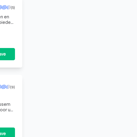
(5)
en en
 bieden
 pr
ave
(9)
ussem
voor uw
a
ave