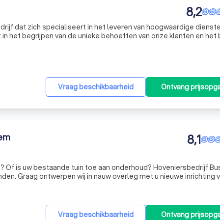
8,2
rijf dat zich specialiseert in het leveren van hoogwaardige dienst
t in het begrijpen van de unieke behoeften van onze klanten en het
ngen die hen helpen hun doelen te bereiken. Ons team van ervaren
Vraag beschikbaarheid
Ontvang prijsopg
sem
8,1
n? Of is uw bestaande tuin toe aan onderhoud? Hoveniersbedrijf B
nden. Graag ontwerpen wij in nauw overleg met u nieuwe inrichting 
fs gratis indien u de tuin eveneens door ons laat aanleggen. Voor 
Vraag beschikbaarheid
Ontvang prijsopg