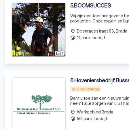
5
.
BOOMSUCCES
Wij zijn een toonaangevend bed
producten. Onze expertise lig
van op maat gemaakte oplossi
Doenradestraat 63, Breda
place
11 jaar in bedrijf
timelapse
7
photo_size_select_actual
6
.
Hoveniersbedrijf Bus
VHG Hovenier
grade
Bent u toe aan een nieuwe tui
neemt alle zorgen van u uit ha
tuin. Het ontwerp maken we zel
Werkgebied Breda
place
56 jaar in bedrijf
timelapse