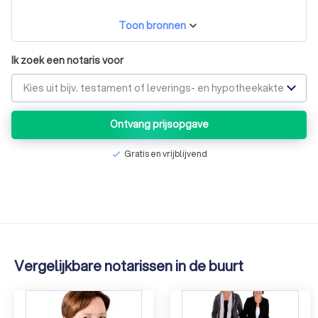
service en de beste prijs is de omgeving!
Toon bronnen
Ik zoek een notaris voor
Kies uit bijv. testament of leverings- en hypotheekakte
Ontvang prijsopgave
Gratis en vrijblijvend
check
Vergelijkbare notarissen in de buurt