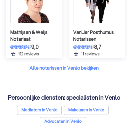
Mathijsen & Weijs
VanLier Posthumus
Notariaat
Notarissen
9,0
8,7
grade
grade
112
reviews
11
reviews
Alle notarissen in Venlo bekijken
Persoonlijke diensten: specialisten in Venlo
Mediators in Venlo
Makelaars in Venlo
Advocaten in Venlo