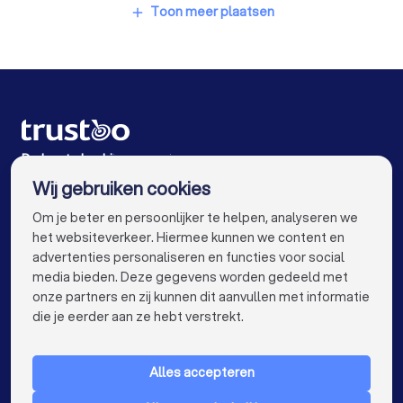
Notarissen in Amsterdam
Toon meer plaatsen
add
Notarissen in Rotterdam
Notarissen in Den Haag
Notarissen in Utrecht
Notarissen in Eindhoven
Notarissen in Tilburg
Notarissen in Groningen
Notarissen in Almere
Notarissen in Breda
De beste bedrijven voor jou
Wij gebruiken cookies
Notarissen in Nijmegen
Notarissen in Enschede
info@trustoo.nl
Om je beter en persoonlijker te helpen, analyseren we
Notarissen in Haarlem
Notarissen in Arnhem
het websiteverkeer. Hiermee kunnen we content en
advertenties personaliseren en functies voor social
Notarissen in Amersfoort
media bieden. Deze gegevens worden gedeeld met
onze partners en zij kunnen dit aanvullen met informatie
Notarissen in Apeldoorn
Notarissen in Den Bosch
keyboard_arrow_down
VOOR PARTICULIEREN
die je eerder aan ze hebt verstrekt.
Notarissen in Maastricht
Notarissen in Leiden
keyboard_arrow_down
VOOR BEDRIJVEN
Notarissen in Dordrecht
Alles accepteren
keyboard_arrow_down
OVER TRUSTOO