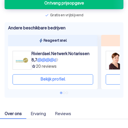
Ontvang prijsopgave
Gratis en vrijblijvend
check
Andere beschikbare bedrijven
Reageert snel
Rivierdael Netwerk Notarissen
M
8,7
9
20
reviews
grade
gra
Bekijk profiel
Over ons
Ervaring
Reviews