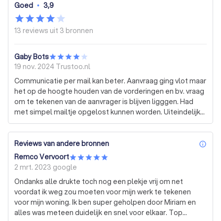
Goed
•
3,9
13 reviews uit
3 bronnen
Gaby Bots
19 nov. 2024
Trustoo.nl
Communicatie per mail kan beter. Aanvraag ging vlot maar
het op de hoogte houden van de vorderingen en bv. vraag
om te tekenen van de aanvrager is blijven ligggen. Had
met simpel mailtje opgelost kunnen worden. Uiteindelijke
verklaring lag te wachten.
Reviews van andere bronnen
inf
Remco Vervoort
2 mrt. 2023
google
Ondanks alle drukte toch nog een plekje vrij om net
voordat ik weg zou moeten voor mijn werk te tekenen
voor mijn woning. Ik ben super geholpen door Miriam en
alles was meteen duidelijk en snel voor elkaar. Top