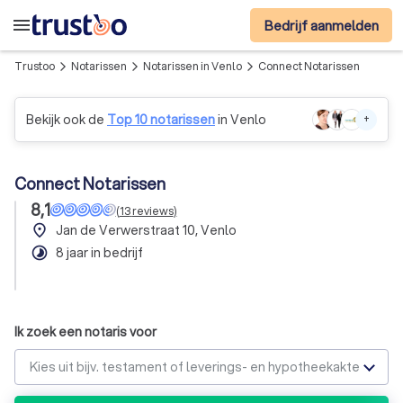
menu
Bedrijf aanmelden
Trustoo
Notarissen
Notarissen in Venlo
Connect Notarissen
arrow_forward_ios
arrow_forward_ios
arrow_forward_ios
Bekijk ook de
Top 10 notarissen
in Venlo
+
Connect Notarissen
8,1
(
13
reviews
)
place
Jan de Verwerstraat 10, Venlo
timelapse
8 jaar in bedrijf
Ik zoek een notaris voor
Kies uit bijv. testament of leverings- en hypotheekakte