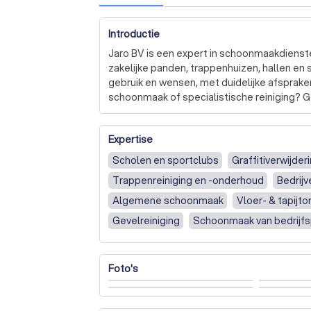
Introductie
Jaro BV is een expert in schoonmaakdiensten
zakelijke panden, trappenhuizen, hallen en
gebruik en wensen, met duidelijke afsprake
schoonmaak of specialistische reiniging? Gee
werken volgens de Arbo-regels en zijn trots
en continuïteit. Bent u benieuwd naar onze 
Expertise
Scholen en sportclubs
Graffitiverwijder
Trappenreiniging en -onderhoud
Bedrijv
Algemene schoonmaak
Vloer- & tapijt
Gevelreiniging
Schoonmaak van bedrijf
Foto's