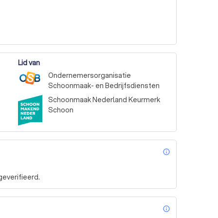
Lid van
Ondernemersorganisatie
Schoonmaak- en Bedrijfsdiensten
Schoonmaak Nederland Keurmerk
Schoon
info_outl
everifieerd.
info_outl