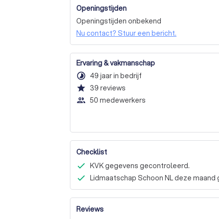
Openingstijden
Openingstijden onbekend
Nu contact? Stuur een bericht.
Ervaring & vakmanschap
timelapse
49 jaar in bedrijf
star
39
reviews
people_outline
50 medewerkers
Checklist
KVK gegevens gecontroleerd.
Lidmaatschap Schoon NL deze maand g
Reviews