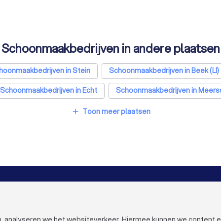
Schoonmaakbedrijven in andere plaatsen
hoonmaakbedrijven in Stein
Schoonmaakbedrijven in Beek (LI)
Schoonmaakbedrijven in Echt
Schoonmaakbedrijven in Meers
oonmaakbedrijven in Landgraaf
Schoonmaakbedrijven in Ams
Toon meer plaatsen
add
hoonmaakbedrijven in Utrecht
Schoonmaakbedrijven in Eindh
choonmaakbedrijven in Almere
Schoonmaakbedrijven in Bred
oonmaakbedrijven in Haarlem
Schoonmaakbedrijven in Arnhe
oonmaakbedrijven in Den Bosch
Schoonmaakbedrijven in Maa
VOOR BEDRIJVEN
OVER TRUST
Bedrijfsprofiel verwijderen
Over Trustoo
nmaakbedrijven in Dordrecht
Schoonmaakbedrijven in Zoete
Trustoo Top Pro
Werken bij Tr
en, analyseren we het websiteverkeer. Hiermee kunnen we content 