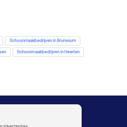
Schoonmaakbedrijven in Brunssum
sen
Schoonmaakbedrijven in Heerlen
terdam
Schoonmaakbedrijven in Rotterdam
oven
Schoonmaakbedrijven in Tilburg
a
Schoonmaakbedrijven in Nijmegen
m
Schoonmaakbedrijven in Amersfoort
stricht
Schoonmaakbedrijven in Leiden
OO
LAND
Nederland
rmeer
ustoo
België
en advertenties