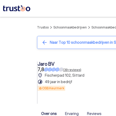
Trustoo
Schoonmaakbedrijven
Schoonmaakbedri
arrow_forward_ios
arrow_forward_ios
arrow_back
Naar Top 10 schoonmaakbedrijven in S
Jaro BV
7,8
(
39
reviews
)
place
Fischerpad 102, Sittard
timelapse
49 jaar in bedrijf
OSB Keurmerk
Over ons
Ervaring
Reviews