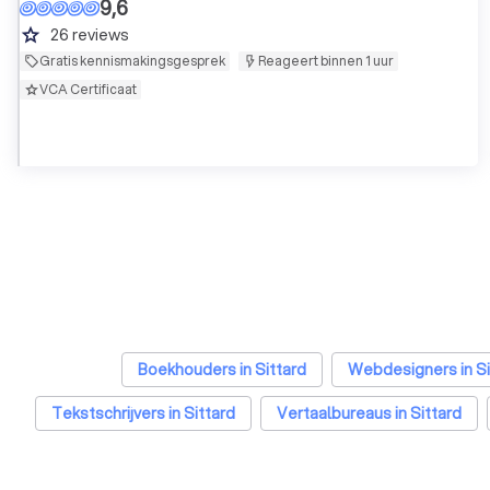
9,6
grade
26
reviews
Gratis kennismakingsgesprek
Reageert binnen 1 uur
VCA Certificaat
Boekhouders in Sittard
Webdesigners in Si
Tekstschrijvers in Sittard
Vertaalbureaus in Sittard