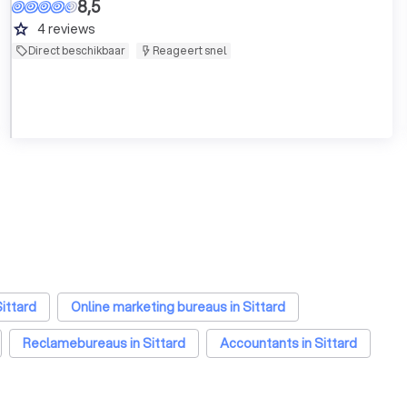
8,5
grade
4
reviews
Direct beschikbaar
Reageert snel
ittard
Online marketing bureaus in Sittard
Reclamebureaus in Sittard
Accountants in Sittard