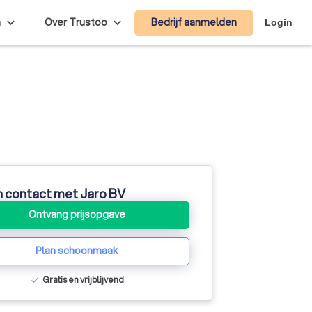
Bedrijf aanmelden
n
Over Trustoo
Login
n contact met Jaro BV
Ontvang prijsopgave
Plan schoonmaak
Gratis en vrijblijvend
check