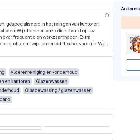
Andere b
info_outl
, gespecialiseerd in het reinigen van kantoren, 
 scholen. Wij stemmen onze diensten af op uw 
n over frequentie en werkzaamheden. Extra 
n probleem, wij plannen dit flexibel voor u in. Wij 
 op ons OSB-keurmerk, een garantie voor kwaliteit 
diensten? Vraag een vrijblijvende offerte aan.
ing
Vloerenreiniging en -onderhoud
en en kantoren
Glazenwassen
onderhoud
Glasbewassing / glazenwassen
spand