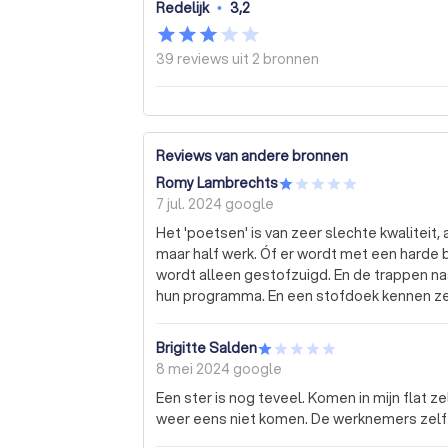
Redelijk
•
3,2
39 reviews uit
2 bronnen
Reviews van andere bronnen
Romy Lambrechts
7 jul. 2024
google
Het 'poetsen' is van zeer slechte kwaliteit, als ze al komen poetsen in het trappenhuis is het
maar half werk. Óf er wordt met een harde
wordt alleen gestofzuigd. En de trappen naar de kelders en de keldergangen bestaan niet in
hun programma. En een stofdoek kennen ze 
Brigitte Salden
8 mei 2024
google
Een ster is nog teveel. Komen in mijn flat
weer eens niet komen. De werknemers zelf h