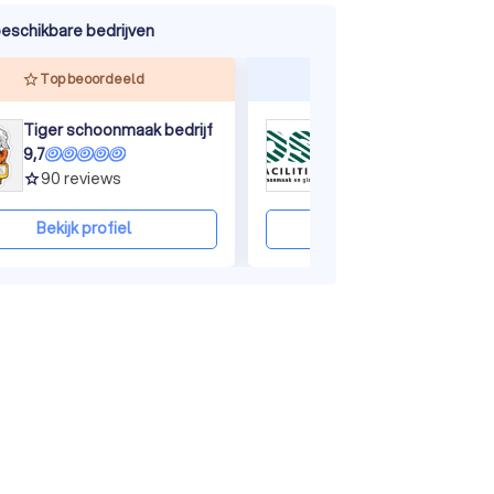
eschikbare bedrijven
ine
Top beoordeeld
Reageert snel
Tiger schoonmaak bedrijf
OSG Facilities B.V.
9,7
9,6
90
reviews
26
reviews
grade
grade
Bekijk profiel
Bekijk profiel