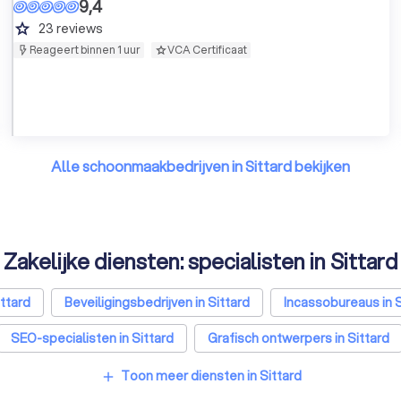
9,4
grade
23
reviews
Reageert binnen 1 uur
VCA Certificaat
Alle schoonmaakbedrijven in Sittard bekijken
Zakelijke diensten: specialisten in Sittard
ttard
Beveiligingsbedrijven in Sittard
Incassobureaus in S
SEO-specialisten in Sittard
Grafisch ontwerpers in Sittard
Toon meer diensten in Sittard
add