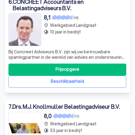
6
.
CONCREET Accountants en
Belastingadviseurs B.V.
8,1
(8)
Werkgebied Landgraaf
place
13 jaar in bedrijf
timelapse
Bij Concreet Adviseurs B.V. zijn wij uw betrouwbare
sparringpartner in de wereld van advies en ondersteuning.
Als een kleinschalige organisatie met een breed scala aan
expertise, combineren wij kwaliteit en ervaring met een
Prijsopgave
persoonlijke benadering. Wij richten ons op MKB-
ondernemingen, familiebedrij
Beschikbaarheid
7
.
Drs. M.J. Knollmuller Belastingadviseur B.V.
8,0
(1)
Werkgebied Landgraaf
place
33 jaar in bedrijf
timelapse