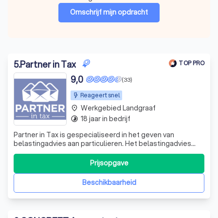
Omschrijf mijn opdracht
5
.
Partner in Tax
TOP PRO
9,0
(33)
Reageert snel
Werkgebied Landgraaf
place
18 jaar in bedrijf
timelapse
Partner in Tax is gespecialiseerd in het geven van
belastingadvies aan particulieren. Het belastingadvies
bestaat onder andere uit het invullen van aangiften
inkomstenbelasting, het aanvragen van toeslagen en het
Prijsopgave
schrijven van bezwaarschriften. Bij de advisering wordt
uiteraard niet alleen naar de h
Beschikbaarheid