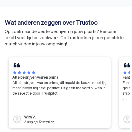
aansluiting bij Kifid garandeert
een onpartijdige behandeling van
klachten, als alternatief voor de
Wat anderen zeggen over Trustoo
rechter.
Op zoek naar de beste bedrijven in jouw plaats? Bespaar
jezelf veel tijd en zoekwerk. Op Trustoo kun jij een geschikte
match vinden in jouw omgeving!
star
star
star
star
star
star
sta
Alle bedrijven waren prima
Fanta
Alle bedrijven waren prima, dit maakt de keuze moeilijk,
Fanta
maar is voor mij heel positief. Dit geeft me vertrouwen in
gelat
de selectie door Trustpilot.
afspr
uit!
Wim V.
account_circle
account_circl
6 aug
op
Trustpilot