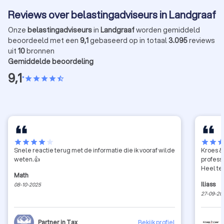
Reviews over belastingadviseurs in Landgraaf
Onze
belastingadviseurs
in
Landgraaf
worden gemiddeld
beoordeeld met een
9,1
gebaseerd op in totaal
3.095
reviews
uit
10
bronnen
Gemiddelde beoordeling
9,1
•
star
star
star
star
star_half
star
star
star
star
star
star
star
sta
Snele reactie terug met de informatie die ik vooraf wilde
Kroes & 
weten.👍
profess
Heel te
Math
Iliass
08-10-2025
27-09-20
Partner in Tax
Bekijk profiel