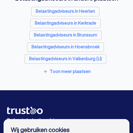
Personal trainers in Landgraaf
Belastingadviseurs in Heerlen
Diëtisten in Landgraaf
Belastingadviseurs in Kerkrade
Belastingadviseurs in Brunssum
Belastingadviseurs in Hoensbroek
Belastingadviseurs in Valkenburg (LI)
Belastingadviseurs in Sittard
Toon meer plaatsen
add
Belastingadviseurs in Geleen
Belastingadviseurs in Beek (LI)
Belastingadviseurs in Meerssen
Belastingadviseurs in Stein
De beste belastingadviseurs voor jou
Wij gebruiken cookies
Belastingadviseurs in Amsterdam