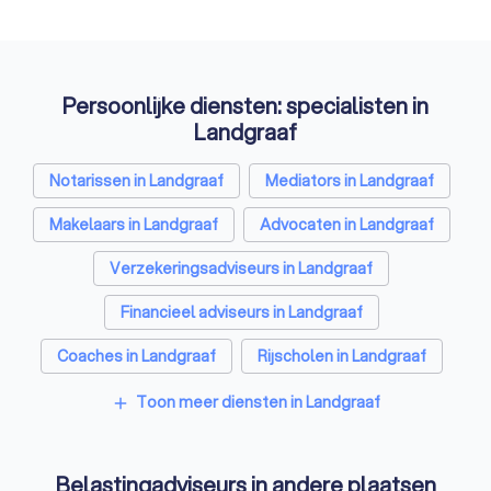
Persoonlijke diensten: specialisten in
Landgraaf
Notarissen in Landgraaf
Mediators in Landgraaf
Makelaars in Landgraaf
Advocaten in Landgraaf
Verzekeringsadviseurs in Landgraaf
Financieel adviseurs in Landgraaf
Coaches in Landgraaf
Rijscholen in Landgraaf
Relatietherapeuten in Landgraaf
Toon meer diensten in Landgraaf
add
Psychologen in Landgraaf
Belastingadviseurs in andere plaatsen
Hypotheekadviseurs in Landgraaf