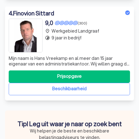
4
.
Finovion Sittard
9,0
(300)
Werkgebied Landgraaf
place
9 jaar in bedrijf
timelapse
Mijn naam is Hans Vreekamp en al meer dan 15 jaar
eigenaar van een administratiekantoor. Wij willen graag de
rechterhand van de ondernemer zijn en hem assisteren en
faciliteren om het beste uit zijn onderneming te halen. Om
Prijsopgave
het maximale er uit te halen is voor mij een click tussen
partijen onmisba
Beschikbaarheid
Tip! Leg uit waar je naar op zoek bent
Wij helpen je de beste en beschikbare
belastingadviseurs te vinden.