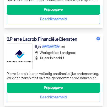
vertrouwen. Wij zijn gespecialiseerd in het bieden van de
beste prijs-kwaliteitverhouding, zonder dat u er omkijken
Prijsopgave
naar heeft. Of het nu gaat om gebeurtenissen rondom uw
huis of uw gezin,
Beschikbaarheid
3
.
Pierre Lacroix Financiële Diensten
9,5
(49)
Werkgebied Landgraaf
place
10 jaar in bedrijf
timelapse
Pierre Lacroix is een volledig onafhankelijke onderneming.
Wij doen zaken met diverse gerenommeerde banken en
verzekeraars. Hierdoor voorzien wij u van een uitstekend
advies. Onze werkwijze kenmerkt zich door een open en
Prijsopgave
heldere communicatie. Persoonlijk contact staat bij ons
hoog in het vaandel. U
Beschikbaarheid