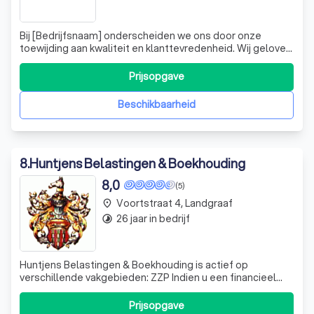
Bij [Bedrijfsnaam] onderscheiden we ons door onze
toewijding aan kwaliteit en klanttevredenheid. Wij geloven
dat elke klant unieke behoeften heeft, en daarom bieden
wij op maat gemaakte oplossingen die perfect aansluiten
Prijsopgave
bij jouw wensen. Ons team van ervaren professionals
staat klaar om je te onders
Beschikbaarheid
8
.
Huntjens Belastingen & Boekhouding
8,0
(5)
Voortstraat 4, Landgraaf
place
26 jaar in bedrijf
timelapse
Huntjens Belastingen & Boekhouding is actief op
verschillende vakgebieden: ZZP Indien u een financieel
professional kunt gebruiken in uw organisatie voor: het
begeleiden van uw personeel, het opstellen en
Prijsopgave