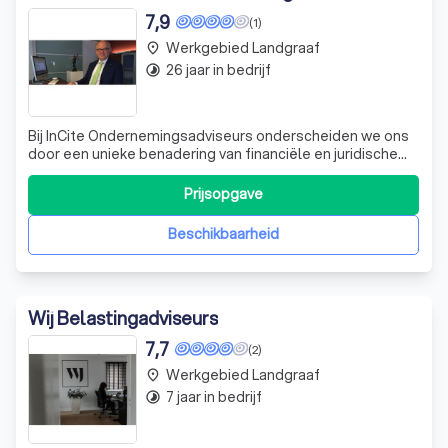
7,9
(1)
Werkgebied Landgraaf
place
26 jaar in bedrijf
timelapse
Bij InCite Ondernemingsadviseurs onderscheiden we ons
door een unieke benadering van financiële en juridische
vraagstukken. Wij begrijpen dat elk bedrijf, groot of klein,
zijn eigen uitdagingen kent. Daarom analyseren we
Prijsopgave
situaties vanuit een financieel-juridisch perspectief,
waarbij we altijd streve
Beschikbaarheid
Wij Belastingadviseurs
7,7
(2)
Werkgebied Landgraaf
place
7 jaar in bedrijf
timelapse