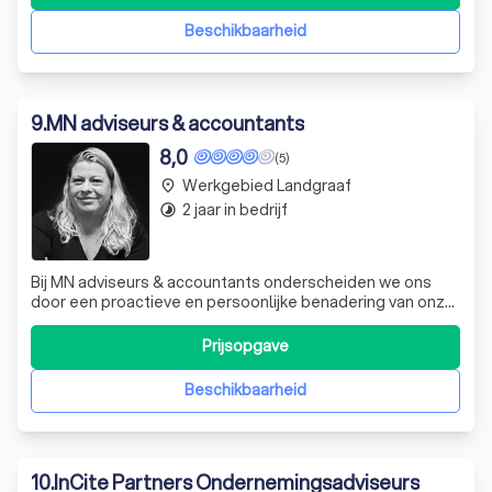
beoordelen van uw jaarrekeningen en jaarverslagen,
opzetten en onderhouden van uw planning & c
Beschikbaarheid
9
.
MN adviseurs & accountants
8,0
(5)
Werkgebied Landgraaf
place
2 jaar in bedrijf
timelapse
Bij MN adviseurs & accountants onderscheiden we ons
door een proactieve en persoonlijke benadering van onze
klanten. Wij zijn geen traditionele accountants; wij zijn uw
strategische partners in het ondernemerschap. Met een
Prijsopgave
team van hooggekwalificeerde professionals staan we
klaar om u te ondersteune
Beschikbaarheid
10
.
InCite Partners Ondernemingsadviseurs