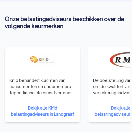
Onze belastingadviseurs beschikken over de
volgende keurmerken
Kifid behandelt klachten van
De doelstelling van
consumenten en ondernemers
om de kwaliteit van
tegen financiële dienstverleners
verzekeringsadvies
die zijn aangesloten bij het
ondernemers en par
klachteninstituut. Financieel
een hoog niveau te
Bekijk alle Kifid
Bekijk alle
adviseurs en
te houden. Hiertoe z
belastingadviseurs in Landgraaf
belastingadviseurs
verzekeringsagenten
inhoudelijke en pro
aangesloten bij Kifid laten zien
criteria vastgestel
dat de klant centraal staat. De
RMiA moet voldoen