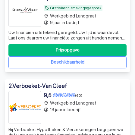
Gratis kennismakingsgesprek
local_offer
Werkgebied Landgraaf
place
9 jaar in bedrijf
timelapse
Uw financiën uitstekend geregeld. Uw tijd is waardevol.
Laat ons daarom uw financiële zorgen uit handen nemen.
De experts van KroessVisser beheren al uw financiële
processen van A tot Z, zodat u met een gerust hart kunt
Prijsopgave
ondernemen. KroessVisser | Finance - Tax - Advisory ☎️
Plan een GRATIS ADVIES
Beschikbaarheid
2
.
Verboeket-Van Cleef
9,5
(60)
Werkgebied Landgraaf
place
18 jaar in bedrijf
timelapse
Bij Verboeket Hypotheken & Verzekeringen begrijpen we
dat u op zoek bent naar financieel advies waar u op kunt