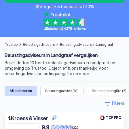
Vergelijk & bespaar tot 40%
shopping_cart
Uitstekend
|
4378
reviews
Trustoo
Belastingadviseurs
Belastingadviseurs in Landgraaf
arrow_forward_ios
arrow_forward_ios
Belastingadviseurs in Landgraaf vergelijken
Bekijk de top 10 beste belastingadviseurs in Landgraaf en
omgeving op Trustoo. Objectief & onafhankelijk. Voor
belastingadvies, belastingaangifte en meer.
Alle diensten
Belastingadvies
(
10
)
Belastingaangifte
(
8
)
filter_list
Filters
1
.
Kroess & Visser
TOP PRO
9,9
(222)