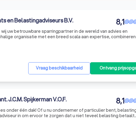
 en Belastingadviseurs B.V.
8,1
jn wij uw betrouwbare sparringpartner in de wereld van advies en
chalige organisatie met een breed scala aan expertise, combineren 
 persoonlijke benadering. Wij richten ons op MKB-ondernemingen,
Vraag beschikbaarheid
Ontvang prijsopg
nt. J.C.M. Spijkerman V.O.F.
8,1
rnemer of particulier bent, belasting
dviseur in om ervoor te zorgen dat u niet teveel belasting betaalt.
iekantoor J.C.M Spijkerman V.O.F te Brunssum verstrekt fiscale adv