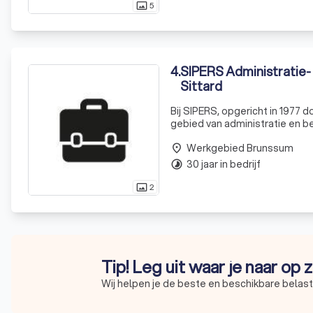
5
photo_size_select_actual
4
.
SIPERS Administratie-
Sittard
Bij SIPERS, opgericht in 1977 
gebied van administratie en b
onze klanten in Geleen, Sitta
Werkgebied Brunssum
place
30 jaar in bedrijf
timelapse
2
photo_size_select_actual
Tip! Leg uit waar je naar op
Wij helpen je de beste en beschikbare belast