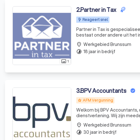
2
.
Partner in Tax
Reageert snel
Partner in Tax is gespecialise
bestaat onder andere uit het 
het schrijven van bezwaarschrif
Werkgebied Brunssum
place
18 jaar in bedrijf
timelapse
1
photo_size_select_actual
3
.
BPV Accountants
AFM Vergunning
grade
Welkom bij BPV Accountants, u
dienstverlening. Wij zijn mee
Werkgebied Brunssum
place
30 jaar in bedrijf
timelapse