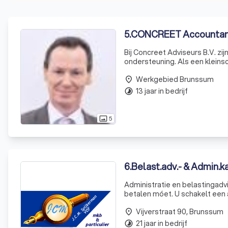
5
.
CONCREET Accountants
Bij Concreet Adviseurs B.V. zi
ondersteuning. Als een kleins
kwaliteit en ervaring met een
Werkgebied Brunssum
familiebedrij
place
13 jaar in bedrijf
timelapse
5
photo_size_select_actual
6
.
Belast.adv.- & Admin.ka
Administratie en belastingadvies onder één dak! Of u nu onde
betalen móet. U schakelt een a
Belastingadvies & Administrat
Vijverstraat 90, Brunssum
place
21 jaar in bedrijf
timelapse