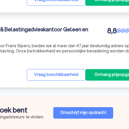
 & Belastingadvieskantoor Geleen en
8,8
door Frans Sipers, bieden we al meer dan 47 jaar deskundig advies o
elasting. Onze betrokkenheid en persoonlijke benadering worden d
rd en omgeving zeer gewaardeerd. Sinds 2011 neem ik, Cyrano Siper
Vraag beschikbaarheid
Ontvang prijsopg
 zoek bent
Omschrijf mijn opdracht
ingadviseurs te vinden.