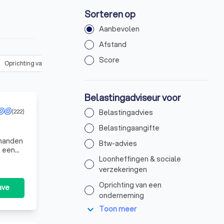
Sorteren op
Aanbevolen
Afstand
Score
Oprichting van een onderneming
(
3
)
Jaarrekening opstellen
(
6
)
Belastingadviseur voor
(222)
Belastingadvies
Belastingaangifte
Btw-advies
t een
Loonheffingen & sociale
verzekeringen
Oprichting van een
ave
onderneming
expand_more
Toon meer