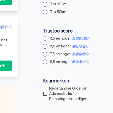
Tot 30km
Tot 50km
(31)
Trustoo score
8,5 en hoger
p het
oor
8,0 en hoger
s, met
7,5 en hoger
6,5 en hoger
ave
Keurmerken
Nederlandse Orde van
check_box_outline_blank
Administratie- en
Belastingdeskundigen