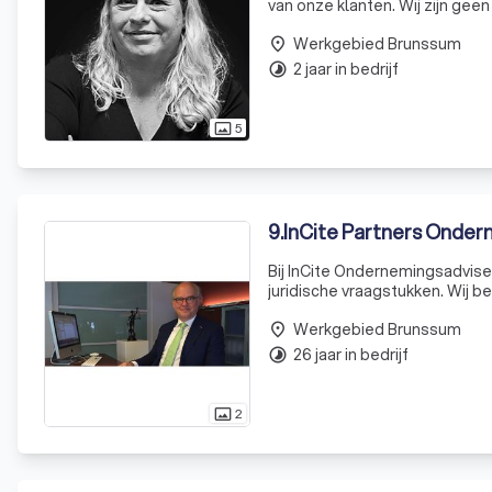
van onze klanten. Wij zijn geen
ondernemerschap. Met een tea
Werkgebied Brunssum
ondersteune
place
2 jaar in bedrijf
timelapse
5
photo_size_select_actual
9
.
InCite Partners Onder
Bij InCite Ondernemingsadvise
juridische vraagstukken. Wij be
analyseren we situaties vanuit 
Werkgebied Brunssum
place
26 jaar in bedrijf
timelapse
2
photo_size_select_actual