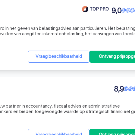
9,0
TOP PRO
erd in het geven van belastingadvies aan particulieren. Het belastin
invullen van aangiften inkomstenbelasting, het aanvragen van toes
ten. Bij de advisering wordt uiteraard niet alleen naar de h
Vraag beschikbaarheid
Ontvang prijsopg
8,9
w partner in accountancy, fiscaal advies en administratieve
denkers en bieden toegevoegde waarde op strategisch financieel g
Vraag beschikbaarheid
Ontvang prijsopg