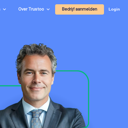
Bedrijf aanmelden
n
Over Trustoo
Login