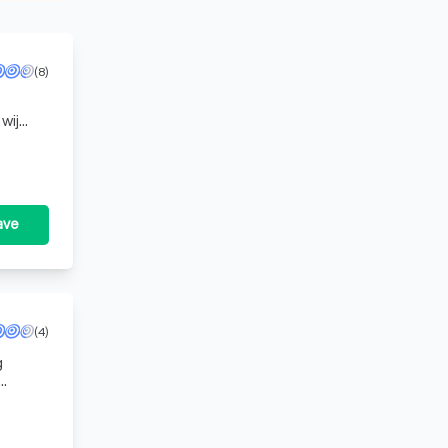
(8)
wij
ave
(4)
iezen,