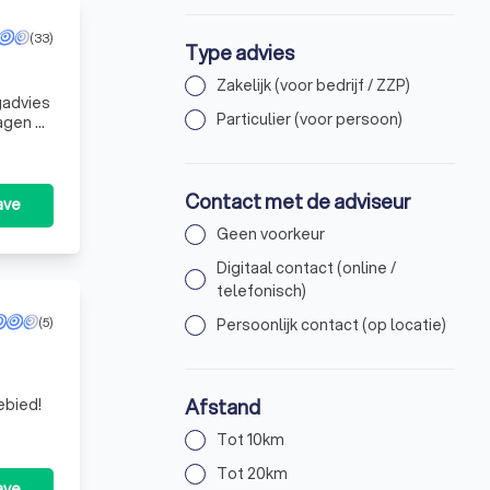
(33)
Type advies
Zakelijk (voor bedrijf / ZZP)
gadvies
Particulier (voor persoon)
lagen en
Contact met de adviseur
ave
Geen voorkeur
Digitaal contact (online /
telefonisch)
(5)
Persoonlijk contact (op locatie)
Afstand
ebied!
Tot 10km
Tot 20km
ave