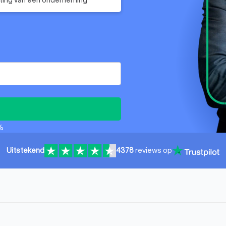
%
Uitstekend
4378
reviews op