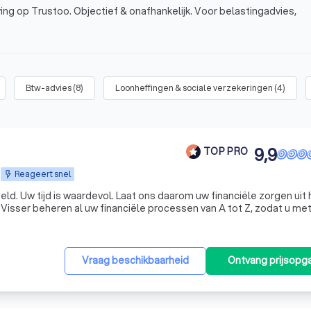
ng op Trustoo. Objectief & onafhankelijk. Voor belastingadvies,
Btw-advies
(
8
)
Loonheffingen & sociale verzekeringen
(
4
)
9,9
TOP PRO
Reageert snel
en uit handen
isser beheren al uw financiële processen van A tot Z, zodat u me
gerust hart kunt ondernemen. KroessVisser | Finance - Tax - Advisory ☎️ Plan een GRATIS ADVIES
Vraag beschikbaarheid
Ontvang prijsopg