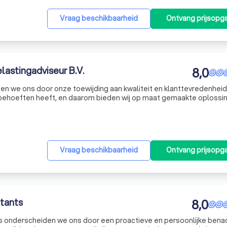
Vraag beschikbaarheid
Ontvang prijsopg
elastingadviseur B.V.
8,0
en we ons door onze toewijding aan kwaliteit en klanttevredenheid.
e behoeften heeft, en daarom bieden wij op maat gemaakte oplossi
w wensen. Ons team van ervaren professionals staat klaar om je te 
Vraag beschikbaarheid
Ontvang prijsopg
tants
8,0
ts onderscheiden we ons door een proactieve en persoonlijke bena