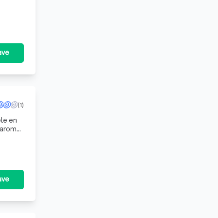
ave
(1)
le en
Daarom
ave