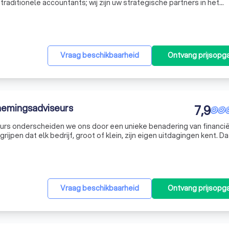
 traditionele accountants; wij zijn uw strategische partners in het
m van hooggekwalificeerde professionals staan we klaar om u te
Vraag beschikbaarheid
Ontvang prijsopg
nemingsadviseurs
7,9
urs onderscheiden we ons door een unieke benadering van financië
grijpen dat elk bedrijf, groot of klein, zijn eigen uitdagingen kent. 
een financieel-juridisch perspectief, waarbij we altijd streve
Vraag beschikbaarheid
Ontvang prijsopg