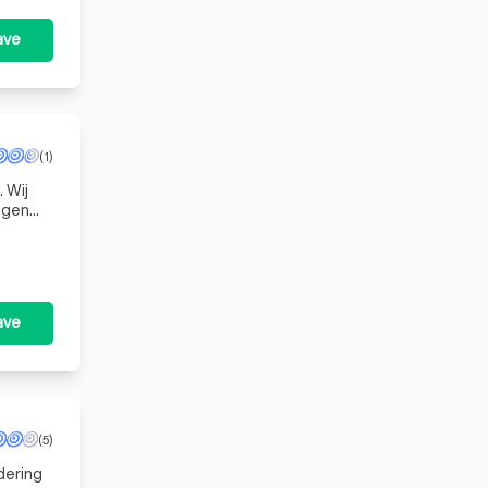
ave
(1)
 Wij
ngen
onders
ave
(5)
dering