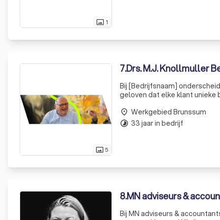
1
photo_size_select_actual
7
.
Drs. M.J. Knollmuller B
Bij [Bedrijfsnaam] onderscheid
geloven dat elke klant uniek
die perfect aansluiten bij jou
Werkgebied Brunssum
place
33 jaar in bedrijf
timelapse
5
photo_size_select_actual
8
.
MN adviseurs & accoun
Bij MN adviseurs & accountan