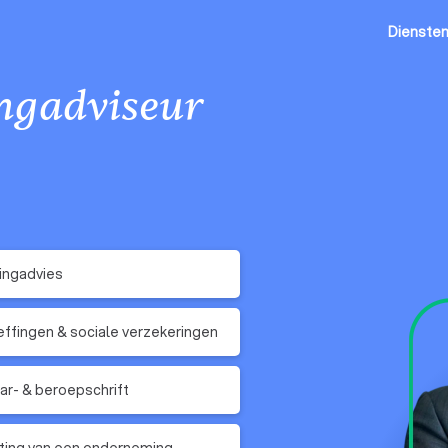
Dienste
ingadviseur
ingadvies
ffingen & sociale verzekeringen
r- & beroepschrift
ting van een onderneming