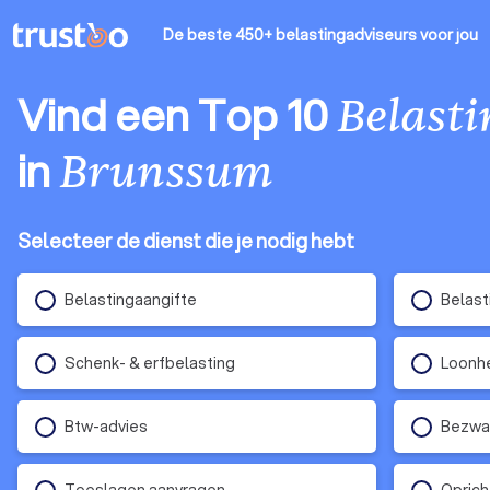
De beste 450+ belastingadviseurs
voor jou
Vind een Top 10
Belast
in
Brunssum
Selecteer de dienst die je nodig hebt
Belastingaangifte
Belast
Schenk- & erfbelasting
Loonhe
Btw-advies
Bezwaa
Toeslagen aanvragen
Oprich