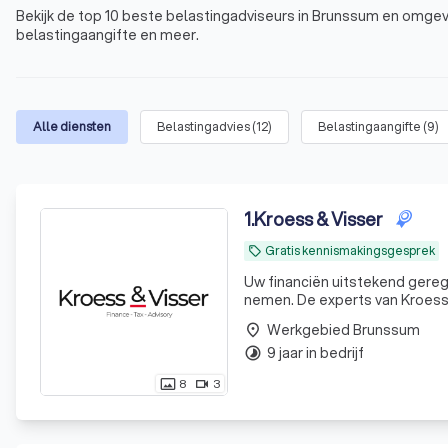
Bekijk de top 10 beste belastingadviseurs in Brunssum en omgevi
belastingaangifte en meer.
Alle diensten
Belastingadvies
(
12
)
Belastingaangifte
(
9
)
1
.
Kroess & Visser
Gratis kennismakingsgesprek
local_offer
Uw financiën uitstekend geregeld. Uw tijd is waardevol. Laat ons daarom uw financiële zorg
nemen. De experts van KroessV
Werkgebied Brunssum
place
9 jaar in bedrijf
timelapse
8
3
photo_size_select_actual
videocam