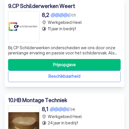
9
.
CP Schilderwerken Weert
8,2
(7)
Werkgebied Heel
place
11 jaar in bedrijf
timelapse
Bij CP Schilderwerken onderscheiden we ons door onze
jarenlange ervaring en passie voor het schildersvak. Als
een gerenommeerd schildersbedrijf in de regio Weert,
combineren we vakmanschap met een scherp oog voor
Prijsopgave
stijl en kwaliteit. Met meer dan 42 jaar ervaring bieden we
een breed scala aan dienste
Beschikbaarheid
10
.
HB Montage Techniek
8,1
(4)
Werkgebied Heel
place
24 jaar in bedrijf
timelapse