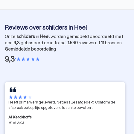
Reviews over schilders in Heel
Onze
schilders
in
Heel
worden gemiddeld beoordeeld met
een
9,3
gebaseerd op in totaal
1.580
reviews uit
11
bronnen
Gemiddelde beoordeling
9,3
•
star
star
star
star
star_half
star
star
star
star
star
Heeft prima werk geleverd. Netjes alles afgedekt. Conform de
afspraak ook op tijd opgeleverd Is aan te bevelen l.
Al Kerckhoffs
15-10-2025