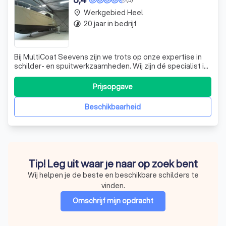
Werkgebied Heel
place
20 jaar in bedrijf
timelapse
Bij MultiCoat Seevens zijn we trots op onze expertise in
schilder- en spuitwerkzaamheden. Wij zijn dé specialist in
het schilderen van jachten, het aanbrengen van coatings
en het uitvoeren van oppervlaktebehandelingen. Of het nu
Prijsopgave
gaat om het schilderen van de binnen- en buitenkant van
woningen of het
Beschikbaarheid
Tip! Leg uit waar je naar op zoek bent
Wij helpen je de beste en beschikbare schilders te
vinden.
Omschrijf mijn opdracht