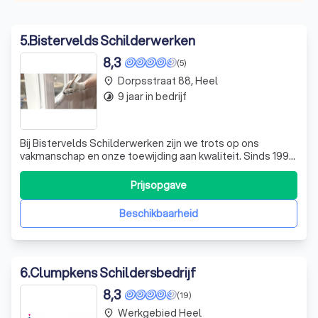
5
.
Bistervelds Schilderwerken
8,3
(5)
Dorpsstraat 88, Heel
place
9 jaar in bedrijf
timelapse
Bij Bistervelds Schilderwerken zijn we trots op ons
vakmanschap en onze toewijding aan kwaliteit. Sinds 1994
zijn we een vertrouwd adres voor binnen- en
buitenschilderwerken in Maaseik en de omliggende regio.
Prijsopgave
Onze expertise in oude schildertechnieken, zoals
colorwashing en hout- en marmerimitatie, s
Beschikbaarheid
6
.
Clumpkens Schildersbedrijf
8,3
(19)
Werkgebied Heel
place