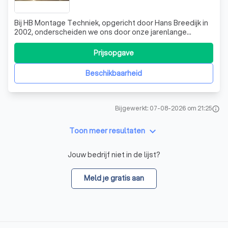
Bij HB Montage Techniek, opgericht door Hans Breedijk in
2002, onderscheiden we ons door onze jarenlange
ervaring en toewijding aan kwaliteit. Sinds 2012 opereren
we volledig zelfstandig en bieden we een breed scala aan
Prijsopgave
voegafdichtingen aan. Of het nu gaat om het afdichten
van tegelwerken, sanitair,
Beschikbaarheid
Bijgewerkt: 07-08-2026 om 21:25
info
keyboard_arrow_down
Toon meer resultaten
Jouw bedrijf niet in de lijst?
Meld je gratis aan