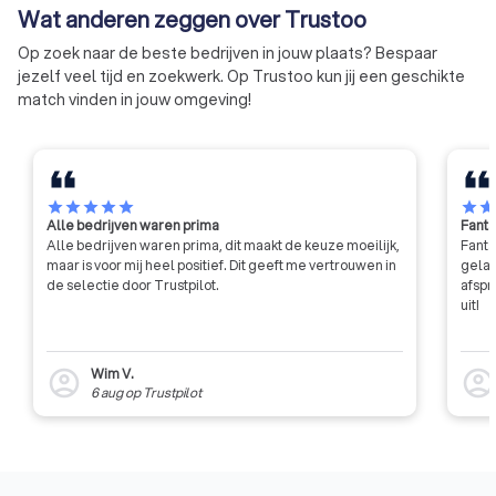
Wat anderen zeggen over Trustoo
Op zoek naar de beste bedrijven in jouw plaats? Bespaar
jezelf veel tijd en zoekwerk. Op Trustoo kun jij een geschikte
match vinden in jouw omgeving!
star
star
star
star
star
star
sta
Alle bedrijven waren prima
Fanta
Alle bedrijven waren prima, dit maakt de keuze moeilijk,
Fanta
maar is voor mij heel positief. Dit geeft me vertrouwen in
gelat
de selectie door Trustpilot.
afspr
uit!
Wim V.
account_circle
account_circl
6 aug
op
Trustpilot