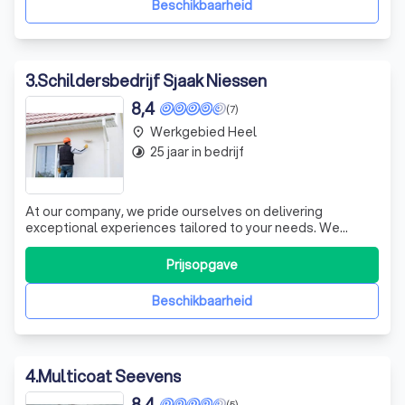
Beschikbaarheid
3
.
Schildersbedrijf Sjaak Niessen
8,4
(7)
Werkgebied Heel
place
25 jaar in bedrijf
timelapse
At our company, we pride ourselves on delivering
exceptional experiences tailored to your needs. We
harness cutting-edge technologies, including cookies, to
enhance your interaction with our services. By consenting
Prijsopgave
to these technologies, you enable us to process valuable
data, such as your browsing
Beschikbaarheid
4
.
Multicoat Seevens
8,4
(5)