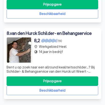
aanpak en uitstekende service, zowel voor particulieren
Prijsopgave
als bedrijven. Of het nu gaat om binnen- of
buitenschilderwerk, wij staan voor u klaar
Beschikbaarheid
8
.
van den Hurck Schilder- en Behangservice
8,2
(6)
Werkgebied Heel
place
14 jaar in bedrijf
timelapse
Bent u op zoek naar een allround kwaliteitsschilder...? Bij
Schilder- & Behangservice van den Hurck uit Weert -
Limburg bent u aan het juiste adres. Van
binnenschilderwerk, buitenschilderwerk en behangen tot
Prijsopgave
renovatie en nieuwbouw, met Schilder- & Behangservice
van den Hurck haalt u de juiste expert
Beschikbaarheid