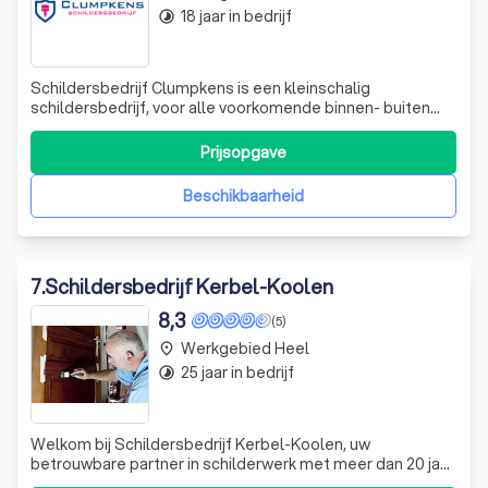
18 jaar in bedrijf
timelapse
Schildersbedrijf Clumpkens is een kleinschalig
schildersbedrijf, voor alle voorkomende binnen- buiten
schilderwerkzaamheden. De doelstelling van mijn bedrijf
is het leveren van kwalitatief goed schilderwerk met een
Prijsopgave
goede prijs/kwaliteitverhouding. Samen met een ervaren
en goed gemotiveerde werknemer
Beschikbaarheid
7
.
Schildersbedrijf Kerbel-Koolen
8,3
(5)
Werkgebied Heel
place
25 jaar in bedrijf
timelapse
Welkom bij Schildersbedrijf Kerbel-Koolen, uw
betrouwbare partner in schilderwerk met meer dan 20 jaar
ervaring. Wij onderscheiden ons door onze persoonlijke