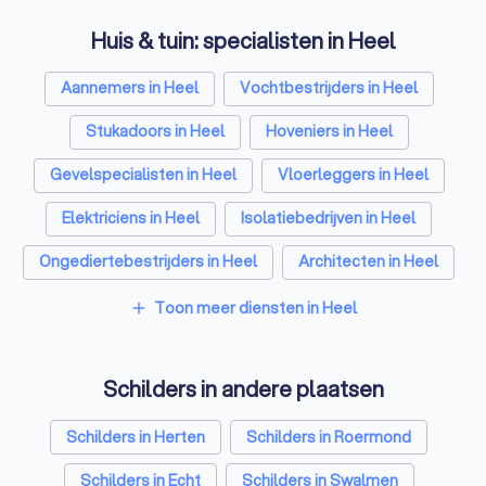
Huis & tuin: specialisten in Heel
Aannemers in Heel
Vochtbestrijders in Heel
Stukadoors in Heel
Hoveniers in Heel
Gevelspecialisten in Heel
Vloerleggers in Heel
Elektriciens in Heel
Isolatiebedrijven in Heel
Ongediertebestrijders in Heel
Architecten in Heel
Zonwering specialisten in Heel
Toon meer diensten in Heel
add
Badkamer installateurs in Heel
Schilders in andere plaatsen
Traprenovatie bedrijven in Heel
Schoorsteenvegers in Heel
Schilders in Herten
Schilders in Roermond
Hekwerkspecialisten in Heel
Schilders in Echt
Schilders in Swalmen