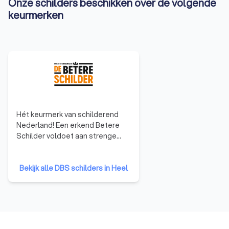
Onze schilders beschikken over de volgende
keurmerken
Hét keurmerk van schilderend
Nederland! Een erkend Betere
Schilder voldoet aan strenge
toelatingseisen en geeft
opdrachtgevers de garantie dat
ze gekozen hebben voor een
Bekijk alle DBS schilders in Heel
echte vakman. Die trots is op zijn
vak en gaat voor het beste
resultaat. Omdat ze ons motto
onderschrijven: TROTS OP ONS
VAK!