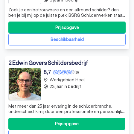
3 jaar in bedrijf
timelapse
Waarom een professionele schilder in
Zoek je een betrouwbare en een allround schilder? dan
Heel inhuren?
ben je bij mij op de juiste plek! BSRG Schilderwerken staat
in voor het leveren van kwaliteit en vakmanschap.
Welke soorten schilderwerk zijn er?
Prijsopgave
Ontdek de mogelijkheden
Beschikbaarheid
Wat kost een schilder?
2
.
Edwin Govers Schildersbedrijf
8,7
(8)
Werkgebied Heel
place
23 jaar in bedrijf
timelapse
Met meer dan 25 jaar ervaring in de schilderbranche,
onderscheid ik mij door een professionele en persoonlijke
aanpak. Bij Edwin Govers Schilderwerken staat kwaliteit
voorop. Of het nu gaat om binnen- of buitenschilderwerk,
Prijsopgave
ik zorg ervoor dat elke klus met oog voor detail en
vakmanschap wordt uitgev