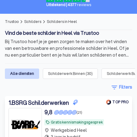
Uitstekend
|
4377
reviews
Trustoo
Schilders
Schilders in Heel
arrow_forward_ios
arrow_forward_ios
Vind de beste schilder in Heel via Trustoo
Bij Trustoo hoef je je geen zorgen te maken over het vinden
van een betrouwbare en professionele schilder in Heel. Of je
nu een particulier bent en je huis wil laten schilderen of een
bedrijfseigenaar die een professionele uitstraling nastreeft.
Trustoo biedt een selectie van ervaren schilders in Heel die
Alle diensten
Schilderwerk Binnen
(
30
)
Schilderwerk Bu
vakkundig werk leveren en betrouwbaar zijn. Of het nu gaat
om het schilderen van muren, plafonds, kozijnen of gevels,
filter_list
Filters
onze schilders beschikken over de nodige expertise en
vaardigheden om jouw project tot in de puntjes af te werken.
Schilder in Heel inschakelen voor jouw
1
.
BSRG Schilderwerken
TOP PRO
project
9,8
(21)
Wat is een schilder? Ontdek de
Gratis kennismakingsgesprek
local_offer
veelzijdigheid van het vak
Werkgebied Heel
place