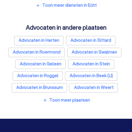
Hypotheekadviseurs in Echt
Toon meer diensten in Echt
add
Personal trainers in Echt
Diëtisten in Echt
Advocaten in andere plaatsen
Advocaten in Herten
Advocaten in Sittard
Advocaten in Roermond
Advocaten in Swalmen
Advocaten in Geleen
Advocaten in Stein
Advocaten in Roggel
Advocaten in Beek (LI)
Advocaten in Brunssum
Advocaten in Weert
Advocaten in Amsterdam
Toon meer plaatsen
add
Advocaten in Rotterdam
Advocaten in Den Haag
Advocaten in Utrecht
Advocaten in Eindhoven