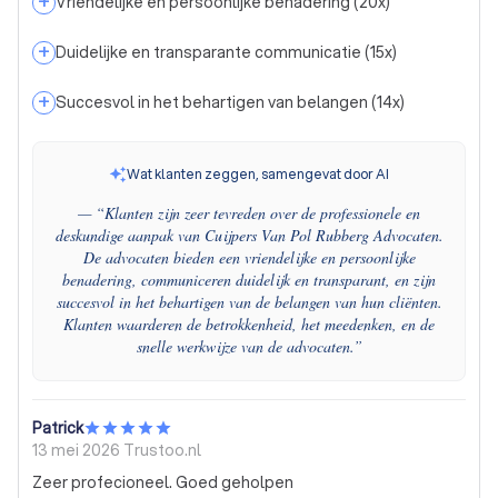
+
Vriendelijke en persoonlijke benadering
(
20
x)
+
Duidelijke en transparante communicatie
(
15
x)
+
Succesvol in het behartigen van belangen
(
14
x)
Wat klanten zeggen, samengevat door AI
— “
Klanten zijn zeer tevreden over de professionele en
deskundige aanpak van Cuijpers Van Pol Rubberg Advocaten.
De advocaten bieden een vriendelijke en persoonlijke
benadering, communiceren duidelijk en transparant, en zijn
succesvol in het behartigen van de belangen van hun cliënten.
Klanten waarderen de betrokkenheid, het meedenken, en de
snelle werkwijze van de advocaten.
”
Patrick
13 mei 2026
Trustoo.nl
Zeer profecioneel. Goed geholpen