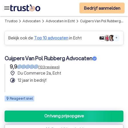
menu
Bedrijf aanmelden
Trustoo
Advocaten
Advocaten in Echt
Cuijpers Van Pol Rubberg Advocaten
arrow_forward_ios
arrow_forward_ios
arrow_forward_ios
Bekijk ook de
Top 10 advocaten
in Echt
+
Cuijpers Van Pol Rubberg Advocaten
9,9
(
103
reviews
)
place
Du Commerce 2a, Echt
timelapse
12 jaar in bedrijf
Reageert snel
Ontvang prijsopgave