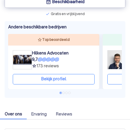
Beschikbaarheid
event_available
Gratis en vrijblijvend
check
Andere beschikbare bedrijven
Top beoordeeld
Hilkens Advocaten
D
9,7
1
173
reviews
grade
gra
Bekijk profiel
Over ons
Ervaring
Reviews