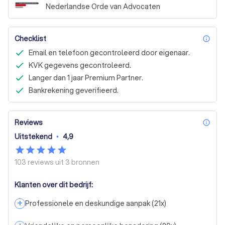
Nederlandse Orde van Advocaten
Checklist
inf
Email en telefoon gecontroleerd door eigenaar.
KVK gegevens gecontroleerd.
Langer dan 1 jaar Premium Partner.
Bankrekening geverifieerd.
Reviews
inf
Uitstekend
•
4,9
103 reviews uit
3 bronnen
Klanten over dit bedrijf:
+
Professionele en deskundige aanpak
(
21
x)