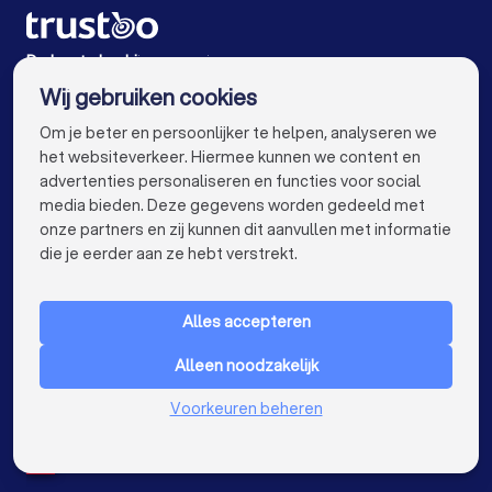
Advocaten in Tilburg
Advocaten in Groningen
Advocaten in Almere
Advocaten in Breda
De beste bedrijven voor jou
Wij gebruiken cookies
Advocaten in Nijmegen
Advocaten in Enschede
info@trustoo.nl
Om je beter en persoonlijker te helpen, analyseren we
Advocaten in Haarlem
Advocaten in Arnhem
het websiteverkeer. Hiermee kunnen we content en
advertenties personaliseren en functies voor social
Advocaten in Amersfoort
media bieden. Deze gegevens worden gedeeld met
onze partners en zij kunnen dit aanvullen met informatie
Advocaten in Apeldoorn
Advocaten in Den Bosch
keyboard_arrow_down
VOOR PARTICULIEREN
die je eerder aan ze hebt verstrekt.
Advocaten in Maastricht
Advocaten in Leiden
keyboard_arrow_down
VOOR BEDRIJVEN
Advocaten in Dordrecht
Alles accepteren
keyboard_arrow_down
OVER TRUSTOO
Advocaten in Zoetermeer
Alleen noodzakelijk
LAND
Nederland
Voorkeuren beheren
België
Duitsland
Spanje