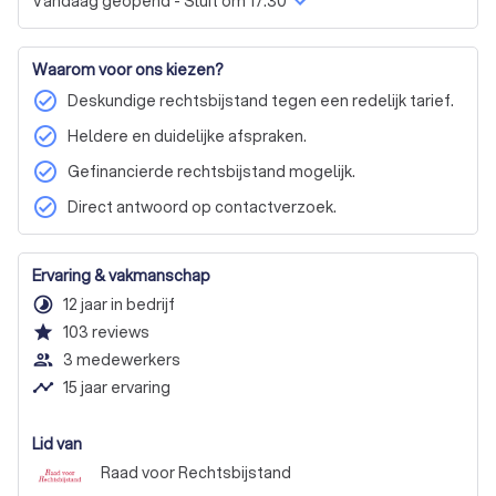
Vandaag geopend - Sluit om 17:30
Military criminal law (criminal offences by military
personnel)
Waarom voor ons kiezen?
check_circle
Deskundige rechtsbijstand tegen een redelijk tarief.
check_circle
Heldere en duidelijke afspraken.
check_circle
Gefinancierde rechtsbijstand mogelijk.
check_circle
Direct antwoord op contactverzoek.
Ervaring & vakmanschap
timelapse
12 jaar in bedrijf
star
103
reviews
people_outline
3 medewerkers
timeline
15 jaar ervaring
Lid van
Raad voor Rechtsbijstand