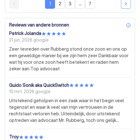
1
2
3
...
7
Reviews van andere bronnen
inf
Patrick Jolanda
21 jun. 2026
google
Zeer tevreden over Rubberg stond onze zoon en ons op
een geweldige manier bij we zijn hem zeer Dankbaar voor
wat hij voor onze zoon heeft betekent en raden hem
zeker aan.Top advocaat
Guido Sonik aka QuickSwitch
10 mrt. 2026
google
Uitstekend geholpen in een zaak waar in het begin veel
tegenzat en waar ik veel van mijn vertrouwen in de
rechtstaat verloren heb. Uiteindelijk, door uitstekend
optreden van advocaat Mr. Rubberg, toch ons gelijk
behaald, terwijl ik er al niet meer in geloofde. Nogmaals
dank!
Troy