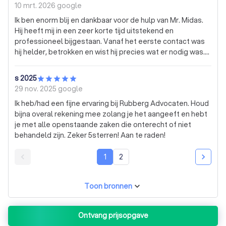
10 mrt. 2026
google
Ik ben enorm blij en dankbaar voor de hulp van Mr. Midas.
Hij heeft mij in een zeer korte tijd uitstekend en
professioneel bijgestaan. Vanaf het eerste contact was
hij helder, betrokken en wist hij precies wat er nodig was.
Dankzij zijn expertise kon ik deze zaak snel en goed
afsluiten. Een echte professional die je met een gerust
s 2025
hart kunt aanbevelen. Hartelijk dank!
29 nov. 2025
google
Ik heb/had een fijne ervaring bij Rubberg Advocaten. Houd
bijna overal rekening mee zolang je het aangeeft en hebt
je met alle openstaande zaken die onterecht of niet
behandeld zijn. Zeker 5sterren! Aan te raden!
1
2
Toon bronnen
Ontvang prijsopgave