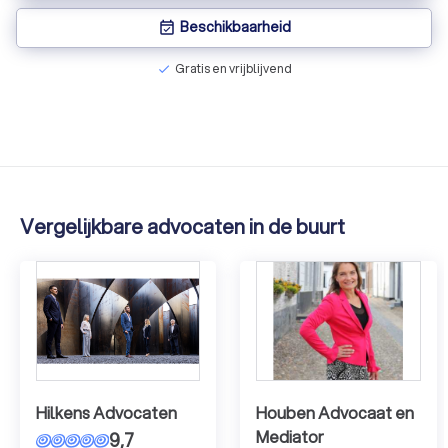
Beschikbaarheid
event_available
Gratis en vrijblijvend
check
Vergelijkbare advocaten in de buurt
Hilkens Advocaten
Houben Advocaat en
Mediator
9,7