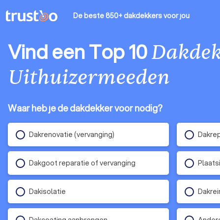
De beste 850+ dakdekkers
voor jou
Vind een Top 10
Dakdek
Uithuizermeeden
Waar heb je de dakdekker voor nodig?
Dakrenovatie (vervanging)
Dakrep
Dakgoot reparatie of vervanging
Plaats
Dakisolatie
Dakrei
Dakcoating aanbrengen
Andere