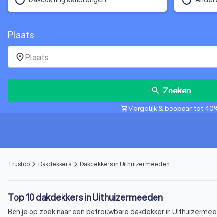
Plaats
place
Zoeken
search
Vergelijk & bespaar tot 40
shopping_cart
Trustoo
Dakdekkers
Dakdekkers in Uithuizermeeden
arrow_forward_ios
arrow_forward_ios
Top 10 dakdekkers in Uithuizermeeden
Ben je op zoek naar een betrouwbare dakdekker in Uithuizermeede