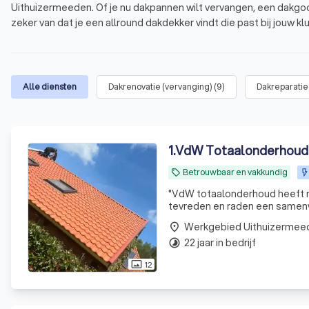
Uithuizermeeden. Of je nu dakpannen wilt vervangen, een dakgoot 
zeker van dat je een allround dakdekker vindt die past bij jouw kl
Uithuizermeeden. Deze top 10 heeft een gemiddelde score van 8.
dakdekkers in de buurt en kies jouw favoriet.
Wat is een dakdekker?
Alle diensten
Dakrenovatie (vervanging)
(
9
)
Dakreparatie
Waarom een professionele dakdekker in Uithu
Welke diensten biedt een dakdekker aan?
Hoe vind je een betrouwbare dakdekker in Uit
1
.
VdW Totaalonderhoud
Betrouwbaar en vakkundig
local_offer
"
VdW totaalonderhoud heeft mi
tevreden en raden een samenwe
Werkgebied Uithuizermee
place
22 jaar in bedrijf
timelapse
12
photo_size_select_actual