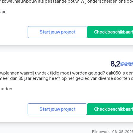
 zowel nieuwbouw als bestaande bouw. Wij onderscheiden ons do
vice, duurzaamheid en persoonlijke aandacht. Onze goed opgeleide
den
Start jouw project
Check beschikbaar
8,2
wplannen waarbij uw dak tijdig moet worden gelegd? dak050 is ee
 meer dan 35 jaar ervaring heeft op het gebied van diverse soorten
 platte en licht hellende daken overwegend met bitumen, maar oo
meeden
Start jouw project
Check beschikbaar
Bijgewerkt: 06-08-202