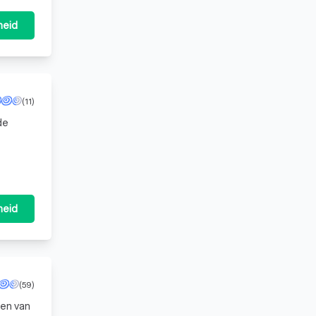
heid
(11)
de
 door
heid
(59)
ren van