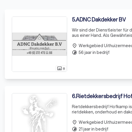
5
.
ADNC Dakdekker BV
Wir sind der Dienstleister f
aus einer Hand. Als Gewährlei
und zügige Problemlösung. Ih
Werkgebied Uithuizermee
place
56 jaar in bedrijf
timelapse
8
photo_size_select_actual
6
.
Rietdekkersbedrijf H
Rietdekkersbedrijf Hofkamp is 
rietdekken, onderhoud en dakc
Friesland.
Werkgebied Uithuizermee
place
21 jaar in bedrijf
timelapse