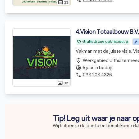
33
photo_size_select_actual
4
.
Vision Totaalbouw B.V.
Gratis drone dakinspectie
local_offer
Vakman met de juiste visie. V
Werkgebied Uithuizermee
place
5 jaar in bedrijf
timelapse
033 203 4326
phone
89
photo_size_select_actual
Tip! Leg uit waar je naar 
Wij helpen je de beste en beschikbare da