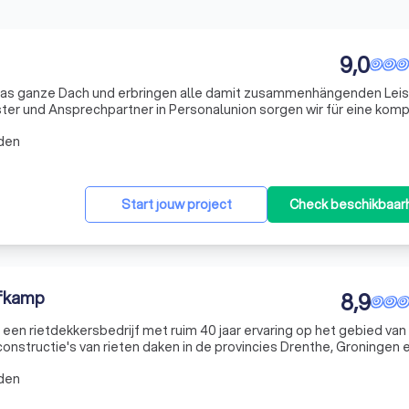
9,0
ür das ganze Dach und erbringen alle damit zusammenhängenden Lei
ster und Ansprechpartner in Personalunion sorgen wir für eine kom
re Wünsche und Vorstellungen bringen wir nach den technischen u
den
Start jouw project
Check beschikbaar
ofkamp
8,9
een rietdekkersbedrijf met ruim 40 jaar ervaring op het gebied van
onstructie's van rieten daken in de provincies Drenthe, Groningen 
den