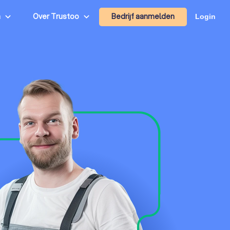
Bedrijf aanmelden
n
Over Trustoo
Login