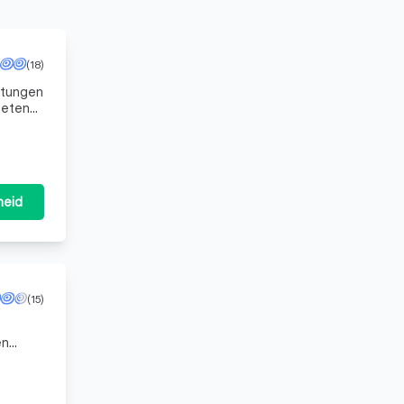
(18)
stungen
petente
nd baug
heid
(15)
en