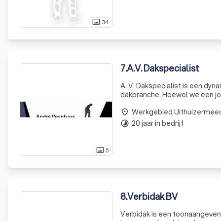
34
photo_size_select_actual
7
.
A.V. Dakspecialist
A. V. Dakspecialist is een dyna
dakbranche. Hoewel we een jon
dakbedekking, voornamelijk vo
Werkgebied Uithuizermee
nieuwb
place
20 jaar in bedrijf
timelapse
5
photo_size_select_actual
8
.
Verbidak BV
Verbidak is een toonaangevend