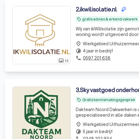
2
.
ikwilisolatie.nl
gratis advies & erkend vakwerk
local_offer
Wij van ikWilIsolatie zijn gem
woning wordt uitgevoerd door 
van isolatie en ons specialisme
Werkgebied Uithuizermee
place
4 jaar in bedrijf
timelapse
0597 201 638
phone
13
photo_size_select_actual
3
.
Sky vastgoed onderho
Gratis kennismakingsgesprek
local_offer
Dakteam Noord Dakwerken is uw
gespecialiseerd in alle daken en 
dak
Werkgebied Uithuizermee
place
5 jaar in bedrijf
timelapse
0348 202 934
phone