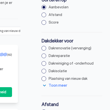
en je er
Aanbevolen
 van
Afstand
Score
ing van nieuw dak
(
8
)
Dakcoating aanbrengen
Dakgoot reparatie
Dakdekker voor
Dakrenovatie (vervanging)
(82)
Dakreparatie
Dakreiniging of -onderhoud
er
Dakisolatie
Plaatsing van nieuw dak
expand_more
Toon meer
heid
Afstand