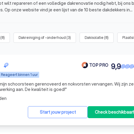
wilt repareren of een volledige dakrenovatie nodig hebt, bij ons b
us. Op onze website vind je een lijst van de 10 beste dakdekkers in
8 op basis van 1000+ reviews. Vergelijk vandaag nog vier offertes
(
8
)
Dakreiniging of -onderhoud
(
3
)
Dakisolatie
(
8
)
Plaats
izermeeden?
huizermeeden?
9,9
TOP PRO
Reageert binnen 1 uur
jn schoorsteen gerenoveerd en nokvorsten vervangen. Wij zijn ze
rking aan. De kwaliteit is goed!
"
den
Start jouw project
Check beschikbaar