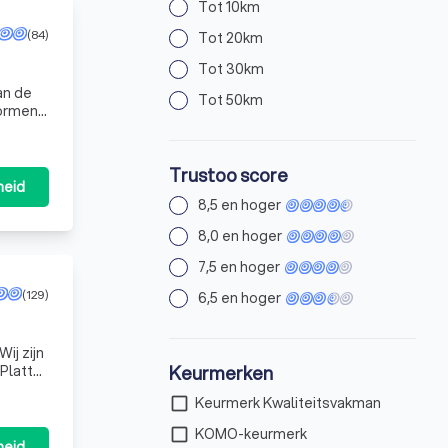
Tot 10km
(84)
Tot 20km
Tot 30km
an de
Tot 50km
vormen
Trustoo score
heid
8,5 en hoger
8,0 en hoger
7,5 en hoger
(129)
6,5 en hoger
ij zijn
Keurmerken
check_box_outline_blank
Keurmerk Kwaliteitsvakman
check_box_outline_blank
KOMO-keurmerk
heid