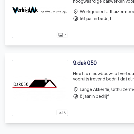
hoogwaardige dakwerken voor
toewijding aan kwaliteit, ser
Werkgebied Uithuizermee
medewer
place
56 jaar in bedrijf
timelapse
7
photo_size_select_actual
9
.
dak 050
Heeft u nieuwbouw- of verbou
vooruitstrevend bedrijf dat al
en dakbedekkingen. Wij maken
Lange Akker 19, Uithuizer
een ku
place
8 jaar in bedrijf
timelapse
6
photo_size_select_actual