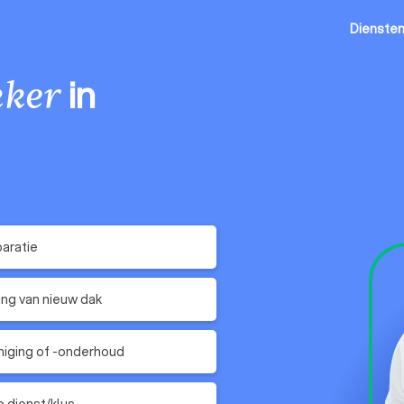
Dienste
in
ker
aratie
ing van nieuw dak
niging of -onderhoud
 dienst/klus