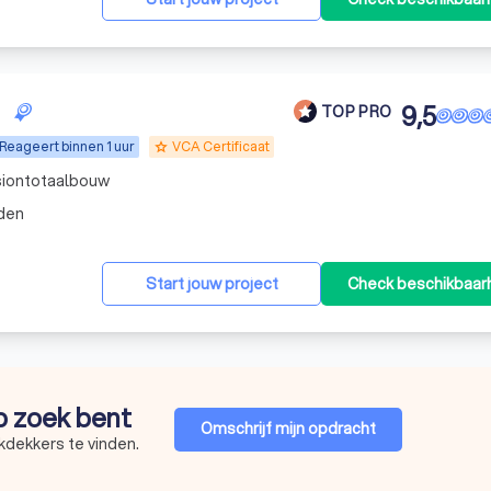
9,5
TOP PRO
Reageert binnen 1 uur
VCA Certificaat
grade
isiontotaalbouw
den
Start jouw project
Check beschikbaar
op zoek bent
Omschrijf mijn opdracht
kdekkers te vinden.