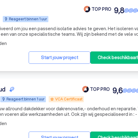
9,8
TOP PRO
Reageert binnen 1 uur
otiveerd om jou een passend isolatie advies te geven. Het isoleren v
een van onze specialistische teams. Wij zijn bekend met de vele 
 ligt bij: Het isoleren van kruipruimtes, vloeren, plafonds en da
den
Start jouw project
Check beschikbaar
ud
9,6
TOP PRO
Reageert binnen 1 uur
VCA Certificaat
grade
 allround dakdekker voor dakrenovatie,- onderhoud en reparatie. W
voeren alle werkzaamheden uit. Ook zijn wij gespecialiseerd in : - Platte
en renoveren/repararen - Hellende daken renoveren/repararen - Pannen daken renoveren/r
den
Start jouw project
Check beschikbaar