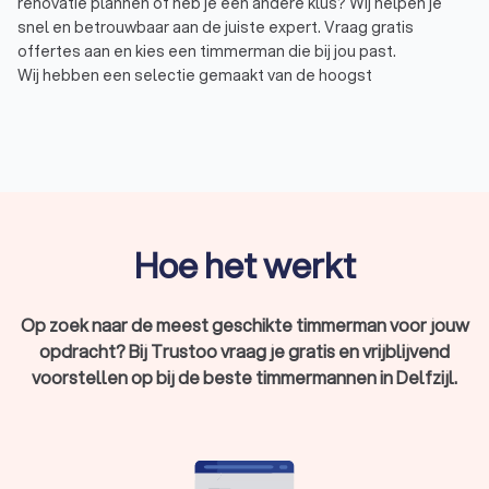
renovatie plannen of heb je een andere klus? Wij helpen je
snel en betrouwbaar aan de juiste expert. Vraag gratis
offertes aan en kies een timmerman die bij jou past.
Wij hebben een selectie gemaakt van de hoogst
beoordeelde timmermannen uit Delfzijl. Deze vakmensen
hebben een uitstekende Trustoo-score van 8.8.
Wat is een timmerman?
Een timmerman is een expert in houtbewerking die
verantwoordelijk is voor het maken, repareren en
Hoe het werkt
onderhouden van houten constructies. Het werk van een
timmerman varieert van het maken van meubels tot grote
bouwprojecten. Timmermannen uit Delfzijl zijn nodig voor:
Op zoek naar de meest geschikte timmerman voor jouw
Het maken en plaatsen van houten kozijnen, deuren en
opdracht? Bij Trustoo vraag je gratis en vrijblijvend
trappen.
Het renoveren en repareren van houten constructies.
voorstellen op bij de beste timmermannen in Delfzijl.
Het realiseren van maatwerk projecten, zoals kasten en
keukens.
Het plaatsen van houten wanden, plafonds en vloeren.
Een erkende timmerman uit Delfzijl beschikt over de juiste