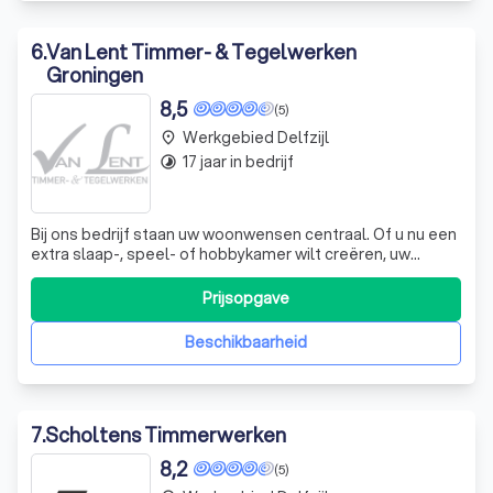
6
.
Van Lent Timmer- & Tegelwerken
Groningen
8,5
(5)
Werkgebied Delfzijl
place
17 jaar in bedrijf
timelapse
Bij ons bedrijf staan uw woonwensen centraal. Of u nu een
extra slaap-, speel- of hobbykamer wilt creëren, uw
keuken wilt uitbreiden of uw woning onderhoudsvrij wilt
maken, wij staan voor u klaar. Onze expertise ligt in het
Prijsopgave
realiseren van aan- of opbouw in de stijl van uw woning. Wij
adviseren en be
Beschikbaarheid
7
.
Scholtens Timmerwerken
8,2
(5)