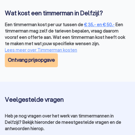
Renovatietimmerman:
focust op het herstellen en
vernieuwen van bestaande constructies.
Wat kost een timmerman in Delfzijl?
Het type timmerman uit Delfzijl dat je kiest, hangt af van jouw
specifieke klus en wensen.
Een timmerman kost per uur tussen de
€
35
,-
en
€
50
,-
Een
Waarom via Trustoo een timmerman zoeken
timmerman mag zelf de tarieven bepalen, vraag daarom
in Delfzijl?
vooraf een offerte aan. Wat een timmerman kost heeft ook
te maken met wat jouw specifieke wensen zijn.
Via Trustoo vind je eenvoudig een timmerman uit Delfzijl die
Lees meer over Timmerman kosten
past bij jouw wensen. Enkele voordelen:
Gratis offertes:
vergelijk snel prijzen van meerdere
Ontvang prijsopgave
timmermannen.
Betrouwbare beoordelingen:
lees reviews van andere
klanten om de beste keuze te maken.
Spoedservice:
vind een timmerman uit Delfzijl die snel
beschikbaar is voor urgente klussen.
Breed aanbod:
van meubeltimmermannen tot
Veelgestelde vragen
bouwspecialisten.
Vind een timmerman uit Delfzijl die bij je past
Timmerman nodig? Bij Trustoo hebben we de top 10 beste
Heb je nog vragen over het werk van timmermannen in
Delfzijl? Bekijk hieronder de meestgestelde vragen en de
timmermannen uit Delfzijl geselecteerd met een gemiddelde
antwoorden hierop.
Trustoo-score van 8.8. Begin vandaag nog met het vinden van