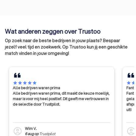
toeleveranciers van
halffabricaten die een
meubelgerelateerde bewerking
verrichten, zijn aangesloten. Maar
ook groothandelsbedrijven in
Wat anderen zeggen over Trustoo
meubelen en fabrikanten van
Op zoek naar de beste bedrijven in jouw plaats? Bespaar
grafkisten, scheidingswanden,
jezelf veel tijd en zoekwerk. Op Trustoo kun jij een geschikte
stellingen, deuren,
match vinden in jouw omgeving!
systeemplafonds en
schilderijlijsten kunnen zich
aansluiten bij CBM. Al deze leden
worden vertegenwoordigd in het
bestuur. Het bestuur telt elf
star
star
star
star
star
star
sta
leden waarvan drie ook zijn
Alle bedrijven waren prima
Fanta
vertegenwoordigd in het
Alle bedrijven waren prima, dit maakt de keuze moeilijk,
Fanta
dagelijks bestuur. Daarnaast kent
maar is voor mij heel positief. Dit geeft me vertrouwen in
gelat
CBM drie andere besturen waarin
de selectie door Trustpilot.
afspr
uit!
deelgroeperingen zijn
vertegenwoordigd en er is een
bestuur dat zich bezighoudt met
Wim V.
account_circle
account_circl
bedrijfskundige en
6 aug
op
Trustpilot