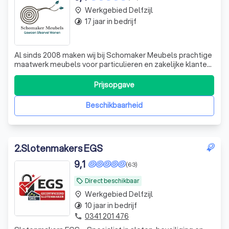
Werkgebied Delfzijl
place
17 jaar in bedrijf
timelapse
Al sinds 2008 maken wij bij Schomaker Meubels prachtige
maatwerk meubels voor particulieren en zakelijke klanten
in Nederland en België. Doordat wij de meubels
binnenshuis maken kunnen wij extra aandacht besteden
Prijsopgave
aan een goede droging en kwaliteit van het hout en een
hoogwaardige afwerking. Wat k
Beschikbaarheid
2
.
Slotenmakers EGS
9,1
(63)
Direct beschikbaar
local_offer
Werkgebied Delfzijl
place
10 jaar in bedrijf
timelapse
0341 201 476
phone