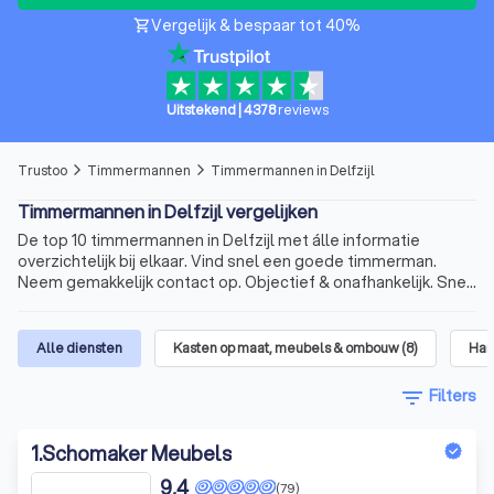
Vergelijk & bespaar tot 40%
shopping_cart
Uitstekend
|
4378
reviews
Trustoo
Timmermannen
Timmermannen in Delfzijl
arrow_forward_ios
arrow_forward_ios
Timmermannen in Delfzijl vergelijken
De top 10 timmermannen in Delfzijl met álle informatie
overzichtelijk bij elkaar. Vind snel een goede timmerman.
Neem gemakkelijk contact op. Objectief & onafhankelijk. Snel
en betrouwbaar.
Alle diensten
Kasten op maat, meubels & ombouw
(
8
)
Han
filter_list
Filters
1
.
Schomaker Meubels
9,4
(79)