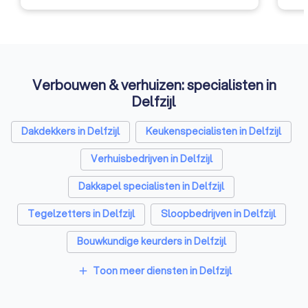
technologische
aangelegenheden. Missie
Koninklijke CBM behartigt de
belangen van de interieurbouw
en meubelindustrie en zet zich
samen met de leden actief in
Verbouwen & verhuizen: specialisten in
voor een sterke creatieve
Delfzijl
maakindustrie voor wonen en
werken. De toekomst is aan
ondernemers die hun nek durven
Dakdekkers in Delfzijl
Keukenspecialisten in Delfzijl
uitsteken. De missie vormt de
Verhuisbedrijven in Delfzijl
koers en het kompas voor de
toekomst. Passie, trots en
Dakkapel specialisten in Delfzijl
vakmanschap zijn daarbij de
onmisbare hoofdingrediënten.
Tegelzetters in Delfzijl
Sloopbedrijven in Delfzijl
Bouwkundige keurders in Delfzijl
Opslagruimtes in Delfzijl
Metselaars in Delfzijl
Toon meer diensten in Delfzijl
add