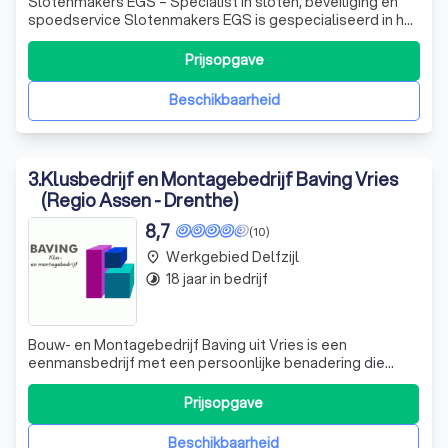
Slotenmakers EGS – Specialist in sloten, beveiliging en
spoedservice Slotenmakers EGS is gespecialiseerd in het
schadevrij openen, repareren en vervangen van sloten. Wij
helpen zowel particulieren als bedrijven met alle soorten
Prijsopgave
slotproblemen, zoals buitensluitingen, kapotte sloten,
cilinders verva
Beschikbaarheid
3
.
Klusbedrijf en Montagebedrijf Baving Vries
(Regio Assen - Drenthe)
8,7
(10)
Werkgebied Delfzijl
place
18 jaar in bedrijf
timelapse
Bouw- en Montagebedrijf Baving uit Vries is een
eenmansbedrijf met een persoonlijke benadering die
streeft naar 100% klanttevredenheid. Door dit kleinschalig
karakter is er veel persoonlijk contact en worden de
Prijsopgave
werkzaamheden zoveel mogelijk door mij zelf uitgevoerd.
Door samen met u een plan van aan
Beschikbaarheid