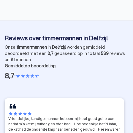
Reviews over timmermannen in Delfzijl
Onze
timmermannen
in
Delfzijl
worden gemiddeld
beoordeeld met een
8,7
gebaseerd op in totaal
539
reviews
uit
8
bronnen
Gemiddelde beoordeling
8,7
•
star
star
star
star
star_half
star
star
star
star
star
Vriendelijke, kundige mannen hebben mij heel goed geholpen
nadat m’n kat mij buiten gesloten had… Hoe bedenk je het? Haha,
de kat had de onderste knip naar beneden geduwd… Heren waren