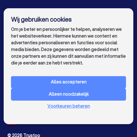
Timmermannen in Amsterdam
info@trustoo.nl
Timmermannen in Rotterdam
Wij gebruiken cookies
Om je beter en persoonlijker te helpen, analyseren we
Timmermannen in Den Haag
het websiteverkeer. Hiermee kunnen we content en
Timmermannen in Utrecht
advertenties personaliseren en functies voor social
media bieden. Deze gegevens worden gedeeld met
Timmermannen in Eindhoven
onze partners en zij kunnen dit aanvullen met informatie
keyboard_arrow_down
VOOR PARTICULIEREN
die je eerder aan ze hebt verstrekt.
Timmermannen in Tilburg
keyboard_arrow_down
VOOR BEDRIJVEN
Timmermannen in Almere
Timmermannen in Breda
Alles accepteren
keyboard_arrow_down
OVER TRUSTOO
Timmermannen in Nijmegen
Alleen noodzakelijk
LAND
Nederland
Timmermannen in Enschede
Voorkeuren beheren
België
Timmermannen in Haarlem
Duitsland
Spanje
Timmermannen in Arnhem
©
2026
Trustoo