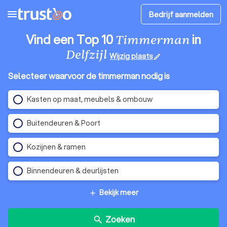
menu
Bedrijf aanmelden
Vind een Top 10
in
Timmerman
Delfzijl
Wijzig plaats
edit
Selecteer waarvoor de timmerman nodig is
Kasten op maat, meubels & ombouw
Buitendeuren & Poort
Kozijnen & ramen
Binnendeuren & deurlijsten
Bekijk meer
add
Zoeken
search