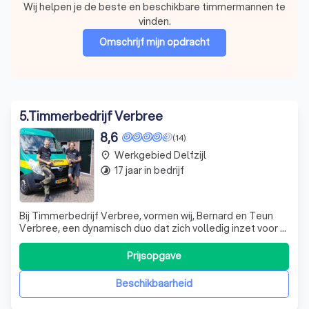
Wij helpen je de beste en beschikbare timmermannen te
vinden.
Omschrijf mijn opdracht
5
.
Timmerbedrijf Verbree
8,6
(14)
Werkgebied Delfzijl
place
17 jaar in bedrijf
timelapse
Bij Timmerbedrijf Verbree, vormen wij, Bernard en Teun
Verbree, een dynamisch duo dat zich volledig inzet voor al
uw timmerwerkzaamheden. Onze expertise ligt in het
realiseren van aanbouwingen, dakopbouwingen en
Prijsopgave
renovatiewerk. Wij zijn niet alleen gepassioneerd over wat
we doen, maar streven er ook
Beschikbaarheid