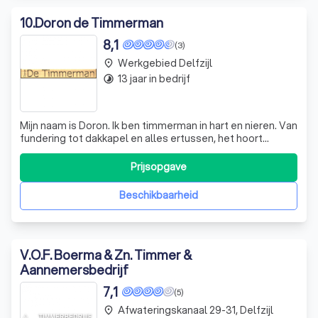
10
.
Doron de Timmerman
8,1
(3)
Werkgebied Delfzijl
place
13 jaar in bedrijf
timelapse
Mijn naam is Doron. Ik ben timmerman in hart en nieren. Van
fundering tot dakkapel en alles ertussen, het hoort
allemaal bij mijn vak. Na de nodige jaren ervaring en
opleiding, werk ik inmiddels alweer ruim 6 jaar voor mijzelf.
Prijsopgave
Ik houd mij bezig met: *Onderhoud *Verbouw *Renovatie
*Nieuwbouw en *I
Beschikbaarheid
V.O.F. Boerma & Zn. Timmer &
Aannemersbedrijf
7,1
(5)
Afwateringskanaal 29-31, Delfzijl
place