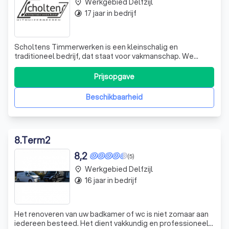
Werkgebied Delfzijl
place
17 jaar in bedrijf
timelapse
Scholtens Timmerwerken is een kleinschalig en
traditioneel bedrijf, dat staat voor vakmanschap. We
hebben ruime ervaring op het gebied van onderhoud,
verbouw, restauratie en het maken en plaatsen van
Prijsopgave
kozijnen. Tevens leveren wij maatwerk in meubels.
Beschikbaarheid
8
.
Term2
8,2
(5)
Werkgebied Delfzijl
place
16 jaar in bedrijf
timelapse
Het renoveren van uw badkamer of wc is niet zomaar aan
iedereen besteed. Het dient vakkundig en professioneel