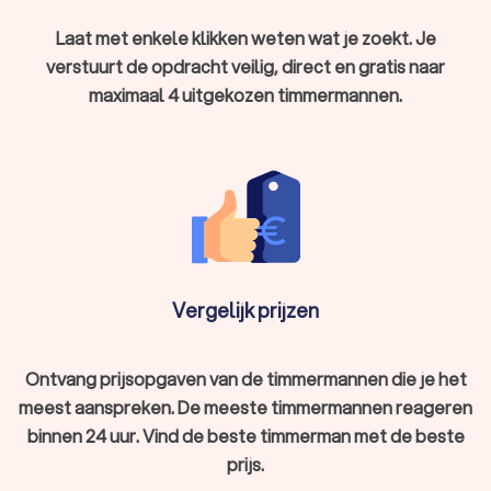
Laat met enkele klikken weten wat je zoekt. Je
verstuurt de opdracht veilig, direct en gratis naar
Waarom een professionele timmerman
maximaal 4 uitgekozen timmermannen.
kiezen?
Het inschakelen van een professionele timmerman uit Delfzijl
biedt diverse voordelen:
Kwaliteit:
een professionele timmerman uit Delfzijl
werkt met hoogwaardige materialen en zorgt voor een
duurzaam resultaat.
Vakmanschap:
met een ervaren timmerman uit Delfzijl
ben je verzekerd van precisie en professionaliteit.
Garantie:
veel timmermannen uit Delfzijl bieden garantie
op hun werk, zodat je met een gerust hart geniet van het
Vergelijk prijzen
eindresultaat.
Bij Trustoo werken we uitsluitend met timmermannen uit
Delfzijl die voldoen aan strenge kwaliteitsnormen, zodat je
Ontvang prijsopgaven van de timmermannen die je het
altijd de beste service krijgt.
meest aanspreken. De meeste timmermannen reageren
binnen 24 uur. Vind de beste timmerman met de beste
Wat kost een timmerman uit Delfzijl?
prijs.