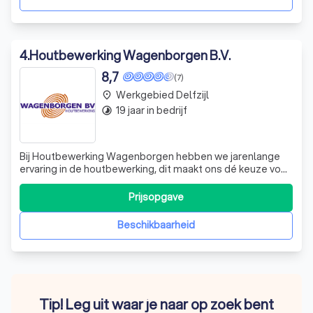
4
.
Houtbewerking Wagenborgen B.V.
8,7
(7)
Werkgebied Delfzijl
place
19 jaar in bedrijf
timelapse
Bij Houtbewerking Wagenborgen hebben we jarenlange
ervaring in de houtbewerking, dit maakt ons dé keuze voor
iedere houtbewerkingsklus. Je kunt bij ons terecht voor
nieuwe woningen en bedrijfspanden, zowel particulier als
Prijsopgave
zakelijk. Houtbewerking Wagenborgen is FSC®
gecertificeerd. Zo garanderen we
Beschikbaarheid
Tip! Leg uit waar je naar op zoek bent