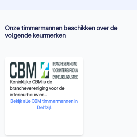
Onze timmermannen beschikken over de
volgende keurmerken
Koninklijke CBM is de
branchevereniging voor de
interieurbouw en
meubelindustrie. In totaal
Bekijk alle CBM timmermannen in
vertegenwoordigt CBM
Delfzijl
ongeveer 550 leden. De variëteit
in de ledenkring is groot:
interieurbouwers,
woonmeubelfabrikanten en