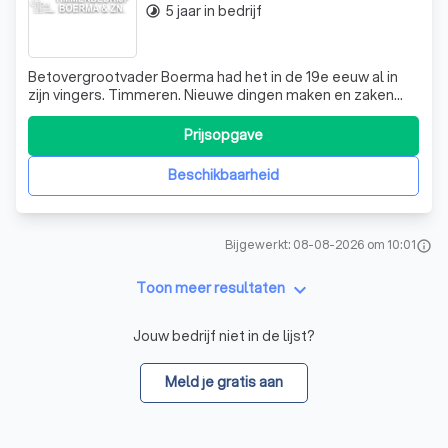
5 jaar in bedrijf
timelapse
Betovergrootvader Boerma had het in de 19e eeuw al in
zijn vingers. Timmeren. Nieuwe dingen maken en zaken
herstellen. Overgrootvader en grootvader Boerma
bouwden het bedrijf verder op. Nu bestaat de leiding van
Prijsopgave
het bedrijf uit Aaldrik en zijn zoon Dennis Boerma. Trots
Boerma is trots op het Gro
Beschikbaarheid
Bijgewerkt: 08-08-2026 om 10:01
info
keyboard_arrow_down
Toon meer resultaten
Jouw bedrijf niet in de lijst?
Meld je gratis aan