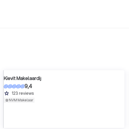
Kievit Makelaardij
9,4
grade
123
reviews
NVM Makelaar