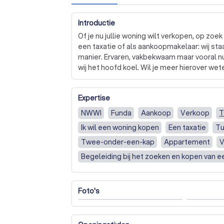
Introductie
Of je nu jullie woning wilt verkopen, op zoek
een taxatie of als aankoopmakelaar: wij staa
manier. Ervaren, vakbekwaam maar vooral nu
wij het hoofd koel. Wil je meer hierover wet
Expertise
NWWI
Funda
Aankoop
Verkoop
T
Ik wil een woning kopen
Een taxatie
Tu
Twee-onder-een-kap
Appartement
V
Begeleiding bij het zoeken en kopen van 
Bod uitbrengen op een koopwoning
I wa
A valuation
Foto's