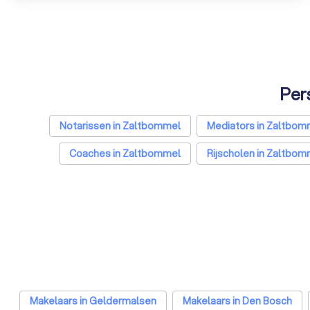
Pers
Notarissen in Zaltbommel
Mediators in Zaltbom
Coaches in Zaltbommel
Rijscholen in Zaltbom
Hypotheekadviseur
Makelaars in Geldermalsen
Makelaars in Den Bosch