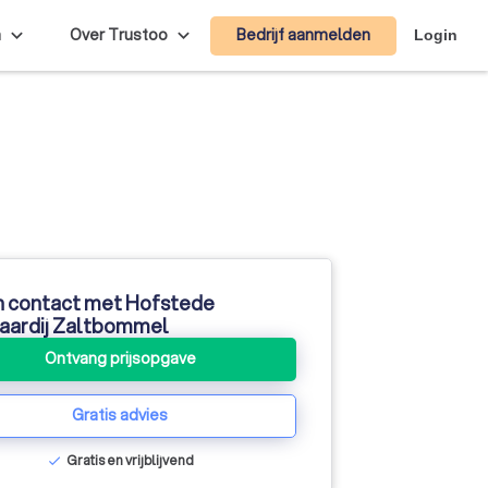
Bedrijf aanmelden
n
Over Trustoo
Login
n contact met Hofstede
aardij Zaltbommel
Ontvang prijsopgave
Gratis advies
Gratis en vrijblijvend
check