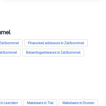
ommel
 Zaltbommel
Financieel adviseurs in Zaltbommel
Zaltbommel
Belastingadviseurs in Zaltbommel
ten in Zaltbommel
 in Leerdam
Makelaars in Tiel
Makelaars in Drunen