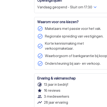
Openingstijden
Vandaag geopend - Sluit om 17:30
Waarom voor ons kiezen?
check_circle
Makelaars met passie voor het vak.
check_circle
Regionale spreiding van vestigingen.
Korte kennismaking met
check_circle
verkoopmakelaar.
check_circle
Waarborgsom of bankgarantie bij koop
check_circle
Ondersteuning bij aan- en verkoop.
Ervaring & vakmanschap
timelapse
13 jaar in bedrijf
star
16
reviews
people_outline
3 medewerkers
timeline
28 jaar ervaring