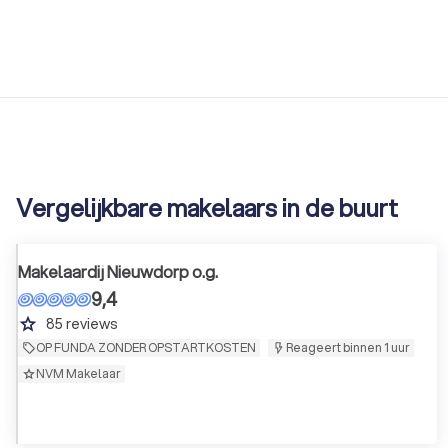
Vergelijkbare makelaars in de buurt
Makelaardij Nieuwdorp o.g.
9,4
grade
85
reviews
OP FUNDA ZONDER OPSTARTKOSTEN
Reageert binnen 1 uur
NVM Makelaar