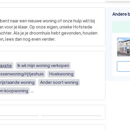
Andere b
 bent naar een nieuwe woning of onze hulp wilt bij 
n voor je klaar. Op onze eigen, unieke Hofstede 
chter. Als je je droomhuis hebt gevonden, houden 
en, lees dan nog even verder.
axatie
Ik wil mijn woning verkopen
ssenwoning/rijtjeshuis
Hoekwoning
rijstaande woning
Ander soort woning
een koopwoning
nt to sell my home
I want to buy a home