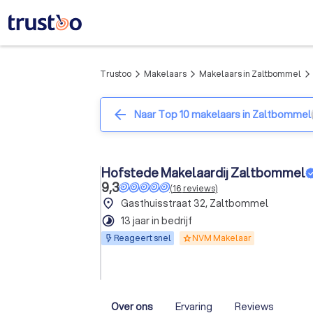
Trustoo
Makelaars
Makelaars in Zaltbommel
arrow_forward_ios
arrow_forward_ios
arrow_forward_ios
arrow_back
Naar Top 10 makelaars in Zaltbommel
Hofstede Makelaardij Zaltbommel
9,3
(
16
reviews
)
place
Gasthuisstraat 32, Zaltbommel
timelapse
13 jaar in bedrijf
Reageert snel
NVM Makelaar
Over ons
Ervaring
Reviews