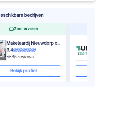
eschikbare bedrijven
Zeer ervaren
Reageert snel
Makelaardij Nieuwdorp o.g.
9,4
9,7
85
reviews
78
reviews
grade
grade
Bekijk profiel
Bekijk profiel