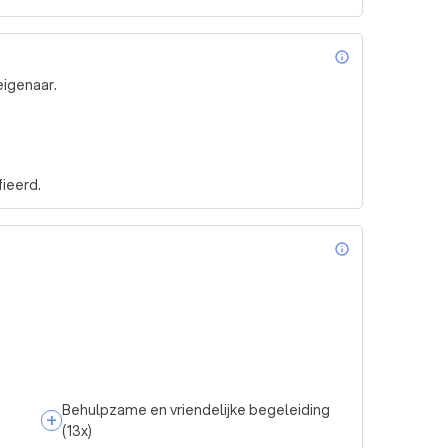
info_outl
eigenaar.
ieerd.
info_outl
Behulpzame en vriendelijke begeleiding
+
(
13
x)