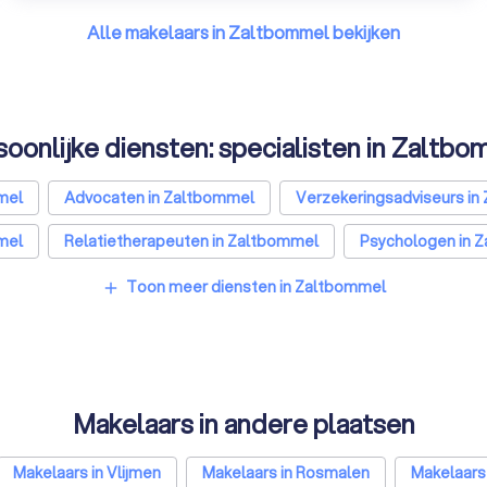
Alle makelaars in Zaltbommel bekijken
oonlijke diensten: specialisten in Zaltb
mel
Advocaten in Zaltbommel
Verzekeringsadviseurs in
mel
Relatietherapeuten in Zaltbommel
Psychologen in 
s in Zaltbommel
Personal trainers in Zaltbommel
Diëtis
Toon meer diensten in Zaltbommel
add
Makelaars in andere plaatsen
Makelaars in Vlijmen
Makelaars in Rosmalen
Makelaars