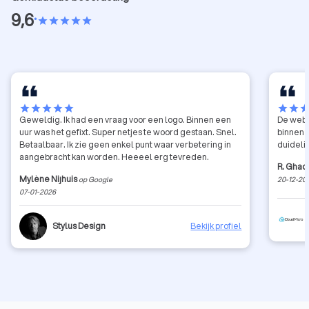
9,6
•
star
star
star
star
star
star
star
star
star
star
star
star
sta
Geweldig. Ik had een vraag voor een logo. Binnen een
De webs
uur was het gefixt. Super netjes te woord gestaan. Snel.
binnen 
Betaalbaar. Ik zie geen enkel punt waar verbetering in
duideli
aangebracht kan worden. Heeeel erg tevreden.
R. Ghad
Mylène Nijhuis
op Google
20-12-20
07-01-2026
Stylus Design
Bekijk profiel