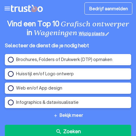
menu
Bedrijf aanmelden
Vind een Top 10
Grafisch ontwerper
in
Wageningen
Wijzig plaats
edit
Selecteer de dienst die je nodig hebt
Brochures, Folders of Drukwerk (DTP) opmaken
Huisstijl en/of Logo ontwerp
Web en/of App design
Infographics & datavisualisatie
Bekijk meer
add
Zoeken
search