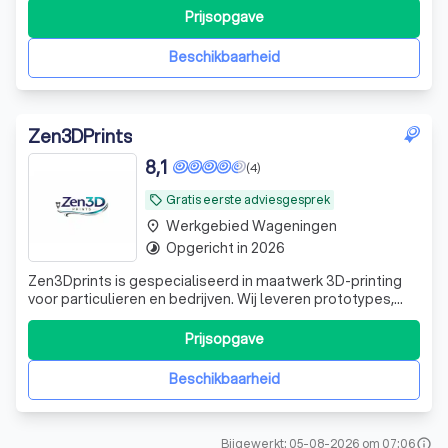
complete rebranding inclusief logo, huisstijl en drukwerk.
Prijsopgave
wij zorgen voor een sterke en consistente uitstraling die
past b
Beschikbaarheid
Zen3DPrints
8,1
(4)
Gratis eerste adviesgesprek
local_offer
Werkgebied Wageningen
place
Opgericht in 2026
timelapse
Zen3Dprints is gespecialiseerd in maatwerk 3D-printing
voor particulieren en bedrijven. Wij leveren prototypes,
onderdelen en gepersonaliseerde producten met oog
voor kwaliteit, snelle service en nette afwerking. Van
Prijsopgave
enkelstuks tot kleine oplages: Zen3Dprints denkt mee van
ontwerp tot eindproduct.
Beschikbaarheid
Bijgewerkt: 05-08-2026 om 07:06
info