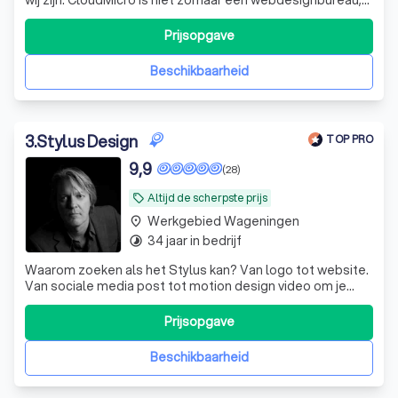
wij zijn de digitale partner voor ondernemers die willen
groeien. Met een passie voor design en een scherp oog
Prijsopgave
voor conversie creëren wij professionele websites en
webshops die doen waar ze
Beschikbaarheid
3
.
Stylus Design
TOP PRO
9,9
(28)
Altijd de scherpste prijs
local_offer
Werkgebied Wageningen
place
34 jaar in bedrijf
timelapse
Waarom zoeken als het Stylus kan? Van logo tot website.
Van sociale media post tot motion design video om je
bedrijf een boost te geven. Service is een speerpunt.
Prijsopgave
Beschikbaarheid