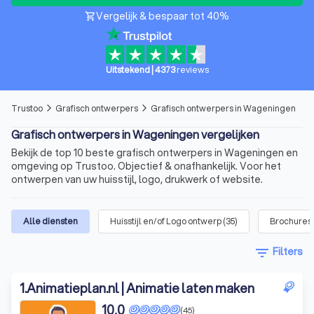
Vergelijk & bespaar tot 40%
shopping_cart
Uitstekend
|
4373
reviews
Trustoo
Grafisch ontwerpers
Grafisch ontwerpers in Wageningen
arrow_forward_ios
arrow_forward_ios
Grafisch ontwerpers in Wageningen vergelijken
Bekijk de top 10 beste grafisch ontwerpers in Wageningen en
omgeving op Trustoo. Objectief & onafhankelijk. Voor het
ontwerpen van uw huisstijl, logo, drukwerk of website.
Alle diensten
Huisstijl en/of Logo ontwerp
(
35
)
Brochures,
filter_list
Filters
1
.
Animatieplan.nl | Animatie laten maken
10,0
(45)