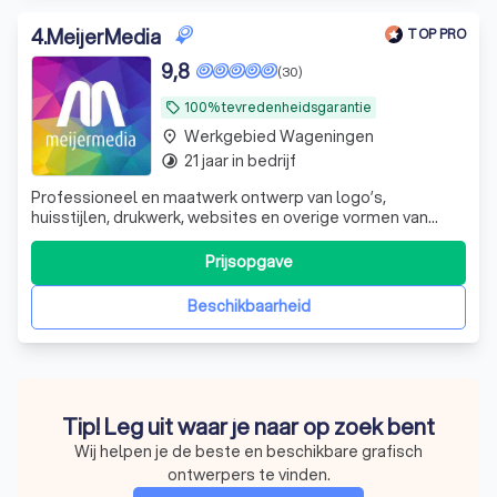
4
.
MeijerMedia
TOP PRO
9,8
(30)
100% tevredenheidsgarantie
local_offer
Werkgebied Wageningen
place
21 jaar in bedrijf
timelapse
Professioneel en maatwerk ontwerp van logo’s,
huisstijlen, drukwerk, websites en overige vormen van
creatieve communicatie. Flexibel, betrouwbaar, een
overvloed aan creativiteit en nette prijzen.
Prijsopgave
Beschikbaarheid
Tip! Leg uit waar je naar op zoek bent
Wij helpen je de beste en beschikbare grafisch
ontwerpers te vinden.