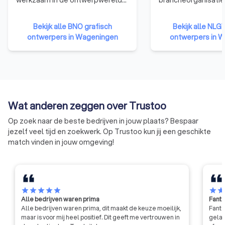
werkzaam in de ontwerpwereld
brancheorganisatie
als leden. De BNO verbindt,
webdesigners. We
vertegenwoordigt en versterkt
die zijn aangeslote
Bekijk alle BNO grafisch
Bekijk alle NLG
ontwerpers in Nederland.
hebben namelijk b
ontwerpers in Wageningen
ontwerpers in 
de nodige kennis, e
vaardigheden te b
kwalitatief hoogwa
websites te ontwer
Bovendien moet een
organisatie zich ho
Wat anderen zeggen over Trustoo
gedragscode van d
betekent dat ze ni
Op zoek naar de beste bedrijven in jouw plaats? Bespaar
eigen gang kunnen 
jezelf veel tijd en zoekwerk. Op Trustoo kun jij een geschikte
moeten voldoen aa
match vinden in jouw omgeving!
eisen qua integritei
professionaliteit.
star
star
star
star
star
star
sta
Alle bedrijven waren prima
Fanta
Alle bedrijven waren prima, dit maakt de keuze moeilijk,
Fanta
maar is voor mij heel positief. Dit geeft me vertrouwen in
gelat