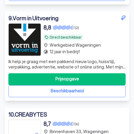
9
.
Vorm in Uitvoering
8,8
(2)
Direct beschikbaar
local_offer
Werkgebied Wageningen
place
12 jaar in bedrijf
timelapse
Ik help je graag met een pakkend nieuw logo, huisstijl,
verpakking, advertentie, website of online uiting. Met mijn
jarenlange creatieve ervaring realiseer ik het graag (en
goed!) voor je.
Prijsopgave
Beschikbaarheid
10
.
CREABYTES
8,7
(6)
Binnenhaven 33, Wageningen
place