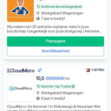
Gratis eerste adviesgesprek
local_offer
Werkgebied Wageningen
place
7 jaar in bedrijf
timelapse
Wij maken met 2D animatie explainer video's jouw
boodschap toegankelijk voor jouw doelgroep | Animatie
laten maken? | Animatieplan.nl
Prijsopgave
Beschikbaarheid
2
.
CloudMicro
TOP PRO
10,0
(152)
Nummer 1 op Trustoo 🏆
local_offer
Werkgebied Wageningen
place
8 jaar in bedrijf
timelapse
CloudMicro: De Nummer 1 in Webdesign & Resultaat Wie
wij zijn: CloudMicro is niet zomaar een webdesignbureau;