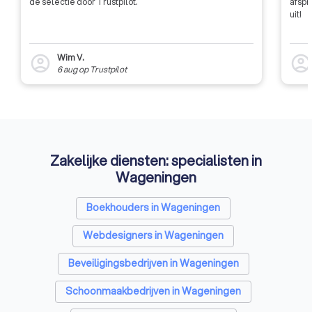
de selectie door Trustpilot.
afspr
uit!
Wim V.
account_circle
account_circl
6 aug
op
Trustpilot
Zakelijke diensten: specialisten in
Wageningen
Boekhouders in Wageningen
Webdesigners in Wageningen
Beveiligingsbedrijven in Wageningen
Schoonmaakbedrijven in Wageningen