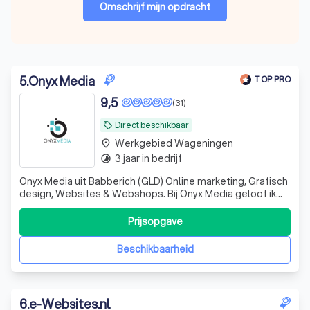
Omschrijf mijn opdracht
5
.
Onyx Media
TOP PRO
9,5
(31)
Direct beschikbaar
local_offer
Werkgebied Wageningen
place
3 jaar in bedrijf
timelapse
Onyx Media uit Babberich (GLD) Online marketing, Grafisch
design, Websites & Webshops. Bij Onyx Media geloof ik
dat een goed ontworpen website de basis vormt voor een
succesvolle online aanwezigheid. Als one-stop-shop
Prijsopgave
onlinemarketing bureau vereenvoudig ik de stap naar
digitalisering van jouw bedri
Beschikbaarheid
6
.
e-Websites.nl