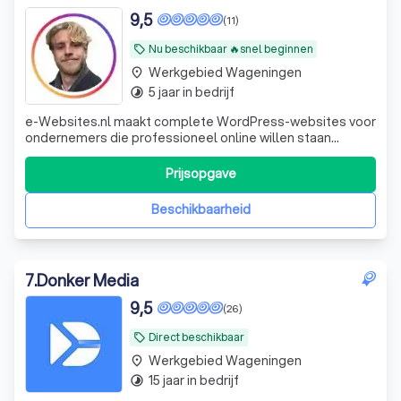
9,5
(11)
Nu beschikbaar 🔥snel beginnen
local_offer
Werkgebied Wageningen
place
5 jaar in bedrijf
timelapse
e-Websites.nl maakt complete WordPress-websites voor
ondernemers die professioneel online willen staan
zonder technisch gedoe. Veel ondernemers weten dat ze
een goede website nodig hebben, maar lopen vast op
Prijsopgave
keuzes zoals hosting, domeinnaam, e-mail, WordPress,
onderhoud, beveiliging en teksten. Wij
Beschikbaarheid
7
.
Donker Media
9,5
(26)
Direct beschikbaar
local_offer
Werkgebied Wageningen
place
15 jaar in bedrijf
timelapse