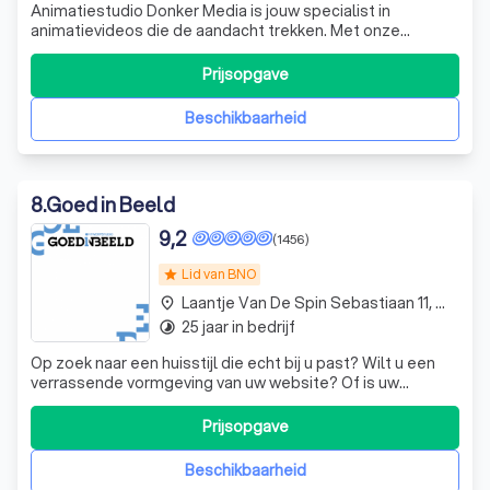
Animatiestudio Donker Media is jouw specialist in
animatievideos die de aandacht trekken. Met onze
animatie studio in Eindhoven verrassen we met creatieve
concepten die precies vertellen wat jij wilt overbrengen.
Prijsopgave
Dat doen we met een klein team van ervaren experts
vanuit Eindhoven, voor opdrachtgever
Beschikbaarheid
8
.
Goed in Beeld
9,2
(1456)
Lid van BNO
star
Laantje Van De Spin Sebastiaan 11, Wageningen
place
25 jaar in bedrijf
timelapse
Op zoek naar een huisstijl die echt bij u past? Wilt u een
verrassende vormgeving van uw website? Of is uw
bedrijfsbrochure toe aan een metamorfose? Wij zorgen
ervoor dat uw organisatie goed in beeld komt. Dankzij
Prijsopgave
nauwe samenwerking met tekstschrijvers en drukkers
verzorgen wij complete producties.
Beschikbaarheid