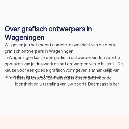
Over grafisch ontwerpers in
Wageningen
Wij geven jou het meest complete overzicht van de beste
grafisch ontwerpers in Wageningen.
In Wageningen kan je een grafisch ontwerper vinden voor het
opmaken van je drukwerk en het ontwerpen van je huisstijl. De
keuze voor een goede grafisch vormgever is afhankelijk van
de kwaliteiten en het vakgebied van de vormgever:
Huisstijl en logo: Een huisstijl is essentieel voor de
identiteit en uitstraling van uw bedrijf. Daarnaast is het
bedrijfslogo het eerste wat uw klant ziet en speelt een
grote rol bij de eerste indruk van uw bedrijf. Als
ondernemer is het goed om een vaste huisstijl te
hanteren. Denk aan typografie, kleur en logo op uw
briefpapier, rekeningen, visitekaartjes, en website.
Brochures, folders en ander drukwerk: Een
professioneel ontworpen brochure of folder is een