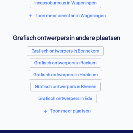
Incassobureaus in Wageningen
Online marketing bureaus in Wageningen
Toon meer diensten in Wageningen
add
Tekstschrijvers in Wageningen
Grafisch ontwerpers in andere plaatsen
Vertaalbureaus in Wageningen
SEO-specialisten in Wageningen
Grafisch ontwerpers in Bennekom
Reclamebureaus in Wageningen
Grafisch ontwerpers in Renkum
Accountants in Wageningen
Grafisch ontwerpers in Heelsum
Grafisch ontwerpers in Rhenen
Grafisch ontwerpers in Ede
Grafisch ontwerpers in Veenendaal
Toon meer plaatsen
add
Grafisch ontwerpers in De Klomp