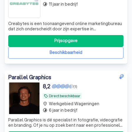
11 jaar in bedrijf
timelapse
Creabytes is een toonaangevend online marketingbureau
dat zich onderscheidt door zijn expertise in
websiteontwikkeling en optimalisatie. Wij zijn er trots op
dat we onze klanten een uitstekende service bieden,
Prijsopgave
waarbij we ons houden aan de gemaakte afspraken en
snel en nauwkeurig werken. Onze communi
Beschikbaarheid
Parallel Graphics
8,2
(1)
Direct beschikbaar
local_offer
Werkgebied Wageningen
place
6 jaar in bedrijf
timelapse
Parallel Graphics is dé specialist in fotografie, videografie
en branding. Of je nu op zoek bent naar een professionele
bedrijfsvideo, top foto's voor je nieuwe startup of een