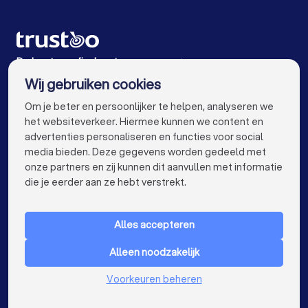
Grafisch ontwerpers in Puiflijk
Grafisch ontwerpers in Oosterbeek
Grafisch ontwerpers in Elst
De beste grafisch ontwerpers voor jou
Wij gebruiken cookies
Grafisch ontwerpers in Amsterdam
info@trustoo.nl
Om je beter en persoonlijker te helpen, analyseren we
Grafisch ontwerpers in Rotterdam
het websiteverkeer. Hiermee kunnen we content en
advertenties personaliseren en functies voor social
Grafisch ontwerpers in Den Haag
media bieden. Deze gegevens worden gedeeld met
onze partners en zij kunnen dit aanvullen met informatie
Grafisch ontwerpers in Utrecht
keyboard_arrow_down
VOOR PARTICULIEREN
die je eerder aan ze hebt verstrekt.
Grafisch ontwerpers in Eindhoven
keyboard_arrow_down
VOOR BEDRIJVEN
Grafisch ontwerpers in Tilburg
Alles accepteren
keyboard_arrow_down
OVER TRUSTOO
Grafisch ontwerpers in Groningen
Alleen noodzakelijk
LAND
Nederland
Grafisch ontwerpers in Almere
Voorkeuren beheren
België
Duitsland
Grafisch ontwerpers in Breda