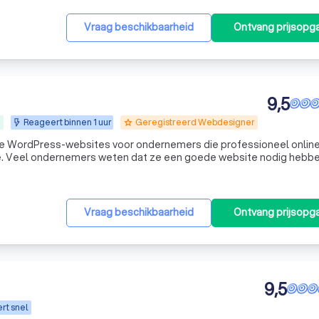
Vraag beschikbaarheid
Ontvang prijsopg
9,5
n
Reageert binnen 1 uur
Geregistreerd Webdesigner
grade
 WordPress-websites voor ondernemers die professioneel online
ben,
ls hosting, domeinnaam, e-mail, WordPress, onderhoud, beveiligin
Vraag beschikbaarheid
Ontvang prijsopg
9,5
rt snel