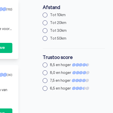
Afstand
(152)
Tot 10km
Tot 20km
e voor
Tot 30km
doen
Tot 50km
ave
Trustoo score
8,5 en hoger
8,0 en hoger
(30)
7,5 en hoger
6,5 en hoger
n van