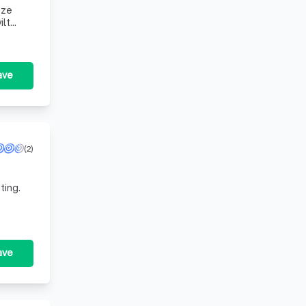
nze
ilt
ave
(2)
ting.
ave