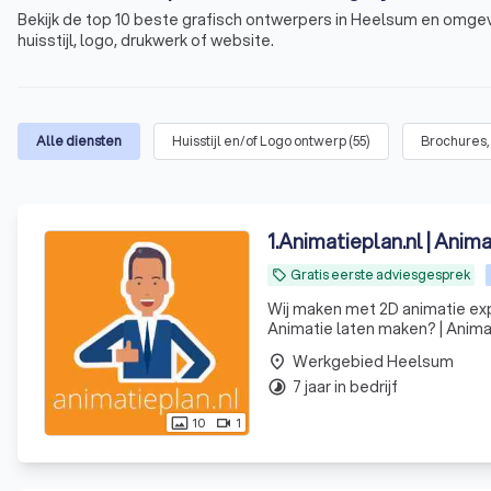
Bekijk de top 10 beste grafisch ontwerpers in Heelsum en omgev
huisstijl, logo, drukwerk of website.
Alle diensten
Huisstijl en/of Logo ontwerp
(
55
)
Brochures,
1
.
Animatieplan.nl | Anim
Gratis eerste adviesgesprek
local_offer
Wij maken met 2D animatie exp
Animatie laten maken? | Anima
Werkgebied Heelsum
place
7 jaar in bedrijf
timelapse
10
1
photo_size_select_actual
videocam