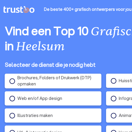
De beste 400+ grafisch ontwerpers
voor jou
Vind een Top 10
Grafis
in
Heelsum
Selecteer de dienst die je nodig hebt
Brochures, Folders of Drukwerk (DTP)
Huisst
opmaken
Web en/of App design
Infogr
Illustraties maken
Anima