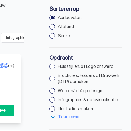
 uw
Sorteren op
Aanbevolen
Afstand
Score
Infographics & datavisualisatie
(
19
)
Illustraties maken
(
38
)
A
Opdracht
(45)
Huisstijl en/of Logo ontwerp
Brochures, Folders of Drukwerk
(DTP) opmaken
Web en/of App design
Infographics & datavisualisatie
Illustraties maken
ave
expand_more
Toon meer