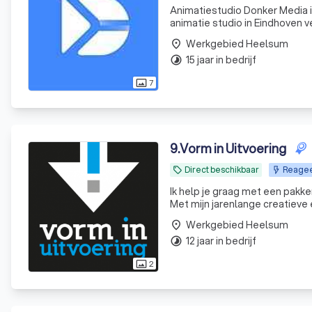
Animatiestudio Donker Media i
animatie studio in Eindhoven v
overbrengen. Dat doen we met 
Werkgebied Heelsum
place
opdrachtgever
15 jaar in bedrijf
timelapse
7
photo_size_select_actual
9
.
Vorm in Uitvoering
Direct beschikbaar
Reageer
local_offer
Ik help je graag met een pakken
Met mijn jarenlange creatieve e
Werkgebied Heelsum
place
12 jaar in bedrijf
timelapse
2
photo_size_select_actual