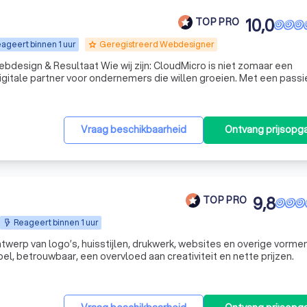
10,0
TOP PRO
ageert binnen 1 uur
Geregistreerd Webdesigner
grade
wij zijn: CloudMicro is niet zomaar een
igitale partner voor ondernemers die willen groeien. Met een passi
r conversie creëren wij professionele websites en webshops die 
Vraag beschikbaarheid
Ontvang prijsopg
9,8
TOP PRO
Reageert binnen 1 uur
werp van logo’s, huisstijlen, drukwerk, websites en overige vorme
el, betrouwbaar, een overvloed aan creativiteit en nette prijzen.