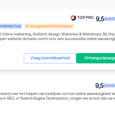
9,5
TOP PRO
t binnen 1 uur
Geregistreerd Webdesigner
grade
ine marketing, Grafisch design, Websites & Webshops. Bij Onyx Media
pen website de basis vormt voor een succesvolle online aanwezig
ting bureau vereenvoudig ik de stap naar digitalisering van jouw b
Vraag beschikbaarheid
Ontvang prijsopg
9,5
oneerd over het helpen van bedrijven om hun online aanwezigheid t
e in SEO, of Search Engine Optimization, zorgen we ervoor dat uw 
kmachines zoals Google. We begrijpen dat SEO een complex en stee