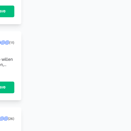
ave
(11)
 willen
g en
ave
(26)