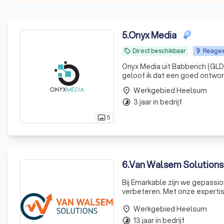
5
.
Onyx Media
Direct beschikbaar
Reageer
local_offer
Onyx Media uit Babberich (GLD) Onl
geloof ik dat een goed ontwor
Als one-stop-shop onlinemarke
Werkgebied Heelsum
place
3 jaar in bedrijf
timelapse
5
photo_size_select_actual
6
.
Van Walsem Solutions
Bij Emarkable zijn we gepassi
verbeteren. Met onze expertis
optimaal zichtbaar is in zoe
Werkgebied Heelsum
evoluer
place
13 jaar in bedrijf
timelapse