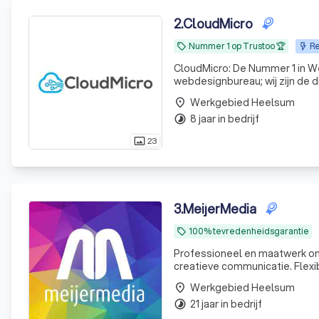
2
.
CloudMicro
Nummer 1 op Trustoo 🏆
Re
local_offer
CloudMicro: De Nummer 1 in Webdesign & Resultaat Wie 
webdesignbureau; wij zijn de d
design en een scherp oog voo
Werkgebied Heelsum
place
waar ze
8 jaar in bedrijf
timelapse
23
photo_size_select_actual
3
.
MeijerMedia
100% tevredenheidsgarantie
local_offer
Professioneel en maatwerk ont
creatieve communicatie. Flexib
Werkgebied Heelsum
place
21 jaar in bedrijf
timelapse