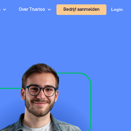
Bedrijf aanmelden
n
Over Trustoo
Login