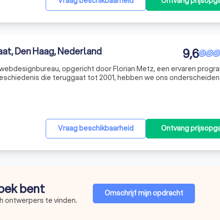
Vraag beschikbaarheid
Ontvang prijsopg
aat, Den Haag, Nederland
9,6
webdesignbureau, opgericht door Florian Metz, een ervaren prog
geschiedenis die teruggaat tot 2001, hebben we ons onderscheiden
kte weboplossingen die de creativiteit van onze klanten niet bep
Vraag beschikbaarheid
Ontvang prijsopg
zoek bent
Omschrijf mijn opdracht
h ontwerpers te vinden.