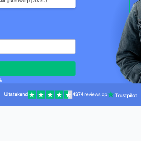
kingsontwerp (2D/3D)
%
Uitstekend
4374
reviews op