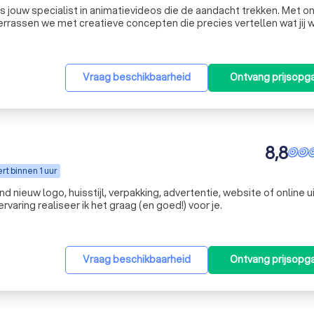
s jouw specialist in animatievideos die de aandacht trekken. Met o
errassen we met creatieve concepten die precies vertellen wat jij w
een klein team van ervaren experts vanuit Eindhoven, voor
Vraag beschikbaarheid
Ontvang prijsopg
8,8
t binnen 1 uur
d nieuw logo, huisstijl, verpakking, advertentie, website of online ui
rvaring realiseer ik het graag (en goed!) voor je.
Vraag beschikbaarheid
Ontvang prijsopg