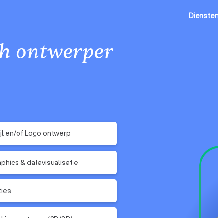
Dienste
ch ontwerper
ijl en/of Logo ontwerp
aphics & datavisualisatie
ties