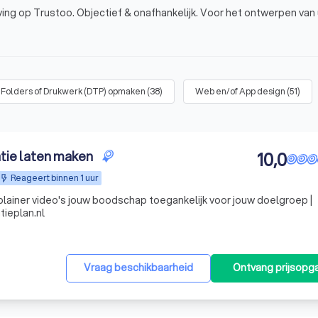
ing op Trustoo. Objectief & onafhankelijk. Voor het ontwerpen van
 Folders of Drukwerk (DTP) opmaken
(
38
)
Web en/of App design
(
51
)
atie laten maken
10,0
Reageert binnen 1 uur
lainer video's jouw boodschap toegankelijk voor jouw doelgroep |
tieplan.nl
Vraag beschikbaarheid
Ontvang prijsopg