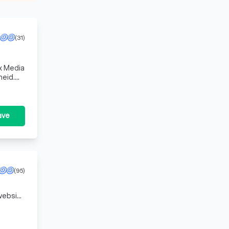
(31)
heid.
edri
ave
(95)
e
website
ds