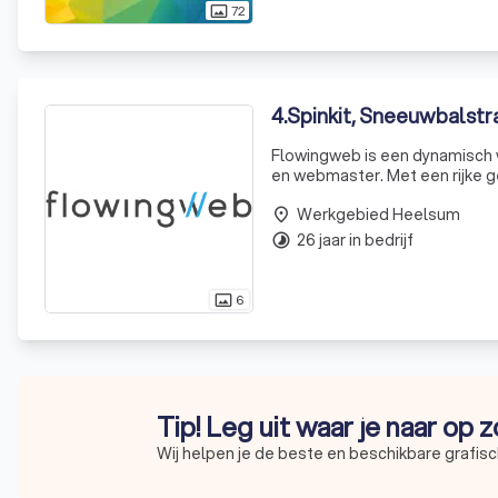
72
photo_size_select_actual
4
.
Spinkit, Sneeuwbalstr
Flowingweb is een dynamisch 
en webmaster. Met een rijke 
het leveren van op maat gemaa
Werkgebied Heelsum
Of h
place
26 jaar in bedrijf
timelapse
6
photo_size_select_actual
Tip! Leg uit waar je naar op 
Wij helpen je de beste en beschikbare grafisc