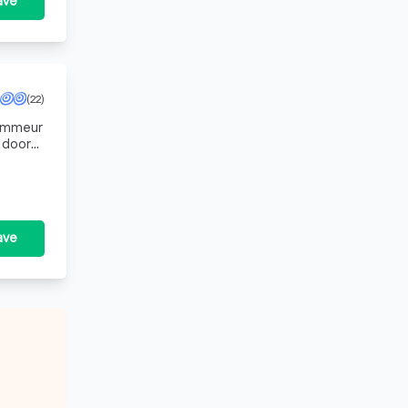
ave
(22)
rammeur
 door
erken.
ave