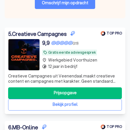
Omschrijf mijn opdracht
5
.
Creatieve Campagnes
TOP PRO
9,9
(23)
Gratis eerste adviesgesprek
local_offer
Werkgebied Voorthuizen
place
12 jaar in bedrijf
timelapse
Creatieve Campagnes uit Veenendaal maakt creatieve
content en campagnes met karakter. Geen standaard
video’s, maar opvallende ideeën en beelden die blijven
hangen. O.a specialist in social media video
Prijsopgave
Bekijk profiel
6
.
MB-Online
TOP PRO