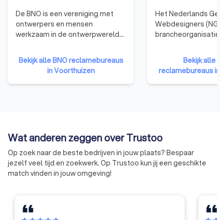
De BNO is een vereniging met
Het Nederlands Ge
ontwerpers en mensen
Webdesigners (NGR
werkzaam in de ontwerpwereld
brancheorganisatie
als leden. De BNO verbindt,
webdesigners. We
vertegenwoordigt en versterkt
die zijn aangeslote
Bekijk alle BNO reclamebureaus
Bekijk all
ontwerpers in Nederland.
hebben namelijk b
in Voorthuizen
reclamebureaus in
de nodige kennis, e
vaardigheden te b
kwalitatief hoogwa
websites te ontwer
Bovendien moet een
organisatie zich ho
Wat anderen zeggen over Trustoo
gedragscode van d
betekent dat ze ni
Op zoek naar de beste bedrijven in jouw plaats? Bespaar
eigen gang kunnen 
jezelf veel tijd en zoekwerk. Op Trustoo kun jij een geschikte
moeten voldoen aa
match vinden in jouw omgeving!
eisen qua integritei
professionaliteit.