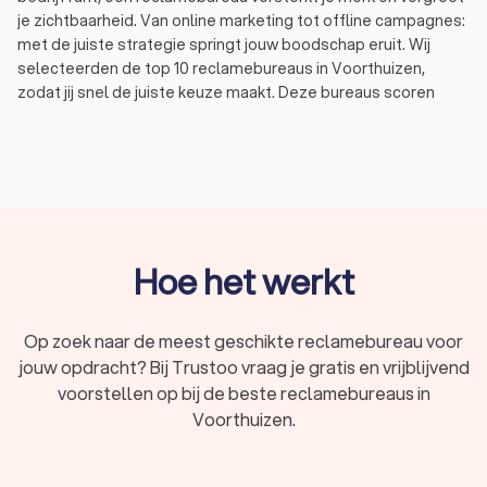
je zichtbaarheid. Van online marketing tot offline campagnes:
met de juiste strategie springt jouw boodschap eruit. Wij
selecteerden de top 10 reclamebureaus in Voorthuizen,
zodat jij snel de juiste keuze maakt. Deze bureaus scoren
uitstekend op Trustoo met een gemiddelde beoordeling van
8.8.
Wat is een reclamebureau?
Een reclamebureau bedenkt, ontwerpt en voert marketing- en
reclamecampagnes uit voor bedrijven en organisaties. Wil je
Hoe het werkt
een nieuw product lanceren, je naamsbekendheid vergroten
of meer klanten aantrekken? Dan helpt een marketing- en
reclamebureau je met de juiste strategie. De beste bureaus
Op zoek naar de meest geschikte reclamebureau voor
in Voorthuizen combineren creativiteit met data en
jouw opdracht? Bij Trustoo vraag je gratis en vrijblijvend
technologie om effectieve campagnes te ontwikkelen.
voorstellen op bij de beste reclamebureaus in
Voorthuizen.
Wat doet een reclamebureau in Voorthuizen?