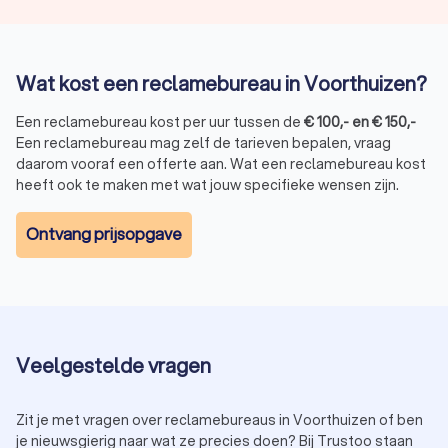
Bedrijfsanimatie:
creatieve animaties voor producten en
diensten.
Strategie en positionering:
een duidelijke groeistrategie
voor je bedrijf.
Wat kost een reclamebureau in Voorthuizen?
Website- en app-ontwikkeling:
professionele websites
en mobiele applicaties.
Een reclamebureau kost per uur tussen de
€
100
,-
en
€
150
,-
TV- en radioreclame:
effectieve campagnes via
Een reclamebureau mag zelf de tarieven bepalen, vraag
traditionele media.
daarom vooraf een offerte aan. Wat een reclamebureau kost
heeft ook te maken met wat jouw specifieke wensen zijn.
Hoe kies je het beste reclamebureau in
Ontvang prijsopgave
Voorthuizen?
Met zoveel keuze is het belangrijk om het juiste
reclamebureau te selecteren. Let op de volgende punten:
Portfolio:
bekijk eerdere projecten en bepaal of hun stijl
bij jouw bedrijf past.
Klantbeoordelingen:
lees reviews om een beeld te
Veelgestelde vragen
krijgen van de kwaliteit.
Werkwijze:
zorg ervoor dat de aanpak van het bureau
aansluit bij jouw wensen.
Zit je met vragen over reclamebureaus in Voorthuizen of ben
Budget:
kies een bureau dat binnen je budget past
je nieuwsgierig naar wat ze precies doen? Bij Trustoo staan