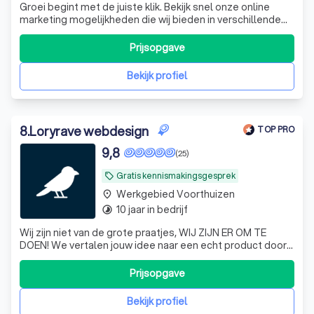
Groei begint met de juiste klik. Bekijk snel onze online
marketing mogelijkheden die wij bieden in verschillende
industrieën.
Prijsopgave
Bekijk profiel
8
.
Loryrave webdesign
TOP PRO
9,8
(25)
Gratis kennismakingsgesprek
local_offer
Werkgebied Voorthuizen
place
10 jaar in bedrijf
timelapse
Wij zijn niet van de grote praatjes, WIJ ZIJN ER OM TE
DOEN! We vertalen jouw idee naar een echt product door
middel van extensieve onderzoeken, volledige branding
en een goed werkende website.
Prijsopgave
Bekijk profiel