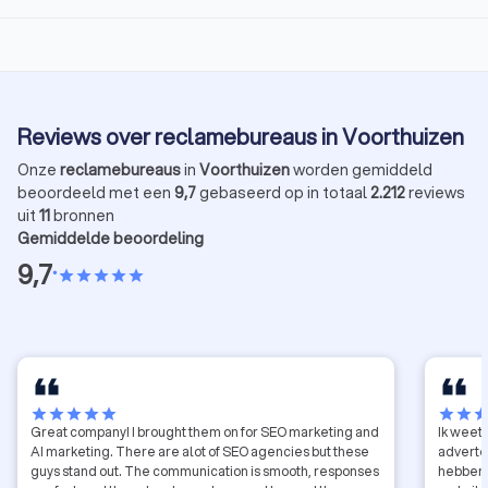
Reviews over reclamebureaus in Voorthuizen
Onze
reclamebureaus
in
Voorthuizen
worden gemiddeld
beoordeeld met een
9,7
gebaseerd op in totaal
2.212
reviews
uit
11
bronnen
Gemiddelde beoordeling
9,7
•
star
star
star
star
star
star
star
star
star
star
star
star
sta
Great company! I brought them on for SEO marketing and
Ik weet
AI marketing. There are alot of SEO agencies but these
adverte
guys stand out. The communication is smooth, responses
hebben 