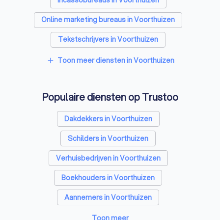
Incassobureaus in Voorthuizen
Online marketing bureaus in Voorthuizen
Tekstschrijvers in Voorthuizen
Vertaalbureaus in Voorthuizen
Toon meer diensten in Voorthuizen
add
SEO-specialisten in Voorthuizen
Populaire diensten op Trustoo
Grafisch ontwerpers in Voorthuizen
Accountants in Voorthuizen
Dakdekkers in Voorthuizen
Schilders in Voorthuizen
Verhuisbedrijven in Voorthuizen
Boekhouders in Voorthuizen
Aannemers in Voorthuizen
Makelaars in Voorthuizen
Toon meer