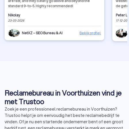
are fast, and they clearly go above and beyond the
website
standard 9-to-5. Highly recommended!
de gaten
Nikolay
Peter L
23-03-2026
17-12-20
NetXZ – SEO Bureau & AI
Bekijk profiel
Reclamebureau in Voorthuizen vind je
met Trustoo
Zoek je een professioneel reclamebureau in Voorthuizen?
Trustoo helpt je om eenvoudig het beste reclamebedrijf te
vinden. Of je nu een startende ondernemer bent of een groot
bedrijf runt, een reclamebureau versterkt je merk en vergroot