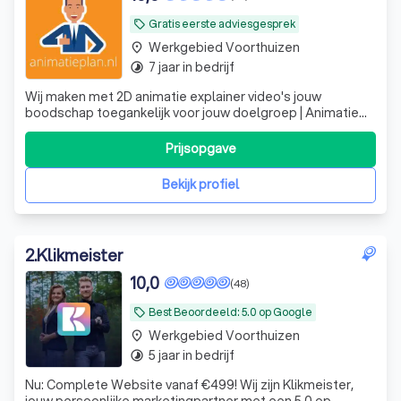
Gratis eerste adviesgesprek
local_offer
Werkgebied Voorthuizen
place
7 jaar in bedrijf
timelapse
Wij maken met 2D animatie explainer video's jouw
boodschap toegankelijk voor jouw doelgroep | Animatie
laten maken? | Animatieplan.nl
Prijsopgave
Bekijk profiel
2
.
Klikmeister
10,0
(48)
Best Beoordeeld: 5.0 op Google
local_offer
Werkgebied Voorthuizen
place
5 jaar in bedrijf
timelapse
Nu: Complete Website vanaf €499! Wij zijn Klikmeister,
jouw persoonlijke marketingpartner met een 5.0 op