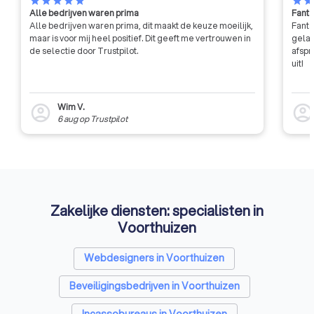
star
star
star
star
star
star
sta
Alle bedrijven waren prima
Fanta
Alle bedrijven waren prima, dit maakt de keuze moeilijk,
Fanta
maar is voor mij heel positief. Dit geeft me vertrouwen in
gelat
de selectie door Trustpilot.
afspr
uit!
Wim V.
account_circle
account_circl
6 aug
op
Trustpilot
Zakelijke diensten: specialisten in
Voorthuizen
Webdesigners in Voorthuizen
Beveiligingsbedrijven in Voorthuizen