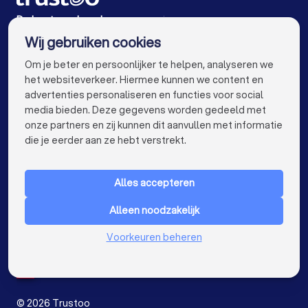
Reclamebureaus in Leusden
De beste reclamebureaus voor jou
Wij gebruiken cookies
Reclamebureaus in Amsterdam
info@trustoo.nl
Om je beter en persoonlijker te helpen, analyseren we
Reclamebureaus in Rotterdam
het websiteverkeer. Hiermee kunnen we content en
advertenties personaliseren en functies voor social
Reclamebureaus in Den Haag
media bieden. Deze gegevens worden gedeeld met
onze partners en zij kunnen dit aanvullen met informatie
Reclamebureaus in Utrecht
keyboard_arrow_down
VOOR PARTICULIEREN
die je eerder aan ze hebt verstrekt.
Reclamebureaus in Eindhoven
keyboard_arrow_down
VOOR BEDRIJVEN
Reclamebureaus in Tilburg
Alles accepteren
keyboard_arrow_down
OVER TRUSTOO
Reclamebureaus in Groningen
Alleen noodzakelijk
LAND
Nederland
Reclamebureaus in Almere
Voorkeuren beheren
België
Duitsland
Reclamebureaus in Breda
Spanje
Reclamebureaus in Nijmegen
©
2026
Trustoo