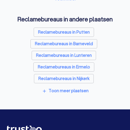
Stukadoors in Voorthuizen
Reclamebureaus in andere plaatsen
Schoonmaakbedrijven in Voorthuizen
Reclamebureaus in Putten
Airco installateurs in Voorthuizen
Reclamebureaus in Barneveld
Elektriciens in Voorthuizen
Reclamebureaus in Lunteren
Energielabel adviseurs in Voorthuizen
Reclamebureaus in Ermelo
Rijscholen in Voorthuizen
Reclamebureaus in Nijkerk
Advocaten in Voorthuizen
Reclamebureaus in Harderwijk
Toon meer plaatsen
add
Reclamebureaus in Ede
Reclamebureaus in Scherpenzeel (GE)
Reclamebureaus in De Klomp