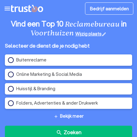
menu
Bedrijf aanmelden
Vind een Top 10
in
Reclamebureau
Voorthuizen
Wijzig plaats
edit
Selecteer de dienst die je nodig hebt
Buitenreclame
Online Marketing & Social Media
Huisstijl & Branding
Folders, Advertenties & ander Drukwerk
Bekijk meer
add
Zoeken
search