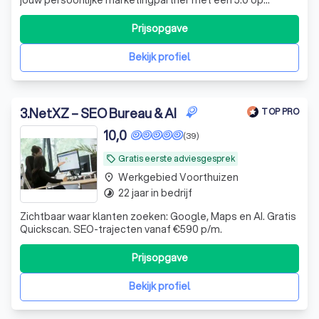
Google Reviews. Wij zetten jouw bedrijf op de kaart.
Prijsopgave
Bekijk profiel
3
.
NetXZ – SEO Bureau & AI
TOP PRO
10,0
(39)
Gratis eerste adviesgesprek
local_offer
Werkgebied Voorthuizen
place
22 jaar in bedrijf
timelapse
Zichtbaar waar klanten zoeken: Google, Maps en AI. Gratis
Quickscan. SEO-trajecten vanaf €590 p/m.
Prijsopgave
Bekijk profiel