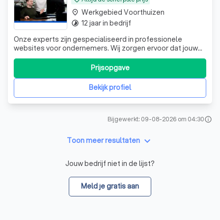
Werkgebied Voorthuizen
place
12 jaar in bedrijf
timelapse
Onze experts zijn gespecialiseerd in professionele
websites voor ondernemers. Wij zorgen ervoor dat jouw
website leads & nieuwe klanten oplevert. Je krijgt jouw
eigen vaste accountmanager waarmee je snel kunt
Prijsopgave
schakelen. De website is jouw eigendom en jij bepaalt het
budget. Wij helpen van A tot Z. S
Bekijk profiel
Bijgewerkt: 09-08-2026 om 04:30
info
keyboard_arrow_down
Toon meer resultaten
Jouw bedrijf niet in de lijst?
Meld je gratis aan