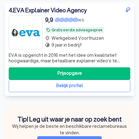
4
.
EVA Explainer Video Agency
9,9
(61)
Gratis eerste adviesgesprek
local_offer
Werkgebied Voorthuizen
place
9 jaar in bedrijf
timelapse
EVA is opgericht in 2016 met het idee om kwalitatief
hoogwaardige, maar betaalbare explainer video’s te
maken in een ‘niet zo betaalbare’ explainer video markt.
Dit idee sloeg aan en inmiddels bestaat ons team uit 11
Prijsopgave
enthousiaste collega’s. Waaronder 3 projectmanagers en
5 animatoren en een ervaren
Bekijk profiel
Tip! Leg uit waar je naar op zoek bent
Wij helpen je de beste en beschikbare reclamebureaus
te vinden.