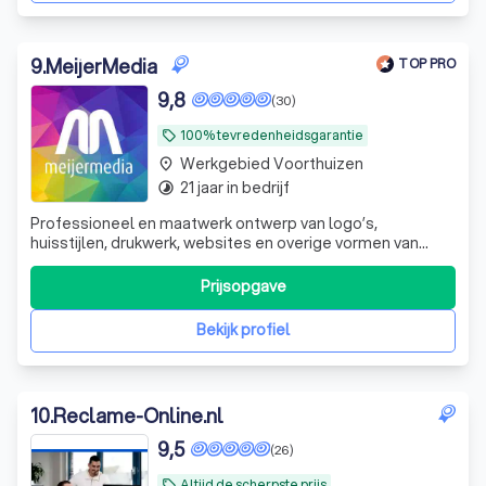
9
.
MeijerMedia
TOP PRO
9,8
(30)
100% tevredenheidsgarantie
local_offer
Werkgebied Voorthuizen
place
21 jaar in bedrijf
timelapse
Professioneel en maatwerk ontwerp van logo’s,
huisstijlen, drukwerk, websites en overige vormen van
creatieve communicatie. Flexibel, betrouwbaar, een
overvloed aan creativiteit en nette prijzen.
Prijsopgave
Bekijk profiel
10
.
Reclame-Online.nl
9,5
(26)
Altijd de scherpste prijs
local_offer