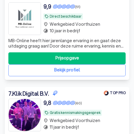
9,9
(51)
Direct beschikbaar
local_offer
Werkgebied Voorthuizen
place
10 jaar in bedrijf
timelapse
MB-Online heeft hier jarenlange ervaring in en gaat deze
uitdaging graag aan! Door deze ruime ervaring, kennis en
know-how leveren wij resultaat!
Prijsopgave
Bekijk profiel
7
.
Klik Digital B.V.
TOP PRO
9,8
(60)
Gratis kennismakingsgesprek
local_offer
Werkgebied Voorthuizen
place
11 jaar in bedrijf
timelapse