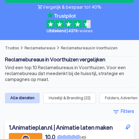
Vergelijk & bespaar tot 40%
shopping_cart
Uitstekend
|
4379
reviews
Trustoo
Reclamebureaus
Reclamebureaus in Voorthuizen
arrow_forward_ios
arrow_forward_ios
Reclamebureaus in Voorthuizen vergelijken
Vind een top 10 Reclamebureaus in Voorthuizen. Voor een
reclamebureau dat meedenkt bij de huisstijl, strategie en
campagnes op maat.
Alle diensten
Huisstijl & Branding
(
22
)
Folders, Advertent
filter_list
Filters
1
.
Animatieplan.nl | Animatie laten maken
10,0
(45)