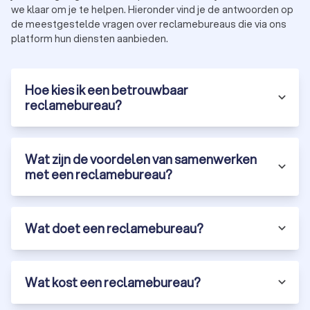
zonder in te leveren op kwaliteit.
we klaar om je te helpen. Hieronder vind je de antwoorden op
Specialisaties:
sommige bureaus focussen op
de meestgestelde vragen over reclamebureaus die via ons
specifieke sectoren of marketingtechnieken.
platform hun diensten aanbieden.
Met Trustoo vind je eenvoudig de beste reclamebureaus in
Voorthuizen. Vraag vandaag nog drie tot vier offertes aan en
ontdek hoe een professioneel bureau jouw bedrijf laat
Hoe kies ik een betrouwbaar
groeien.
reclamebureau?
Wat zijn de voordelen van samenwerken
met een reclamebureau?
Wat doet een reclamebureau?
Wat kost een reclamebureau?