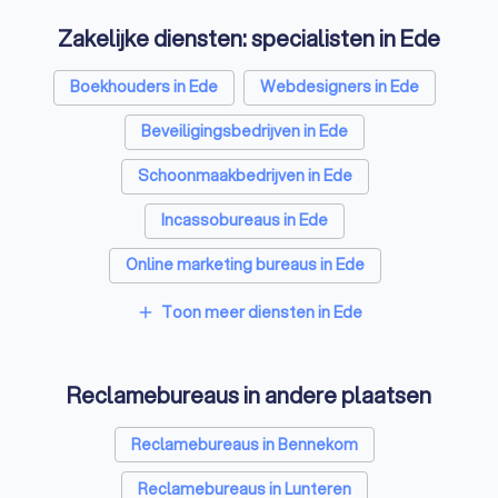
Zakelijke diensten: specialisten in Ede
Boekhouders in Ede
Webdesigners in Ede
Beveiligingsbedrijven in Ede
Schoonmaakbedrijven in Ede
Incassobureaus in Ede
Online marketing bureaus in Ede
Tekstschrijvers in Ede
Vertaalbureaus in Ede
Toon meer diensten in Ede
add
SEO-specialisten in Ede
Reclamebureaus in andere plaatsen
Grafisch ontwerpers in Ede
Koffieautomaat leveranciers in Ede
Reclamebureaus in Bennekom
Accountants in Ede
Reclamebureaus in Lunteren