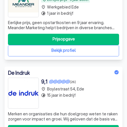
Werkgebied Ede
place
1 jaar in bedrijf
timelapse
Eerlijke prijs, geen opstartkosten en 9 jaar ervaring.
Meander Marketing helpt bedrijven in diverse branches
met marketing via SEO en SEA (Google & Bing Ads) voor
meer zichtbaarheid en klanten.
Prijsopgave
Bekijk profiel
De Indruk
9,1
(26)
Boylestraat 54, Ede
place
15 jaar in bedrijf
timelapse
Merken en organisaties die hun doelgroep weten te raken
zorgen voor impact en groei. Wij geloven dat de basis van
succes ligt in jouw unieke verhaal. En precies daar helpen