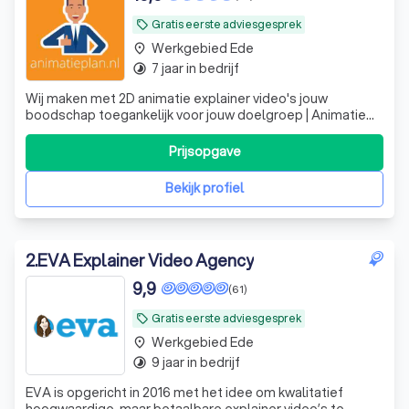
Gratis eerste adviesgesprek
local_offer
Werkgebied Ede
place
7 jaar in bedrijf
timelapse
Wij maken met 2D animatie explainer video's jouw
boodschap toegankelijk voor jouw doelgroep | Animatie
laten maken? | Animatieplan.nl
Prijsopgave
Bekijk profiel
2
.
EVA Explainer Video Agency
9,9
(61)
Gratis eerste adviesgesprek
local_offer
Werkgebied Ede
place
9 jaar in bedrijf
timelapse
EVA is opgericht in 2016 met het idee om kwalitatief
hoogwaardige, maar betaalbare explainer video’s te