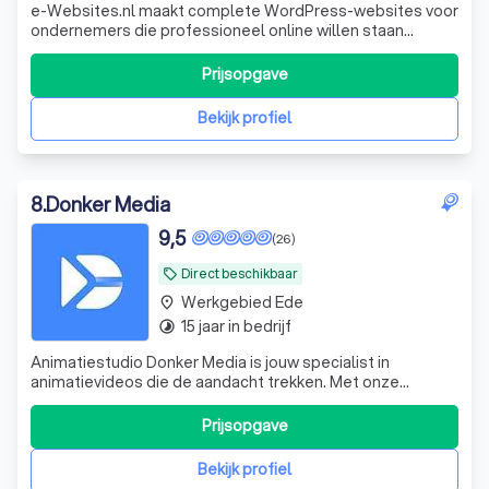
e-Websites.nl maakt complete WordPress-websites voor
ondernemers die professioneel online willen staan
zonder technisch gedoe. Veel ondernemers weten dat ze
een goede website nodig hebben, maar lopen vast op
Prijsopgave
keuzes zoals hosting, domeinnaam, e-mail, WordPress,
onderhoud, beveiliging en teksten. Wij
Bekijk profiel
8
.
Donker Media
9,5
(26)
Direct beschikbaar
local_offer
Werkgebied Ede
place
15 jaar in bedrijf
timelapse
Animatiestudio Donker Media is jouw specialist in
animatievideos die de aandacht trekken. Met onze
animatie studio in Eindhoven verrassen we met creatieve
concepten die precies vertellen wat jij wilt overbrengen.
Prijsopgave
Dat doen we met een klein team van ervaren experts
vanuit Eindhoven, voor opdrachtgever
Bekijk profiel