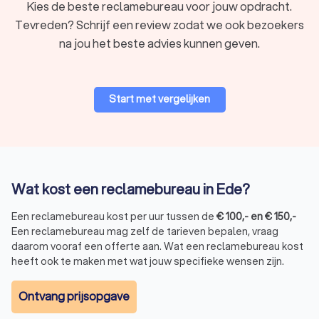
stickers en belettering op voertuigen en ramen.
Kies de beste reclamebureau voor jouw opdracht.
Buitenreclame:
billboards, gevelreclame en spandoeken
Tevreden? Schrijf een review zodat we ook bezoekers
voor maximale zichtbaarheid.
na jou het beste advies kunnen geven.
Huisstijl en branding:
ontwikkeling van een sterke visuele
identiteit.
Marketing en communicatie:
strategische campagnes
en communicatieplannen.
Start met vergelijken
Drukwerk en advertenties:
folders, flyers en ander
promotiemateriaal.
Bedrijfsanimatie:
creatieve animaties voor producten en
diensten.
Strategie en positionering:
een duidelijke groeistrategie
voor je bedrijf.
Wat kost een reclamebureau in Ede?
Website- en app-ontwikkeling:
professionele websites
en mobiele applicaties.
Een reclamebureau kost per uur tussen de
€
100
,-
en
€
150
,-
TV- en radioreclame:
effectieve campagnes via
Een reclamebureau mag zelf de tarieven bepalen, vraag
traditionele media.
daarom vooraf een offerte aan. Wat een reclamebureau kost
heeft ook te maken met wat jouw specifieke wensen zijn.
Hoe kies je het beste reclamebureau in Ede?
Ontvang prijsopgave
Met zoveel keuze is het belangrijk om het juiste