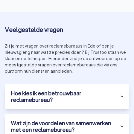
reclamebureau te selecteren. Let op de volgende punten:
Portfolio:
bekijk eerdere projecten en bepaal of hun stijl
bij jouw bedrijf past.
Klantbeoordelingen:
lees reviews om een beeld te
krijgen van de kwaliteit.
Veelgestelde vragen
Werkwijze:
zorg ervoor dat de aanpak van het bureau
aansluit bij jouw wensen.
Budget:
kies een bureau dat binnen je budget past
Zit je met vragen over reclamebureaus in Ede of ben je
zonder in te leveren op kwaliteit.
nieuwsgierig naar wat ze precies doen? Bij Trustoo staan we
Specialisaties:
sommige bureaus focussen op
klaar om je te helpen. Hieronder vind je de antwoorden op de
specifieke sectoren of marketingtechnieken.
meestgestelde vragen over reclamebureaus die via ons
Met Trustoo vind je eenvoudig de beste reclamebureaus in
platform hun diensten aanbieden.
Ede. Vraag vandaag nog drie tot vier offertes aan en ontdek
hoe een professioneel bureau jouw bedrijf laat groeien.
Hoe kies ik een betrouwbaar
reclamebureau?
Wat zijn de voordelen van samenwerken
met een reclamebureau?