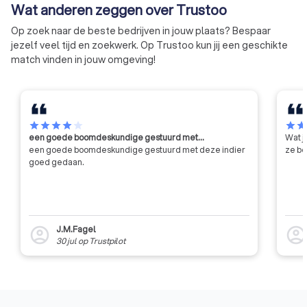
Wat anderen zeggen over Trustoo
gedragscode van d
betekent dat ze ni
Op zoek naar de beste bedrijven in jouw plaats? Bespaar
eigen gang kunnen 
jezelf veel tijd en zoekwerk. Op Trustoo kun jij een geschikte
moeten voldoen aa
match vinden in jouw omgeving!
eisen qua integritei
professionaliteit.
star
star
star
star
star
star
sta
een goede boomdeskundige gestuurd met…
Wat j
een goede boomdeskundige gestuurd met deze indier
ze be
goed gedaan.
J.M.Fagel
account_circle
account_circl
30 jul
op
Trustpilot