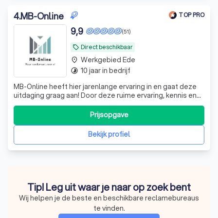
4
.
MB-Online
TOP PRO
9,9
(51)
Direct beschikbaar
local_offer
Werkgebied Ede
place
10 jaar in bedrijf
timelapse
MB-Online heeft hier jarenlange ervaring in en gaat deze
uitdaging graag aan! Door deze ruime ervaring, kennis en
know-how leveren wij resultaat!
Prijsopgave
Bekijk profiel
Tip! Leg uit waar je naar op zoek bent
Wij helpen je de beste en beschikbare reclamebureaus
te vinden.