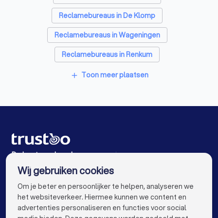
Reclamebureaus in De Klomp
Reclamebureaus in Wageningen
Reclamebureaus in Renkum
Reclamebureaus in Veenendaal
Toon meer plaatsen
add
Reclamebureaus in Heelsum
Reclamebureaus in Rhenen
Reclamebureaus in Barneveld
Reclamebureaus in Oosterbeek
De beste reclamebureaus voor jou
Wij gebruiken cookies
Reclamebureaus in Amsterdam
info@trustoo.nl
Om je beter en persoonlijker te helpen, analyseren we
Reclamebureaus in Rotterdam
het websiteverkeer. Hiermee kunnen we content en
advertenties personaliseren en functies voor social
Reclamebureaus in Den Haag