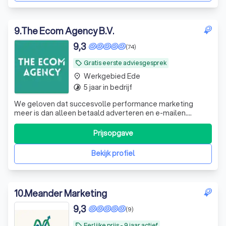
9
.
The Ecom Agency B.V.
9,3
(74)
Gratis eerste adviesgesprek
local_offer
Werkgebied Ede
place
5 jaar in bedrijf
timelapse
We geloven dat succesvolle performance marketing
meer is dan alleen betaald adverteren en e-mailen.
Daarom gaan we verder: we zijn niet alleen uitvoerders,
maar adviseurs die meedenken met alle facetten van je
Prijsopgave
bedrijf. Met onze Beyond Paid Advertising methode
helpen wij ambitieuze bedrijven groeien
Bekijk profiel
10
.
Meander Marketing
9,3
(9)
Eerlijke prijs - 9 jaar actief
local_offer