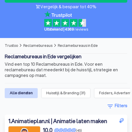
Vergelijk & bespaar tot 40%
shopping_cart
Uitstekend
|
4369
reviews
Trustoo
Reclamebureaus
Reclamebureaus in Ede
arrow_forward_ios
arrow_forward_ios
Reclamebureaus in Ede vergelijken
Vind een top 10 Reclamebureaus in Ede. Voor een
reclamebureau dat meedenkt bij de huisstijl, strategie en
campagnes op maat.
Alle diensten
Huisstijl & Branding
(
31
)
Folders, Advertent
filter_list
Filters
1
.
Animatieplan.nl | Animatie laten maken
10,0
(45)