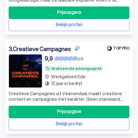
maken in een ‘niet zo betaalbare’ explainer video markt.
Dit idee sloeg aan en inmiddels bestaat ons team uit 11
Prijsopgave
enthousiaste collega’s. Waaronder 3 projectmanagers en
5 animatoren en een ervaren
Bekijk profiel
3
.
Creatieve Campagnes
TOP PRO
9,9
(23)
Gratis eerste adviesgesprek
local_offer
Werkgebied Ede
place
12 jaar in bedrijf
timelapse
Creatieve Campagnes uit Veenendaal maakt creatieve
content en campagnes met karakter. Geen standaard
video’s, maar opvallende ideeën en beelden die blijven
hangen. O.a specialist in social media video
Prijsopgave
Bekijk profiel