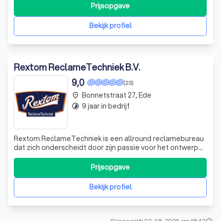
wij je bij. Door jouw boodschap op de juiste plaats, op het
Prijsopgave
juiste moment én bij de juiste persoon te laten landen. Wij
cr
Bekijk profiel
Rextom ReclameTechniek B.V.
9,0
(23)
Bonnetstraat 27, Ede
place
9 jaar in bedrijf
timelapse
Rextom ReclameTechniek is een allround reclamebureau
dat zich onderscheidt door zijn passie voor het ontwerpen
van vrachtwagens en bedrijfsauto's. Onze expertise
strekt zich uit tot het personaliseren van voertuigen en
Prijsopgave
gebouwen, waardoor uw merk opvalt en onvergetelijk
wordt. Onze specialisten, met
Bekijk profiel