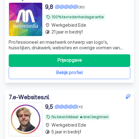
9,8
(30)
100% tevredenheidsgarantie
local_offer
Werkgebied Ede
place
21 jaar in bedrijf
timelapse
Professioneel en maatwerk ontwerp van logo’s,
huisstijlen, drukwerk, websites en overige vormen van
creatieve communicatie. Flexibel, betrouwbaar, een
overvloed aan creativiteit en nette prijzen.
Prijsopgave
Bekijk profiel
7
.
e-Websites.nl
9,5
(11)
Nu beschikbaar 🔥snel beginnen
local_offer
Werkgebied Ede
place
5 jaar in bedrijf
timelapse