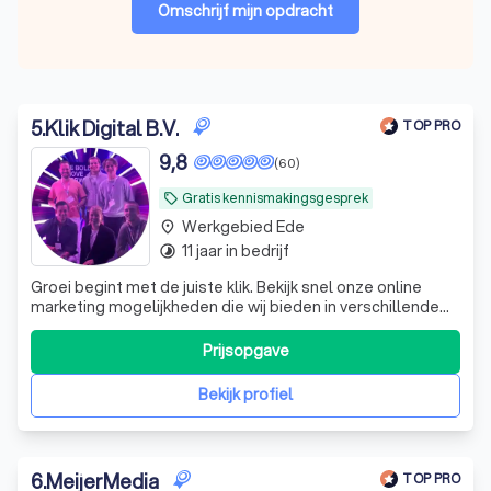
Omschrijf mijn opdracht
5
.
Klik Digital B.V.
TOP PRO
9,8
(60)
Gratis kennismakingsgesprek
local_offer
Werkgebied Ede
place
11 jaar in bedrijf
timelapse
Groei begint met de juiste klik. Bekijk snel onze online
marketing mogelijkheden die wij bieden in verschillende
industrieën.
Prijsopgave
Bekijk profiel
6
.
MeijerMedia
TOP PRO