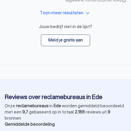
Bijgewerkt: 03-08-2026 om 18:42
info
keyboard_arrow_down
Toon meer resultaten
Jouw bedrijf niet in de lijst?
Meld je gratis aan
Reviews over reclamebureaus in Ede
Onze
reclamebureaus
in
Ede
worden gemiddeld beoordeeld
met een
9,7
gebaseerd op in totaal
2.188
reviews uit
9
bronnen
Gemiddelde beoordeling