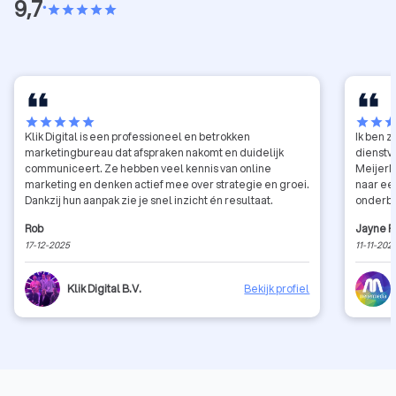
9,7
•
star
star
star
star
star
star
star
star
star
star
star
star
sta
Klik Digital is een professioneel en betrokken
Ik ben 
marketingbureau dat afspraken nakomt en duidelijk
dienstv
communiceert. Ze hebben veel kennis van online
MeijerM
marketing en denken actief mee over strategie en groei.
naar ee
Dankzij hun aanpak zie je snel inzicht én resultaat.
onderbo
communi
Rob
Jayne F
recomm
17-12-2025
11-11-202
Klik Digital B.V.
Bekijk profiel