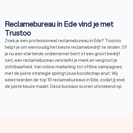
Reclamebureau in Ede vind je met
Trustoo
Zoek je een professioneel reclamebureau in Ede? Trustoo
helpt je om eenvoudig het beste reclamebedrijf te vinden. Of
je nu een startende ondernemer bent of een groot bedrijf
runt, een reclamebureau versterkt je merk en vergroot je
zichtbaarheid. Van online marketing tot offline campagnes:
met de juiste strategie springt jouw boodschap eruit. Wij
selecteerden de top 10 reclamebureaus in Ede, zodat jij snel
de juiste keuze maakt. Deze bureaus scoren uitstekend op
Trustoo met een gemiddelde beoordeling van 9.1.
Wat is een reclamebureau?
Een reclamebureau bedenkt, ontwerpt en voert marketing- en
reclamecampagnes uit voor bedrijven en organisaties. Wil je