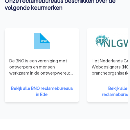
Onze reclamebureaus beschikken over de
volgende keurmerken
De BNO is een vereniging met
Het Nederlands Ge
ontwerpers en mensen
Webdesigners (NGR
werkzaam in de ontwerpwereld
brancheorganisatie
als leden. De BNO verbindt,
webdesigners. We
vertegenwoordigt en versterkt
die zijn aangeslote
Bekijk alle BNO reclamebureaus
Bekijk all
ontwerpers in Nederland.
hebben namelijk b
in Ede
reclamebureau
de nodige kennis, e
vaardigheden te b
kwalitatief hoogwa
websites te ontwer
Bovendien moet een
organisatie zich ho