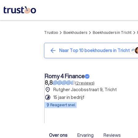
Trustoo
Boekhouders
Boekhouders in Tricht
arrow_forward_ios
arrow_forward_ios
arrow_forward_ios
arrow_back
Naar Top 10 boekhouders in Tricht
Romy 4 Finance
8,8
(
2
reviews
)
place
Rutgher Jacobsstraat 9, Tricht
timelapse
15 jaar in bedrijf
Reageert snel
Over ons
Ervaring
Reviews