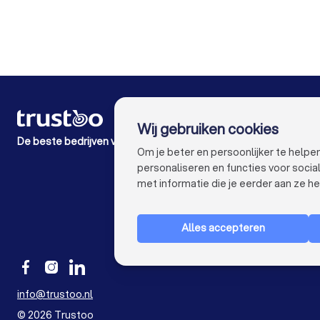
Boekhouders in Almere
Boekhouders in Breda
Boekhouders in Amersfoort
Boekhouders in Apeldoor
VOOR PARTICULIEREN
Wij gebruiken cookies
Hoe het werkt
De beste bedrijven voor jou
Expert blogs
Om je beter en persoonlijker te help
Kostenoverzichten
personaliseren en functies voor soci
Klacht over bedrijf
met informatie die je eerder aan ze he
Alles accepteren
info@trustoo.nl
©
2026
Trustoo