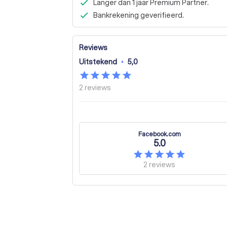
Langer dan 1 jaar Premium Partner.
Bankrekening geverifieerd.
Reviews
Uitstekend
•
5,0
2
reviews
Facebook.com
5.0
2
reviews