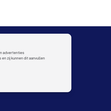
oekhouders in Haarlem
Boekhouders in Arnhem
Boekhouders in Leiden
Boekhouders in Dordrecht
OO
LAND
Nederland
ustoo
België
en advertenties
Duitsland
n zij kunnen dit aanvullen
Spanje
orwaarden