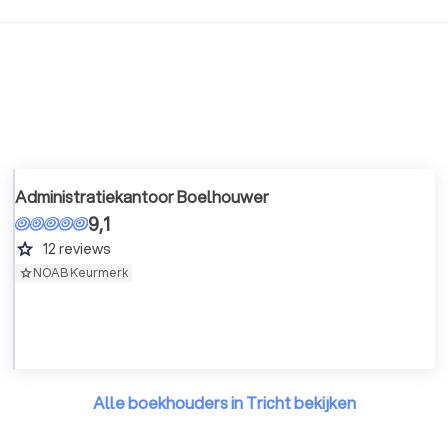
Administratiekantoor Boelhouwer
9,1
grade
12
reviews
NOAB Keurmerk
Alle boekhouders in Tricht bekijken