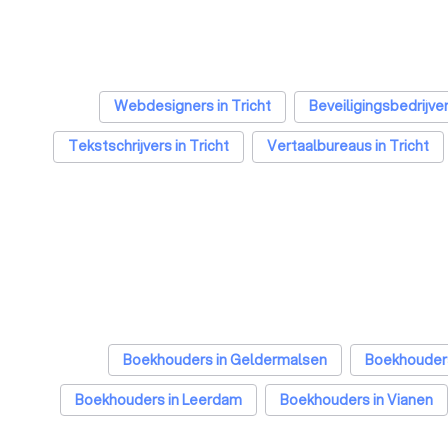
Webdesigners in Tricht
Beveiligingsbedrijven
Tekstschrijvers in Tricht
Vertaalbureaus in Tricht
Boekhouders in Geldermalsen
Boekhouder
Boekhouders in Leerdam
Boekhouders in Vianen
Boekhouders in Rotterdam
Boekhouders in Den Haa