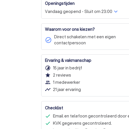
Het opstellen van tussentijdse rapportages
Openingstijden
Het samenstellen van de jaarrekening

Vandaag geopend - Sluit om 23:00
Het samenstellen van aangiften inkomstenb
Het samenstellen van aangiften vennootsc
Het inhuren van specifieke deskundigheid op t
Waarom voor ons kiezen?
Het uitvoeren van overige administratiev
Direct schakelen met een eigen
check_circle
contactpersoon
Ervaring & vakmanschap
timelapse
15 jaar in bedrijf
star
2
reviews
people_outline
1 medewerker
timeline
21 jaar ervaring
Checklist
Email en telefoon gecontroleerd door 
KVK gegevens gecontroleerd.