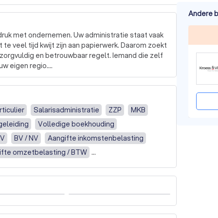
Andere b
 druk met ondernemen. Uw administratie staat vaak 
te veel tijd kwijt zijn aan papierwerk. Daarom zoekt 
 zorgvuldig en betrouwbaar regelt. Iemand die zelf 
uw eigen regio.

okken zijn. Hij moet snel en flexibel op uw wensen 
tegen een scherp tarief.

rticulier
Salarisadministratie
ZZP
MKB
de ideale partner voor ZZP, agrarische sector, 
geleiding
Volledige boekhouding
lieren uit de wijde omgeving van Rotterdam-
ren en startende ondernemers kunnen bij ons 
CV
BV / NV
Aangifte inkomstenbelasting
en.

ifte omzetbelasting / BTW
elasting overig
iële administratie

Accountant overig
 administratie

ountantscontrole (audit) of -verklaring
gen

nistratie (payroll)