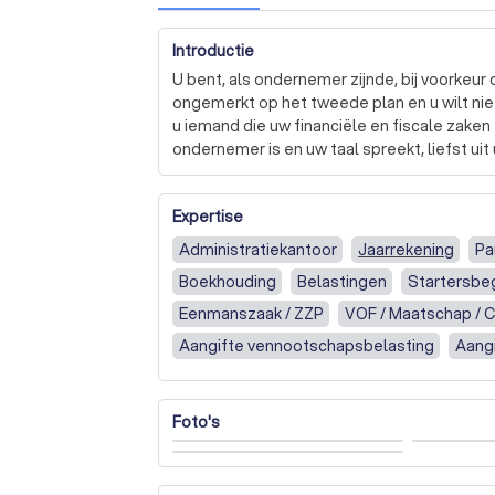
Introductie
U bent, als ondernemer zijnde, bij voorkeur
ongemerkt op het tweede plan en u wilt niet 
u iemand die uw financiële en fiscale zaken
ondernemer is en uw taal spreekt, liefst uit 
Uw adviseur moet deskundig, ervaren en betr
Expertise
en behoeften kunnen inspelen. En natuurlijk 
Administratiekantoor
Jaarrekening
Pa
Romy 4 Finance uit Tricht (Geldermalsen) is 
Boekhouding
Belastingen
Startersbe
kleine en middelgrote bedrijven en particu
Hilversum-Nijmegen-’s Hertogenbosch. Erva
Eenmanszaak / ZZP
VOF / Maatschap / 
terecht met al hun financiële en fiscale vrag
Aangifte vennootschapsbelasting
Aang
Aangifte loonheffingen (loonaangifte)
B
Denk hierbij aan:

Het opzetten of optimaliseren van uw financ
Accountantscontrole (en/of verklaring)
Foto's
Het voeren van uw (gehele of gedeeltelijke)
Jaarrekening opstellen/controleren
Acc
Het opstellen van aangiften omzetbelastin
Het opstellen van begrotingen

Belastingadvies en -aangifte
Salarisadmi