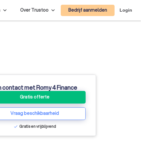
Bedrijf aanmelden
n
Over Trustoo
Login
n contact met Romy 4 Finance
Gratis offerte
Vraag beschikbaarheid
Gratis en vrijblijvend
check