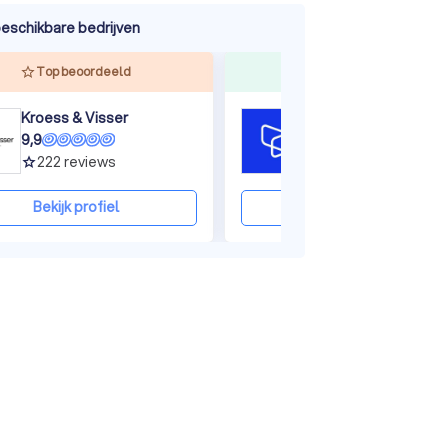
eschikbare bedrijven
Top beoordeeld
Zeer ervaren
Kroess & Visser
9,9
9,9
222
reviews
66
reviews
grade
grade
Bekijk profiel
Bekijk profiel