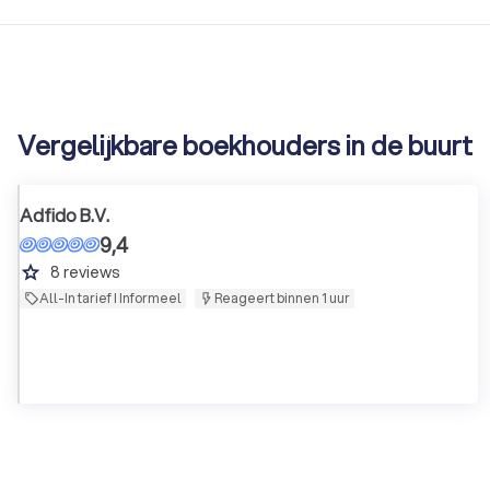
Vergelijkbare boekhouders in de buurt
Adfido B.V.
9,4
grade
8
reviews
All-In tarief I Informeel
Reageert binnen 1 uur