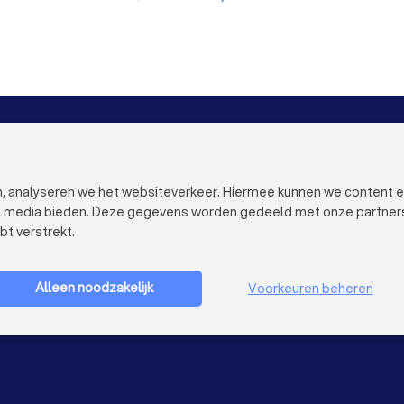
Boekhouders in Nijmegen
Boekhouders in Enschede
B
n
Boekhouders in Den Bosch
Boekhouders in Maastricht
Boekhouders in Zoetermeer
VOOR BEDRIJVEN
OVER TRUST
Bedrijfsprofiel verwijderen
Over Trustoo
Trustoo Top Pro
Werken bij Tr
en, analyseren we het websiteverkeer. Hiermee kunnen we content 
Ervaringen
Contact
al media bieden. Deze gegevens worden gedeeld met onze partners e
Blog
Pers
bt verstrekt.
Privacy
Bedrijf aanmelden
Cookies
Gebruikersvo
Alleen noodzakelijk
Voorkeuren beheren
Sitemap