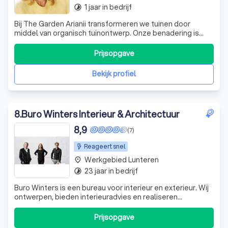
1 jaar in bedrijf
timelapse
Bij The Garden Arianii transformeren we tuinen door
middel van organisch tuinontwerp. Onze benadering is
uniek; we kijken anders naar ruimtes en ontwerpen met
een diepe waardering voor diversiteit, duurzaamheid en
Prijsopgave
esthetiek. Onze ontwerpen zijn niet alleen visueel
aantrekkelijk, maar ook functioneel
Bekijk profiel
8
.
Buro Winters Interieur & Architectuur
8,9
(7)
Reageert snel
Werkgebied Lunteren
place
23 jaar in bedrijf
timelapse
Buro Winters is een bureau voor interieur en exterieur. Wij
ontwerpen, bieden interieuradvies en realiseren
nieuwbouw en verbouwingen, renovaties en restauraties.
Dat doen we voor bedrijven en particulieren. Wij zijn
Prijsopgave
gevestigd in Nijmegen, maar werken in het hele land. We