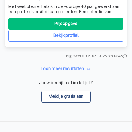
Met veel plezier heb ik in de voorbije 40 jaar gewerkt aan
een grote diversiteit aan projecten. Een selectie van
gerealiseerde werken treft u aan onder het hoofdstuk
"PROJECTEN". Maar nog altijd mag ik mij gelukkig prijzen
Prijsopgave
met opdrachten, waaraan ik met niet aflatende inzet werk.
Daarnaast maak ik n
Bekijk profiel
Bijgewerkt: 05-08-2026 om 10:48
info
keyboard_arrow_down
Toon meer resultaten
Jouw bedrijf niet in de lijst?
Meld je gratis aan