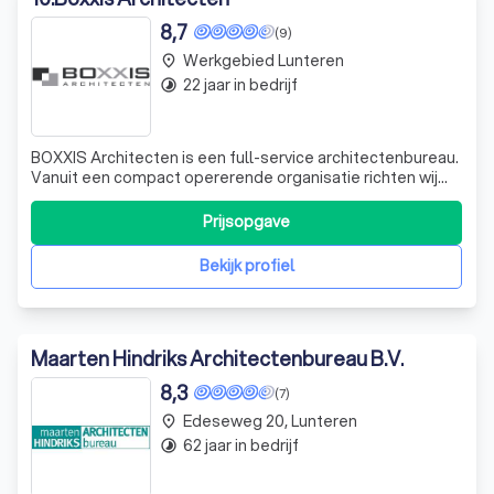
8,7
(9)
Werkgebied Lunteren
place
22 jaar in bedrijf
timelapse
BOXXIS Architecten is een full-service architectenbureau.
Vanuit een compact opererende organisatie richten wij
ons op een breed scala aan ontwerpopgaven. Door de
grote verscheidenheid aan opdrachten beschikken wij
Prijsopgave
over een breed ontwikkelde kennis op het gebied van
stedenbouw, architectuur en inter
Bekijk profiel
Maarten Hindriks Architectenbureau B.V.
8,3
(7)
Edeseweg 20, Lunteren
place
62 jaar in bedrijf
timelapse