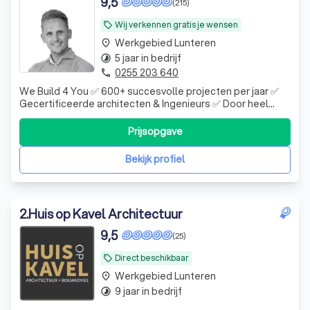
9,5
(215)
De voordelen van een professionele
Wij verkennen gratis je wensen
local_offer
architect in Lunteren
Werkgebied Lunteren
place
5 jaar in bedrijf
timelapse
Wat is de rol van een architect?
0255 203 640
phone
Welke soorten architecten zijn er? Ontdek
We Build 4 You ✅ 600+ succesvolle projecten per jaar ✅
Gecertificeerde architecten & Ingenieurs ✅ Door heel
de verschillende specialismen
Nederland
Prijsopgave
Hoe vind je een betrouwbare architect?
Bekijk profiel
2
.
Huis op Kavel Architectuur
9,5
(25)
Direct beschikbaar
local_offer
Werkgebied Lunteren
place
9 jaar in bedrijf
timelapse