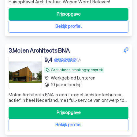
HuisopKavel Architectuur-Wonen Wordt Beleven!
Prijsopgave
Bekijk profiel
3
.
Molen Architects BNA
9,4
(7)
Gratis kennismakingsgesprek
local_offer
Werkgebied Lunteren
place
10 jaar in bedrijf
timelapse
Molen Architects BNA is een flexibel architectenbureau,
actief in heel Nederland, met full-service van ontwerp tot
oplevering, inclusief interieur en maatwerkmeubilair.
Prijsopgave
Bekijk profiel