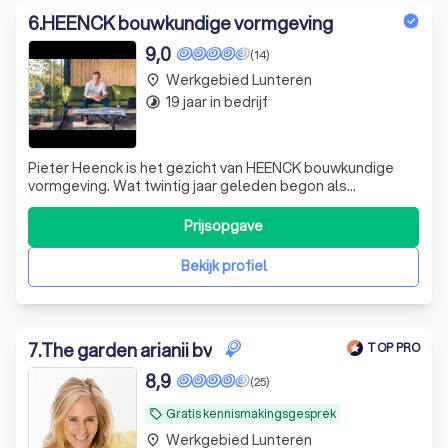
6
.
HEENCK bouwkundige vormgeving
9,0
(14)
Werkgebied Lunteren
place
19 jaar in bedrijf
timelapse
Pieter Heenck is het gezicht van HEENCK bouwkundige
vormgeving. Wat twintig jaar geleden begon als
timmerman, is ontwikkeld tot een eigen studio waar
wensen en ideeën worden omgezet in bouwkundige
Prijsopgave
ontwerpen. Door de jaren heen heeft hij een grote
diversiteit aan bouwprojecten onder handen gehad. Res
Bekijk profiel
7
.
The garden arianii bv
TOP PRO
8,9
(25)
Gratis kennismakingsgesprek
local_offer
Werkgebied Lunteren
place