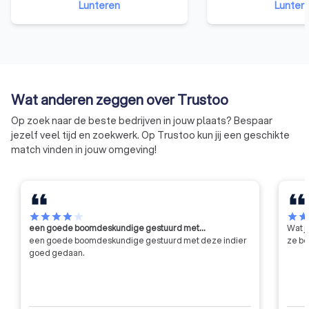
Lunteren
Lunter
creatief ondernemerschap
viertienduizend pe
bevordert. Met als drijfveer de
geregistreerd. Drie
kracht van architectuur voor de
is architect. Interie
leefomgeving.
stedenbouwkundige
landschapsarchite
respectievelijk 13
Wat anderen zeggen over Trustoo
van het register.
Op zoek naar de beste bedrijven in jouw plaats? Bespaar
jezelf veel tijd en zoekwerk. Op Trustoo kun jij een geschikte
match vinden in jouw omgeving!
star
star
star
star
star
star
sta
een goede boomdeskundige gestuurd met…
Wat j
een goede boomdeskundige gestuurd met deze indier
ze be
goed gedaan.