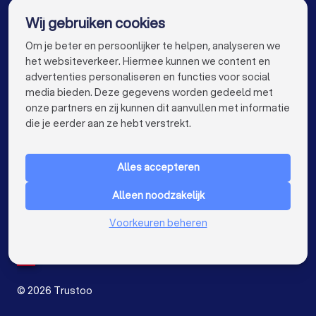
De beste architecten voor jou
Wij gebruiken cookies
Architecten in Tilburg
Architecten in Groningen
info@trustoo.nl
Om je beter en persoonlijker te helpen, analyseren we
Architecten in Almere
Architecten in Breda
het websiteverkeer. Hiermee kunnen we content en
advertenties personaliseren en functies voor social
Architecten in Nijmegen
Architecten in Enschede
media bieden. Deze gegevens worden gedeeld met
onze partners en zij kunnen dit aanvullen met informatie
Architecten in Haarlem
Architecten in Arnhem
keyboard_arrow_down
VOOR PARTICULIEREN
die je eerder aan ze hebt verstrekt.
Architecten in Amersfoort
keyboard_arrow_down
VOOR BEDRIJVEN
Architecten in Apeldoorn
Architecten in Den Bosch
Alles accepteren
keyboard_arrow_down
OVER TRUSTOO
Architecten in Maastricht
Architecten in Leiden
Alleen noodzakelijk
LAND
Nederland
Architecten in Dordrecht
Voorkeuren beheren
België
Duitsland
Architecten in Zoetermeer
Spanje
Architecten bij jou in de buurt
©
2026
Trustoo