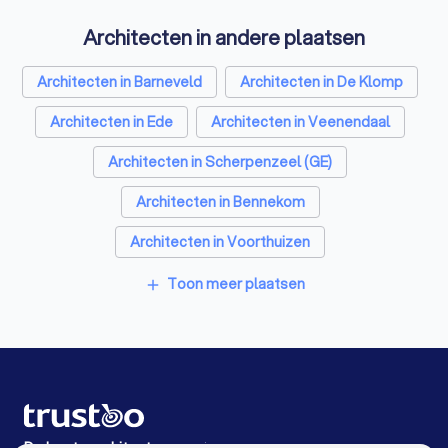
Ongediertebestrijders in Lunteren
Architecten in andere plaatsen
Zonwering specialisten in Lunteren
Badkamer installateurs in Lunteren
Architecten in Barneveld
Architecten in De Klomp
Traprenovatie bedrijven in Lunteren
Architecten in Ede
Architecten in Veenendaal
Schoorsteenvegers in Lunteren
Architecten in Scherpenzeel (GE)
Hekwerkspecialisten in Lunteren
Architecten in Bennekom
Interieurstylisten in Lunteren
Architecten in Voorthuizen
Stoffeerders in Lunteren
Architecten in Wageningen
Toon meer plaatsen
add
Meubelmakers in Lunteren
Architecten in Woudenberg
Klusjesmannen in Lunteren
Architecten in Leusden
Architecten in Amsterdam
Architecten in Rotterdam
Architecten in Den Haag
Architecten in Utrecht
Architecten in Eindhoven