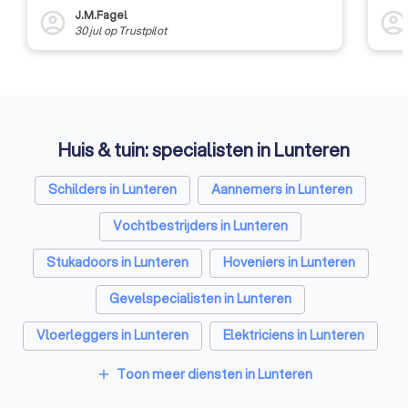
J.M.Fagel
account_circle
account_circl
30 jul
op
Trustpilot
Huis & tuin: specialisten in Lunteren
Schilders in Lunteren
Aannemers in Lunteren
Vochtbestrijders in Lunteren
Stukadoors in Lunteren
Hoveniers in Lunteren
Gevelspecialisten in Lunteren
Vloerleggers in Lunteren
Elektriciens in Lunteren
Isolatiebedrijven in Lunteren
Toon meer diensten in Lunteren
add