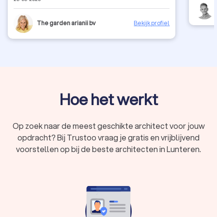
feedback direct in een volgend ontwerp en ze reageert
snel (sneller dan wij terug reageerden). Ze helpt ook bij
het uitzoeken waar je bepaalde spullen en beplanting
The garden arianii bv
Bekijk profiel
kan kopen. Zeker een aanrader!
Hoe het werkt
Op zoek naar de meest geschikte architect voor jouw
opdracht? Bij Trustoo vraag je gratis en vrijblijvend
voorstellen op bij de beste architecten in Lunteren.