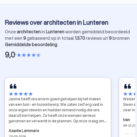
Reviews over architecten in Lunteren
Onze
architecten
in
Lunteren
worden gemiddeld beoordeeld
met een
9
gebaseerd op in totaal
1.570
reviews uit
9
bronnen
Gemiddelde beoordeling
9,0
•
star
star
star
star
star_half
star
star
star
star
star
star
star
sta
Janine heeft ons enorm goed geholpen bij het maken
Wederzi
van een tuin- en huisontwerp. We zaten zelf erg vast in
Swen ee
onze eigen ideeën en hadden iemand nodig die ons
zeer in 
daaruit kon helpen. Ze heeft onze wensen serieus
Ivan
genomen en verwerkt in de plannen. Op onze vraag om
06-12-20
tenminste 1 ontwerp te maken waarbij ze echt 'out of the
Axante Lemmers
box' denkt, heeft ze echt geleverd! Janine verwerkt de
23-03-2026