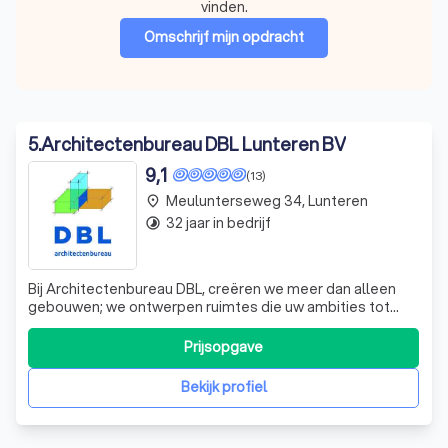
vinden.
Omschrijf mijn opdracht
5
.
Architectenbureau DBL Lunteren BV
9,1
(13)
Meulunterseweg 34, Lunteren
place
32 jaar in bedrijf
timelapse
Bij Architectenbureau DBL, creëren we meer dan alleen
gebouwen; we ontwerpen ruimtes die uw ambities tot
leven brengen. Of het nu gaat om een woning met een
iconische architectuur of een bedrijfsgebouw met
Prijsopgave
verbazingwekkende mogelijkheden, wij zorgen ervoor dat
uw visie werkelijkheid wordt. Onze expe
Bekijk profiel