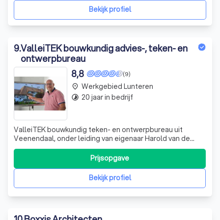
werken van schets tot eindr
Bekijk profiel
9
.
ValleiTEK bouwkundig advies-, teken- en
ontwerpbureau
8,8
(9)
Werkgebied Lunteren
place
20 jaar in bedrijf
timelapse
ValleiTEK bouwkundig teken- en ontwerpbureau uit
Veenendaal, onder leiding van eigenaar Harold van de
Kraats, is in 2005 opgericht. Wij zijn een innovatief
bouwkundig teken- en ontwerpbureau dat zich richt op
Prijsopgave
het realiseren van duurzame en toekomstgerichte
bouwprojecten in de regio maar ook daarbuit
Bekijk profiel
10
.
Boxxis Architecten