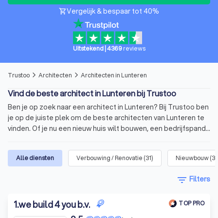
Vergelijk & bespaar tot 40%
shopping_cart
Uitstekend
|
4369
reviews
Trustoo
Architecten
Architecten in Lunteren
arrow_forward_ios
arrow_forward_ios
Vind de beste architect in Lunteren bij Trustoo
Ben je op zoek naar een architect in Lunteren? Bij Trustoo ben
je op de juiste plek om de beste architecten van Lunteren te
vinden. Of je nu een nieuw huis wilt bouwen, een bedrijfspand
wilt renoveren of een tuin wilt ontwerpen. Trustoo biedt een
uitgebreide selectie van de beste architecten die klaar staan
Alle diensten
Verbouwing / Renovatie
(
31
)
Nieuwbouw
(
3
om jouw ideeën te verwerkelijken. Deze architecten hebben
een gemiddelde Trustoo Score van 8.8 gebaseerd op 1000+
filter_list
Filters
reviews. Vergelijk vandaag nog vier architecten in Lunteren
met elkaar en kies de architect die het best bij jouw project en
1
.
we build 4 you b.v.
budget past.
TOP PRO
Wat is een architect?