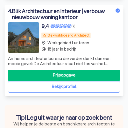
4
.
Blik Architectuur en Interieur | verbouw
nieuwbouw woning kantoor
9,4
(7)
Gekwalificeerd Architect
grade
Werkgebied Lunteren
place
18 jaar in bedrijf
timelapse
Arnhems architectenbureau die verder denkt dan een
mooie gevel: De Architectuur staat niet los van het
interieur en staat in verbinding met de tuin. Blik-veld:
monumenten, nieuwbouw, herbestemming etc
Prijsopgave
Bekijk profiel
Tip! Leg uit waar je naar op zoek bent
Wij helpen je de beste en beschikbare architecten te