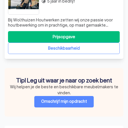
5 jaar in bedrijf
timelapse
Bij Wolthuizen Houtwerken zetten wij onze passie voor
houtbewerking om in prachtige, op maat gemaakte
creaties. Vanaf jonge leeftijd ben ik, Yoram Wolthuizen, al
bezig met het vormgeven van hout tot functionele en
Prijsopgave
esthetische objecten. Wat begon met eenvoudige
projecten is uitgegroeid tot een profes
Beschikbaarheid
Tip! Leg uit waar je naar op zoek bent
Wij helpen je de beste en beschikbare meubelmakers te
vinden.
Omschrijf mijn opdracht