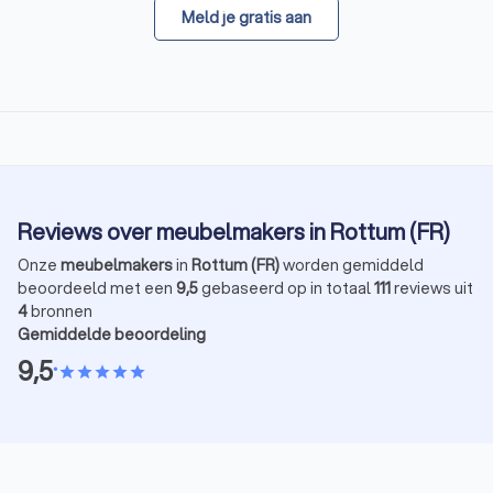
Meld je gratis aan
Reviews over meubelmakers in Rottum (FR)
Onze
meubelmakers
in
Rottum (FR)
worden gemiddeld
beoordeeld met een
9,5
gebaseerd op in totaal
111
reviews uit
4
bronnen
Gemiddelde beoordeling
9,5
•
star
star
star
star
star