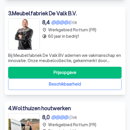
3
.
Meubelfabriek De Valk B.V.
8,4
(3)
Werkgebied Rottum (FR)
place
60 jaar in bedrijf
timelapse
Bij Meubelfabriek De Valk BV ademen we vakmanschap en
innovatie. Onze meubelcollectie, gekenmerkt door
Scandinavisch design en hoogwaardige materialen zoals
licht, transparant gelakt beuken multiplex en naturel
Prijsopgave
eiken, spreekt boekdelen over onze passie voor esthetiek
en functionaliteit. Onze stoffen
Beschikbaarheid
4
.
Wolthuizen houtwerken
8,0
(4)
Werkgebied Rottum (FR)
place