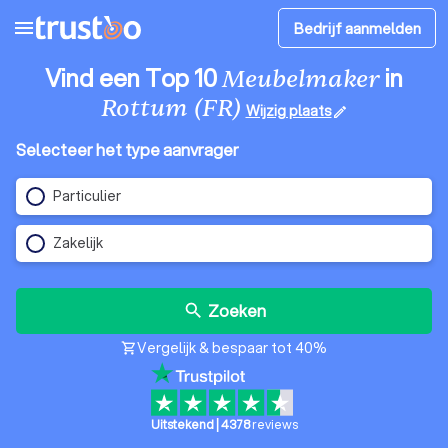
menu
Bedrijf aanmelden
Vind een Top 10
in
Meubelmaker
Rottum (FR)
Wijzig plaats
edit
Selecteer het type aanvrager
Particulier
Zakelijk
Zoeken
search
Vergelijk & bespaar tot 40%
shopping_cart
Uitstekend
|
4378
reviews