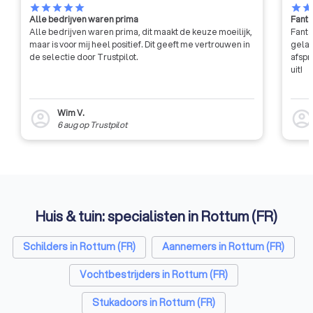
star
star
star
star
star
star
sta
Alle bedrijven waren prima
Fanta
Alle bedrijven waren prima, dit maakt de keuze moeilijk,
Fanta
maar is voor mij heel positief. Dit geeft me vertrouwen in
gelat
de selectie door Trustpilot.
afspr
uit!
Wim V.
account_circle
account_circl
6 aug
op
Trustpilot
Huis & tuin: specialisten in Rottum (FR)
Schilders in Rottum (FR)
Aannemers in Rottum (FR)
Vochtbestrijders in Rottum (FR)
Stukadoors in Rottum (FR)