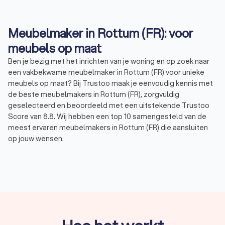
Meubelmaker in Rottum (FR): voor
meubels op maat
Ben je bezig met het inrichten van je woning en op zoek naar
een vakbekwame meubelmaker in Rottum (FR) voor unieke
meubels op maat? Bij Trustoo maak je eenvoudig kennis met
de beste meubelmakers in Rottum (FR), zorgvuldig
geselecteerd en beoordeeld met een uitstekende Trustoo
Score van 8.8. Wij hebben een top 10 samengesteld van de
meest ervaren meubelmakers in Rottum (FR) die aansluiten
op jouw wensen.
Via Trustoo vraag je gratis en snel vier offertes aan, zodat je
de meubelmaker vindt die jouw ideeën tot leven brengt en
past binnen jouw budget. Denk aan een kast, een tafel of
zelfs een volledig interieur op maat. Bij Trustoo vind je de
ideale meubelmaker voor jouw maatwerkproject.