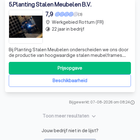
5
.
Planting Stalen Meubelen B.V.
7,9
(3)
Werkgebied Rottum (FR)
place
22 jaar in bedrijf
timelapse
Bij Planting Stalen Meubelen onderscheiden we ons door
de productie van hoogwaardige stalen meubelframes.
Sinds 1995 vervaardigen wij met trots een breed scala aan
producten zoals kapstokken, tafelframes, barkrukken en
Prijsopgave
bankonderstellen. Onze producten vinden hun weg naar
diverse sectoren, waaronder
Beschikbaarheid
Bijgewerkt: 07-08-2026 om 08:24
info
keyboard_arrow_down
Toon meer resultaten
Jouw bedrijf niet in de lijst?