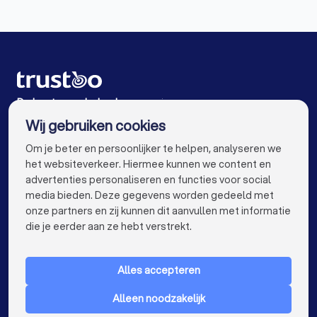
Hekwerkspecialisten in Rottum (FR)
Meubelmakers in Bolsward
Interieurstylisten in Rottum (FR)
Meubelmakers in Amsterdam
Stoffeerders in Rottum (FR)
Meubelmakers in Rotterdam
Klusjesmannen in Rottum (FR)
Meubelmakers in Den Haag
De beste meubelmakers voor jou
Wij gebruiken cookies
Meubelmakers in Utrecht
info@trustoo.nl
Om je beter en persoonlijker te helpen, analyseren we
Meubelmakers in Eindhoven
het websiteverkeer. Hiermee kunnen we content en
advertenties personaliseren en functies voor social
Meubelmakers in Tilburg
media bieden. Deze gegevens worden gedeeld met
onze partners en zij kunnen dit aanvullen met informatie
Meubelmakers in Groningen
keyboard_arrow_down
VOOR PARTICULIEREN
die je eerder aan ze hebt verstrekt.
Meubelmakers in Almere
Meubelmakers in Breda
keyboard_arrow_down
VOOR BEDRIJVEN
Meubelmakers in Nijmegen
Alles accepteren
keyboard_arrow_down
OVER TRUSTOO
Meubelmakers in Enschede
Alleen noodzakelijk
LAND