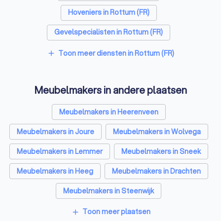
Hoveniers in Rottum (FR)
Gevelspecialisten in Rottum (FR)
Vloerleggers in Rottum (FR)
Toon meer diensten in Rottum (FR)
add
Elektriciens in Rottum (FR)
Meubelmakers in andere plaatsen
Isolatiebedrijven in Rottum (FR)
Ongediertebestrijders in Rottum (FR)
Meubelmakers in Heerenveen
Architecten in Rottum (FR)
Meubelmakers in Joure
Meubelmakers in Wolvega
Zonwering specialisten in Rottum (FR)
Meubelmakers in Lemmer
Meubelmakers in Sneek
Badkamer installateurs in Rottum (FR)
Meubelmakers in Heeg
Meubelmakers in Drachten
Traprenovatie bedrijven in Rottum (FR)
Meubelmakers in Steenwijk
Schoorsteenvegers in Rottum (FR)
Meubelmakers in Emmeloord
Toon meer plaatsen
add