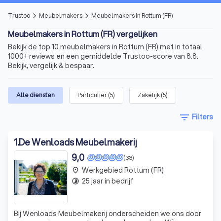
Trustoo
Meubelmakers
Meubelmakers in Rottum (FR)
arrow_forward_ios
arrow_forward_ios
Meubelmakers in Rottum (FR) vergelijken
Bekijk de top 10 meubelmakers in Rottum (FR) met in totaal
1000+ reviews en een gemiddelde Trustoo-score van 8.8.
Bekijk, vergelijk & bespaar.
Alle diensten
Particulier
(
5
)
Zakelijk
(
5
)
filter_list
Filters
1
.
De Wenloads Meubelmakerij
9,0
(33)
Werkgebied Rottum (FR)
place
25 jaar in bedrijf
timelapse
Bij Wenloads Meubelmakerij onderscheiden we ons door