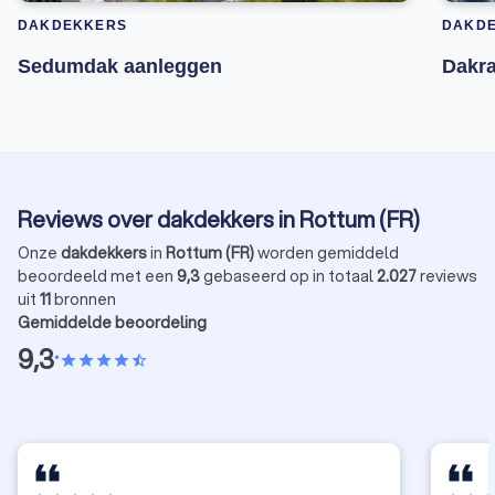
DAKDEKKERS
DAKD
Sedumdak aanleggen
Dakr
Reviews over dakdekkers in Rottum (FR)
Onze
dakdekkers
in
Rottum (FR)
worden gemiddeld
beoordeeld met een
9,3
gebaseerd op in totaal
2.027
reviews
uit
11
bronnen
Gemiddelde beoordeling
9,3
•
star
star
star
star
star_half