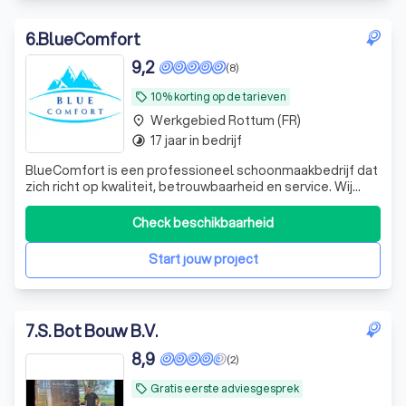
6
.
BlueComfort
9,2
(8)
10% korting op de tarieven
local_offer
Werkgebied Rottum (FR)
place
17 jaar in bedrijf
timelapse
BlueComfort is een professioneel schoonmaakbedrijf dat
zich richt op kwaliteit, betrouwbaarheid en service. Wij
begrijpen dat een schone omgeving niet alleen prettig is
om in te wonen en te werken, maar ook bijdraagt aan
Check beschikbaarheid
gezondheid en een representatieve uitstraling. Met een
team van gemotiveerde e
Start jouw project
7
.
S. Bot Bouw B.V.
8,9
(2)
Gratis eerste adviesgesprek
local_offer