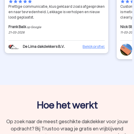
star
star
star
star
star
star
star
sta
Prettige communicatie, klus geklaard zoals afgesproken
Custome
en naar tevredenheid. Lekkage is verholpen en nieuw
is meti
lood geplaatst.
clearly 
Frank Balk
Nick St
op Google
21-03-2026
11-03-20
De Lima dakdekkers B.V.
Bekijk profiel
Hoe het werkt
Op zoek naar de meest geschikte dakdekker voor jouw
opdracht? Bij Trustoo vraag je gratis en vrijblijvend