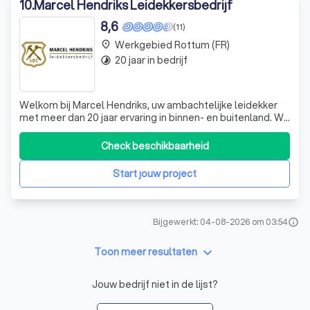
10
.
Marcel Hendriks Leidekkersbedrijf
8,6
(11)
Werkgebied Rottum (FR)
place
20 jaar in bedrijf
timelapse
Welkom bij Marcel Hendriks, uw ambachtelijke leidekker
met meer dan 20 jaar ervaring in binnen- en buitenland. Wij
zijn gespecialiseerd in leien, lood-, zink- en koperwerk
voor zowel bedrijven als particulieren. Onze expertise ligt
Check beschikbaarheid
in het uitvoeren van leidekkerswerk en al het bijkomende
lood-, kope
Start jouw project
Bijgewerkt: 04-08-2026 om 03:54
info
keyboard_arrow_down
Toon meer resultaten
Jouw bedrijf niet in de lijst?