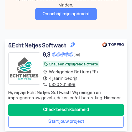
vinden.
Omschrijf mijn opdracht
5
.
Echt Netjes Softwash
TOP PRO
9,3
(98)
Snel een vrijblijvende offerte
local_offer
Werkgebied Rottum (FR)
place
4 jaar in bedrijf
timelapse
0320 201 699
phone
Hi, wij zijn Echt Netjes Softwash! Wij reinigen en
impregneren uw gevels, daken en/of bestrating. Hiervoor
kunnen wij gebruik maken van verschillende
reinigingsmethodes zoals Softwash en stoomreiniging.
Check beschikbaarheid
Met softwash wordt uw woning met lage druk gereinigd
dus geen hogedrukreiniging, waardoor uw st
Start jouw project