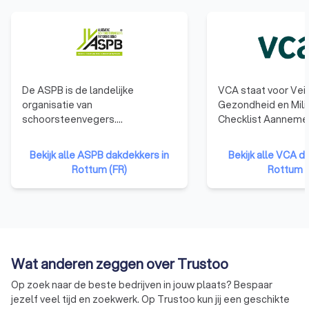
De ASPB is de landelijke
VCA staat voor Veil
organisatie van
Gezondheid en Mili
schoorsteenvegers.
Checklist Aannemer
Schoorsteenvegen is een
behalen van het VC
veelzijdig, ambachtelijk vak. Onze
laten bedrijven zien
Bekijk alle ASPB dakdekkers in
Bekijk alle VCA d
leden zijn gediplomeerd en
en ervaring hebben
Rottum (FR)
Rottum (
weten alles van veilig en
gebied van veilig e
verantwoord stoken.
werken en dat het 
betrouwbare opdr
zijn.
Wat anderen zeggen over Trustoo
Op zoek naar de beste bedrijven in jouw plaats? Bespaar
jezelf veel tijd en zoekwerk. Op Trustoo kun jij een geschikte