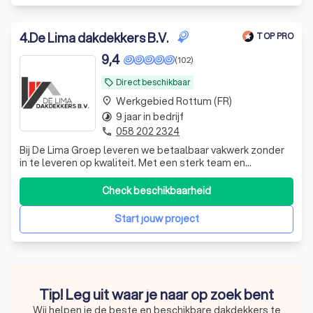
4
.
De Lima dakdekkers B.V.
TOP PRO
9,4
(102)
Direct beschikbaar
local_offer
Werkgebied Rottum (FR)
place
9 jaar in bedrijf
timelapse
058 202 2324
phone
Bij De Lima Groep leveren we betaalbaar vakwerk zonder
in te leveren op kwaliteit. Met een sterk team en
efficiënte werkwijze bieden we betrouwbare oplossingen
en een uitstekende service.
Check beschikbaarheid
Start jouw project
Tip! Leg uit waar je naar op zoek bent
Wij helpen je de beste en beschikbare dakdekkers te