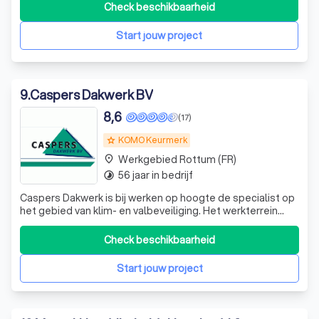
schoorsteenrenovatie, lood- en zinkwerken, of het
Check beschikbaarheid
plaatsen van een dakkapel of Velux dakraam, wij hebben
de expertise in huis. Onze focus ligt voorna
Start jouw project
9
.
Caspers Dakwerk BV
8,6
(17)
KOMO Keurmerk
grade
Werkgebied Rottum (FR)
place
56 jaar in bedrijf
timelapse
Caspers Dakwerk is bij werken op hoogte de specialist op
het gebied van klim- en valbeveiliging. Het werkterrein
omvat het inventariseren van de risico's tot het
aanbrengen en onderhouden van complete
Check beschikbaarheid
veiligheidssystemen. Caspers Dakwerk adviseert,
ontwerpt en installeert bovendien praktisch alle vo
Start jouw project