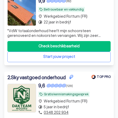
9,9
(82)
Waarom een professionele dakdekker in
Betrouwbaar en vakkundig
local_offer
Rottum (FR)?
Werkgebied Rottum (FR)
place
22 jaar in bedrijf
timelapse
Welke diensten biedt een dakdekker aan?
"
VdW totaalonderhoud heeft mijn schoorsteen
Hoe vind je een betrouwbare dakdekker in
gerenoveerd en nokvorsten vervangen. Wij zijn zeer
Rottum (FR)?
tevreden en raden een samenwerking aan. De kwaliteit is
goed!
"
Check beschikbaarheid
Start jouw project
2
.
Sky vastgoed onderhoud
TOP PRO
9,6
(129)
Gratis kennismakingsgesprek
local_offer
Werkgebied Rottum (FR)
place
5 jaar in bedrijf
timelapse
0348 202 934
phone