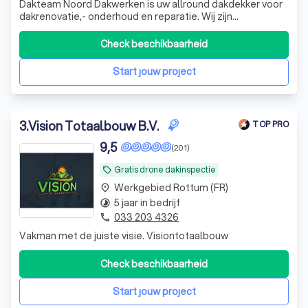
Dakteam Noord Dakwerken is uw allround dakdekker voor
dakrenovatie,- onderhoud en reparatie. Wij zijn
gespecialiseerd in alle daken en voeren alle
werkzaamheden uit. Ook zijn wij gespecialiseerd in : -
Check beschikbaarheid
Platte daken renoveren/repararen - Hellende daken
renoveren/repararen - Pannen daken renoveren/r
Start jouw project
3
.
Vision Totaalbouw B.V.
TOP PRO
9,5
(201)
Gratis drone dakinspectie
local_offer
Werkgebied Rottum (FR)
place
5 jaar in bedrijf
timelapse
033 203 4326
phone
Vakman met de juiste visie. Visiontotaalbouw
Check beschikbaarheid
Start jouw project