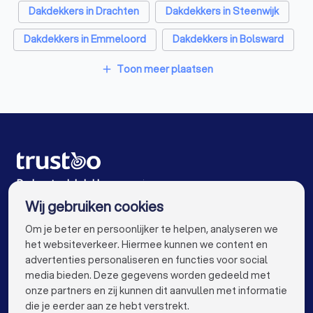
Dakdekkers in Drachten
Dakdekkers in Steenwijk
Dakdekkers in Emmeloord
Dakdekkers in Bolsward
Dakdekkers in Amsterdam
Toon meer plaatsen
add
Dakdekkers in Rotterdam
Dakdekkers in Den Haag
Dakdekkers in Utrecht
Dakdekkers in Eindhoven
Dakdekkers in Tilburg
Dakdekkers in Groningen
Dakdekkers in Almere
Dakdekkers in Breda
De beste dakdekkers voor jou
Wij gebruiken cookies
Dakdekkers in Nijmegen
Dakdekkers in Enschede
info@trustoo.nl
Om je beter en persoonlijker te helpen, analyseren we
Dakdekkers in Haarlem
Dakdekkers in Arnhem
het websiteverkeer. Hiermee kunnen we content en
advertenties personaliseren en functies voor social
Dakdekkers in Amersfoort
media bieden. Deze gegevens worden gedeeld met
onze partners en zij kunnen dit aanvullen met informatie
Dakdekkers in Apeldoorn
Dakdekkers in Den Bosch
keyboard_arrow_down
VOOR PARTICULIEREN
die je eerder aan ze hebt verstrekt.