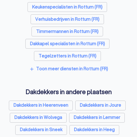
Keukenspecialisten in Rottum (FR)
Verhuisbedrijven in Rottum (FR)
Timmermannen in Rottum (FR)
Dakkapel specialisten in Rottum (FR)
Tegelzetters in Rottum (FR)
Sloopbedrijven in Rottum (FR)
Toon meer diensten in Rottum (FR)
add
Dakgootspecialisten in Rottum (FR)
Dakdekkers in andere plaatsen
Bouwkundige keurders in Rottum (FR)
Opslagruimtes in Rottum (FR)
Dakdekkers in Heerenveen
Dakdekkers in Joure
Metselaars in Rottum (FR)
Dakdekkers in Wolvega
Dakdekkers in Lemmer
Dakdekkers in Sneek
Dakdekkers in Heeg