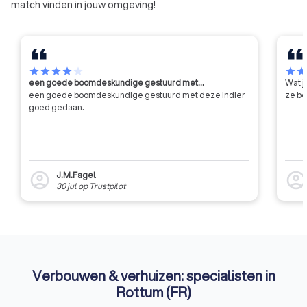
match vinden in jouw omgeving!
star
star
star
star
star
star
sta
een goede boomdeskundige gestuurd met…
Wat j
een goede boomdeskundige gestuurd met deze indier
ze be
goed gedaan.
J.M.Fagel
account_circle
account_circl
30 jul
op
Trustpilot
Verbouwen & verhuizen: specialisten in
Rottum (FR)