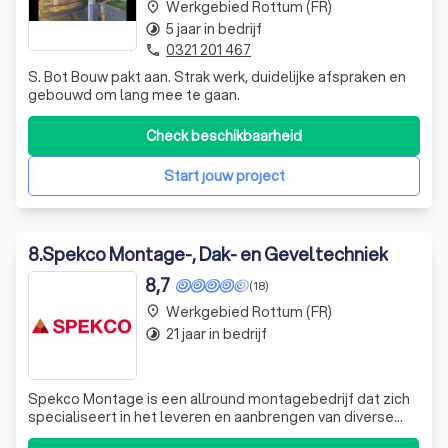
Werkgebied Rottum (FR)
place
5 jaar in bedrijf
timelapse
0321 201 467
phone
S. Bot Bouw pakt aan. Strak werk, duidelijke afspraken en
gebouwd om lang mee te gaan.
Check beschikbaarheid
Start jouw project
8
.
Spekco Montage-, Dak- en Geveltechniek
8,7
(18)
Werkgebied Rottum (FR)
place
21 jaar in bedrijf
timelapse
Spekco Montage is een allround montagebedrijf dat zich
specialiseert in het leveren en aanbrengen van diverse
soorten daktechnieken. Of het nu gaat om