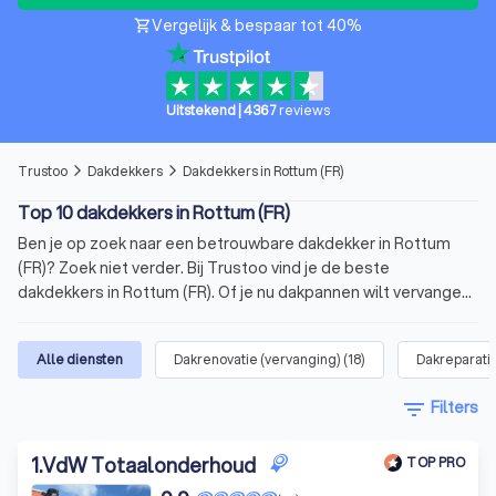
Vergelijk & bespaar tot 40%
shopping_cart
Uitstekend
|
4367
reviews
Trustoo
Dakdekkers
Dakdekkers in Rottum (FR)
arrow_forward_ios
arrow_forward_ios
Top 10 dakdekkers in Rottum (FR)
Ben je op zoek naar een betrouwbare dakdekker in Rottum
(FR)? Zoek niet verder. Bij Trustoo vind je de beste
dakdekkers in Rottum (FR). Of je nu dakpannen wilt vervangen,
een dakgoot wilt repareren of een volledige dakrenovatie
nodig hebt, bij ons ben je er zeker van dat je een allround
Alle diensten
Dakrenovatie (vervanging)
(
18
)
Dakreparati
dakdekker vindt die past bij jouw klus. Op onze website vind je
een lijst van de 10 beste dakdekkers in Rottum (FR). Deze top
filter_list
Filters
10 heeft een gemiddelde score van 8.8 op basis van 1000+
reviews. Vergelijk vandaag nog vier offertes van dakdekkers in
1
.
VdW Totaalonderhoud
de buurt en kies jouw favoriet.
TOP PRO
Wat is een dakdekker?