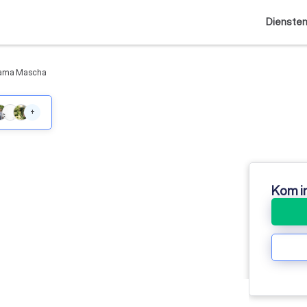
Dienste
ama Mascha
+
Kom i