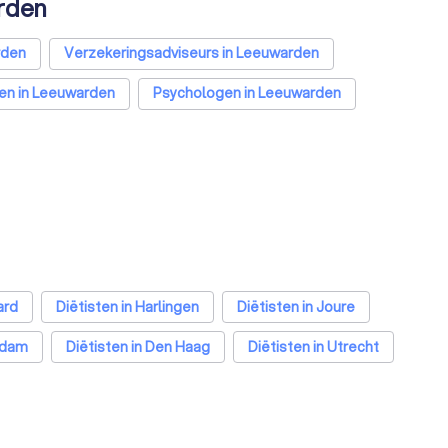
arden
rden
Verzekeringsadviseurs in Leeuwarden
en in Leeuwarden
Psychologen in Leeuwarden
trainers in Leeuwarden
ard
Diëtisten in Harlingen
Diëtisten in Joure
erdam
Diëtisten in Den Haag
Diëtisten in Utrecht
a
Diëtisten in Nijmegen
Diëtisten in Enschede
 Bosch
Diëtisten in Maastricht
Diëtisten in Leiden