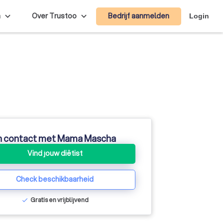
Bedrijf aanmelden
n
Over Trustoo
Login
n contact met Mama Mascha
Vind jouw diëtist
Check beschikbaarheid
Gratis en vrijblijvend
check