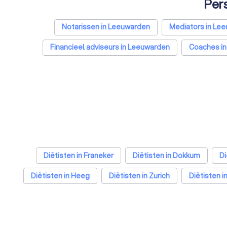
Pers
Notarissen in Leeuwarden
Mediators in Le
Financieel adviseurs in Leeuwarden
Coaches i
Belastingadviseurs in 
Diëtisten in Franeker
Diëtisten in Dokkum
Di
Diëtisten in Heeg
Diëtisten in Zurich
Diëtisten 
Diëtisten in Eindhoven
Diëtisten in Tilburg
Dië
Diëtisten in Haarlem
Diëtisten in Arnhem
Diëtist