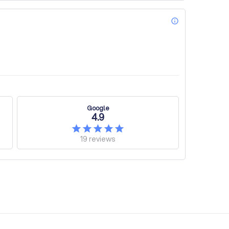
info_outl
Google
4.9
19
reviews