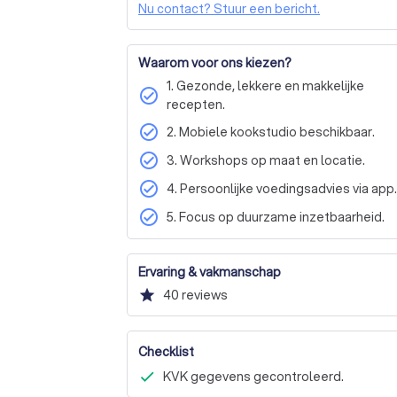
ervaring? Neem contact met ons op voor een 
Nu contact? Stuur een bericht.
helpen op jouw reis naar een gezonder leve
Waarom voor ons kiezen?
1. Gezonde, lekkere en makkelijke
check_circle
recepten.
check_circle
2. Mobiele kookstudio beschikbaar.
check_circle
3. Workshops op maat en locatie.
check_circle
4. Persoonlijke voedingsadvies via app.
check_circle
5. Focus op duurzame inzetbaarheid.
Ervaring & vakmanschap
star
40
reviews
Checklist
KVK gegevens gecontroleerd.