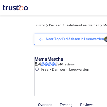
Trustoo
Diëtisten
Diëtisten in Leeuwarden
M
arrow_forward_ios
arrow_forward_ios
arrow_forward_ios
arrow_back
Naar Top 10 diëtisten in Leeuwarden
Mama Mascha
8,4
(
40
reviews
)
place
Freark Damwei 4, Leeuwarden
Over ons
Ervaring
Reviews