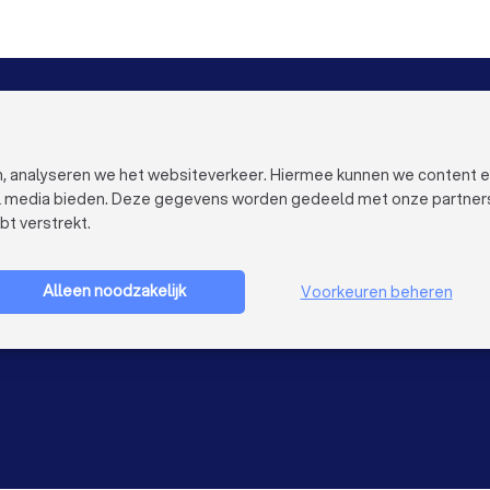
Diëtisten in Dordrecht
Diëtisten in Zoetermeer
VOOR BEDRIJVEN
OVER TRUST
Bedrijfsprofiel verwijderen
Over Trustoo
Trustoo Top Pro
Werken bij Tr
en, analyseren we het websiteverkeer. Hiermee kunnen we content 
Ervaringen
Contact
al media bieden. Deze gegevens worden gedeeld met onze partners e
Blog
Pers
bt verstrekt.
Privacy
Bedrijf aanmelden
Cookies
Gebruikersvo
Alleen noodzakelijk
Voorkeuren beheren
Sitemap