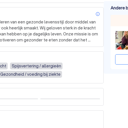
Andere b
info_outl
eren van een gezonde levensstijl door middel van 
 ook heerlijk smaakt. Wij geloven sterk in de kracht 
kan hebben op je dagelijks leven. Onze missie is om 
motiveren om gezonder te eten zonder dat het 
kworkshops in onze moderne kookstudio in 
adviezen die je helpen bij het maken van gezonde 
icht
Spijsvertering / allergieën
 praktische vaardigheden te combineren met 
Gezondheid / voeding bij ziekte
ng houden met seizoensgebonden en verse 
 een persoonlijke benadering. We staan klaar om 
en bij het nastreven van een gezondere leefstijl. 
een ervaren foodie, ons team van deskundigen staat 
van je eetgewoonten of wil je een unieke culinaire 