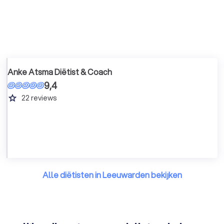
Anke Atsma Diëtist & Coach
9,4
grade
22
reviews
Alle diëtisten in Leeuwarden bekijken