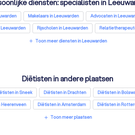
oonlijke diensten: specialisten in Leeuw
euwarden
Makelaars in Leeuwarden
Advocaten in Leeuwa
n Leeuwarden
Rijscholen in Leeuwarden
Relatietherapeut
Leeuwarden
Hypotheekadviseurs in Leeuwarden
Personal 
Toon meer diensten in Leeuwarden
add
Diëtisten in andere plaatsen
ëtisten in Sneek
Diëtisten in Drachten
Diëtisten in Bolsw
in Heerenveen
Diëtisten in Amsterdam
Diëtisten in Rott
tisten in Groningen
Diëtisten in Almere
Diëtisten in Bred
Toon meer plaatsen
add
en in Amersfoort
Diëtisten in Apeldoorn
Diëtisten in Den