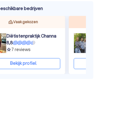
eschikbare bedrijven
ine
Vaak gekozen
Top beoordeeld
Diëtistenpraktijk Channa
8,8
9,8
7
reviews
27
reviews
grade
grade
Bekijk profiel
Bekijk profiel