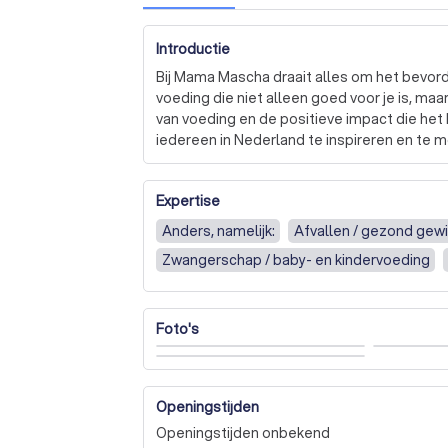
Introductie
Bij Mama Mascha draait alles om het bevord
voeding die niet alleen goed voor je is, maar
van voeding en de positieve impact die het 
iedereen in Nederland te inspireren en te 
ingewikkeld hoeft te zijn.

Expertise
Ons aanbod is divers: van interactieve koo
Leeuwarden tot op maat gemaakte voedings
Anders, namelijk:
Afvallen / gezond gew
keuzes. Onze workshops zijn ontworpen om
Zwangerschap / baby- en kindervoeding
plezier in koken, waarbij we altijd rekeni
ingrediënten.

Bij Mama Mascha onderscheiden we ons door
Foto's
zowel individuen als bedrijven te ondersteun
Of je nu een beginner bent in de keuken of 
klaar om je te begeleiden.

Openingstijden
Openingstijden onbekend
Ben je geïnteresseerd in het transformeren 