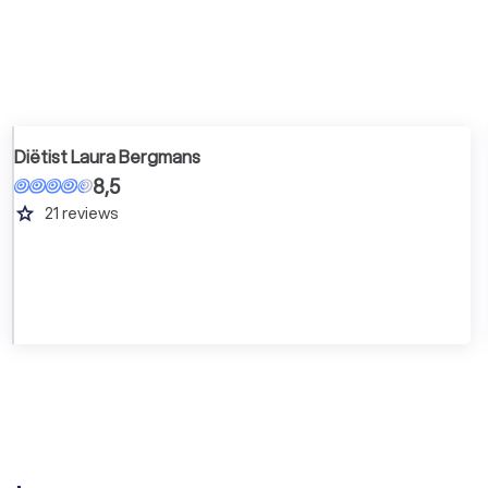
Diëtist Laura Bergmans
8,5
grade
21
reviews