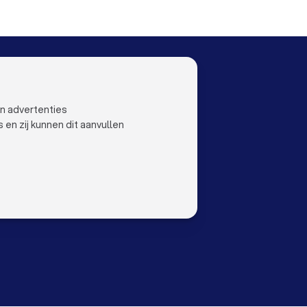
OO
LAND
Nederland
ustoo
België
en advertenties
Duitsland
n zij kunnen dit aanvullen
Spanje
orwaarden