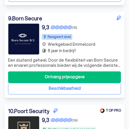
9
.
Born Secure
9,3
(15)
Reageert snel
Werkgebied Emmeloord
place
8 jaar in bedrijf
timelapse
Een sluitend geheel. Door de flexibiliteit van Born Secure
en ervaren professionals bieden wij de volgende diensten:
✔️ Object beveiliging ✔️Nachtbewaking ✔️Hotelbeveiliging
✔️ Ad hoc beveiliging Wil je meer weten? Stuur ons dan
Ontvang prijsopgave
een bericht.
Beschikbaarheid
10
.
Poort Security
TOP PRO
9,3
(19)