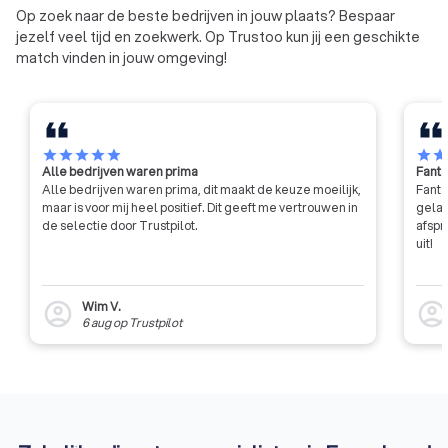
Op zoek naar de beste bedrijven in jouw plaats? Bespaar
jezelf veel tijd en zoekwerk. Op Trustoo kun jij een geschikte
match vinden in jouw omgeving!
star
star
star
star
star
star
sta
Alle bedrijven waren prima
Fanta
Alle bedrijven waren prima, dit maakt de keuze moeilijk,
Fanta
maar is voor mij heel positief. Dit geeft me vertrouwen in
gelat
de selectie door Trustpilot.
afspr
uit!
Wim V.
account_circle
account_circl
6 aug
op
Trustpilot