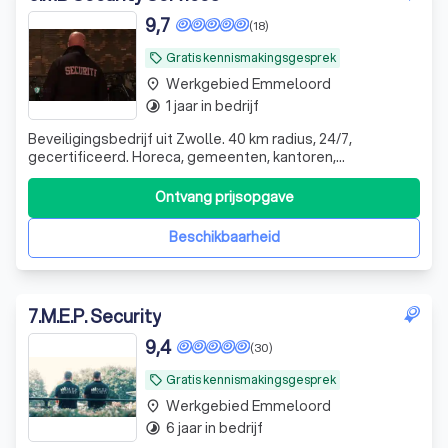
9,7
(18)
Gratis kennismakingsgesprek
local_offer
Werkgebied Emmeloord
place
1 jaar in bedrijf
timelapse
Beveiligingsbedrijf uit Zwolle. 40 km radius, 24/7,
gecertificeerd. Horeca, gemeenten, kantoren,
opvangcentra, logistiek. Klanten blijven jarenlang. Je belt
een eigenaar, geen callcenter. Dat merk je.
Ontvang prijsopgave
Beschikbaarheid
7
.
M.E.P. Security
9,4
(30)
Gratis kennismakingsgesprek
local_offer
Werkgebied Emmeloord
place
6 jaar in bedrijf
timelapse