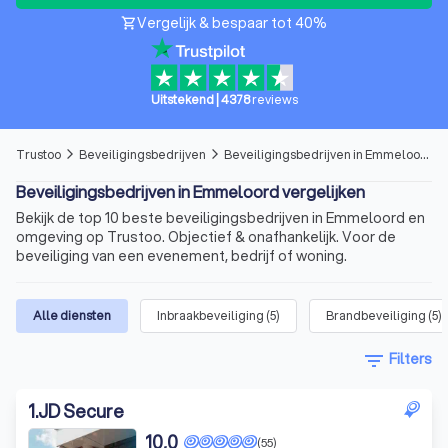
Vergelijk & bespaar tot 40%
shopping_cart
Uitstekend
|
4378
reviews
Trustoo
Beveiligingsbedrijven
Beveiligingsbedrijven in Emmeloord
arrow_forward_ios
arrow_forward_ios
Beveiligingsbedrijven in Emmeloord vergelijken
Bekijk de top 10 beste beveiligingsbedrijven in Emmeloord en
omgeving op Trustoo. Objectief & onafhankelijk. Voor de
beveiliging van een evenement, bedrijf of woning.
Alle diensten
Inbraakbeveiliging
(
5
)
Brandbeveiliging
(
5
)
filter_list
Filters
1
.
JD Secure
10,0
(55)