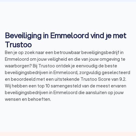
Beveiliging in Emmeloord vind je met
Trustoo
Ben je op zoek naar een betrouwbaar beveiligingsbedrijf in
Emmeloord om jouw veiligheid en die van jouw omgeving te
waarborgen? Bij Trustoo ontdek je eenvoudig de beste
beveiligingsbedrijven in Emmeloord, zorgvuldig geselecteerd
en beoordeeld met een uitstekende Trustoo Score van 9.2.
Wij hebben een top 10 samengesteld van de meest ervaren
beveiligingsbedrijven in Emmeloord die aansluiten op jouw
wensen en behoeften.
Via Trustoo vraag je gratis en snel meerdere offertes aan,
zodat je het beveiligingsbedrijf vindt dat perfect past bij jouw
situatie en budget. Of het nu gaat om evenementbeveiliging,
winkelbeveiliging of inbraakpreventie, bij Trustoo vind je de
ideale partner voor jouw beveiligingsproject.