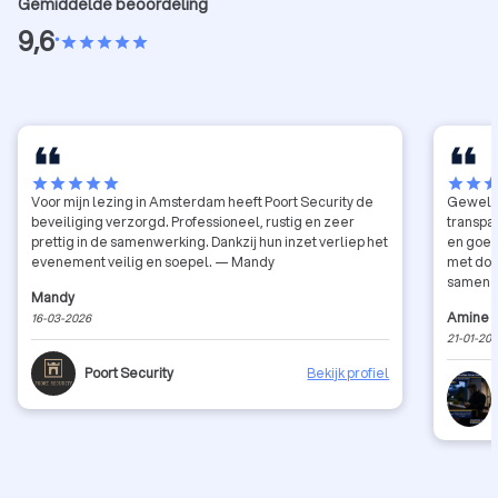
Gemiddelde beoordeling
9,6
•
star
star
star
star
star
star
star
star
star
star
star
star
sta
Voor mijn lezing in Amsterdam heeft Poort Security de
Geweldi
beveiliging verzorgd. Professioneel, rustig en zeer
transpar
prettig in de samenwerking. Dankzij hun inzet verliep het
en goede
evenement veilig en soepel. — Mandy
met dos
samen t
Mandy
Amine
16-03-2026
21-01-20
Poort Security
Bekijk profiel