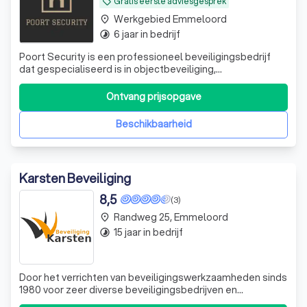
Gratis eerste adviesgesprek
local_offer
Werkgebied Emmeloord
place
6 jaar in bedrijf
timelapse
Poort Security is een professioneel beveiligingsbedrijf
dat gespecialiseerd is in objectbeveiliging,
evenementbeveiliging en beveiliging op zorg- en
opvanglocaties. Met een team van gecertificeerde
Ontvang prijsopgave
beveiligers leveren wij betrouwbare en representatieve
beveiligingsdiensten door heel Nederland. Wij
Beschikbaarheid
Karsten Beveiliging
8,5
(3)
Randweg 25, Emmeloord
place
15 jaar in bedrijf
timelapse
Door het verrichten van beveiligingswerkzaamheden sinds
1980 voor zeer diverse beveiligingsbedrijven en
overheden is er een schat aan ervaring opgedaan welke