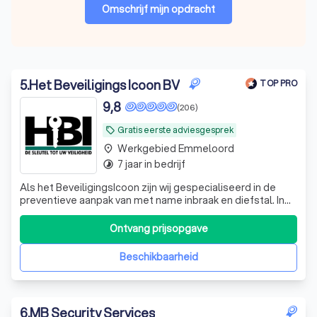
Omschrijf mijn opdracht
5
.
Het Beveiligings Icoon BV
TOP PRO
9,8
(206)
Gratis eerste adviesgesprek
local_offer
Werkgebied Emmeloord
place
7 jaar in bedrijf
timelapse
Als het BeveiligingsIcoon zijn wij gespecialiseerd in de
preventieve aanpak van met name inbraak en diefstal. In
de wereld van beveiliging is een grote uiteenloop van
service en kwaliteit. Het Beveiligingsicoon werkt alleen
Ontvang prijsopgave
met apparatuur van uitstekende kwaliteit, zodat u
verzekerd bent van de rust
Beschikbaarheid
6
.
MB Security Services