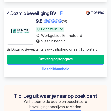
4
.
Dozmic beveiliging BV
TOP PRO
9,8
(37)
De beste keuze
local_offer
Werkgebied Emmeloord
place
5 jaar in bedrijf
timelapse
Bij Dozmic Beveiliging is uw veiligheid onze #1 prioriteit.
Ontvang prijsopgave
Beschikbaarheid
Tip! Leg uit waar je naar op zoek bent
Wij helpen je de beste en beschikbare
beveiligingsbedrijven te vinden.