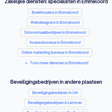
Zakelijke diensten: specialisten in Emmeloord
Boekhouders in Emmeloord
Webdesigners in Emmeloord
Schoonmaakbedrijven in Emmeloord
Incassobureaus in Emmeloord
Online marketing bureaus in Emmeloord
Tekstschrijvers in Emmeloord
Toon meer diensten in Emmeloord
add
Vertaalbureaus in Emmeloord
Beveiligingsbedrijven in andere plaatsen
SEO-specialisten in Emmeloord
Grafisch ontwerpers in Emmeloord
Beveiligingsbedrijven in Urk
Reclamebureaus in Emmeloord
Beveiligingsbedrijven in Lemmer