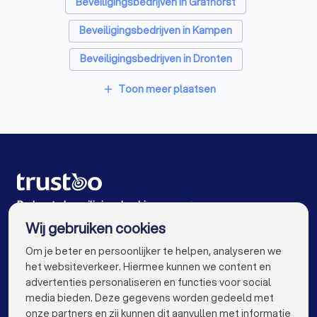
Accountants in Emmeloord
Beveiligingsbedrijven in Grafhorst
Beveiligingsbedrijven in Kampen
Beveiligingsbedrijven in Dronten
Beveiligingsbedrijven in IJsselmuiden
Toon meer plaatsen
add
Beveiligingsbedrijven in Genemuiden
Beveiligingsbedrijven in Kamperveen
Beveiligingsbedrijven in Wolvega
Beveiligingsbedrijven in 's-Heerenbroek
De beste beveiligingsbedrijven voor jou
Wij gebruiken cookies
Beveiligingsbedrijven in Amsterdam
info@trustoo.nl
Om je beter en persoonlijker te helpen, analyseren we
Beveiligingsbedrijven in Rotterdam
het websiteverkeer. Hiermee kunnen we content en
advertenties personaliseren en functies voor social
Beveiligingsbedrijven in Den Haag
media bieden. Deze gegevens worden gedeeld met
onze partners en zij kunnen dit aanvullen met informatie
Beveiligingsbedrijven in Utrecht