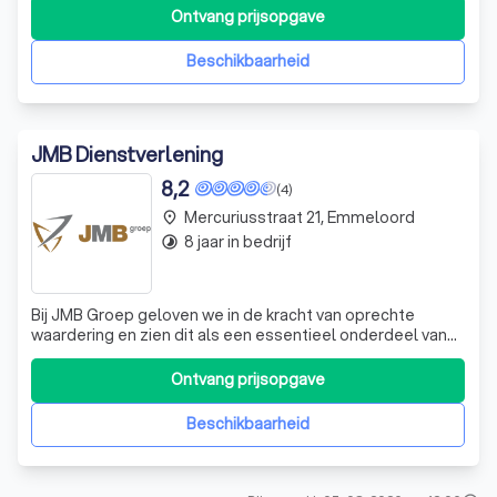
wordt gebruikt om de eigen organisatie uit te bouwen. Wij
Ontvang prijsopgave
hechten waarde aan transparantie. Alle wensen en
verwachtingen van de klant worden u
Beschikbaarheid
JMB Dienstverlening
8,2
(4)
Mercuriusstraat 21, Emmeloord
place
8 jaar in bedrijf
timelapse
Bij JMB Groep geloven we in de kracht van oprechte
waardering en zien dit als een essentieel onderdeel van
onze bedrijfscultuur. We streven ernaar om niet alleen
uitstekende arbeidsvoorwaarden te bieden, maar ook een
Ontvang prijsopgave
omgeving waarin het sociale aspect zwaar weegt. We
verwachten van iedereen binnen o
Beschikbaarheid