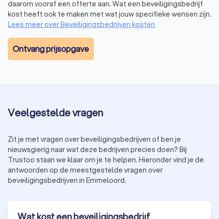
daarom vooraf een offerte aan. Wat een beveiligingsbedrijf
Het proces van beveiliging en bewaking
kost heeft ook te maken met wat jouw specifieke wensen zijn.
regelen
Lees meer over Beveiligingsbedrijven kosten
Een beveiligingsbedrijf in Emmeloord volgt doorgaans een
Ontvang prijsopgave
gestructureerd proces om ervoor te zorgen dat jouw
beveiligingsbehoeften worden vervuld:
Consultatie:
bespreek jouw specifieke behoeften en
wensen met het security bedrijf. Van het beveiligen van
een evenement tot het installeren van een
alarmsysteem, alles wordt afgestemd op jouw situatie.
Veelgestelde vragen
Risicoanalyse:
een grondige beoordeling van potentiële
bedreigingen en kwetsbaarheden, zodat de juiste
beveiligingsmaatregelen worden genomen.
Zit je met vragen over beveiligingsbedrijven of ben je
Implementatie:
na akkoord op het beveiligingsplan
nieuwsgierig naar wat deze bedrijven precies doen? Bij
worden de maatregelen uitgevoerd. Dit varieert van de
Trustoo staan we klaar om je te helpen. Hieronder vind je de
inzet van beveiligers tot de installatie van technische
antwoorden op de meestgestelde vragen over
beveiligingssystemen.
beveiligingsbedrijven in Emmeloord.
Evaluatie en onderhoud:
regelmatige controles en
aanpassingen om ervoor te zorgen dat de beveiliging
effectief blijft en voldoet aan veranderende
omstandigheden.
Wat kost een beveiligingsbedrijf