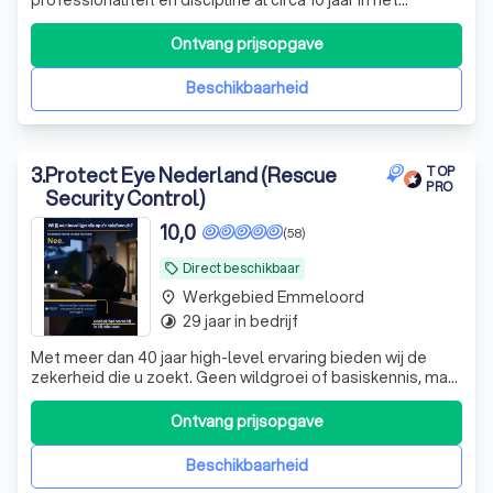
veiligheidsdomein. We worden o.a. vertrouwd door
opdrachtgevers bij de Overheid en in het Onderwijs.
Ontvang prijsopgave
Beschikbaarheid
3
.
Protect Eye Nederland (Rescue
TOP
PRO
Security Control)
10,0
(58)
Direct beschikbaar
local_offer
Werkgebied Emmeloord
place
29 jaar in bedrijf
timelapse
Met meer dan 40 jaar high-level ervaring bieden wij de
zekerheid die u zoekt. Geen wildgroei of basiskennis, maar
een totaalpakket met de kwaliteit van een TopPro 10-
score sinds 2019. Doe wat je zegt!
Ontvang prijsopgave
Beschikbaarheid