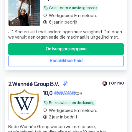
Gratis eerste adviesgesprek
local_offer
Werkgebied Emmeloord
place
6 jaar in bedrijf
timelapse
JD Secure kijkt met andere ogen naar veiligheid. Dat doen
we vanuit een organisatie die maximaal is uitgelijnd met
het streven en de wensen van onze klanten.
Ontvang prijsopgave
Beschikbaarheid
2
.
Wannéé Group B.V.
TOP PRO
10,0
(24)
Betrouwbaar en deskundig
local_offer
Werkgebied Emmeloord
place
2 jaar in bedrijf
timelapse
Bij de Wannéé Group werken we met passie,
professionaliteit en discipline al circa 10 jaar in het