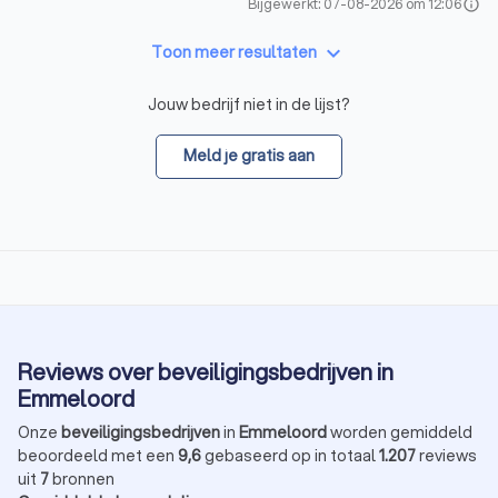
Bijgewerkt: 07-08-2026 om 12:06
info
keyboard_arrow_down
Toon meer resultaten
Jouw bedrijf niet in de lijst?
Meld je gratis aan
Reviews over beveiligingsbedrijven in
Emmeloord
Onze
beveiligingsbedrijven
in
Emmeloord
worden gemiddeld
beoordeeld met een
9,6
gebaseerd op in totaal
1.207
reviews
uit
7
bronnen