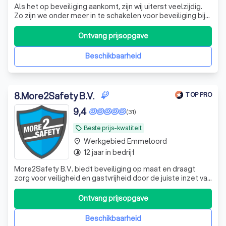
Als het op beveiliging aankomt, zijn wij uiterst veelzijdig.
Zo zijn we onder meer in te schakelen voor beveiliging bij
evenementen, horeca, voetbal en crisis ondersteuning.
Service gericht en veilig.
Ontvang prijsopgave
Beschikbaarheid
8
.
More2Safety B.V.
TOP PRO
9,4
(31)
Beste prijs-kwaliteit
local_offer
Werkgebied Emmeloord
place
12 jaar in bedrijf
timelapse
More2Safety B.V. biedt beveiliging op maat en draagt
zorg voor veiligheid en gastvrijheid door de juiste inzet van
mens, kennis & techniek. Tevredenheid is onze plicht, uw
succes ons doel!
Ontvang prijsopgave
Beschikbaarheid