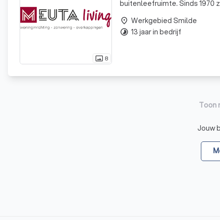
buitenleefruimte. Sinds 1970 z
tuinkamers, carports, zonwerin
Werkgebied Smilde
place
13 jaar in bedrijf
timelapse
8
photo_size_select_actual
Toon 
Jouw be
Me