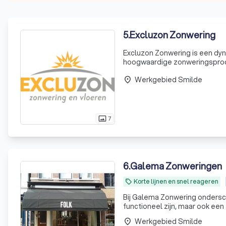
5
.
Excluzon Zonwering
Excluzon Zonwering is een dyna
hoogwaardige zonweringsproduc
in het plaatsen en leggen va
Werkgebied Smilde
place
7
photo_size_select_actual
6
.
Galema Zonweringen
Korte lijnen en snel reageren
local_offer
Bij Galema Zonwering ondersc
functioneel zijn, maar ook ee
geloven dat elk project uniek
Werkgebied Smilde
place
hoo