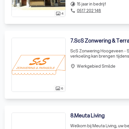
15 jaar in bedrijf
timelapse
0517 202 148
phone
4
photo_size_select_actual
7
.
ScS Zonwering & Terr
ScS Zonwering Hoogeveen - Spe
verkoeling kan brengen tijdens
mogelijkheden met zonwering 
Werkgebied Smilde
Hoogeveen!
place
6
photo_size_select_actual
8
.
Meuta Living
Welkom bij Meuta Living, uw b