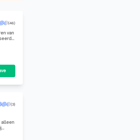
(46)
ren van
iseerd
ls
ave
(3)
 alleen
j
. Met