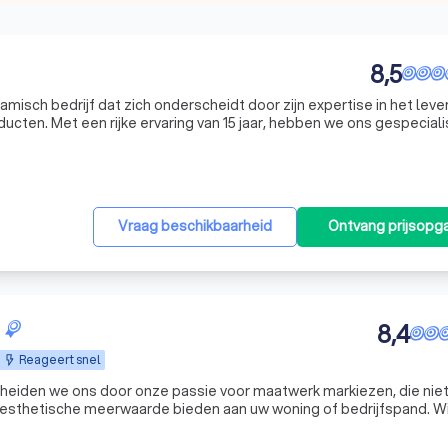
8,5
misch bedrijf dat zich onderscheidt door zijn expertise in het leve
ten. Met een rijke ervaring van 15 jaar, hebben we ons gespecial
n PVC vloeren en zonweringen, waardoor we ons hebben gevestigd a
Vraag beschikbaarheid
Ontvang prijsopg
8,4
Reageert snel
heiden we ons door onze passie voor maatwerk markiezen, die niet
n esthetische meerwaarde bieden aan uw woning of bedrijfspand. Wi
 is en besteden daarom bijzondere aandacht aan detail en afwerking