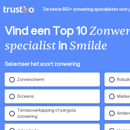
De beste 550+ zonwering specialisten
voor 
Vind een Top 10
Zonwer
in
specialist
Smilde
Selecteer het soort zonwering
Zonnescherm
Rollui
Screens
Marki
Terrasoverkapping of pergola
Ander
zonwering