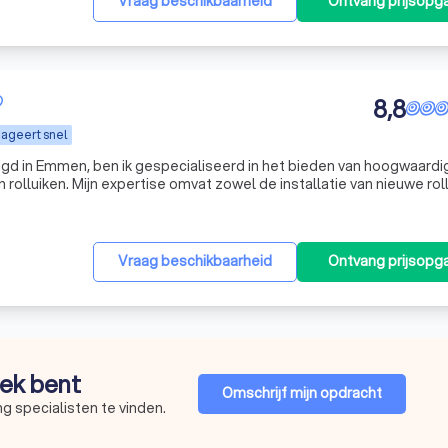
Vraag beschikbaarheid
Ontvang prijsopg
8,8
ageert snel
igd in Emmen, ben ik gespecialiseerd in het bieden van hoogwaardi
rolluiken. Mijn expertise omvat zowel de installatie van nieuwe rol
 systemen. Ik begrijp hoe belangrijk het is voor u om te genieten v
Vraag beschikbaarheid
Ontvang prijsopg
oek bent
Omschrijf mijn opdracht
g specialisten te vinden.