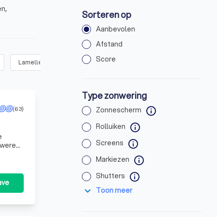
en,
Sorteren op
Aanbevolen
Afstand
Score
Lamellen
(
2
)
Jaloezieën
(
2
)
Terrasoverkapping of pergo
Type zonwering
(63)
Zonnescherm
info
Rolluiken
info
e
Screens
info
eu
Markiezen
info
Shutters
info
ave
expand_more
Toon meer