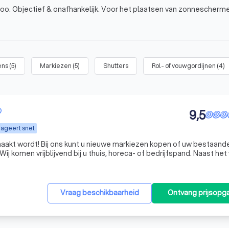
too. Objectief & onafhankelijk. Voor het plaatsen van zonnescherm
ens
(
5
)
Markiezen
(
5
)
Shutters
Rol- of vouwgordijnen
(
4
)
9,5
ageert snel
aakt wordt! Bij ons kunt u nieuwe markiezen kopen of uw bestaand
en vrijblijvend bij u thuis, horeca- of bedrijfspand. Naast het weren
g een functie; een verfraaiing van uw huis door de verschillende kl
Vraag beschikbaarheid
Ontvang prijsopg