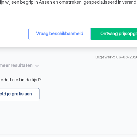
ijn wij een begrip in Assen en omstreken, gespecialiseerd in verand
g en woninginrichting. Ons doel is om u het hele jaar door te laten
Vraag beschikbaarheid
Ontvang prijsopg
Bijgewerkt: 06-08-202
keyboard_arrow_down
meer resultaten
drijf niet in de lijst?
ld je gratis aan