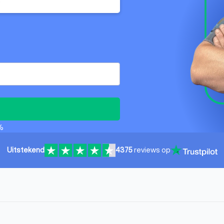
n
%
Uitstekend
4375
reviews op