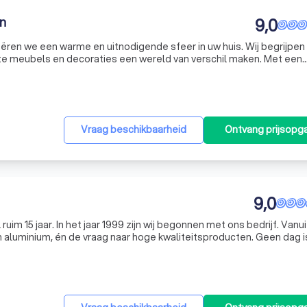
n
9,0
ëren we een warme en uitnodigende sfeer in uw huis. Wij begrijpen 
uiste meubels en decoraties een wereld van verschil maken. Met een
gentijdse kwaliteitsmerken, waaronder Gealux en UrbanSofa, biede
Vraag beschikbaarheid
Ontvang prijsopg
9,0
im 15 jaar. In het jaar 1999 zijn wij begonnen met ons bedrijf. Vanui
 aluminium, én de vraag naar hoge kwaliteitsproducten. Geen dag is 
maken elke dag anders en leuk. Ook het innoveren en ontwikkele