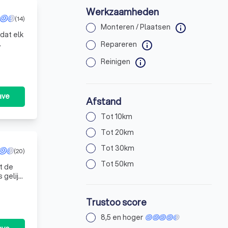
Werkzaamheden
(14)
Monteren / Plaatsen
info
dat elk
Repareren
info
n we u
Reinigen
info
ave
Afstand
Tot 10km
Tot 20km
Tot 30km
(20)
Tot 50km
t de
gelijk,
Trustoo score
8,5 en hoger