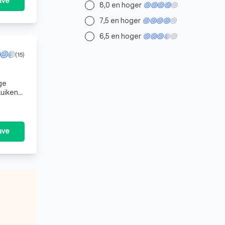
ave
8,0 en hoger
7,5 en hoger
6,5 en hoger
(15)
ge
luiken
an
ave