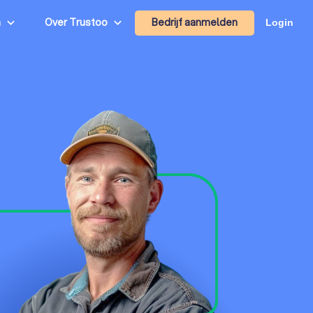
Bedrijf aanmelden
n
Over Trustoo
Login