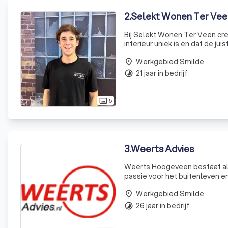
2
.
Selekt Wonen Ter Vee
Bij Selekt Wonen Ter Veen cre
interieur uniek is en dat de j
uitgebreid assortiment van ei
Werkgebied Smilde
place
21 jaar in bedrijf
timelapse
5
photo_size_select_actual
3
.
Weerts Advies
Weerts Hoogeveen bestaat al ru
passie voor het buitenleven en
de wisselende klantcontacten 
Werkgebied Smilde
place
26 jaar in bedrijf
timelapse