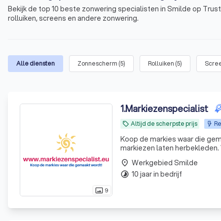
Bekijk de top 10 beste zonwering specialisten in Smilde op Trus
rolluiken, screens en andere zonwering.
Alle diensten
Zonnescherm
(
5
)
Rolluiken
(
5
)
Scre
1
.
Markiezenspecialist
Altijd de scherpste prijs
Re
local_offer
Koop de markies waar die gem
markiezen laten herbekleden. Wij kom
van de zon heeft de markies no
Werkgebied Smilde
place
10 jaar in bedrijf
timelapse
9
photo_size_select_actual