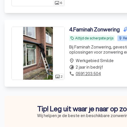
6
photo_size_select_actual
4
.
Faminah Zonwering
Altijd de scherpste prijs
Re
local_offer
Bij Faminah Zonwering, gevest
oplossingen voor zonwering en 
als de reparatie van bestaande
Werkgebied Smilde
place
2 jaar in bedrijf
timelapse
0591 203 504
phone
2
photo_size_select_actual
Tip! Leg uit waar je naar op z
Wij helpen je de beste en beschikbare zonwerin