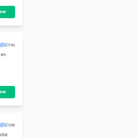
ave
(16)
 en
room in
ave
(28)
olle