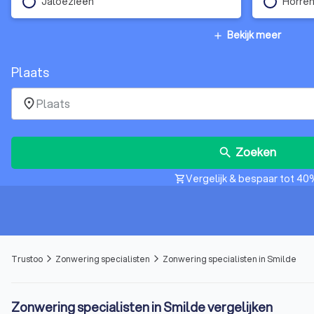
Jaloezieën
Horre
Bekijk meer
add
Plaats
place
Zoeken
search
Vergelijk & bespaar tot 40
shopping_cart
Trustoo
Zonwering specialisten
Zonwering specialisten in Smilde
arrow_forward_ios
arrow_forward_ios
Zonwering specialisten in Smilde vergelijken