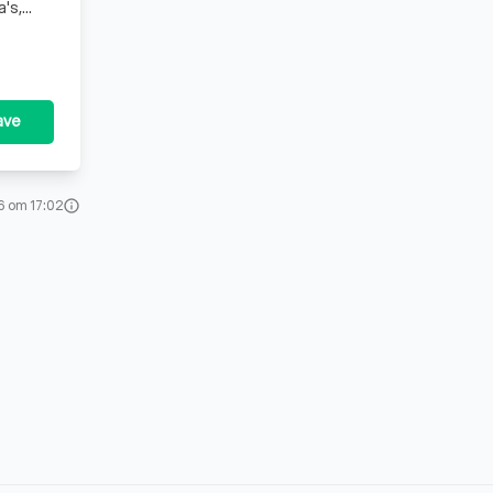
a's,
ave
6 om 17:02
info