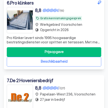
6
.
Pro klinkers
8,8
(6)
Gratis kennismakingsgesprek
local_offer
Werkgebied Voorschoten
place
Opgericht in 2026
timelapse
Pro Klinker levert sinds 1995 hoogwaardige
bestratingsdiensten voor opritten en terrassen. Met meer
dan 30 jaar ervaring zijn wij gespecialiseerd in
klinkerbestrating, terrassen, opritten, looppaden en
Prijsopgave
tuinaanleg. Wij staan bekend om ons vakmanschap, het
gebruik van kwaliteitsmaterialen en een betro
Beschikbaarheid
7
.
De 2 Hoveniersbedrijf
8,8
(27)
Papelaan-West 236, Voorschoten
place
27 jaar in bedrijf
timelapse