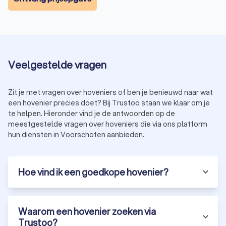
Hoe kies je de juiste hovenier in Voorschoten?
Bij het kiezen van een hoveniersbedrijf in Voorschoten is het
belangrijk om rekening te houden met een aantal factoren:
Ervaring:
kies een hovenier met ervaring in het soort
Veelgestelde vragen
project dat je wilt uitvoeren, zoals tuinaanleg,
onderhoud of renovatie.
Zit je met vragen over hoveniers of ben je benieuwd naar wat
Beoordelingen:
lees recensies van andere klanten om
een hovenier precies doet? Bij Trustoo staan we klaar om je
een indruk te krijgen van de kwaliteit van het werk.
te helpen. Hieronder vind je de antwoorden op de
Certificeringen:
controleer of de hovenier gecertificeerd
meestgestelde vragen over hoveniers die via ons platform
is, bijvoorbeeld via een brancheorganisatie zoals
hun diensten in Voorschoten aanbieden.
Vereniging van Hoveniers en Groenvoorzieners (VHG).
Prijs:
vraag meerdere offertes aan om een goed beeld
te krijgen van de kosten en mogelijkheden.
Hoe vind ik een goedkope hovenier?
Ontdek de beste hoveniers in Voorschoten
via Trustoo
Waarom een hovenier zoeken via
Bij Trustoo hebben we een selectie gemaakt van de meest
Trustoo?