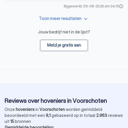
Bijgewerkt: 09-08-2026 om 04:15
info
keyboard_arrow_down
Toon meer resultaten
Jouw bedrijf niet in de lijst?
Meld je gratis aan
Reviews over hoveniers in Voorschoten
Onze
hoveniers
in
Voorschoten
worden gemiddeld
beoordeeld met een
9,1
gebaseerd op in totaal
2.983
reviews
uit
15
bronnen
Gemiddelde beoordeling