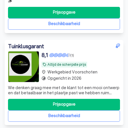
🪵
Prijsopgave
Beschikbaarheid
Tuinklusgarant
8,1
(1)
Altijd de scherpste prijs
local_offer
Werkgebied Voorschoten
place
Opgericht in 2026
timelapse
We denken graag mee met de klant tot een mooi ontwerp
en dat betaalbaar in het plaatje past we hebben ruim
ervaring in het ontwerpen en aanleggen van een tuin we
doen echt alles wat met het aanleggen van een tuin te
Prijsopgave
maken heeft
Beschikbaarheid