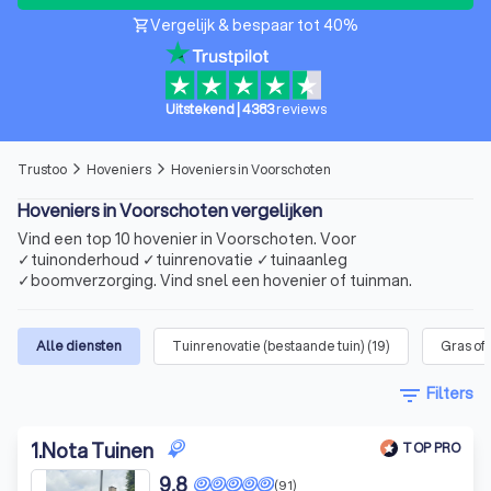
Vergelijk & bespaar tot 40%
shopping_cart
Uitstekend
|
4383
reviews
Trustoo
Hoveniers
Hoveniers in Voorschoten
arrow_forward_ios
arrow_forward_ios
Hoveniers in Voorschoten vergelijken
Vind een top 10 hovenier in Voorschoten. Voor
✓tuinonderhoud ✓tuinrenovatie ✓tuinaanleg
✓boomverzorging. Vind snel een hovenier of tuinman.
Alle diensten
Tuinrenovatie (bestaande tuin)
(
19
)
Gras of
filter_list
Filters
1
.
Nota Tuinen
TOP PRO
9,8
(91)