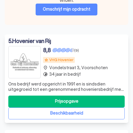
vinden.
Omschrijf mijn opdracht
5
.
Hovenier van Rij
8,8
(9)
VHG Hovenier
grade
Vondelstraat 3, Voorschoten
place
34 jaar in bedrijf
timelapse
Ons bedrijf werd opgericht in 1991 en is sindsdien
uitgegroeid tot een gerenommeerd hoveniersbedrijf met
een aanzienlijke staat van dienst. Wij hebben een
vakbekwaam en spontaan team.
Prijsopgave
Beschikbaarheid