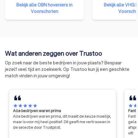
certificeringsinstituut en
toelatingseisen. D
Bekijk alle OBN hoveniers in
Bekijk alle VHG h
leverancier van materiaal of
dat elk VHG-lid ee
Voorschoten
Voorsch
materieel. OBN-leden zijn, met
groenprofessional i
hun kennis en ervaring, de
zorgeloos genieten
specialisten van de
vertrouwend op de k
bestratingsbranche. OBN-leden
uw VHG-hovenier. A
onderscheiden zich door hun
daarvoor ontvangt 
kwaliteitskeurmerk en manier van
Garantiecertificaat
Wat anderen zeggen over Trustoo
werken en worden gezien als de
toch iets niet in ord
architecten van de buitenruimte.
heeft u de garantie
Op zoek naar de beste bedrijven in jouw plaats? Bespaar
schade worden hers
jezelf veel tijd en zoekwerk. Op Trustoo kun jij een geschikte
match vinden in jouw omgeving!
star
star
star
star
star
star
sta
Alle bedrijven waren prima
Fanta
Alle bedrijven waren prima, dit maakt de keuze moeilijk,
Fanta
maar is voor mij heel positief. Dit geeft me vertrouwen in
gelat
de selectie door Trustpilot.
afspr
uit!