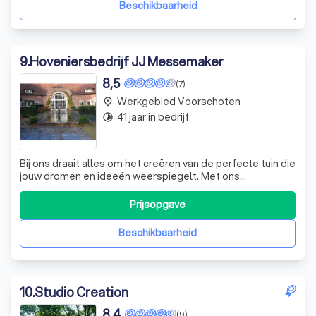
Beschikbaarheid
9
.
Hoveniersbedrijf JJ Messemaker
8,5
(7)
Werkgebied Voorschoten
place
41 jaar in bedrijf
timelapse
Bij ons draait alles om het creëren van de perfecte tuin die
jouw dromen en ideeën weerspiegelt. Met ons
tuinontwerp zetten we jouw wensen helder op papier, en
we bieden zelfs de mogelijkheid om dit in 3D te
Prijsopgave
visualiseren! Snoeien is een kunst die we beheersen; we
weten precies wanneer en hoe je ha
Beschikbaarheid
10
.
Studio Creation
8,4
(9)