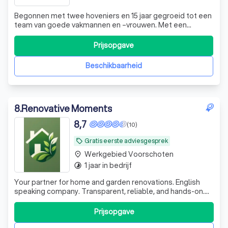
Begonnen met twee hoveniers en 15 jaar gegroeid tot een
team van goede vakmannen en –vrouwen. Met een
kantoor in Delft, werkadres in Voorschoten en een
onderhoudsbus in Wassenaar is De2 Hoveniersbedrijf
Prijsopgave
altijd in de buurt voor tuinontwerp, tuinaanleg en
tuinonderhoud.
Beschikbaarheid
8
.
Renovative Moments
8,7
(10)
Gratis eerste adviesgesprek
local_offer
Werkgebied Voorschoten
place
1 jaar in bedrijf
timelapse
​Your partner for home and garden renovations. English
speaking company. Transparent, reliable, and hands-on.
Single point of contact and we handle everything.
Prijsopgave