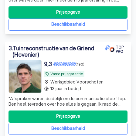
groensector, zijn we een jong bedrijf dat elke dag streeft
naar 100% klanttevredenheid. Onze diensten omvatten
Prijsopgave
het rooien, kappen en snoeien van bomen. Bij het rooien
wordt de volledige boom,
Beschikbaarheid
3
.
Tuinreconstructie van de Griend
TOP
PRO
(Hovenier)
9,3
(190)
Vaste prijsgarantie
local_offer
Werkgebied Voorschoten
place
13 jaar in bedrijf
timelapse
"
Afspraken waren duidelijk en de communicatie bleef top.
Ben heel tevreden over hoe alles is gegaan. Ik raad de
hardwerkende mannen van van der griend zeker aan.
Klasse gedaan.
"
Prijsopgave
Beschikbaarheid