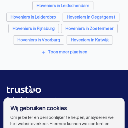
Hoveniers in Leidschendam
Elektriciens in Voorschoten
Hoveniers in Leiderdorp
Hoveniers in Oegstgeest
Energielabel adviseurs in Voorschoten
Hoveniers in Rijnsburg
Hoveniers in Zoetermeer
Rijscholen in Voorschoten
Hoveniers in Voorburg
Hoveniers in Katwijk
Advocaten in Voorschoten
Hoveniers in Nootdorp
Hoveniers in Amsterdam
Toon meer plaatsen
add
Hoveniers in Rotterdam
Hoveniers in Den Haag
Hoveniers in Utrecht
Hoveniers in Eindhoven
Hoveniers in Tilburg
Hoveniers in Groningen
Hoveniers in Almere
Hoveniers in Breda
De beste hoveniers voor jou
Wij gebruiken cookies
Hoveniers in Nijmegen
Hoveniers in Enschede
info@trustoo.nl
Om je beter en persoonlijker te helpen, analyseren we
Hoveniers in Haarlem
Hoveniers in Arnhem
het websiteverkeer. Hiermee kunnen we content en