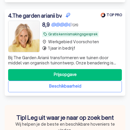
4
.
The garden arianii bv
TOP PRO
8,9
(25)
Gratis kennismakingsgesprek
local_offer
Werkgebied Voorschoten
place
1 jaar in bedrijf
timelapse
Bij The Garden Arianii transformeren we tuinen door
middel van organisch tuinontwerp. Onze benadering is
uniek; we kijken anders naar ruimtes en ontwerpen met
een diepe waardering voor diversiteit, duurzaamheid en
Prijsopgave
esthetiek. Onze ontwerpen zijn niet alleen visueel
aantrekkelijk, maar ook functioneel
Beschikbaarheid
Tip! Leg uit waar je naar op zoek bent
Wij helpen je de beste en beschikbare hoveniers te