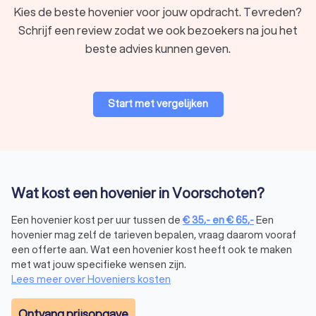
maar ook de waarde van je huis.
Kies de beste hovenier voor jouw opdracht. Tevreden?
Schrijf een review zodat we ook bezoekers na jou het
beste advies kunnen geven.
Wat kost een hovenier in Voorschoten?
De
kosten van een hovenier
in Voorschoten hangen af van de
aard en omvang van je project. Gemiddeld liggen de kosten
van een hovenier tussen € 35,- tot € 65,- per uur. Voor grotere
Start met vergelijken
projecten, zoals tuinaanleg of renovatie, worden vaak vaste
prijzen per vierkante meter berekend. Hier zijn enkele
richtlijnen:
Tuinontwerp:
de kosten voor een tuinontwerp variëren
tussen € 200,- tot € 350,-, afhankelijk van de
complexiteit en de grootte van de tuin.
Wat kost een hovenier in Voorschoten?
Tuinaanleg:
de prijs voor het aanleggen van een tuin ligt
gemiddeld tussen € 50 tot € 100 per m2, afhankelijk van
Een hovenier kost per uur tussen de
€
35
,-
en
€
65
,-
Een
de gekozen materialen en beplanting.
hovenier mag zelf de tarieven bepalen, vraag daarom vooraf
Tuinonderhoud:
voor regulier onderhoud betaal je vaak
een offerte aan. Wat een hovenier kost heeft ook te maken
een uurtarief tussen € 35,- tot € 65,-, afhankelijk van de
met wat jouw specifieke wensen zijn.
ervaring van de hovenier.
Lees meer over Hoveniers kosten
Wil je besparen op de kosten? Vraag dan meerdere offertes
aan via Trustoo. Zo vergelijk je eenvoudig prijzen en maak je
Ontvang prijsopgave
de beste keuze.