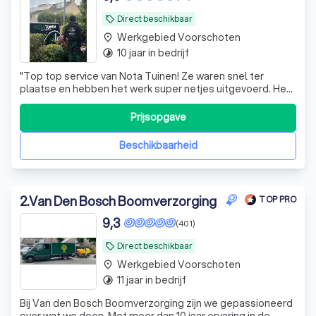
Direct beschikbaar
local_offer
Werkgebied Voorschoten
place
10 jaar in bedrijf
timelapse
"
Top top service van Nota Tuinen! Ze waren snel ter
plaatse en hebben het werk super netjes uitgevoerd. Het
team bestond uit beleefde en nette mannen die duidelijk
weten wat ze doen. Zeker een aanrader!!!
"
Prijsopgave
Beschikbaarheid
2
.
Van Den Bosch Boomverzorging
TOP PRO
9,3
(401)
Direct beschikbaar
local_offer
Werkgebied Voorschoten
place
11 jaar in bedrijf
timelapse
Bij Van den Bosch Boomverzorging zijn we gepassioneerd
over wat we doen. Met meer dan 10 jaar ervaring in de