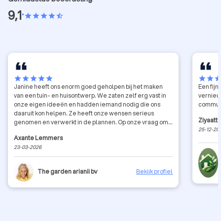
9,1
•
star
star
star
star
star_half
star
star
star
star
star
star
star
sta
Janine heeft ons enorm goed geholpen bij het maken
Een fijn
van een tuin- en huisontwerp. We zaten zelf erg vast in
vernieu
onze eigen ideeën en hadden iemand nodig die ons
commun
daaruit kon helpen. Ze heeft onze wensen serieus
Ziyaatti
genomen en verwerkt in de plannen. Op onze vraag om
25-12-20
tenminste 1 ontwerp te maken waarbij ze echt 'out of the
Axante Lemmers
box' denkt, heeft ze echt geleverd! Janine verwerkt de
23-03-2026
feedback direct in een volgend ontwerp en ze reageert
snel (sneller dan wij terug reageerden). Ze helpt ook bij
het uitzoeken waar je bepaalde spullen en beplanting
The garden arianii bv
Bekijk profiel
kan kopen. Zeker een aanrader!