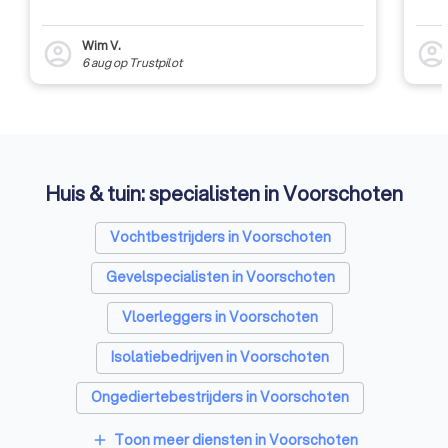
Wim V.
account_circle
account_circl
6 aug
op
Trustpilot
Huis & tuin: specialisten in Voorschoten
Vochtbestrijders in Voorschoten
Gevelspecialisten in Voorschoten
Vloerleggers in Voorschoten
Isolatiebedrijven in Voorschoten
Ongediertebestrijders in Voorschoten
Architecten in Voorschoten
Toon meer diensten in Voorschoten
add