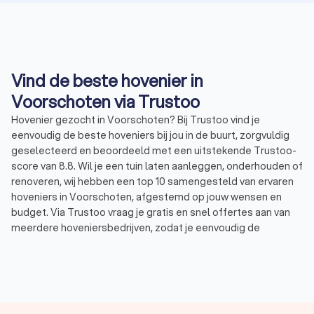
Vind de beste hovenier in
Voorschoten via Trustoo
Hovenier gezocht in Voorschoten? Bij Trustoo vind je
eenvoudig de beste hoveniers bij jou in de buurt, zorgvuldig
geselecteerd en beoordeeld met een uitstekende Trustoo-
score van 8.8. Wil je een tuin laten aanleggen, onderhouden of
renoveren, wij hebben een top 10 samengesteld van ervaren
hoveniers in Voorschoten, afgestemd op jouw wensen en
budget. Via Trustoo vraag je gratis en snel offertes aan van
meerdere hoveniersbedrijven, zodat je eenvoudig de
specialist vindt die perfect aansluit bij jouw tuinproject. Laat je
adviseren door een deskundige hovenier in Voorschoten en
geniet van een prachtige tuin zonder zorgen.