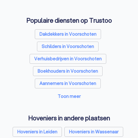
Zonwering specialisten in Voorschoten
Populaire diensten op Trustoo
Badkamer installateurs in Voorschoten
Traprenovatie bedrijven in Voorschoten
Dakdekkers in Voorschoten
Schoorsteenvegers in Voorschoten
Schilders in Voorschoten
Hekwerkspecialisten in Voorschoten
Verhuisbedrijven in Voorschoten
Stratenmakers in Voorschoten
Boekhouders in Voorschoten
Boomverzorgers in Voorschoten
Aannemers in Voorschoten
Interieurstylisten in Voorschoten
Makelaars in Voorschoten
Toon meer
Stoffeerders in Voorschoten
Stukadoors in Voorschoten
Hoveniers in andere plaatsen
Meubelmakers in Voorschoten
Schoonmaakbedrijven in Voorschoten
Hoveniers in Leiden
Hoveniers in Wassenaar
Klusjesmannen in Voorschoten
Airco installateurs in Voorschoten