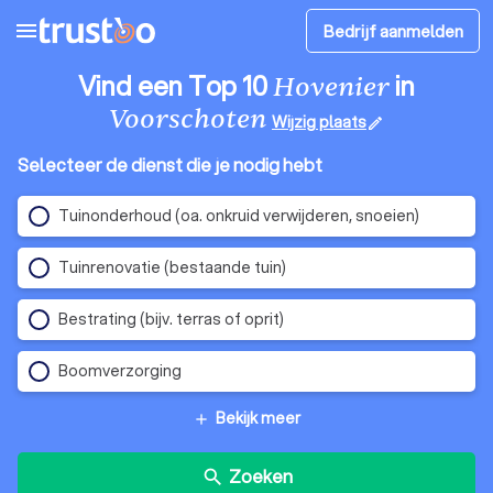
menu
Bedrijf aanmelden
Vind een Top 10
in
Hovenier
Voorschoten
Wijzig plaats
edit
Selecteer de dienst die je nodig hebt
Tuinonderhoud (oa. onkruid verwijderen, snoeien)
Tuinrenovatie (bestaande tuin)
Bestrating (bijv. terras of oprit)
Boomverzorging
Bekijk meer
add
Zoeken
search