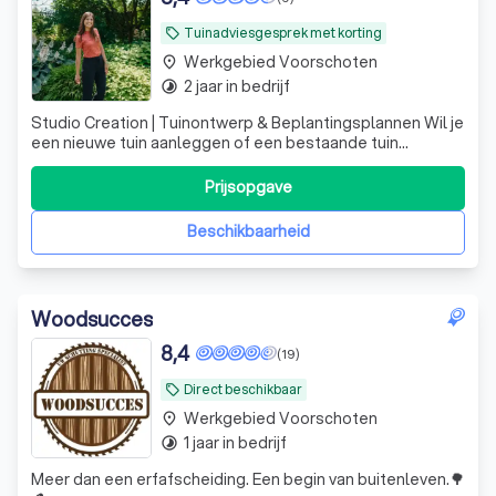
Tuinadviesgesprek met korting
local_offer
Werkgebied Voorschoten
place
2 jaar in bedrijf
timelapse
Studio Creation | Tuinontwerp & Beplantingsplannen Wil je
een nieuwe tuin aanleggen of een bestaande tuin
vernieuwen? Veel mensen schakelen direct een hovenier
in, terwijl de belangrijkste keuzes juist vóór de aanleg
Prijsopgave
worden gemaakt. Daar help ik bij. Ik ben Liesbeth van
Studio Creation, tuinontwe
Beschikbaarheid
Woodsucces
8,4
(19)
Direct beschikbaar
local_offer
Werkgebied Voorschoten
place
1 jaar in bedrijf
timelapse
Meer dan een erfafscheiding. Een begin van buitenleven.🌳