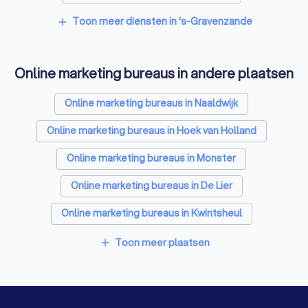
Tekstschrijvers in 's-Gravenzande
Toon meer diensten in 's-Gravenzande
add
Vertaalbureaus in 's-Gravenzande
Online marketing bureaus in andere plaatsen
SEO-specialisten in 's-Gravenzande
Grafisch ontwerpers in 's-Gravenzande
Online marketing bureaus in Naaldwijk
Reclamebureaus in 's-Gravenzande
Online marketing bureaus in Hoek van Holland
Accountants in 's-Gravenzande
Online marketing bureaus in Monster
Online marketing bureaus in De Lier
Online marketing bureaus in Kwintsheul
Online marketing bureaus in Wateringen
Toon meer plaatsen
add
Online marketing bureaus in Maassluis
Online marketing bureaus in Oostvoorne