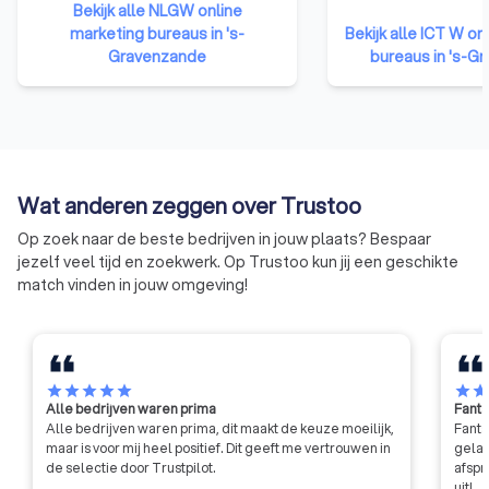
die zijn aangesloten bij NGRW
Bekijk alle NLGW online
netwerkevents. De j
hebben namelijk bewezen over
marketing bureaus in 's-
Bekijk alle ICT W on
documenten van I
de nodige kennis, ervaring en
Gravenzande
bureaus in 's-G
zijn dé norm in de 
vaardigheden te beschikken om
zorgen ervoor dat b
kwalitatief hoogwaardige
conform richtlijnen
websites te ontwerpen.
ondernemen.
Bovendien moet een lid van deze
organisatie zich houden aan de
gedragscode van de NGRW. Dit
Wat anderen zeggen over Trustoo
betekent dat ze niet zomaar hun
Op zoek naar de beste bedrijven in jouw plaats? Bespaar
eigen gang kunnen gaan, maar
jezelf veel tijd en zoekwerk. Op Trustoo kun jij een geschikte
moeten voldoen aan strenge
match vinden in jouw omgeving!
eisen qua integriteit en
professionaliteit.
star
star
star
star
star
star
sta
Alle bedrijven waren prima
Fanta
Alle bedrijven waren prima, dit maakt de keuze moeilijk,
Fanta
maar is voor mij heel positief. Dit geeft me vertrouwen in
gelat
de selectie door Trustpilot.
afspr
uit!