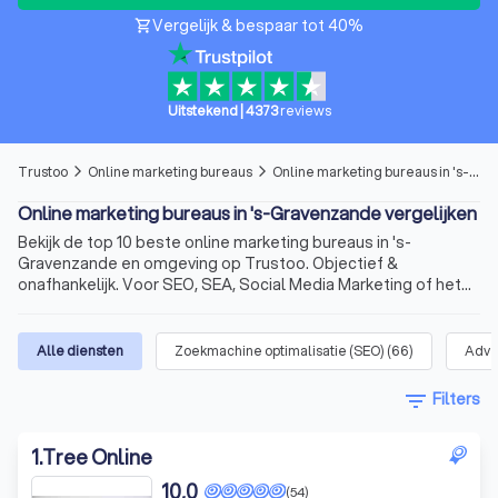
Vergelijk & bespaar tot 40%
shopping_cart
Uitstekend
|
4373
reviews
Trustoo
Online marketing bureaus
Online marketing bureaus in 's-Gravenzande
arrow_forward_ios
arrow_forward_ios
Online marketing bureaus in 's-Gravenzande vergelijken
Bekijk de top 10 beste online marketing bureaus in 's-
Gravenzande en omgeving op Trustoo. Objectief &
onafhankelijk. Voor SEO, SEA, Social Media Marketing of het
maken van een website.
Alle diensten
Zoekmachine optimalisatie (SEO)
(
66
)
Adve
filter_list
Filters
1
.
Tree Online
10,0
(54)