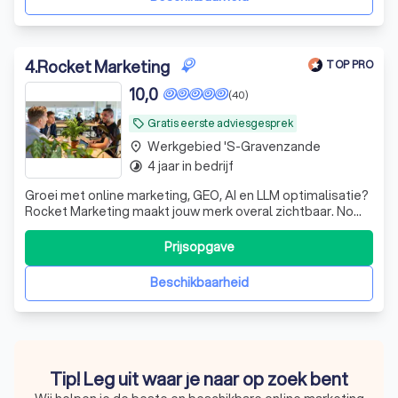
4
.
Rocket Marketing
TOP PRO
10,0
(40)
Gratis eerste adviesgesprek
local_offer
Werkgebied 's-Gravenzande
place
4 jaar in bedrijf
timelapse
Groei met online marketing, GEO, AI en LLM optimalisatie?
Rocket Marketing maakt jouw merk overal zichtbaar. No
nonsense, strategie op maat. Klaar voor impact?
Prijsopgave
Beschikbaarheid
Tip! Leg uit waar je naar op zoek bent