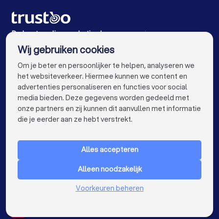
Online marketing bureaus in Rozenburg (ZH)
Online marketing bureaus in Rijswijk
De beste online marketing bureaus voor jou
Wij gebruiken cookies
Online marketing bureaus in Amsterdam
info@trustoo.nl
Om je beter en persoonlijker te helpen, analyseren we
Online marketing bureaus in Rotterdam
het websiteverkeer. Hiermee kunnen we content en
advertenties personaliseren en functies voor social
Online marketing bureaus in Den Haag
media bieden. Deze gegevens worden gedeeld met
onze partners en zij kunnen dit aanvullen met informatie
Online marketing bureaus in Utrecht
keyboard_arrow_down
VOOR PARTICULIEREN
die je eerder aan ze hebt verstrekt.
Online marketing bureaus in Eindhoven
keyboard_arrow_down
VOOR BEDRIJVEN
Online marketing bureaus in Tilburg
Alles accepteren
keyboard_arrow_down
OVER TRUSTOO
Online marketing bureaus in Groningen
Alleen noodzakelijk
LAND
Nederland
Online marketing bureaus in Almere
Voorkeuren beheren
België
Duitsland
Online marketing bureaus in Breda
Spanje