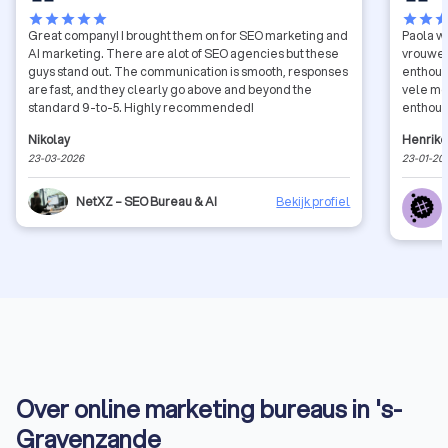
star
star
star
star
star
star
star
sta
Great company! I brought them on for SEO marketing and
Paola wa
AI marketing. There are alot of SEO agencies but these
vrouwen
guys stand out. The communication is smooth, responses
enthous
are fast, and they clearly go above and beyond the
vele mo
standard 9-to-5. Highly recommended!
enthous
Degenen
Nikolay
Henrike
ChatGPT
23-03-2026
23-01-20
nieuw f
flink na
verhaal
NetXZ – SEO Bureau & AI
Bekijk profiel
Over online marketing bureaus in 's-
Gravenzande