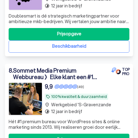
12 jaar in bedrijf
timelapse
Doublesmart is dé strategisch marketingpartner voor
ambitieuze mkb-bedrijven. Wij vertalen jouw ambitie naar
concrete resultaten en meetbare groei. Klaar om
marktleider te worden in jouw branche?
Prijsopgave
Beschikbaarheid
8
.
Sommet Media Premium
TOP
PRO
Webbureau 》Elke klant een #1
service
9,9
(49)
100% kwaliteit & duurzaamheid
local_offer
Werkgebied 's-Gravenzande
place
12 jaar in bedrijf
timelapse
Hét #1 premium bureau voor WordPress sites & online
marketing sinds 2013. Wij realiseren groei door eerlijk
advies & persoonlijke aandacht. Kies net als 100+ klanten