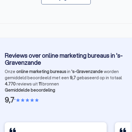
Reviews over online marketing bureaus in 's-
Gravenzande
Onze
online marketing bureaus
in
's-Gravenzande
worden
gemiddeld beoordeeld met een
9,7
gebaseerd op in totaal
4.770
reviews uit
11
bronnen
Gemiddelde beoordeling
9,7
•
star
star
star
star
star