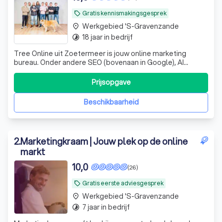
Gratis kennismakingsgesprek
local_offer
Werkgebied 's-Gravenzande
place
18 jaar in bedrijf
timelapse
Tree Online uit Zoetermeer is jouw online marketing
bureau. Onder andere SEO (bovenaan in Google), AI
marketing, Google Ads, Social Media, Amazon marketing
en conversie optimalisatie.
Prijsopgave
Beschikbaarheid
2
.
Marketingkraam | Jouw plek op de online
markt
10,0
(26)
Gratis eerste adviesgesprek
local_offer
Werkgebied 's-Gravenzande
place
7 jaar in bedrijf
timelapse