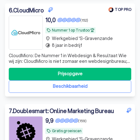
6
.
CloudMicro
TOP PRO
10,0
(152)
Nummer 1 op Trustoo 🏆
local_offer
Werkgebied 's-Gravenzande
place
8 jaar in bedrijf
timelapse
CloudMicro: De Nummer 1 in Webdesign & Resultaat Wie
wij zijn: CloudMicro is niet zomaar een webdesignbureau;
wij zijn de digitale partner voor ondernemers die willen
groeien. Met een passie voor design en een scherp oog
Prijsopgave
voor conversie creëren wij professionele websites en
webshops die doen waar ze
Beschikbaarheid
7
.
Doublesmart: Online Marketing Bureau
9,9
(159)
Gratis groeiscan
local_offer
Werkgebied 's-Gravenzande
place