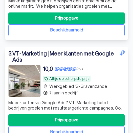
Marketingkraam geeft bedrijven een sterke plek op de
online markt. We helpen organisaties groeien met
transparante online marketing – van vindbaarheid tot
conversie. Groeipakketten vanaf € 800 p/m
Prijsopgave
Beschikbaarheid
3
.
VT-Marketing | Meer klanten met Google
Ads
10,0
(59)
Altijd de scherpste prijs
local_offer
Werkgebied 's-Gravenzande
place
7 jaar in bedrijf
timelapse
Meer klanten via Google Ads? VT-Marketing helpt
bedrijven groeien met resultaatgerichte campagnes. Ook
voor websites, SEO en complete online marketing ben je
bij ons aan het juiste adres.
Prijsopgave
Beschikbaarheid