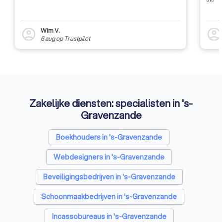
Wim V.
account_circle
account_circl
6 aug
op
Trustpilot
Zakelijke diensten: specialisten in 's-
Gravenzande
Boekhouders in 's-Gravenzande
Webdesigners in 's-Gravenzande
Beveiligingsbedrijven in 's-Gravenzande
Schoonmaakbedrijven in 's-Gravenzande
Incassobureaus in 's-Gravenzande