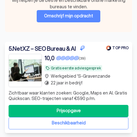
Wij helpen je de beste en beschikbare online marketing
bureaus te vinden.
Omschrijf mijn opdracht
5
.
NetXZ – SEO Bureau & AI
TOP PRO
10,0
(39)
Gratis eerste adviesgesprek
local_offer
Werkgebied 's-Gravenzande
place
22 jaar in bedrijf
timelapse
Zichtbaar waar klanten zoeken: Google, Maps en AI. Gratis
Quickscan. SEO-trajecten vanaf €590 p/m.
Prijsopgave
Beschikbaarheid