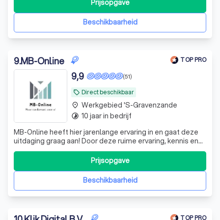
voor duurzaam resultaat 🚀
Prijsopgave
Beschikbaarheid
9
.
MB-Online
TOP PRO
9,9
(51)
Direct beschikbaar
local_offer
Werkgebied 's-Gravenzande
place
10 jaar in bedrijf
timelapse
MB-Online heeft hier jarenlange ervaring in en gaat deze
uitdaging graag aan! Door deze ruime ervaring, kennis en
know-how leveren wij resultaat!
Prijsopgave
Beschikbaarheid
10
.
Klik Digital B.V.
TOP PRO