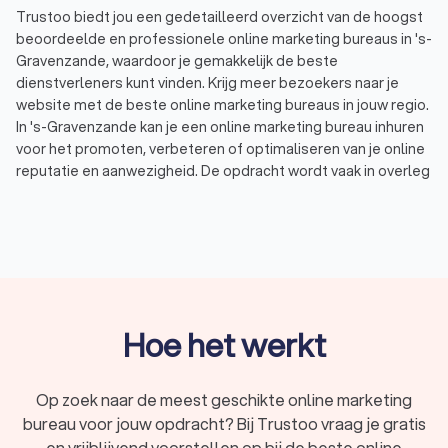
Trustoo biedt jou een gedetailleerd overzicht van de hoogst
beoordeelde en professionele online marketing bureaus in 's-
Gravenzande, waardoor je gemakkelijk de beste
dienstverleners kunt vinden. Krijg meer bezoekers naar je
website met de beste online marketing bureaus in jouw regio.
In 's-Gravenzande kan je een online marketing bureau inhuren
voor het promoten, verbeteren of optimaliseren van je online
reputatie en aanwezigheid. De opdracht wordt vaak in overleg
met de opdrachtgever afgestemd. Daarbij geef je aan wat de
doelstellingen zijn en wat je budget is. Voorbeelden waar een
online marketing bureau mee kan helpen zijn:
SEO, ook wel zoekmachine optimalisatie: het doel van
SEO is het organisch hoog laten scoren van websites in
Google en andere zoekmachines. Daarmee kan j meer
bezoekers trekken naar je website.
SEA, ook wel adverteren op zoekmachines: met SEA kan
Hoe het werkt
je op basis van bepaalde zoekwoorden een advertentie
boven de zoekresultaten tonen. Je betaalt voor deze
(Google) Ads zodra een gebruiker op uw advertentie
Op zoek naar de meest geschikte online marketing
klikt en naar jouw website gaat.
bureau voor jouw opdracht? Bij Trustoo vraag je gratis
Social media marketing: in deze vorm van online
en vrijblijvend voorstellen op bij de beste online