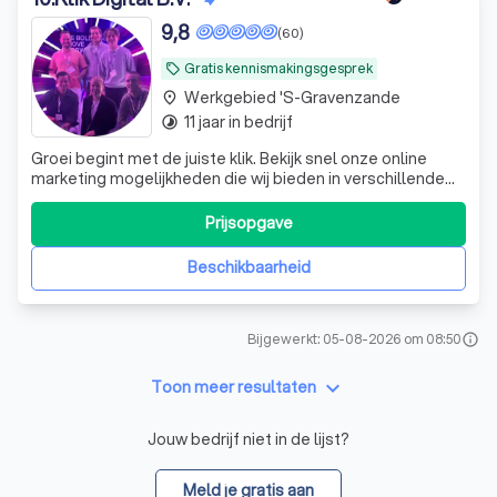
9,8
(60)
Gratis kennismakingsgesprek
local_offer
Werkgebied 's-Gravenzande
place
11 jaar in bedrijf
timelapse
Groei begint met de juiste klik. Bekijk snel onze online
marketing mogelijkheden die wij bieden in verschillende
industrieën.
Prijsopgave
Beschikbaarheid
Bijgewerkt: 05-08-2026 om 08:50
info
keyboard_arrow_down
Toon meer resultaten
Jouw bedrijf niet in de lijst?
Meld je gratis aan