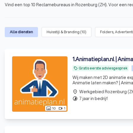
Vind een top 10 Reclamebureaus in Rozenburg (ZH). Voor een re
Alle diensten
Huisstijl & Branding
(
10
)
Folders, Advertent
1
.
Animatieplan.nl | Anim
Gratis eerste adviesgesprek
local_offer
Wij maken met 2D animatie exp
Animatie laten maken? | Anima
Werkgebied Rozenburg (Z
place
7 jaar in bedrijf
timelapse
10
1
photo_size_select_actual
videocam