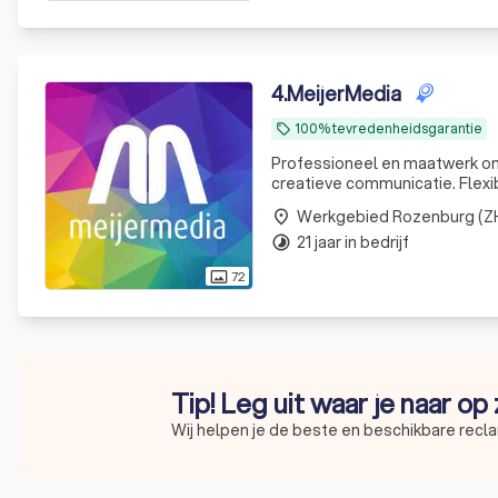
4
.
MeijerMedia
100% tevredenheidsgarantie
local_offer
Professioneel en maatwerk ont
creatieve communicatie. Flexib
Werkgebied Rozenburg (Z
place
21 jaar in bedrijf
timelapse
72
photo_size_select_actual
Tip! Leg uit waar je naar op
Wij helpen je de beste en beschikbare recl