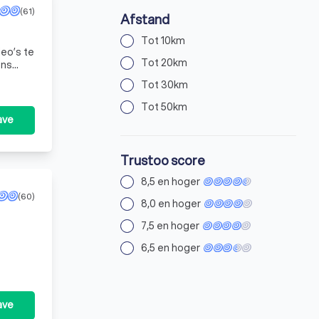
(61)
Afstand
Tot 10km
deo’s te
Tot 20km
n
Tot 30km
Tot 50km
ave
Trustoo score
8,5 en hoger
(60)
8,0 en hoger
7,5 en hoger
6,5 en hoger
ave