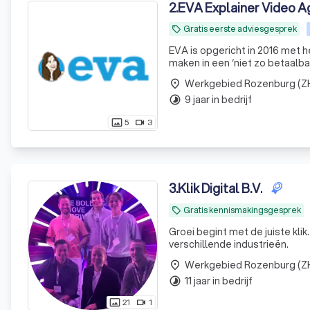
2
.
EVA Explainer Video 
Gratis eerste adviesgesprek
local_offer
EVA is opgericht in 2016 met h
maken in een ‘niet zo betaalbare’ explainer video mark
team uit 11 enthousiaste coll
Werkgebied Rozenburg (Z
place
9 jaar in bedrijf
timelapse
5
3
photo_size_select_actual
videocam
3
.
Klik Digital B.V.
Gratis kennismakingsgesprek
local_offer
Groei begint met de juiste klik
verschillende industrieën.
Werkgebied Rozenburg (Z
place
11 jaar in bedrijf
timelapse
21
1
photo_size_select_actual
videocam