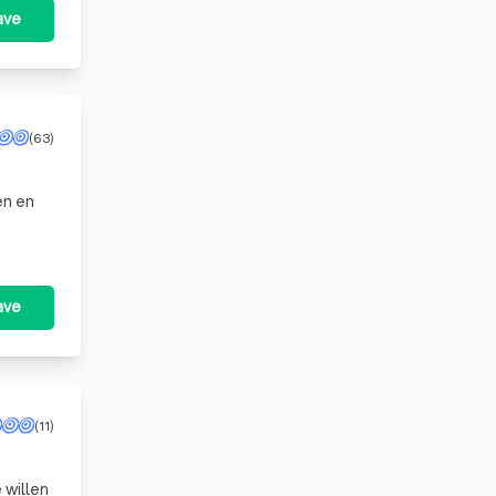
ave
(63)
en en
ave
(11)
 willen