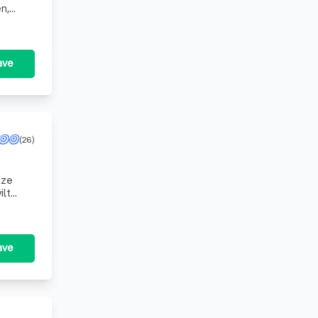
g en
ave
(26)
nze
ilt
ave