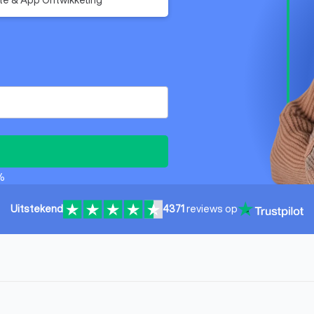
%
Uitstekend
4371
reviews op