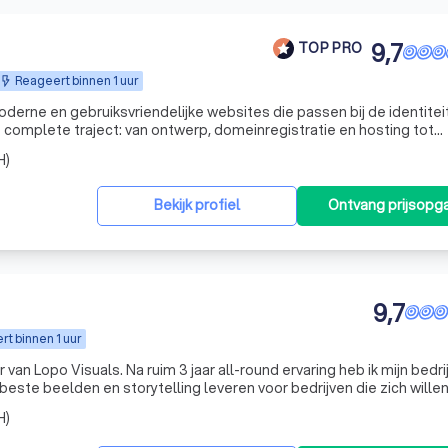
9,7
TOP PRO
Reageert binnen 1 uur
derne en gebruiksvriendelijke websites die passen bij de identitei
 complete traject: van ontwerp, domeinregistratie en hosting tot
kmachineoptimalisatie (SEO). Daarnaast ondersteunen wij bij e-mail
H)
Bekijk profiel
Ontvang prijsopg
9,7
t binnen 1 uur
 van Lopo Visuals. Na ruim 3 jaar all-round ervaring heb ik mijn bedri
ste beelden en storytelling leveren voor bedrijven die zich wille
et een focus op advertenties, evenementen films voor bedrijven en social med
H)