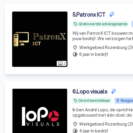
5
.
Patronx ICT
Gratis eerste adviesgesprek
local_offer
Wij van PatronX ICT bouwen mo
jouw bedrijf. We verzorgen het
beveiliging, onderhoud en zoe
Werkgebied Rozenburg (Z
place
Microso
6 jaar in bedrijf
timelapse
2
photo_size_select_actual
6
.
Lopo visuals
Direct beschikbaar
Reageer
local_offer
Ik ben André Lopo, de oprichter
opgebouwd met één doel: de be
onderscheiden. M
Werkgebied Rozenburg (Z
place
4 jaar in bedrijf
timelapse