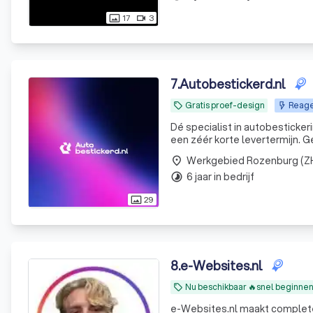
17
3
photo_size_select_actual
videocam
7
.
Autobestickerd.nl
Gratis proef-design
Reage
local_offer
Dé specialist in autobesticker
een
Werkgebied Rozenburg (Z
place
6 jaar in bedrijf
timelapse
29
photo_size_select_actual
8
.
e-Websites.nl
Nu beschikbaar 🔥snel beginne
local_offer
e-Websites.nl maakt complete