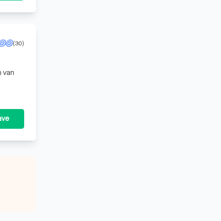
(30)
n van
ave