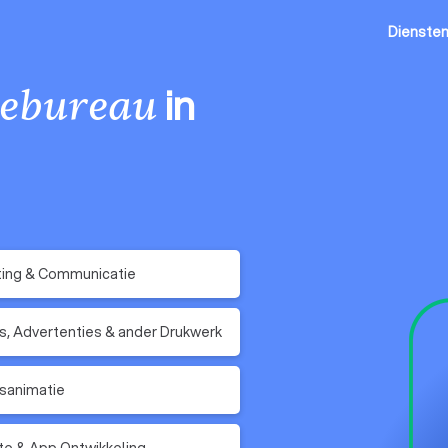
Dienste
in
ebureau
ting & Communicatie
s, Advertenties & ander Drukwerk
fsanimatie
e & App Ontwikkeling