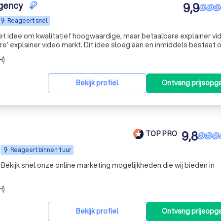
Agency
9,9
Reageert snel
et idee om kwalitatief hoogwaardige, maar betaalbare explainer vi
t. Dit idee sloeg aan en inmiddels bestaat ons
ega’s. Waaronder 3 projectmanagers en 5 animatoren en een ervare
H)
Bekijk profiel
Ontvang prijsopg
9,8
TOP PRO
Reageert binnen 1 uur
. Bekijk snel onze online marketing mogelijkheden die wij bieden in
H)
Bekijk profiel
Ontvang prijsopg