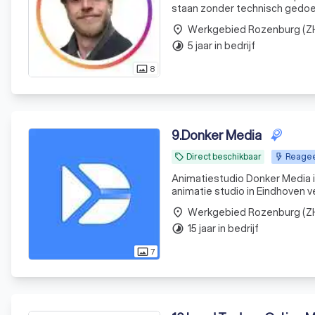
staan zonder technisch gedoe. Veel ondernemers weten dat ze een goede website nodig heb
maar lopen vast op keuzes zoa
Werkgebied Rozenburg (Z
place
teksten. Wij
5 jaar in bedrijf
timelapse
8
photo_size_select_actual
9
.
Donker Media
Direct beschikbaar
Reagee
local_offer
Animatiestudio Donker Media i
animatie studio in Eindhoven v
overbrengen. Dat doen we met 
Werkgebied Rozenburg (Z
place
opdrachtgever
15 jaar in bedrijf
timelapse
7
photo_size_select_actual