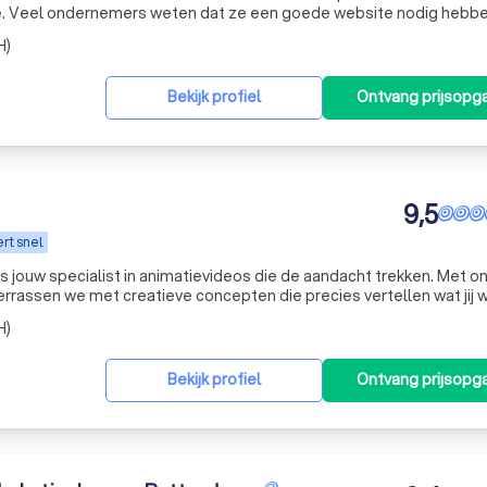
ben,
ls hosting, domeinnaam, e-mail, WordPress, onderhoud, beveiligin
H)
Bekijk profiel
Ontvang prijsopg
9,5
rt snel
s jouw specialist in animatievideos die de aandacht trekken. Met o
errassen we met creatieve concepten die precies vertellen wat jij w
een klein team van ervaren experts vanuit Eindhoven, voor
H)
Bekijk profiel
Ontvang prijsopg