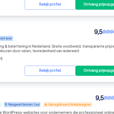
Bekijk profiel
Ontvang prijsopg
9,5
ert snel
ing & belettering in Nederland. Gratis voorbeeld, transparante prijz
 zéér korte levertermijn. Gekozen door velen, tevredenheid van iedereen!
H)
Bekijk profiel
Ontvang prijsopg
9,5
n
Reageert binnen 1 uur
Geregistreerd Webdesigner
grade
 WordPress-websites voor ondernemers die professioneel online