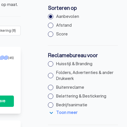
s op maat.
Sorteren op
Aanbevolen
Afstand
ckering
(
8
)
Bedrijfsanimatie
(
3
)
Strategie, Positionering & Planni
Score
Reclamebureau voor
(45)
Huisstijl & Branding
Folders, Advertenties & ander
Drukwerk
Buitenreclame
Belettering & Bestickering
ave
Bedrijfsanimatie
expand_more
Toon meer