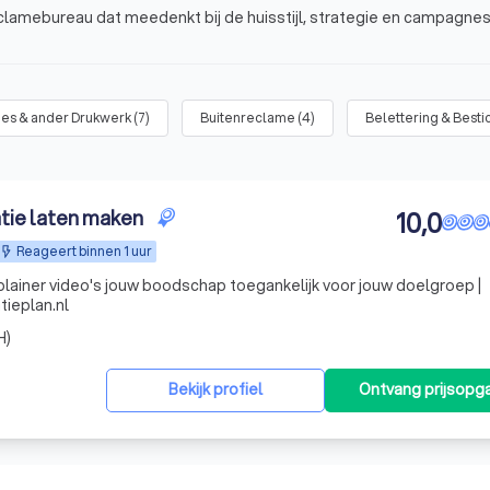
clamebureau dat meedenkt bij de huisstijl, strategie en campagne
ies & ander Drukwerk
(
7
)
Buitenreclame
(
4
)
Belettering & Besti
atie laten maken
10,0
Reageert binnen 1 uur
lainer video's jouw boodschap toegankelijk voor jouw doelgroep |
tieplan.nl
H)
Bekijk profiel
Ontvang prijsopg