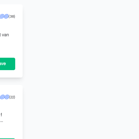
(38)
t van
,
ave
(22)
jf
n
ia vide