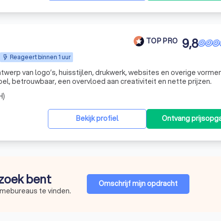
9,8
TOP PRO
Reageert binnen 1 uur
werp van logo’s, huisstijlen, drukwerk, websites en overige vorme
el, betrouwbaar, een overvloed aan creativiteit en nette prijzen.
H)
Bekijk profiel
Ontvang prijsopg
 zoek bent
Omschrijf mijn opdracht
amebureaus te vinden.