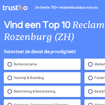
De beste 750+ reclamebureaus
voor jou
Vind een Top 10
Reclam
Rozenburg (ZH)
Selecteer de dienst die je nodig hebt
Buitenreclame
Marke
Huisstijl & Branding
Folder
Belettering & Bestickering
Bedrij
Strategie, Positionering & Planning
Websit