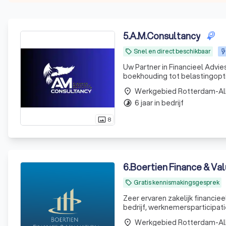
5
.
A.M.Consultancy
Snel en direct beschikbaar
local_offer
Uw Partner in Financieel Advie
boekhouding tot belastingopti
Werkgebied Rotterdam-A
place
6 jaar in bedrijf
timelapse
8
photo_size_select_actual
6
.
Boertien Finance & Val
Gratis kennismakingsgesprek
local_offer
Zeer ervaren zakelijk financie
bedrijf, werknemersparticipati
Werkgebied Rotterdam-A
place