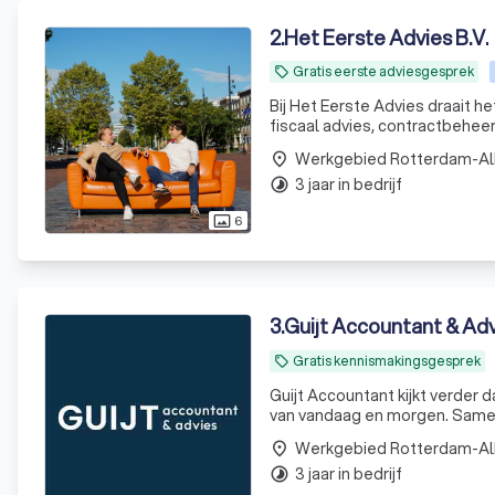
2
.
Het Eerste Advies B.V.
Gratis eerste adviesgesprek
local_offer
Bij Het Eerste Advies draait het om onderne
fiscaal advies, contractbehee
Werkgebied Rotterdam-A
place
3 jaar in bedrijf
timelapse
6
photo_size_select_actual
3
.
Guijt Accountant & Adv
Gratis kennismakingsgesprek
local_offer
Guijt Accountant kijkt verder 
van vandaag en morgen. Samen
Werkgebied Rotterdam-A
place
3 jaar in bedrijf
timelapse