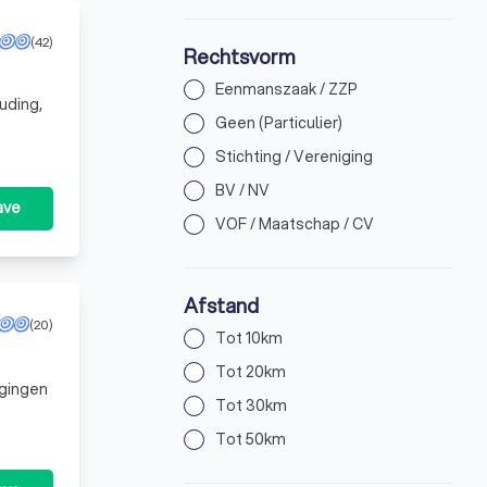
(42)
Rechtsvorm
Eenmanszaak / ZZP
Geen (Particulier)
Stichting / Vereniging
BV / NV
ave
VOF / Maatschap / CV
Afstand
(20)
Tot 10km
Tot 20km
agingen
Tot 30km
Tot 50km