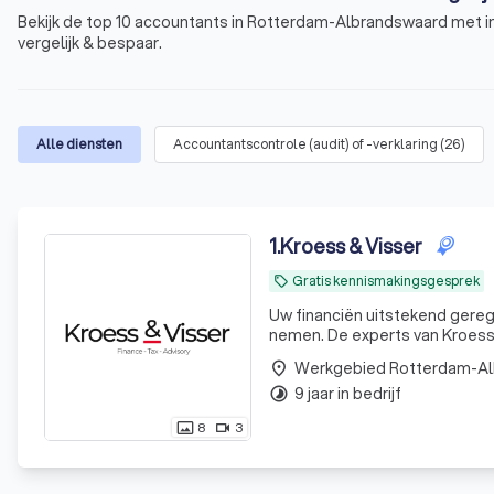
Bekijk de top 10 accountants in Rotterdam-Albrandswaard met in
vergelijk & bespaar.
Alle diensten
Accountantscontrole (audit) of -verklaring
(
26
)
1
.
Kroess & Visser
Gratis kennismakingsgesprek
local_offer
Uw financiën uitstekend geregeld. Uw tijd is waardevol. Laat ons daarom uw financiële zorg
nemen. De experts van KroessV
Werkgebied Rotterdam-A
place
9 jaar in bedrijf
timelapse
8
3
photo_size_select_actual
videocam