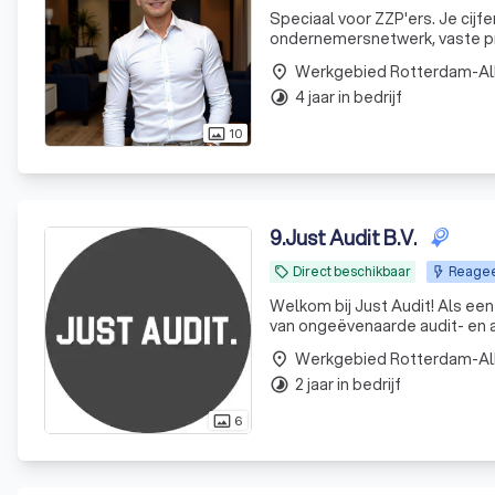
Speciaal voor ZZP'ers. Je cijfers strak geregeld met ons all-in abonnement. Je krijgt een
ondernemersnetwerk, vaste pri
Werkgebied Rotterdam-A
place
4 jaar in bedrijf
timelapse
10
photo_size_select_actual
9
.
Just Audit B.V.
Direct beschikbaar
Reageer
local_offer
Welkom bij Just Audit! Als een jong maar ervaren Audit Only kantoor zijn wij gepassioneerd in het leveren
van ongeëvenaarde audit- en 
hoogopgeleide professionals 
Werkgebied Rotterdam-A
place
aanpak om
2 jaar in bedrijf
timelapse
6
photo_size_select_actual