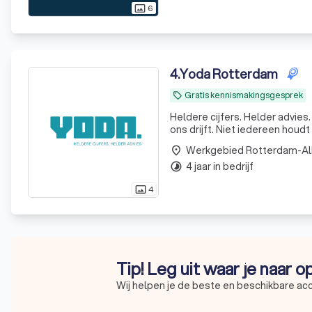
6
photo_size_select_actual
4
.
Yoda Rotterdam
Gratis kennismakingsgesprek
local_offer
Heldere cijfers. Helder advies
ons drijft. Niet iedereen houdt
is dat geen doel op zich, maar 
Werkgebied Rotterdam-A
place
4 jaar in bedrijf
timelapse
4
photo_size_select_actual
Tip! Leg uit waar je naar 
Wij helpen je de beste en beschikbare ac