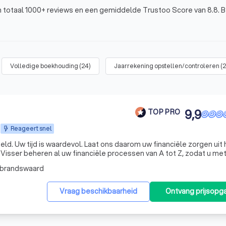
 totaal 1000+ reviews en een gemiddelde Trustoo Score van 8.8. Be
Volledige boekhouding
(
24
)
Jaarrekening opstellen/controleren
(
2
9,9
TOP PRO
Reageert snel
en uit handen
isser beheren al uw financiële processen van A tot Z, zodat u me
gerust hart kunt ondernemen. KroessVisser | Finance - Tax - Advisory ☎️ Plan een GRATIS ADVIES
lbrandswaard
Vraag beschikbaarheid
Ontvang prijsopg