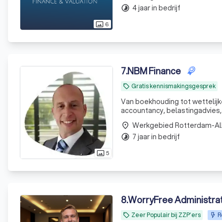
4 jaar in bedrijf
timelapse
6
photo_size_select_actual
7
.
NBM Finance
Gratis kennismakingsgesprek
local_offer
Van boekhouding tot wettelij
accountancy, belastingadvies, 
Werkgebied Rotterdam-A
place
7 jaar in bedrijf
timelapse
5
photo_size_select_actual
8
.
WorryFree Administra
Zeer Populair bij ZZP’ers
R
local_offer