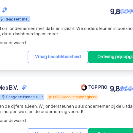
9,8
Reageert snel
men met data en inzicht. We ondersteunen in boekhouding,
r, data-dashboarding en meer.
lbrandswaard
Vraag beschikbaarheid
Ontvang prijsopg
ies B.V.
9,8
TOP PRO
Reageert binnen 1 uur
NBA Accountantsregister
grade
dan de cijfers alleen. Wij ondersteunen u als ondernemer bij de uitd
 helpen we u en de onderneming vooruit!
lbrandswaard