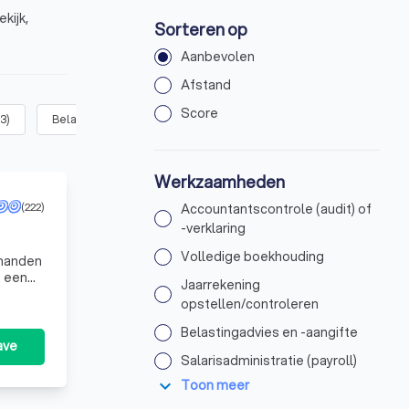
kijk,
Sorteren op
Aanbevolen
Afstand
Score
3
)
Belastingadvies en -aangifte
(
21
)
Salarisadministratie (payrol
Werkzaamheden
(222)
Accountantscontrole (audit) of
-verklaring
Volledige boekhouding
t een
Jaarrekening
opstellen/controleren
Belastingadvies en -aangifte
ave
Salarisadministratie (payroll)
expand_more
Toon meer