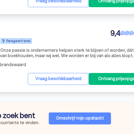
Vraag beschikbaarheid
Ontvang prijsopg
9,4
Reageert snel
. Onze passie is ondernemers helpen sterk te blijven of worden, dát
 van boekhouden, maar wij wel. We worden er blij van als alles klopt
het begin. Want met cijfers die volledig en actueel zijn,
lbrandswaard
Vraag beschikbaarheid
Ontvang prijsopg
op zoek bent
Omschrijf mijn opdracht
countants te vinden.