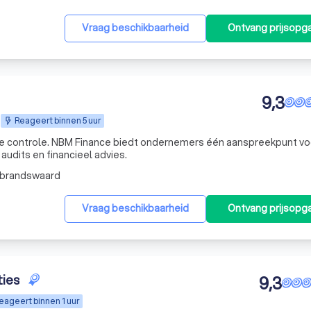
Vraag beschikbaarheid
Ontvang prijsopg
9,3
Reageert binnen 5 uur
ke controle. NBM Finance biedt ondernemers één aanspreekpunt vo
audits en financieel advies.
lbrandswaard
Vraag beschikbaarheid
Ontvang prijsopg
ties
9,3
eageert binnen 1 uur