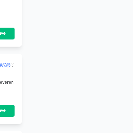
ave
(5)
hte
ave