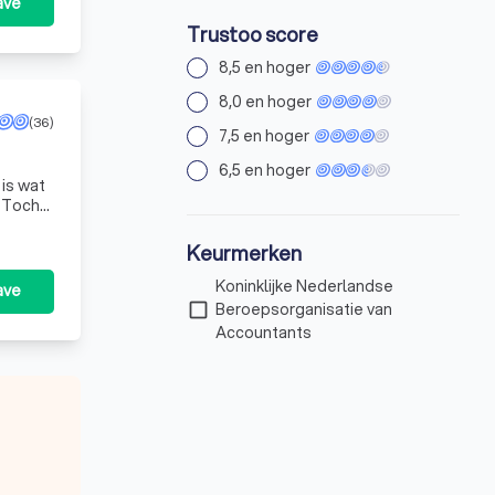
ave
Trustoo score
8,5 en hoger
8,0 en hoger
(36)
7,5 en hoger
6,5 en hoger
 is wat
. Toch
Keurmerken
Koninklijke Nederlandse
ave
check_box_outline_blank
Beroepsorganisatie van
Accountants