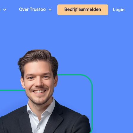
Bedrijf aanmelden
n
Over Trustoo
Login