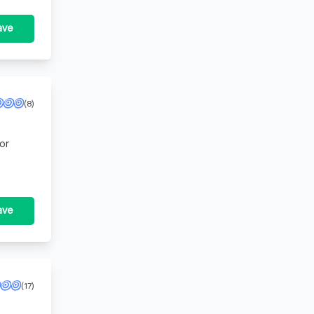
ave
(8)
or
ave
(17)