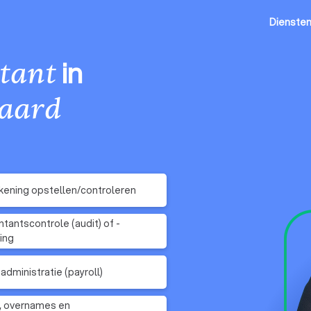
Dienste
in
tant
aard
kening opstellen/controleren
tantscontrole (audit) of -
ring
sadministratie (payroll)
, overnames en