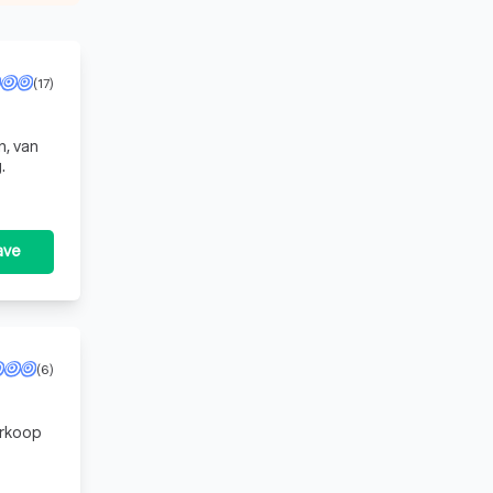
(17)
n, van
.
ave
(6)
erkoop