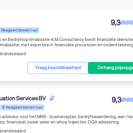
9,3
Reageert binnen 1 uur
s en Bedrijfsoptimalisatie A.M.Consultancy biedt financiële dienste
malisatie, met expertise in financiële processen en ondersteiuning
lbrandswaard
Vraag beschikbaarheid
Ontvang prijsopg
uation Services BV
9,3
Reageert binnen 1 uur
el adviseur voor het MKB - businessplan, bedrijfswaardering, aan-/v
es, financieel zwaar weer en whoa trajecten. DGA advisering
lbrandswaard