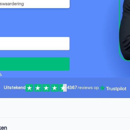
fswaardering
%
Uitstekend
4367
reviews op
ken