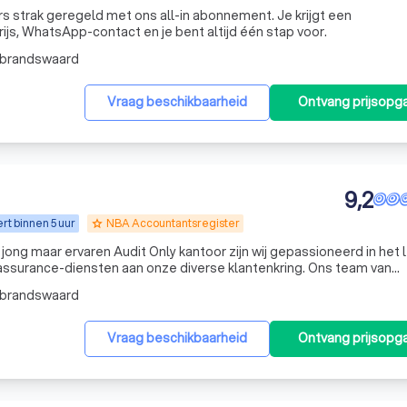
js, WhatsApp-contact en je bent altijd één stap voor.
lbrandswaard
Vraag beschikbaarheid
Ontvang prijsopg
9,2
t binnen 5 uur
NBA Accountantsregister
grade
assurance-diensten aan onze diverse klantenkring. Ons team van
combineert diepgaande expertise met een toegewijde klantgeric
lbrandswaard
Vraag beschikbaarheid
Ontvang prijsopg