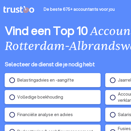
De beste 675+ accountants
voor jou
Vind een Top 10
Accoun
Rotterdam-Albrandsw
Selecteer de dienst die je nodig hebt
Belastingadvies en -aangifte
Jaarre
Accoun
Volledige boekhouding
verkla
Financiële analyse en advies
Salari
Fusies