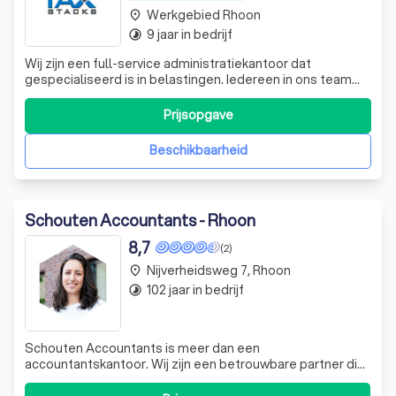
Werkgebied Rhoon
place
9 jaar in bedrijf
timelapse
Wij zijn een full-service administratiekantoor dat
gespecialiseerd is in belastingen. Iedereen in ons team
beschikt over de vereiste professionele kwalificaties om
u de allerbeste service en advies te geven op alle
Prijsopgave
gebieden van persoonlijke en zakelijke belastingen.
Beschikbaarheid
Schouten Accountants - Rhoon
8,7
(2)
Nijverheidsweg 7, Rhoon
place
102 jaar in bedrijf
timelapse
Schouten Accountants is meer dan een
accountantskantoor. Wij zijn een betrouwbare partner die
naast u staat, luistert naar uw verhaal en samen met u op
zoek gaat naar passende oplossingen. Onze expertise