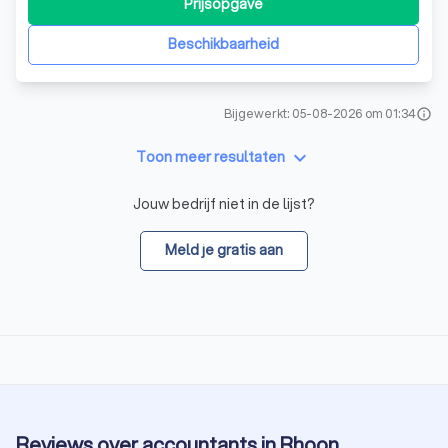
Prijsopgave
strekt zich uit van financiële en fiscale begeleiding voor
particulieren, zzp'ers en bedrijven,
Beschikbaarheid
Bijgewerkt: 05-08-2026 om 01:34
info
keyboard_arrow_down
Toon meer resultaten
Jouw bedrijf niet in de lijst?
Meld je gratis aan
Reviews over accountants in Rhoon