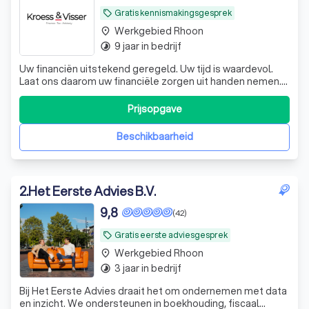
Gratis kennismakingsgesprek
local_offer
Werkgebied Rhoon
place
9 jaar in bedrijf
timelapse
Uw financiën uitstekend geregeld. Uw tijd is waardevol.
Laat ons daarom uw financiële zorgen uit handen nemen.
De experts van KroessVisser beheren al uw financiële
processen van A tot Z, zodat u met een gerust hart kunt
Prijsopgave
ondernemen. KroessVisser | Finance - Tax - Advisory ☎️
Plan een GRATIS ADVIES
Beschikbaarheid
2
.
Het Eerste Advies B.V.
9,8
(42)
Gratis eerste adviesgesprek
local_offer
Werkgebied Rhoon
place
3 jaar in bedrijf
timelapse
Bij Het Eerste Advies draait het om ondernemen met data
en inzicht. We ondersteunen in boekhouding, fiscaal