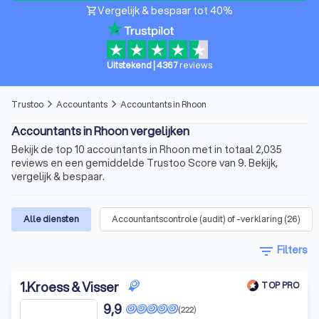
Vergelijk & bespaar tot 40%
shopping_cart
Uitstekend
|
4367
reviews
Trustoo
Accountants
Accountants in Rhoon
arrow_forward_ios
arrow_forward_ios
Accountants in Rhoon vergelijken
Bekijk de top 10 accountants in Rhoon met in totaal 2,035
reviews en een gemiddelde Trustoo Score van 9. Bekijk,
vergelijk & bespaar.
Alle diensten
Accountantscontrole (audit) of -verklaring
(
26
)
filter_list
Filters
1
.
Kroess & Visser
TOP PRO
9,9
(222)