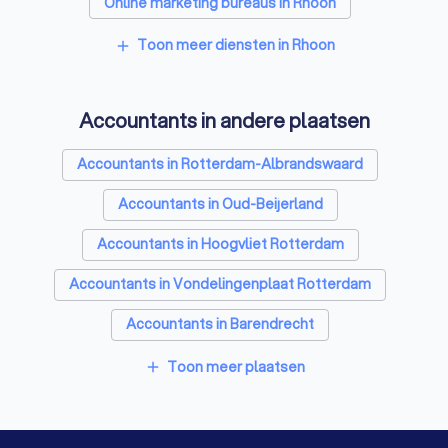
Online marketing bureaus in Rhoon
Tekstschrijvers in Rhoon
Vertaalbureaus in Rhoon
Toon meer diensten in Rhoon
add
SEO-specialisten in Rhoon
Accountants in andere plaatsen
Grafisch ontwerpers in Rhoon
Reclamebureaus in Rhoon
Accountants in Rotterdam-Albrandswaard
Accountants in Oud-Beijerland
Accountants in Hoogvliet Rotterdam
Accountants in Vondelingenplaat Rotterdam
Accountants in Barendrecht
Accountants in Spijkenisse
Toon meer plaatsen
add
Accountants in Schiedam
Accountants in Rotterdam