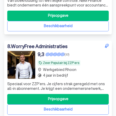
Van boekhouding tot wettelijke controle. NBM Finance
biedt ondernemers één aanspreekpunt voor accountancy,
belastingadvies, audits en financieel advies.
Prijsopgave
Beschikbaarheid
8
.
WorryFree Administraties
9,3
(17)
Zeer Populair bij ZZP’ers
local_offer
Werkgebied Rhoon
place
4 jaar in bedrijf
timelapse
Speciaal voor ZZP'ers. Je cijfers strak geregeld met ons
all-in abonnement. Je krijgt een ondernemersnetwerk,
vaste prijs, WhatsApp-contact en je bent altijd één stap
voor.
Prijsopgave
Beschikbaarheid