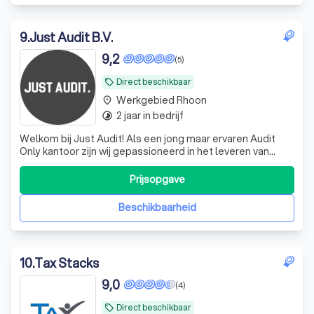
9
.
Just Audit B.V.
9,2
(5)
Direct beschikbaar
local_offer
Werkgebied Rhoon
place
2 jaar in bedrijf
timelapse
Welkom bij Just Audit! Als een jong maar ervaren Audit
Only kantoor zijn wij gepassioneerd in het leveren van
ongeëvenaarde audit- en assurance-diensten aan onze
diverse klantenkring. Ons team van hoogopgeleide
Prijsopgave
professionals combineert diepgaande expertise met een
toegewijde klantgerichte aanpak om
Beschikbaarheid
10
.
Tax Stacks
9,0
(4)
Direct beschikbaar
local_offer