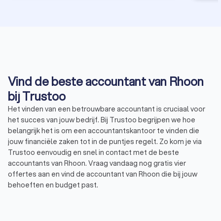
Vind de beste accountant van Rhoon
bij Trustoo
Het vinden van een betrouwbare accountant is cruciaal voor
het succes van jouw bedrijf. Bij Trustoo begrijpen we hoe
belangrijk het is om een accountantskantoor te vinden die
jouw financiële zaken tot in de puntjes regelt. Zo kom je via
Trustoo eenvoudig en snel in contact met de beste
accountants van Rhoon. Vraag vandaag nog gratis vier
offertes aan en vind de accountant van Rhoon die bij jouw
behoeften en budget past.
Trustoo heeft de beste accountants in Rhoon voor je op een
rij gezet die voldoen aan de hoogste standaarden. Of je nu op
zoek bent naar hulp met belastingaangiften, financiële