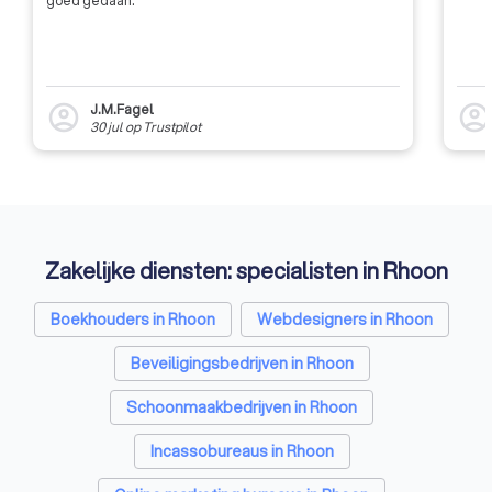
goed gedaan.
professionele dienstverlener die
kennis heeft van uiteenlopende
zaken op financieel gebied en
daarbuiten.
J.M.Fagel
account_circle
account_circl
30 jul
op
Trustpilot
Zakelijke diensten: specialisten in Rhoon
Boekhouders in Rhoon
Webdesigners in Rhoon
Beveiligingsbedrijven in Rhoon
Schoonmaakbedrijven in Rhoon
Incassobureaus in Rhoon