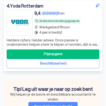
4
.
Yoda Rotterdam
9,4
(36)
Gratis kennismakingsgesprek
local_offer
Werkgebied Rhoon
place
4 jaar in bedrijf
timelapse
Heldere cijfers. Helder advies. Onze passie is
ondernemers helpen sterk te blijven of worden, dát is wat
ons drijft. Niet iedereen houdt van boekhouden, maar wij
wel. We worden er blij van als alles klopt. Toch is dat geen
Prijsopgave
doel op zich, maar het begin. Want met cijfers die volledig
en actueel zijn,
Beschikbaarheid
Tip! Leg uit waar je naar op zoek bent
Wij helpen je de beste en beschikbare accountants te
vinden.