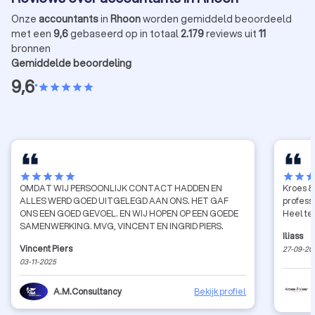
Onze
accountants
in
Rhoon
worden gemiddeld beoordeeld
met een
9,6
gebaseerd op in totaal
2.179
reviews uit
11
bronnen
Gemiddelde beoordeling
9,6
•
star
star
star
star
star
star
star
star
star
star
star
star
sta
OMDAT WIJ PERSOONLIJK CONTACT HADDEN EN
Kroes & 
ALLES WERD GOED UITGELEGD AAN ONS. HET GAF
profess
ONS EEN GOED GEVOEL. EN WIJ HOPEN OP EEN GOEDE
Heel te
SAMENWERKING. MVG, VINCENT EN INGRID PIERS.
Iliass
Vincent Piers
27-09-20
03-11-2025
A.M.Consultancy
Bekijk profiel