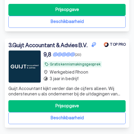
advies, contractbeheer, data-dashboarding en meer.
Prijsopgave
Beschikbaarheid
3
.
Guijt Accountant & Advies B.V.
TOP PRO
9,8
(20)
Gratis kennismakingsgesprek
local_offer
Werkgebied Rhoon
place
3 jaar in bedrijf
timelapse
Guijt Accountant kijkt verder dan de cijfers alleen. Wij
ondersteunen u als ondernemer bij de uitdagingen van
vandaag en morgen. Samen helpen we u en de
onderneming vooruit!
Prijsopgave
Beschikbaarheid