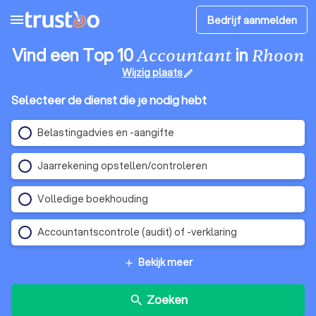
menu
Bedrijf aanmelden
Vind een Top 10
in
Accountant
Rhoon
Wijzig plaats
edit
Selecteer de dienst die je nodig hebt
Belastingadvies en -aangifte
Jaarrekening opstellen/controleren
Volledige boekhouding
Accountantscontrole (audit) of -verklaring
Bekijk meer
add
Zoeken
search