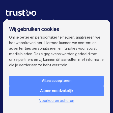
Accountants in Vlaardingen
Accountants in Ridderkerk
De beste accountants voor jou
Wij gebruiken cookies
Accountants in Amsterdam
info@trustoo.nl
Om je beter en persoonlijker te helpen, analyseren we
Accountants in Den Haag
Accountants in Utrecht
het websiteverkeer. Hiermee kunnen we content en
advertenties personaliseren en functies voor social
Accountants in Eindhoven
Accountants in Tilburg
media bieden. Deze gegevens worden gedeeld met
onze partners en zij kunnen dit aanvullen met informatie
Accountants in Groningen
Accountants in Almere
keyboard_arrow_down
VOOR PARTICULIEREN
die je eerder aan ze hebt verstrekt.
Accountants in Breda
Accountants in Nijmegen
keyboard_arrow_down
VOOR BEDRIJVEN
Accountants in Enschede
Accountants in Haarlem
Alles accepteren
keyboard_arrow_down
OVER TRUSTOO
Accountants in Arnhem
Alleen noodzakelijk
LAND
Nederland
Accountants in Amersfoort
Voorkeuren beheren
België
Duitsland
Accountants in Apeldoorn