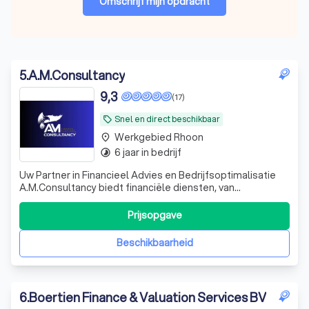
Omschrijf mijn opdracht
5
.
A.M.Consultancy
9,3
(17)
Snel en direct beschikbaar
local_offer
Werkgebied Rhoon
place
6 jaar in bedrijf
timelapse
Uw Partner in Financieel Advies en Bedrijfsoptimalisatie
A.M.Consultancy biedt financiële diensten, van
boekhouding tot belastingoptimalisatie, met expertise in
financiële processen en ondersteiuning.
Prijsopgave
Beschikbaarheid
6
.
Boertien Finance & Valuation Services BV