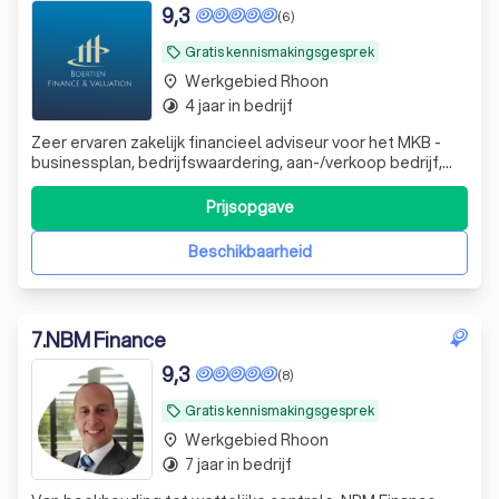
9,3
(6)
Gratis kennismakingsgesprek
local_offer
Werkgebied Rhoon
place
4 jaar in bedrijf
timelapse
Zeer ervaren zakelijk financieel adviseur voor het MKB -
businessplan, bedrijfswaardering, aan-/verkoop bedrijf,
werknemersparticipaties, financieel zwaar weer en whoa
trajecten. DGA advisering
Prijsopgave
Beschikbaarheid
7
.
NBM Finance
9,3
(8)
Gratis kennismakingsgesprek
local_offer
Werkgebied Rhoon
place
7 jaar in bedrijf
timelapse