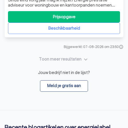
Sinds eind vorig jaar mag ik mijzelf Energie prestatie
adviseur voor woningbouw en kantoorpanden noemen.
Wilt u graag een energielabel label hebben, neem dan
vooral contact met mij op.
Prijsopgave
Beschikbaarheid
Bijgewerkt: 07-08-2026 om 23:50
info
keyboard_arrow_down
Toon meer resultaten
Jouw bedrijf niet in de lijst?
Meld je gratis aan
Recente blogartikelen over energielabel