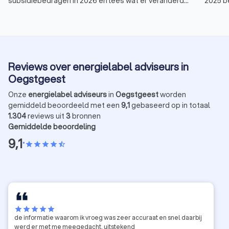
subsidiebedragen in 2026 en lees wat er veranderd
2025 be
is aan de voorwaarden van de ISDE-regeling.
subsid
zoals 
Deze v
Invest
energie
Reviews over energielabel adviseurs in
overzic
Oegstgeest
Onze
energielabel adviseurs
in
Oegstgeest
worden
gemiddeld beoordeeld met een
9,1
gebaseerd op in totaal
1.304
reviews uit
3
bronnen
Gemiddelde beoordeling
9,1
•
star
star
star
star
star_half
star
star
star
star
star
de informatie waarom ik vroeg was zeer accuraat en snel daarbij
werd er met me meegedacht, uitstekend