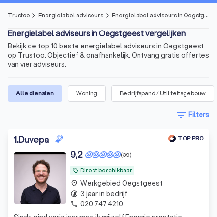
Trustoo
Energielabel adviseurs
Energielabel adviseurs in Oegstgeest
arrow_forward_ios
arrow_forward_ios
Energielabel adviseurs in Oegstgeest vergelijken
Bekijk de top 10 beste energielabel adviseurs in Oegstgeest
op Trustoo. Objectief & onafhankelijk. Ontvang gratis offertes
van vier adviseurs.
Alle diensten
Woning
Bedrijfspand / Utiliteitsgebouw
filter_list
Filters
1
.
Duvepa
TOP PRO
9,2
(39)
Direct beschikbaar
local_offer
Werkgebied Oegstgeest
place
3 jaar in bedrijf
timelapse
020 747 4210
phone