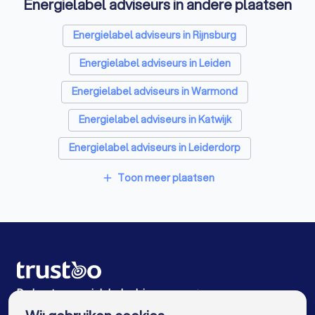
Energielabel adviseurs in andere plaatsen
Thuisbatterij installateurs in Oegstgeest
Energielabel adviseurs in Rijnsburg
Energielabel adviseurs in Leiden
Energielabel adviseurs in Warmond
Energielabel adviseurs in Katwijk
Energielabel adviseurs in Leiderdorp
Energielabel adviseurs in Voorhout
Toon meer plaatsen
add
Energielabel adviseurs in Voorschoten
Energielabel adviseurs in Noordwijk (ZH)
Energielabel adviseurs in Wassenaar
Energielabel adviseurs in Lisse
De beste energielabel adviseurs voor jou