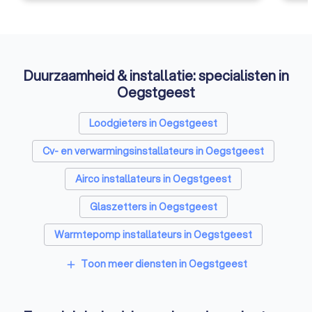
Duurzaamheid & installatie: specialisten in
Oegstgeest
Loodgieters in Oegstgeest
Cv- en verwarmingsinstallateurs in Oegstgeest
Airco installateurs in Oegstgeest
Glaszetters in Oegstgeest
Warmtepomp installateurs in Oegstgeest
Kozijnen specialisten in Oegstgeest
Toon meer diensten in Oegstgeest
add
Zonnepanelen-installateurs in Oegstgeest