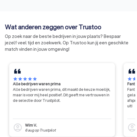
Wat anderen zeggen over Trustoo
Op zoek naar de beste bedrijven in jouw plaats? Bespaar
jezelf veel tijd en zoekwerk. Op Trustoo kun jij een geschikte
match vinden in jouw omgeving!
star
star
star
star
star
star
sta
Alle bedrijven waren prima
Fanta
Alle bedrijven waren prima, dit maakt de keuze moeilijk,
Fanta
maar is voor mij heel positief. Dit geeft me vertrouwen in
gelat
de selectie door Trustpilot.
afspr
uit!
Wim V.
account_circle
account_circl
6 aug
op
Trustpilot