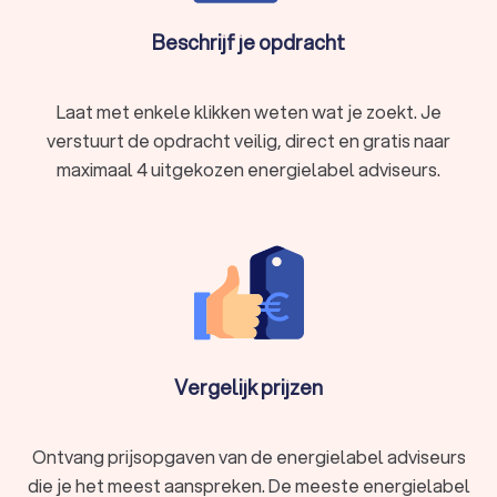
Trustoo maakt het eenvoudig om energielabel adviseurs in
Beschrijf je opdracht
Oegstgeest te vergelijken en de beste aanbiedingen te
vinden. Je kunt eenvoudig offertes aanvragen bij
verschillende adviseurs in Oegstgeest en de prijzen, ervaring
Laat met enkele klikken weten wat je zoekt. Je
en beoordelingen vergelijken. Zo ben je verzekerd van een
gecertificeerde energielabel adviseur in Oegstgeest die je
verstuurt de opdracht veilig, direct en gratis naar
kan helpen bij het verkrijgen van het energielabel voor je
maximaal 4 uitgekozen energielabel adviseurs.
woning.
Vergelijk prijzen
Ontvang prijsopgaven van de energielabel adviseurs
die je het meest aanspreken. De meeste energielabel