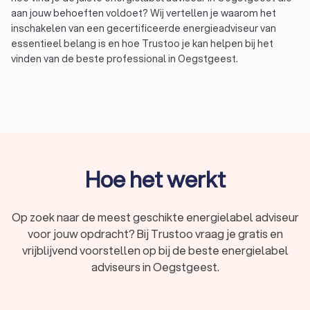
aan jouw behoeften voldoet? Wij vertellen je waarom het
inschakelen van een gecertificeerde energieadviseur van
essentieel belang is en hoe Trustoo je kan helpen bij het
vinden van de beste professional in Oegstgeest.
Waarom een gecertificeerde energielabel
adviseur inschakelen?
Een energielabel is een belangrijk document bij de verkoop of
verhuur van je woning. Het laat potentiële kopers of huurders
Hoe het werkt
zien hoe energiezuinig je woning is. Het verkrijgen van een
energielabel vereist echter expertise en kennis van
energieprestaties en -efficiëntie. Daarom is het inschakelen
Op zoek naar de meest geschikte energielabel adviseur
van een gecertificeerde energielabel adviseur van essentieel
voor jouw opdracht? Bij Trustoo vraag je gratis en
belang. Via Trustoo kun je eenvoudig vier offertes van
gecertificeerde energielabel adviseurs in Oegstgeest
vrijblijvend voorstellen op bij de beste energielabel
vergelijken. Zo vind je de beste professional in Oegstgeest
adviseurs in Oegstgeest.
die aansluit bij jouw behoeften.