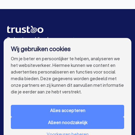
Weddingplanners in Leiden
Weddingplanners in De Zilk
Weddingplanners in Leiderdorp
Weddingplanners in Voorschoten
De beste weddingplanners voor jou
Wij gebruiken cookies
Weddingplanners in Amsterdam
info@trustoo.nl
Om je beter en persoonlijker te helpen, analyseren we
Weddingplanners in Rotterdam
het websiteverkeer. Hiermee kunnen we content en
advertenties personaliseren en functies voor social
Weddingplanners in Den Haag
media bieden. Deze gegevens worden gedeeld met
onze partners en zij kunnen dit aanvullen met informatie
Weddingplanners in Utrecht
keyboard_arrow_down
VOOR PARTICULIEREN
die je eerder aan ze hebt verstrekt.
Weddingplanners in Eindhoven
keyboard_arrow_down
VOOR BEDRIJVEN
Weddingplanners in Tilburg
Alles accepteren
keyboard_arrow_down
OVER TRUSTOO
Weddingplanners in Groningen
Alleen noodzakelijk
LAND
Nederland
Weddingplanners in Almere
Voorkeuren beheren