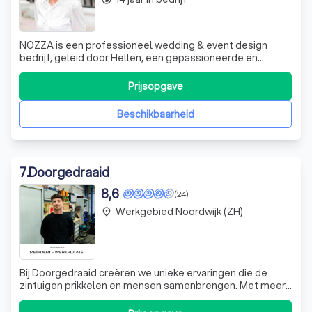
NOZZA is een professioneel wedding & event design
bedrijf, geleid door Hellen, een gepassioneerde en
ervaren wedding planner en stylist. Met een persoonlijke
aanpak en een scherp oog voor detail, zorgt NOZZA
Prijsopgave
ervoor dat elke bruiloft of evenement een unieke en
onvergetelijke ervaring wordt. Of het nu
Beschikbaarheid
7
.
Doorgedraaid
8,6
(24)
Werkgebied Noordwijk (ZH)
place
Bij Doorgedraaid creëren we unieke ervaringen die de
zintuigen prikkelen en mensen samenbrengen. Met meer
dan tien jaar ervaring in de evenementen- en
decorbouwsector, onderscheiden we ons door onze