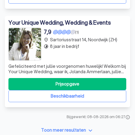
Your Unique Wedding, Wedding & Events
7,9
(1)
Sartoriusstraat 14, Noordwijk (ZH)
place
8 jaar in bedrijf
timelapse
Gefeliciteerd met jullie voorgenomen huwelijk! Welkom bij
Your Unique Wedding, waar ik, Jolanda Ammerlaan, jullie
persoonlijke weddingplanner ben. Het organiseren van
een bruiloft kan een hele uitdaging zijn. Welke afspraken
Prijsopgave
maak je met leveranciers? Wat zijn de mogelijkheden?
Kies je een thema? Ik
Beschikbaarheid
Bijgewerkt: 08-08-2026 om 06:27
info
keyboard_arrow_down
Toon meer resultaten