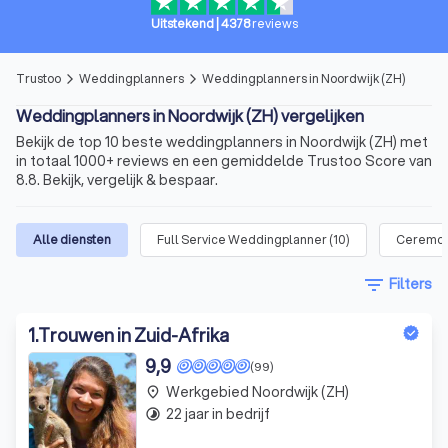
Uitstekend
|
4378
reviews
Trustoo
Weddingplanners
Weddingplanners in Noordwijk (ZH)
arrow_forward_ios
arrow_forward_ios
Weddingplanners in Noordwijk (ZH) vergelijken
Bekijk de top 10 beste weddingplanners in Noordwijk (ZH) met
in totaal 1000+ reviews en een gemiddelde Trustoo Score van
8.8. Bekijk, vergelijk & bespaar.
Alle diensten
Full Service Weddingplanner
(
10
)
Ceremon
filter_list
Filters
1
.
Trouwen in Zuid-Afrika
9,9
(99)
Werkgebied Noordwijk (ZH)
place
22 jaar in bedrijf
timelapse