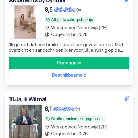
9
.
Moments by Cynthia
8,5
(5)
Altijd de scherpste prijs
local_offer
Werkgebied Noordwijk (ZH)
place
Opgericht in 2025
timelapse
“Ik geloof dat een bruiloft draait om gevoel en rust. Met
overzicht en aandacht ben ik er voor jullie, rustig op de
achtergrond en altijd dichtbij.”
Prijsopgave
Beschikbaarheid
10
.
Ja, ik Wilma!
8,1
(2)
Gratis kennismakingsgesprek
local_offer
Werkgebied Noordwijk (ZH)
place
Opgericht in 2026
timelapse