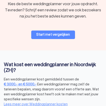
Kies de beste weddingplanner voor jouw opdracht.
Tevreden? Schrijf een review zodat we ook bezoekers
Persoonlijke Kennismaking
na jou het beste advies kunnen geven.
Een klik hebben met je weddingplanner is erg belangrijjk. Plan
een persoonlijke kennismaking om te zien of jullie visies op
één lijn liggen. Een goede weddingplanner luistert naar jouw
wensen en voegt daar zijn of haar expertise aan toe.
Start met vergelijken
Weddingplanning op maat
Of je nu droomt van een intieme ceremonie op het strand, een
luxueuze bruiloft in een kasteel, of een traditionele viering in
Wat kost een weddingplanner in Noordwijk
een schilderachtig dorp, onze weddingplanners hebben de
(ZH)?
expertise om jouw visie werkelijkheid te laten worden. Ze
werken nauw met je samen om elk detail te perfectioneren,
Een weddingplanner kost gemiddeld tussen de
van de bloemendecoratie tot de muziekselectie van de DJ. Bij
€
3000
,-
en
€
5000
,-
Een weddingplanner mag zelf de
Trustoo vergelijk je naast weddingplanners in Noordwijk (ZH)
tarieven bepalen, vraag daarom vooraf een offerte aan. Wat
ook de volgende diensten:
een weddingplanner kost heeft ook te maken met wat jouw
specifieke wensen zijn.
Lees meer over Weddingplanner kosten