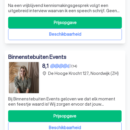
Na een vrijblijvend kennismakingsgesprek volgt een
uitgebreid interview waarvan ik een speech schrijf. Geen
standaardpraatje, maar een verhaal dat jullie verbindt,
ontroert en laat lachen!
Prijsopgave
Beschikbaarheid
Binnenstebuiten Events
8,1
(14)
De Hooge Krocht 127, Noordwijk (ZH)
place
Bij Binnenstebuiten Events geloven we dat elk moment
een feestje waard is! Wij zorgen ervoor dat jouw
evenement, of het nu een bruiloft, verjaardagsfeest of
een feestelijk diner is, prachtig aangekleed wordt, geheel
Prijsopgave
naar jouw smaak. Met een passie voor perfectie en oog
voor detail, maken we jouw dro
Beschikbaarheid