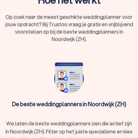
Op zoek naar de meest geschikte weddingplanner voor
Deskundig advies
jouw opdracht? Bij Trustoo vraag je gratis en vrijblijvend
Een weddingplanner is als een ervaren gids die je door het
hele proces leidt. Of het nu gaat om het kiezen van de
voorstellen op bij de beste weddingplanners in
perfecte locatie, het vinden van de beste cateraar, of het
Noordwijk (ZH).
regelen van entertainment zoals een professionele DJ, jouw
weddingplanner staat klaar met deskundig advies.
Stressverlichting
Het plannen van een bruiloft kan overweldigend zijn, met
eindeloze details om te overwegen. Een weddingplanner
neemt deze last van je schouders, zodat jij je kunt
concentreren op het genieten van de aanloop naar je grote
De beste weddingplanners in Noordwijk (ZH)
dag.
We laten de beste weddingplanners zien die actief zijn
Budgetbeheer
in Noordwijk (ZH). Filter op het juiste specialisme en kies
Een goede weddingplanner begrijpt het belang van