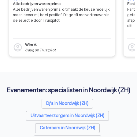
Alle bedrijven waren prima
Fanta
Alle bedrijven waren prima, dit maakt de keuze moeilijk,
Fanta
maar is voor mij heel positief. Dit geeft me vertrouwen in
gelat
de selectie door Trustpilot.
afspr
uit!
Wim V.
account_circle
account_circl
6 aug
op
Trustpilot
Evenementen: specialisten in Noordwijk (ZH)
Dj's in Noordwijk (ZH)
Uitvaartverzorgers in Noordwijk (ZH)
Cateraars in Noordwijk (ZH)