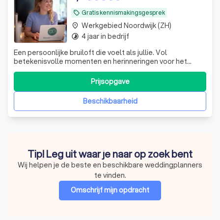
Gratis kennismakingsgesprek
local_offer
Werkgebied Noordwijk (ZH)
place
4 jaar in bedrijf
timelapse
Een persoonlijke bruiloft die voelt als jullie. Vol
betekenisvolle momenten en herinneringen voor het
leven. Met aandacht, rust en plezier in de voorbereiding.
Prijsopgave
Beschikbaarheid
Tip! Leg uit waar je naar op zoek bent
Wij helpen je de beste en beschikbare weddingplanners
te vinden.
Omschrijf mijn opdracht