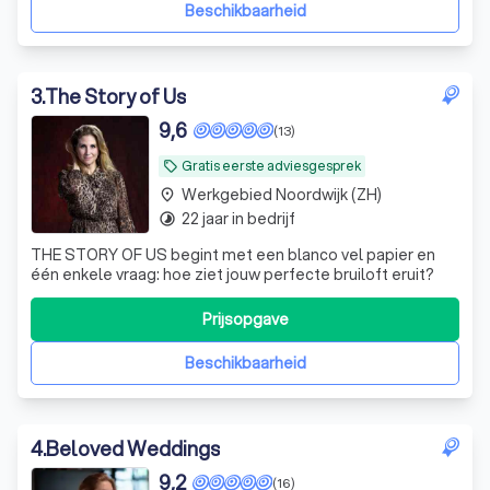
Beschikbaarheid
3
.
The Story of Us
9,6
(13)
Gratis eerste adviesgesprek
local_offer
Werkgebied Noordwijk (ZH)
place
22 jaar in bedrijf
timelapse
THE STORY OF US begint met een blanco vel papier en
één enkele vraag: hoe ziet jouw perfecte bruiloft eruit?
Prijsopgave
Beschikbaarheid
4
.
Beloved Weddings
9,2
(16)