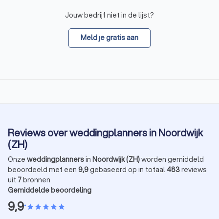
Jouw bedrijf niet in de lijst?
Meld je gratis aan
Reviews over weddingplanners in Noordwijk
(ZH)
Onze
weddingplanners
in
Noordwijk (ZH)
worden gemiddeld
beoordeeld met een
9,9
gebaseerd op in totaal
483
reviews
uit
7
bronnen
Gemiddelde beoordeling
9,9
•
star
star
star
star
star