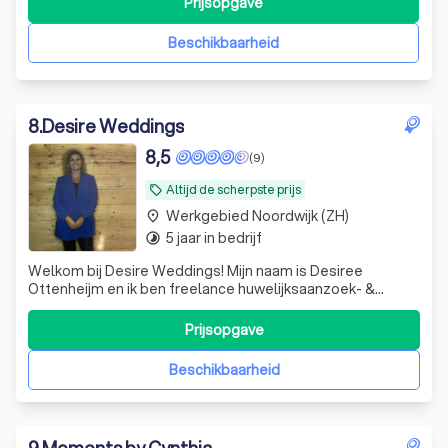
Prijsopgave
innovatieve aanpak en technische expertise. Ons hechte
team van ontwerpers, decorbouwers en technici
Beschikbaarheid
8
.
Desire Weddings
8,5
(9)
Altijd de scherpste prijs
local_offer
Werkgebied Noordwijk (ZH)
place
5 jaar in bedrijf
timelapse
Welkom bij Desire Weddings! Mijn naam is Desiree
Ottenheijm en ik ben freelance huwelijksaanzoek- &
weddingplanner. Hebben jullie plannen om te gaan
trouwen? Dan zijn jullie bij mij aan het juiste adres. Laten
Prijsopgave
we samen jullie liefde vieren! Ben jij van plan om je partner
een aanzoek te doen? Ik hel
Beschikbaarheid