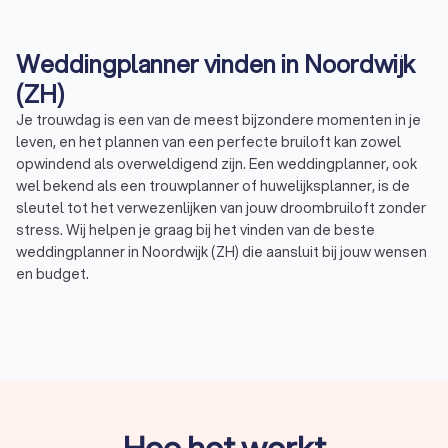
vijf sterren waard!
Weddingplanner vinden in Noordwijk
(ZH)
Je trouwdag is een van de meest bijzondere momenten in je
leven, en het plannen van een perfecte bruiloft kan zowel
opwindend als overweldigend zijn. Een weddingplanner, ook
wel bekend als een trouwplanner of huwelijksplanner, is de
sleutel tot het verwezenlijken van jouw droombruiloft zonder
stress. Wij helpen je graag bij het vinden van de beste
weddingplanner in Noordwijk (ZH) die aansluit bij jouw wensen
en budget.
De voordelen van een weddingplanner
Het inhuren van een weddingplanner biedt veel voordelen.
Weddingplanners beschikken over de connecties en
expertise om elke fase van jouw bruiloft vlekkeloos te laten
verlopen. Hier zijn enkele voordelen die je kunt verwachten:
Hoe het werkt