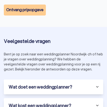
Trouwfotograaf
Een beeld zegt meer dan duizend woorden, en op jouw
Ontvang prijsopgave
trouwdag wil je elk bijzonder moment vastleggen. Vertrouw
op onze deskundige
trouwfotografen
om de emoties,
glimlachen en liefde op een prachtige manier vast te leggen.
Cateraar
Veelgestelde vragen
Catering is een essentieel onderdeel van elke bruiloft.
Schakel een professionele
cateraar
in die de meest heerlijke
Bent je op zoek naar een weddingplanner Noordwijk-zh of heb
gerechten serveert, passend bij jouw smaak en stijl.
je vragen over weddingplanning? We hebben de
veelgestelde vragen over weddingplanning voor je op een rij
gezet. Bekijk hieronder de antwoorden op deze vragen.
Dj en Entertainment
Breng de dansvloer tot leven met een ervaren
dj
die de juiste
sfeer creëert. De juiste dj zorgt ervoor dat de dag voor zowel
Wat doet een weddingplanner?
het bruidspaar als de gasten onvergetelijk wordt.
Videograaf
Wat kost een weddingplanner?