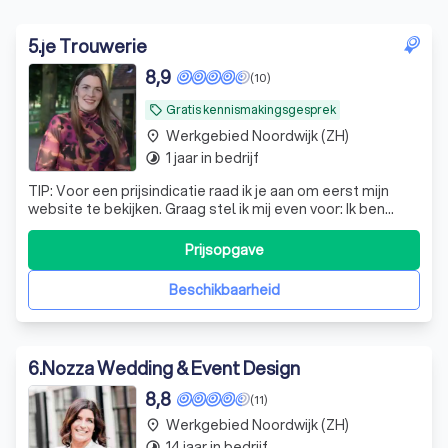
5
.
je Trouwerie
8,9
(10)
Gratis kennismakingsgesprek
local_offer
Werkgebied Noordwijk (ZH)
place
1 jaar in bedrijf
timelapse
TIP: Voor een prijsindicatie raad ik je aan om eerst mijn
website te bekijken. Graag stel ik mij even voor: Ik ben
Rianne, het gezicht achter Je Trouwerie. Een christelijke
weddingplanner met oog voor detail en hart voor mensen.
Prijsopgave
Met een achtergrond in maatschappelijk werk en ervaring
als weddingpla
Beschikbaarheid
6
.
Nozza Wedding & Event Design
8,8
(11)
Werkgebied Noordwijk (ZH)
place
14 jaar in bedrijf
timelapse