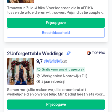
Trouwen in Zuid-Afrika! Voor iedereen die in AFRIKA
tussen de wilde dieren wil trouwen. Prijsindicatie couple-
only € 8.000 en met 8 gasten € 18.000 (excl vliegtickets,
huurauto, overige accommodaties)
Prijsopgave
Beschikbaarheid
2
.
Unforgettable Weddings
TOP PRO
9,7
(27)
Gratis kennismakingsgesprek
local_offer
Werkgebied Noordwijk (ZH)
place
2 jaar in bedrijf
timelapse
Samen met jullie maken we jullie droombruiloft
werkelijkheid en onvergetelijk. Mijn bedrijf heet niets voor
niets Unforgettable Weddings. Klein en intiem of groots
en over de top? Alles is mogelijk!
Prijsopgave