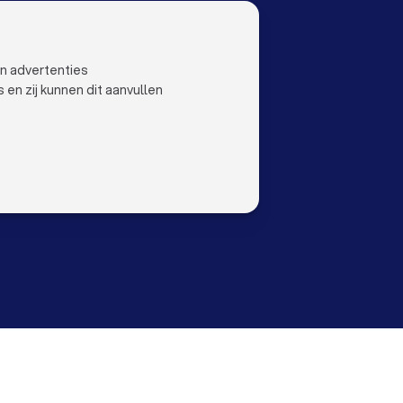
OO
LAND
Nederland
ustoo
België
en advertenties
Duitsland
n zij kunnen dit aanvullen
Spanje
orwaarden