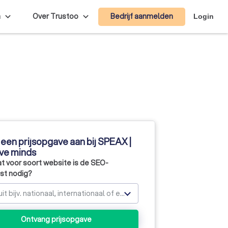
Bedrijf aanmelden
n
Over Trustoo
Login
een prijsopgave aan bij SPEAX |
ive minds
t voor soort website is de SEO-
ist nodig?
Kies uit bijv. nationaal, internationaal of e-commerce
Ontvang prijsopgave