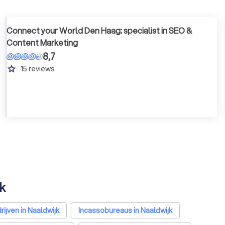
Connect your World Den Haag: specialist in SEO &
Content Marketing
8,7
grade
15
reviews
jk
jven in Naaldwijk
Incassobureaus in Naaldwijk