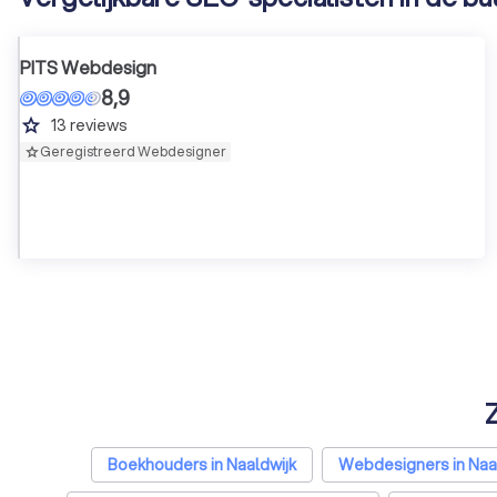
PITS Webdesign
8,9
grade
13
reviews
Geregistreerd Webdesigner
Z
Boekhouders in Naaldwijk
Webdesigners in Naa