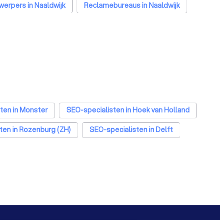
werpers in Naaldwijk
Reclamebureaus in Naaldwijk
ten in Monster
SEO-specialisten in Hoek van Holland
ten in Rozenburg (ZH)
SEO-specialisten in Delft
listen in Utrecht
SEO-specialisten in Eindhoven
sten in Breda
SEO-specialisten in Nijmegen
n in Amersfoort
SEO-specialisten in Apeldoorn
en in Dordrecht
SEO-specialisten in Zoetermeer