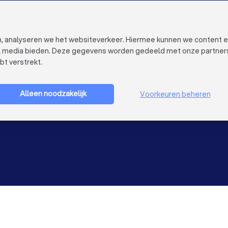
VOOR BEDRIJVEN
OVER TRUST
Bedrijfsprofiel verwijderen
Over Trustoo
Trustoo Top Pro
Werken bij Tr
en, analyseren we het websiteverkeer. Hiermee kunnen we content 
Ervaringen
Contact
al media bieden. Deze gegevens worden gedeeld met onze partners e
Blog
Pers
bt verstrekt.
Privacy
Bedrijf aanmelden
Cookies
Gebruikersvo
Alleen noodzakelijk
Voorkeuren beheren
Sitemap