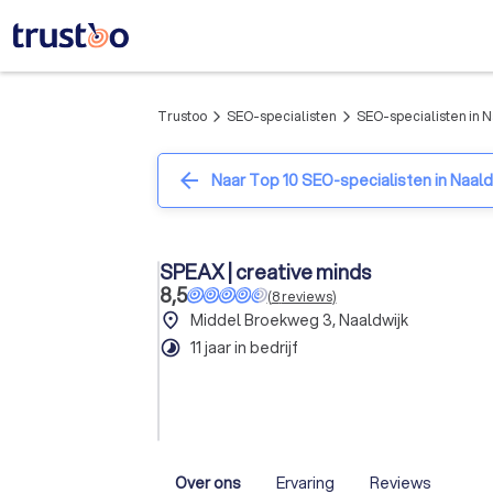
Trustoo
SEO-specialisten
SEO-specialisten in N
arrow_forward_ios
arrow_forward_ios
arrow_back
Naar Top 10 SEO-specialisten in Naald
SPEAX | creative minds
8,5
(
8
reviews
)
place
Middel Broekweg 3, Naaldwijk
timelapse
11 jaar in bedrijf
Over ons
Ervaring
Reviews