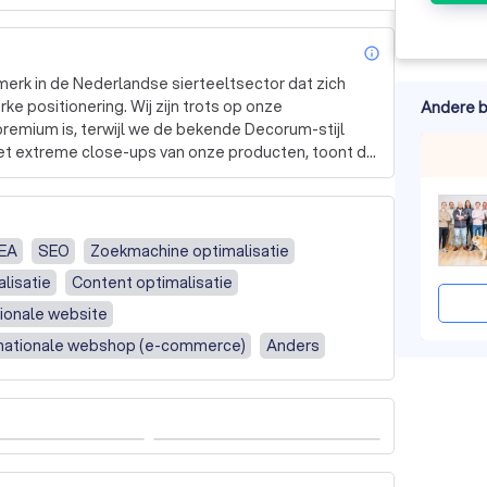
info_outl
rk in de Nederlandse sierteeltsector dat zich 
ke positionering. Wij zijn trots op onze 
Andere b
premium is, terwijl we de bekende Decorum-stijl 
t extreme close-ups van onze producten, toont de 
er van emotie en sensualiteit. 

cepten. We weten dat alleen mooi niet goed genoeg 
en stevige strategie, die vervolgens visueel wordt 
EA
SEO
Zoekmachine optimalisatie
e zijn trots op onze concepten en presenteren ze 
lisatie
Content optimalisatie
tionale website
ting. We begrijpen dat uw doelgroep online is en we 
rnationale webshop (e-commerce)
Anders
gie te ontwikkelen. Of u nu uw zichtbaarheid wilt 
r leads wilt binnenhalen, met onze hulp worden uw 
ken meer zijn dan een logo. Ze hebben een 
 te maken en alle aspecten van uw merk 