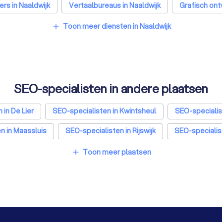
ers in Naaldwijk
Vertaalbureaus in Naaldwijk
Grafisch ont
Accountants in Naaldwijk
Toon meer diensten in Naaldwijk
add
SEO-specialisten in andere plaatsen
 in De Lier
SEO-specialisten in Kwintsheul
SEO-specialis
n in Maassluis
SEO-specialisten in Rijswijk
SEO-specialis
n in Rotterdam
SEO-specialisten in Den Haag
SEO-specia
Toon meer plaatsen
add
n in Groningen
SEO-specialisten in Almere
SEO-speciali
 in Haarlem
SEO-specialisten in Arnhem
SEO-specialiste
in Maastricht
SEO-specialisten in Leiden
SEO-specialist