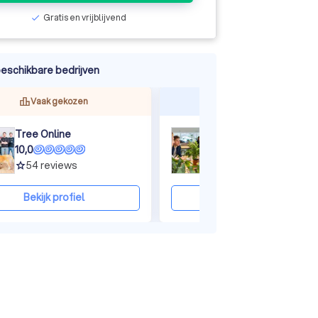
Gratis en vrijblijvend
check
ine
eschikbare bedrijven
Vaak gekozen
Reageert snel
Tree Online
Rocket Marketing
10,0
10,0
54
reviews
40
reviews
grade
grade
Bekijk profiel
Bekijk profiel