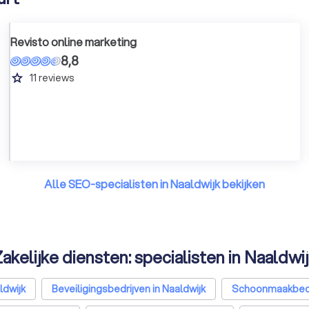
Revisto online marketing
8,8
grade
11
reviews
Alle SEO-specialisten in Naaldwijk bekijken
akelijke diensten: specialisten in Naaldwi
ldwijk
Beveiligingsbedrijven in Naaldwijk
Schoonmaakbedri