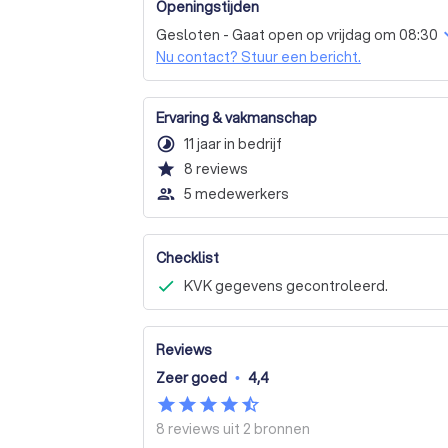
onderscheidend, relevant en geloofwaardig 
Openingstijden
Gesloten - Gaat open op vrijdag om 08:30
Wilt u meer weten over hoe wij u kunnen hel
Nu contact? Stuur een bericht.
gratis offerte aan.
Ervaring & vakmanschap
timelapse
11 jaar in bedrijf
star
8
reviews
people_outline
5 medewerkers
Checklist
KVK gegevens gecontroleerd.
Reviews
Zeer goed
•
4,4
8 reviews uit
2 bronnen