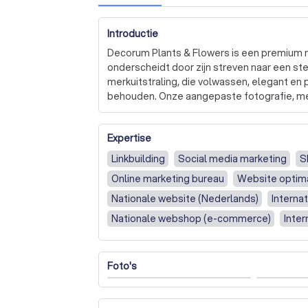
Introductie
Decorum Plants & Flowers is een premium me
onderscheidt door zijn streven naar een ster
merkuitstraling, die volwassen, elegant en 
behouden. Onze aangepaste fotografie, me
schoonheid van de natuur en creëert een sfe
Expertise
Bij SPEAX geloven we in de kracht van con
is. Daarom rust elk van onze concepten op e
Linkbuilding
Social media marketing
S
vertaald in een uniek en helder ontwerp. W
Online marketing bureau
Website optima
graag aan u. 

Nationale website (Nederlands)
Interna
We zijn ook gespecialiseerd in online marke
Nationale webshop (e-commerce)
Inte
helpen u graag om uw online marketingstrate
vergroten, uw imago wilt versterken of mee
marketingdoelen haalbaar. 

Foto's
Bij SPEAX geloven we dat aansprekende mer
verhaal. Wij helpen u om uw verhaal visueel