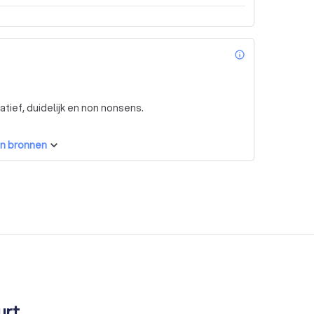
info_outl
tief, duidelijk en non nonsens.
n bronnen
urt