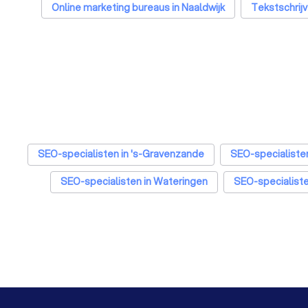
Online marketing bureaus in Naaldwijk
Tekstschrijv
SEO-specialisten in 's-Gravenzande
SEO-specialisten
SEO-specialisten in Wateringen
SEO-specialiste
SEO-specialisten in Amsterdam
SEO-specialiste
SEO-specialisten in Tilburg
SEO-specialiste
SEO-specialisten in Enschede
SEO-specialisten
SEO-specialisten in Den Bosch
SEO-specialisten 