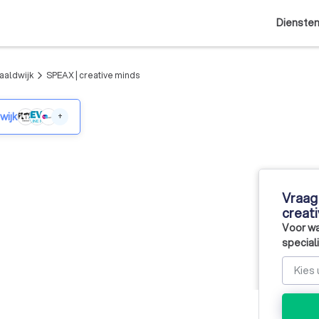
Dienste
aaldwijk
SPEAX | creative minds
arrow_forward_ios
wijk
+
Vraag 
creat
Voor wa
special