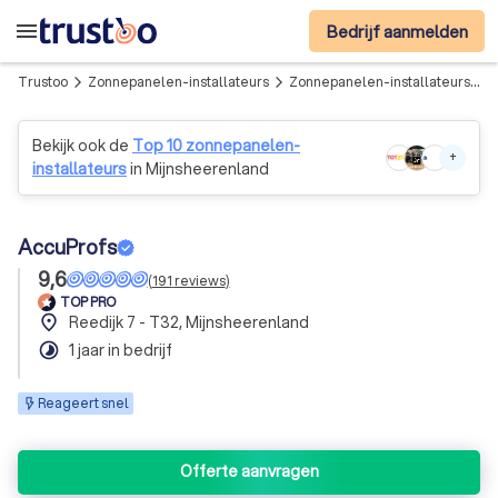
menu
Bedrijf aanmelden
Trustoo
Zonnepanelen-installateurs
Zonnepanelen-installateurs in Mijnsheerenland
arrow_forward_ios
arrow_forward_ios
Bekijk ook de
Top 10 zonnepanelen-
+
installateurs
in Mijnsheerenland
AccuProfs
9,6
(
191
reviews
)
TOP PRO
place
Reedijk 7 - T32, Mijnsheerenland
timelapse
1 jaar in bedrijf
Reageert snel
Offerte aanvragen