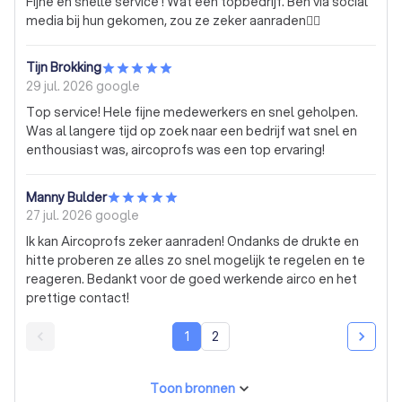
Fijne en snelle service ! Wat een topbedrijf. Ben via social
geen langere ladder, terwijl vooraf bekend was dat de
media bij hun gekomen, zou ze zeker aanraden👍🏻
buitenunit op de dakkapel geplaatst zou worden. Binnen
15 minuten was de monteur alweer vertrokken, zonder iets
te hebben gedaan. Mijn vrije dag was daardoor voor niets.
Tijn Brokking
Daarna kreeg ik een aangepaste offerte waar ik niet mee
29 jul. 2026
google
akkoord ging, met opnieuw een wachttijd van vier weken
Top service! Hele fijne medewerkers en snel geholpen.
voor een nieuwe installatieafspraak. Ik vind dit geen
Was al langere tijd op zoek naar een bedrijf wat snel en
professionele werkwijze. De werkvoorbereider heeft zijn
enthousiast was, aircoprofs was een top ervaring!
werk naar mijn mening niet goed uitgevoerd. Er zijn slechts
een paar foto’s gemaakt en de situatie is blijkbaar
onvoldoende beoordeeld. Daardoor is de installatiedag
Manny Bulder
volledig mislukt. Het vertrouwen in dit bedrijf ben ik kwijt.
27 jul. 2026
google
Ook het annuleren van de offerte en het verwijderen van
Ik kan Aircoprofs zeker aanraden! Ondanks de drukte en
de afspraak uit het systeem duurt onnodig lang. Al met al
hitte proberen ze alles zo snel mogelijk te regelen en te
een erg teleurstellende ervaring.
reageren. Bedankt voor de goed werkende airco en het
prettige contact!
1
2
Toon bronnen