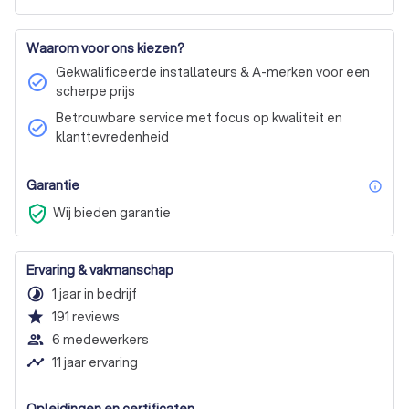
Waarom voor ons kiezen?
Gekwalificeerde installateurs & A-merken voor een
check_circle
scherpe prijs
Betrouwbare service met focus op kwaliteit en
check_circle
klanttevredenheid
Garantie
inf
verified_user
Wij bieden garantie
Ervaring & vakmanschap
timelapse
1 jaar in bedrijf
star
191
reviews
people_outline
6 medewerkers
timeline
11 jaar ervaring
Opleidingen en certificaten