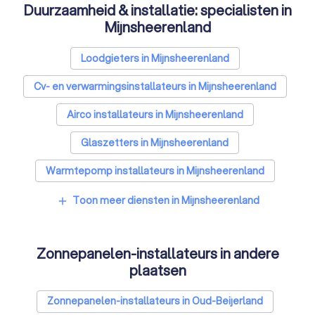
Duurzaamheid & installatie: specialisten in
Mijnsheerenland
Loodgieters in Mijnsheerenland
Cv- en verwarmingsinstallateurs in Mijnsheerenland
Airco installateurs in Mijnsheerenland
Glaszetters in Mijnsheerenland
Warmtepomp installateurs in Mijnsheerenland
Kozijnen specialisten in Mijnsheerenland
Toon meer diensten in Mijnsheerenland
add
Energielabel adviseurs in Mijnsheerenland
Zonnepanelen-installateurs in andere
Thuisbatterij installateurs in Mijnsheerenland
plaatsen
Zonnepanelen-installateurs in Oud-Beijerland