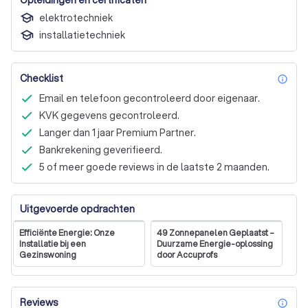
elektrotechniek
installatietechniek
Checklist
inf
Email en telefoon gecontroleerd door eigenaar.
KVK gegevens gecontroleerd.
Langer dan 1 jaar Premium Partner.
Bankrekening geverifieerd.
5 of meer goede reviews in de laatste 2 maanden.
Uitgevoerde opdrachten
Efficiënte Energie: Onze
49 Zonnepanelen Geplaatst –
Installatie bij een
Duurzame Energie-oplossing
Gezinswoning
door Accuprofs
Reviews
inf