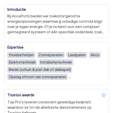
Introductie
Bij AccuProfs bieden we toekomstgerichte 
energieoplossingen waarmee jij volledige controle krijgt 
over je eigen energie. Of je nu kiest voor een compleet 
geïntegreerd systeem of één specifiek onderdeel, zoals 
een thuisbatterij, zonnepanelen of een laadpaal – wij 
leveren maatwerk dat past bij jouw situatie én ambities.

Expertise
Onze totaaloplossingen combineren batterijopslag, 
thuisbatterijen
Zonnepanelen
Laadpalen
Airco
zonne-energie en slimme laadtechnologie in één krachtig 
Elektrotechniek
Installatietechniek
energiesysteem. Dankzij ons geavanceerde 
energiebeheersysteem (EMS) wordt jouw 
Beide (schuin & plat dak of dakkapel)
energieverbruik geoptimaliseerd: je wekt duurzaam op, 
Opslag stroom van zonnepanelen
slaat efficiënt op en verbruikt op het juiste moment. Zo 
Opslag stroom van elektriciteitsnet
Woning
verlaag je je energiekosten, verhoog je je zelfconsumptie 
en word je minder afhankelijk van het net.

Bedrijfspand
Trustoo awards
inf
Heb je alleen interesse in een specifiek product? Ook dan 
Top Pro’s leveren consistent geweldige kwaliteit,
ben je bij AccuProfs aan het juiste adres. Of het nu gaat 
waardoor ze tot de allerbeste dienstverleners op
om de aanschaf van een losse thuisbatterij, een laadpaal 
Trustoo behoren.