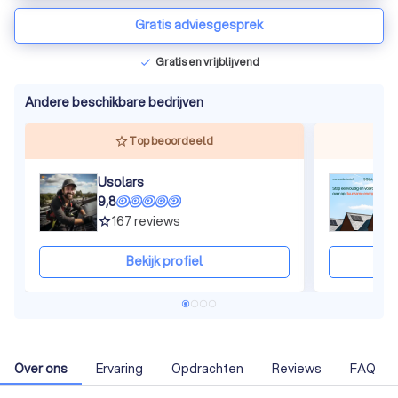
Gratis adviesgesprek
Gratis en vrijblijvend
check
Andere beschikbare bedrijven
Top beoordeeld
Usolars
S
9,8
9
167
reviews
grade
gra
Bekijk profiel
Over ons
Ervaring
Opdrachten
Reviews
FAQ