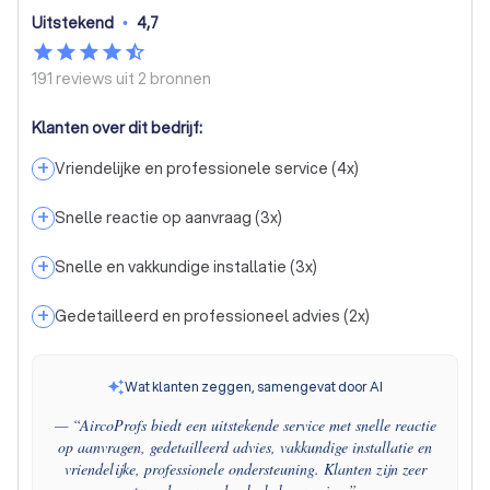
Uitstekend
•
4,7
191 reviews uit
2 bronnen
Klanten over dit bedrijf:
+
Vriendelijke en professionele service
(
4
x)
+
Snelle reactie op aanvraag
(
3
x)
+
Snelle en vakkundige installatie
(
3
x)
+
Gedetailleerd en professioneel advies
(
2
x)
Wat klanten zeggen, samengevat door AI
— “
AircoProfs biedt een uitstekende service met snelle reactie
op aanvragen, gedetailleerd advies, vakkundige installatie en
vriendelijke, professionele ondersteuning. Klanten zijn zeer