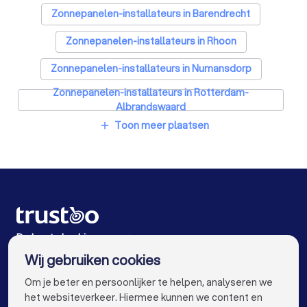
Zonnepanelen-installateurs in Barendrecht
Zonnepanelen-installateurs in Rhoon
Zonnepanelen-installateurs in Numansdorp
Zonnepanelen-installateurs in Rotterdam-
Albrandswaard
Toon meer plaatsen
add
Zonnepanelen-installateurs in Zwijndrecht
Zonnepanelen-installateurs in Hoogvliet Rotterdam
Zonnepanelen-installateurs in Ridderkerk
Zonnepanelen-installateurs in Hendrik-Ido-Ambacht
Zonnepanelen-installateurs in Spijkenisse
De beste bedrijven voor jou
Wij gebruiken cookies
Zonnepanelen-installateurs in Amsterdam
info@trustoo.nl
Om je beter en persoonlijker te helpen, analyseren we
Zonnepanelen-installateurs in Rotterdam
het websiteverkeer. Hiermee kunnen we content en