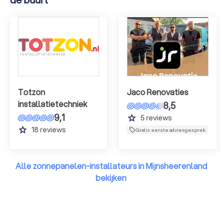
Totzon
Jaco Renovaties
installatietechniek
8,5
9,1
grade
5
reviews
grade
18
reviews
Gratis eerste adviesgesprek
Alle zonnepanelen-installateurs in Mijnsheerenland
bekijken