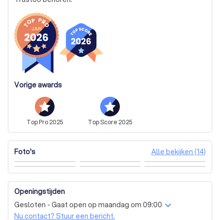
of zonnepanelen – wij adviseren je graag over de beste 
oplossing voor jouw woning of bedrijf.

Van advies en installatie tot monitoring en onderhoud: wij 
nemen het hele traject uit handen. Jij profiteert van 
duurzame energie, zonder gedoe.
Vorige awards
Top
Pro
2025
Top
Score
2025
Alle bekijken (14)
Foto's
Openingstijden
Gesloten - Gaat open op maandag om 09:00
Nu contact? Stuur een bericht.