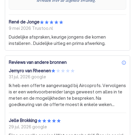
tevreden over de algehele ervaring.
”
René de Jonge
9 mei 2026
Trustoo.nl
Duidelijke afspraken, keurige jongens die komen
installeren . Duidelijke uitleg en prima afwerking.
Reviews van andere bronnen
inf
Jemyro van Rheenen
31 jul. 2026
google
Ik heb een offerte aangevraagd bij Aircoprofs. Vervolgens
is er een werkvoorbereider langs geweest om alles in te
meten en de mogelijkheden te bespreken. Na
goedkeuring van de offerte moest ik enkele weken
wachten op de installatie. Voor de installatiedag heb ik
speciaal een vrije dag opgenomen. Toen de monteur
Jelle Brokking
arriveerde, bleek hij de installatie echter niet te kunnen
29 jul. 2026
google
uitvoeren. Hij had niet de juiste materialen bij zich en ook