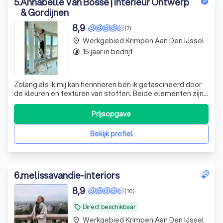
5
.
Annabelle Van Bosse | Interieur Ontwerp
& Gordijnen
8,9
(7)
Werkgebied Krimpen Aan Den IJssel
place
15 jaar in bedrijf
timelapse
Zolang als ik mij kan herinneren ben ik gefascineerd door
de kleuren en texturen van stoffen. Beide elementen zijn
heel sfeerbepalend voor een interieur. Het is geweldig
om hier mee te spelen en te zien dat een simpel gordijn
Prijsopgave
of een mooi kussen op de bank in de juiste kleuren, alles
om je heen in ba
Bekijk profiel
6
.
melissavandie-interiors
8,9
(10)
Direct beschikbaar
local_offer
Werkgebied Krimpen Aan Den IJssel
place