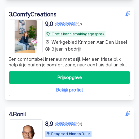
3
.
ComfyCreations
9,0
(7)
Gratis kennismakingsgesprek
local_offer
Werkgebied Krimpen Aan Den IJssel
place
3 jaar in bedrijf
timelapse
Een comfortabel interieur met stijl. Met een frisse blik
help ik je buiten je comfort zone, naar een huis dat uniek
en eigen is, zodat je kunt cocoonen en entertainen in stijl.
Prijsopgave
Bekijk profiel
4
.
Ronil
8,9
(3)
Reageert binnen 3 uur