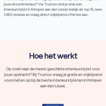
jouw droominterieur? Via Trustoo vind je snel een
interieurstylist in Krimpen aan den IJssel: bekijk de top 10, lees
1,463 reviews en vraag direct vrijblijvend offertes aan.
In het kort
Interieurstyling loopt uiteen van
kleur- en
meubeladvies
tot de
indeling en afwerking
van je
appartement.
Geschikt voor
één kamer
, een
volledig
Hoe het werkt
appartement
of een
bedrijfsruimte
.
Je ontvangt bijvoorbeeld een
moodboard,
Op zoek naar de meest geschikte interieurstylist voor
indelingsplan, 3D-visualisatie, materiaalstalen en
jouw opdracht? Bij Trustoo vraag je gratis en vrijblijvend
een shoplijst
.
voorstellen op bij de beste interieurstylisten in Krimpen
Kies voor
volledige styling met turn-key
aan den IJssel.
oplevering
als je alles in één keer geregeld wilt
hebben.
Een interieurstylist kost gemiddeld
tussen de €