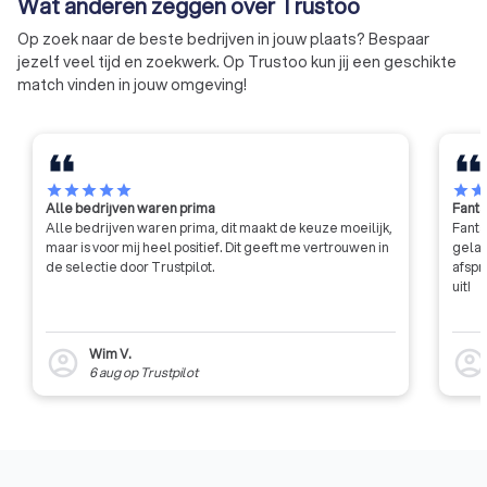
Wat anderen zeggen over Trustoo
Op zoek naar de beste bedrijven in jouw plaats? Bespaar
– analyse
jezelf veel tijd en zoekwerk. Op Trustoo kun jij een geschikte
bestaande
match vinden in jouw omgeving!
inrichting
– kleur- en
€ 250,- tot
Restyling
stylingadvies
€ 600,-
–
accessoires-
star
star
star
star
star
star
sta
en
Alle bedrijven waren prima
Fanta
meubeladvies
Alle bedrijven waren prima, dit maakt de keuze moeilijk,
Fanta
maar is voor mij heel positief. Dit geeft me vertrouwen in
gelat
de selectie door Trustpilot.
afspr
–
uit!
indelingsplan
Interieurontwerp
– kleur- en
€ 500,- tot
per ruimte
materiaalplan
€ 1.200,-
Wim V.
account_circle
account_circl
– moodboard
6 aug
op
Trustpilot
– lichtadvies
–
totaalontwerp
– meerdere