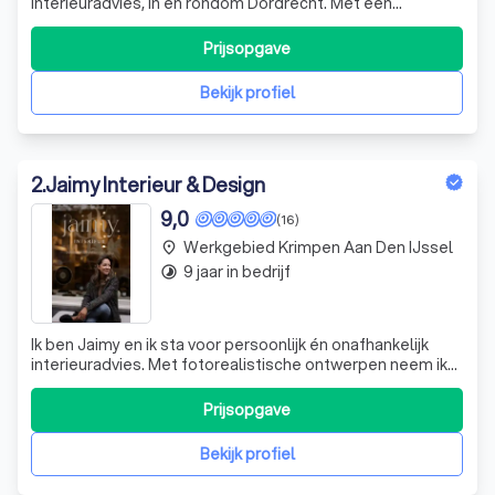
interieuradvies, in en rondom Dordrecht. Met een
persoonlijke aanpak ontzorgen wij je van A tot Z bij je
verbouwing.
Prijsopgave
Bekijk profiel
2
.
Jaimy Interieur & Design
9,0
(16)
Werkgebied Krimpen Aan Den IJssel
place
9 jaar in bedrijf
timelapse
Ik ben Jaimy en ik sta voor persoonlijk én onafhankelijk
interieuradvies. Met fotorealistische ontwerpen neem ik
je mee in jouw nieuwe woning of interieur. Zit je dus met je
handen in het haar en weet je niet waar je moet beginnen?
Prijsopgave
Ik help je graag verder!
Bekijk profiel