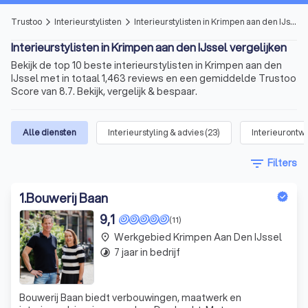
Trustoo
Interieurstylisten
Interieurstylisten in Krimpen aan den IJssel
arrow_forward_ios
arrow_forward_ios
Interieurstylisten in Krimpen aan den IJssel vergelijken
Bekijk de top 10 beste interieurstylisten in Krimpen aan den
IJssel met in totaal 1,463 reviews en een gemiddelde Trustoo
Score van 8.7. Bekijk, vergelijk & bespaar.
Alle diensten
Interieurstyling & advies
(
23
)
Interieurontwe
filter_list
Filters
1
.
Bouwerij Baan
9,1
(11)
Werkgebied Krimpen Aan Den IJssel
place
7 jaar in bedrijf
timelapse
Bouwerij Baan biedt verbouwingen, maatwerk en