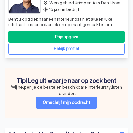
Werkgebied Krimpen Aan Den IJssel
place
15 jaar in bedrijf
timelapse
Bent u op zoek naar een interieur dat niet alleen luxe
uitstraalt, maar ook uniek en op maat gemaakt is om
perfect bij uw levensstijl en persoonlijkheid te passen?
Dan bent u bij Ronil Interior Design aan het juiste adres. Ik
Prijsopgave
ben Rolando, een interieurontwerper met een passie voor
het creëren van v
Bekijk profiel
Tip! Leg uit waar je naar op zoek bent
Wij helpen je de beste en beschikbare interieurstylisten
te vinden.
Omschrijf mijn opdracht