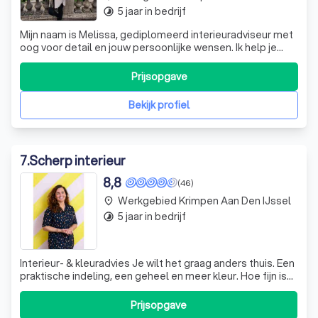
5 jaar in bedrijf
timelapse
Mijn naam is Melissa, gediplomeerd interieuradviseur met
oog voor detail en jouw persoonlijke wensen. Ik help je
graag bij het creëren van een stijlvol en comfortabel
interieur wat echt eigen voelt.
Prijsopgave
Bekijk profiel
7
.
Scherp interieur
8,8
(46)
Werkgebied Krimpen Aan Den IJssel
place
5 jaar in bedrijf
timelapse
Interieur- & kleuradvies Je wilt het graag anders thuis. Een
praktische indeling, een geheel en meer kleur. Hoe fijn is
het als iemand met kennis je hiermee helpt? Je bespaart
geld, want geen miskopen meer. Je bespaart tijd, want je
Prijsopgave
zoekt niet eindeloos naar meubels en kleuren. Als