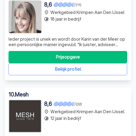
8,6
(11)
Werkgebied Krimpen Aan Den IJssel
place
18 jaar in bedrijf
timelapse
Ieder project is uniek en wordt door Karin van der Meer op
een persoonlijke manier ingevuld. “Ik luister, adviseer
en ontwerp. Ik zorg dat jij je thuis voelt in je nieuwe
interieur!” “Mijn passie is om mooie interieurs te creëren! Ik
Prijsopgave
vind het belangrijk dat mensen happy zijn in de omgeving
waarin z
Bekijk profiel
10
.
Mesh
8,6
(22)
Werkgebied Krimpen Aan Den IJssel
place
12 jaar in bedrijf
timelapse