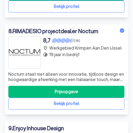
interieurstylist
Bekijk profiel
8
.
RIMADESIO projectdealer Noctum
8,7
(16)
Werkgebied Krimpen Aan Den IJssel
place
19 jaar in bedrijf
timelapse
Noctum staat niet alleen voor innovatie, tijdloos design en
hoogwaardige afwerking met een Italiaanse touch, maar
ook voor creativiteit en een persoonlijke aanpak. Wij
nemen de verantwoordelijkheid voor het concept en het
Prijsopgave
ontwerp van uw woonkamer, uw badkamer, keuken en
wellness, evenals het comple
Bekijk profiel
9
.
Enjoy Inhouse Design