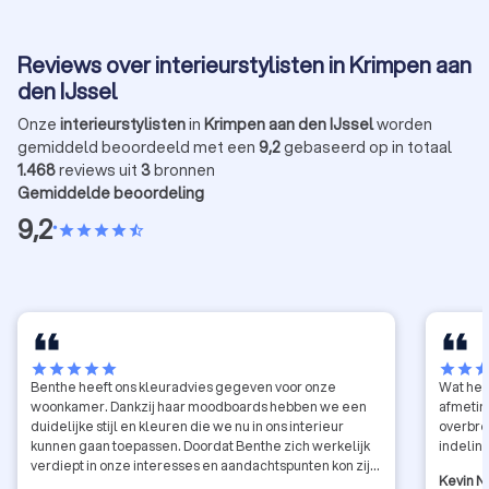
Reviews over interieurstylisten in Krimpen aan
den IJssel
Onze
interieurstylisten
in
Krimpen aan den IJssel
worden
gemiddeld beoordeeld met een
9,2
gebaseerd op in totaal
1.468
reviews uit
3
bronnen
Gemiddelde beoordeling
9,2
•
star
star
star
star
star_half
star
star
star
star
star
star
star
sta
Benthe heeft ons kleuradvies gegeven voor onze
Wat heb je 
woonkamer. Dankzij haar moodboards hebben we een
afmetin
duidelijke stijl en kleuren die we nu in ons interieur
overbre
kunnen gaan toepassen. Doordat Benthe zich werkelijk
indeling
verdiept in onze interesses en aandachtspunten kon zij
Kevin N
een ontwerp maken dat echt bij ons past. Het heeft ons