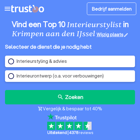
menu
Bedrijf aanmelden
Vind een Top 10
in
Interieurstylist
Krimpen aan den IJssel
Wijzig plaats
edit
Selecteer de dienst die je nodig hebt
Interieurstyling & advies
Interieurontwerp (o.a. voor verbouwingen)
Zoeken
search
Vergelijk & bespaar tot 40%
shopping_cart
Uitstekend
|
4378
reviews