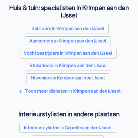
Interieurontwerp
€ 1.500,- tot
plattegronden
Huis & tuin: specialisten in Krimpen aan den
hele woning
€ 4.000,-
– kleur- en
IJssel
materiaalplan
– lichtplan
Schilders in Krimpen aan den IJssel
– intake op
Aannemers in Krimpen aan den IJssel
afstand
Online
– digitaal
€ 150,- tot €
Vochtbestrijders in Krimpen aan den IJssel
interieuradvies
moodboard
350,-
–
Stukadoors in Krimpen aan den IJssel
adviesrapport
Hoveniers in Krimpen aan den IJssel
Benieuwd naar de mogelijkheden? Ontvang gespecificeerde
offertes voor jouw project en zie precies wat het kost. Door
Gevelspecialisten in Krimpen aan den IJssel
Toon meer diensten in Krimpen aan den IJssel
add
offertes van meerdere aanbieders te vergelijken bespaar je
gemiddeld tot 40% op je uiteindelijke factuur.
Vloerleggers in Krimpen aan den IJssel
Interieurstylisten in andere plaatsen
Elektriciens in Krimpen aan den IJssel
Hoe gaat een interieurstylist te werk?
Isolatiebedrijven in Krimpen aan den IJssel
Interieurstylisten in Capelle aan den IJssel
Het traject dat je ingaat met je interieurstylist is volledig
afhankelijk van jouw wensen. Het kan variëren van een