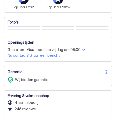
Top
Score
2025
Top
Score
2024
Bent u geïnteresseerd in onze diensten? Neem dan 
contact met ons op voor een vrijblijvende offerte. Onze 
vriendelijke adviseurs nemen graag de tijd om alle details 
Foto's
te bespreken en u te voorzien van passend advies.
Openingstijden
Gesloten - Gaat open op vrijdag om 08:00
Nu contact? Stuur een bericht.
Garantie
inf
verified_user
Wij bieden garantie
Ervaring & vakmanschap
timelapse
4 jaar in bedrijf
star
248
reviews