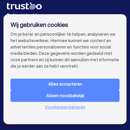
Zonnepanelen-installateurs in Voorschoten
Zonnepanelen-installateurs in Zoetermeer
De beste bedrijven voor jou
Wij gebruiken cookies
Zonnepanelen-installateurs in Amsterdam
info@trustoo.nl
Om je beter en persoonlijker te helpen, analyseren we
Zonnepanelen-installateurs in Rotterdam
het websiteverkeer. Hiermee kunnen we content en
advertenties personaliseren en functies voor social
Zonnepanelen-installateurs in Den Haag
media bieden. Deze gegevens worden gedeeld met
onze partners en zij kunnen dit aanvullen met informatie
Zonnepanelen-installateurs in Utrecht
keyboard_arrow_down
VOOR PARTICULIEREN
die je eerder aan ze hebt verstrekt.
Zonnepanelen-installateurs in Eindhoven
keyboard_arrow_down
VOOR BEDRIJVEN
Zonnepanelen-installateurs in Tilburg
Alles accepteren
keyboard_arrow_down
OVER TRUSTOO
Zonnepanelen-installateurs in Groningen
Alleen noodzakelijk
LAND
Nederland
Zonnepanelen-installateurs in Almere
Voorkeuren beheren
België
Duitsland
Zonnepanelen-installateurs in Breda
Spanje
Zonnepanelen-installateurs in Nijmegen