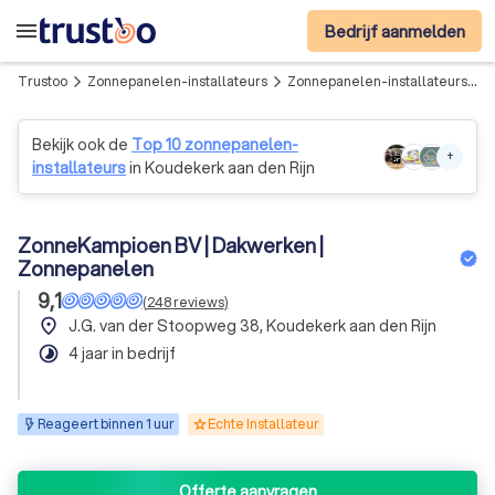
menu
Bedrijf aanmelden
Trustoo
Zonnepanelen-installateurs
Zonnepanelen-installateurs in Koudekerk aan den Rijn
arrow_forward_ios
arrow_forward_ios
Bekijk ook de
Top 10 zonnepanelen-
+
installateurs
in Koudekerk aan den Rijn
ZonneKampioen BV | Dakwerken |
Zonnepanelen
9,1
(
248
reviews
)
place
J.G. van der Stoopweg 38, Koudekerk aan den Rijn
timelapse
4 jaar in bedrijf
Reageert binnen 1 uur
Echte Installateur
Offerte aanvragen