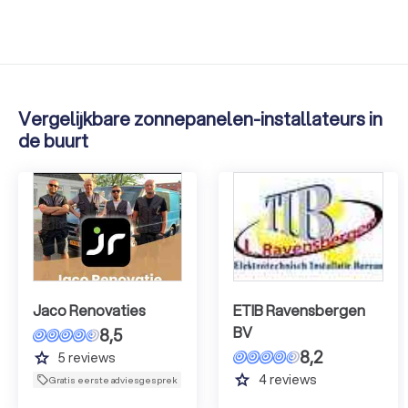
Vergelijkbare zonnepanelen-installateurs in
de buurt
Jaco Renovaties
ETIB Ravensbergen
BV
8,5
8,2
grade
5
reviews
grade
4
reviews
Gratis eerste adviesgesprek