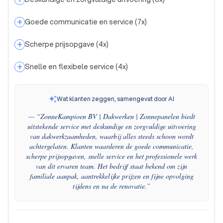
+
Goede communicatie en service
(
7
x)
+
Scherpe prijsopgave
(
4
x)
+
Snelle en flexibele service
(
4
x)
Wat klanten zeggen, samengevat door AI
— “
ZonneKampioen BV | Dakwerken | Zonnepanelen biedt
uitstekende service met deskundige en zorgvuldige uitvoering
van dakwerkzaamheden, waarbij alles steeds schoon wordt
achtergelaten. Klanten waarderen de goede communicatie,
scherpe prijsopgaven, snelle service en het professionele werk
van dit ervaren team. Het bedrijf staat bekend om zijn
familiale aanpak, aantrekkelijke prijzen en fijne opvolging
tijdens en na de renovatie.
”