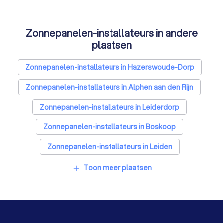
Energielabel adviseurs in Koudekerk aan den Rijn
Zonnepanelen-installateurs in andere
Thuisbatterij installateurs in Koudekerk aan den Rijn
plaatsen
Zonnepanelen-installateurs in Hazerswoude-Dorp
Zonnepanelen-installateurs in Alphen aan den Rijn
Zonnepanelen-installateurs in Leiderdorp
Zonnepanelen-installateurs in Boskoop
Zonnepanelen-installateurs in Leiden
Zonnepanelen-installateurs in Warmond
Toon meer plaatsen
add
Zonnepanelen-installateurs in Waddinxveen
Zonnepanelen-installateurs in Oegstgeest