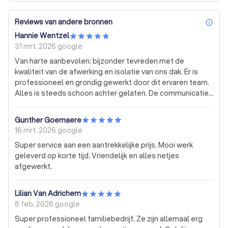
Reviews van andere bronnen
inf
Hannie Wentzel
31 mrt. 2026
google
Van harte aanbevolen: bijzonder tevreden met de
kwaliteit van de afwerking en isolatie van ons dak. Er is
professioneel en grondig gewerkt door dit ervaren team.
Alles is steeds schoon achter gelaten. De communicatie
was zorgvuldig en vriendelijk.
Gunther Goemaere
16 mrt. 2026
google
Super service aan een aantrekkelijke prijs. Mooi werk
geleverd op korte tijd. Vriendelijk en alles netjes
afgewerkt.
Lilian Van Adrichem
8 feb. 2026
google
Super professioneel familiebedrijf. Ze zijn allemaal erg