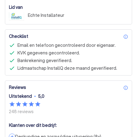
Lid van
Echte Installateur
Checklist
inf
Email en telefoon gecontroleerd door eigenaar.
KVK gegevens gecontroleerd.
Bankrekening geverifieerd.
Lidmaatschap InstallQ deze maand geverifieerd.
Reviews
inf
Uitstekend
•
5,0
248
reviews
Klanten over dit bedrijf:
+
Deskundige en zorgvuldige uitvoering
(
8
x)