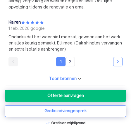
aardig, zorgvuldig en werken netjes en snel. Ook fijne
opvolging tijdens de renovatie en erna.
Ka ren
1 feb. 2026
google
Ondanks dat het weer niet meezat, gewoon aan het werk
en alles keurig gemaakt. Blij mee. (Dak shingles vervangen
en extra isolatie aanbrengen)
1
2
Toon bronnen
Offerte aanvragen
Gratis adviesgesprek
Gratis en vrijblijvend
check