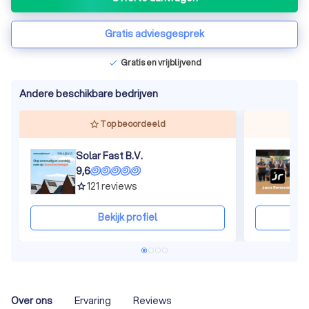
Gratis adviesgesprek
Gratis en vrijblijvend
check
Andere beschikbare bedrijven
Top beoordeeld
Solar Fast B.V.
J
9,6
8
121
reviews
grade
gra
Bekijk profiel
Over ons
Ervaring
Reviews